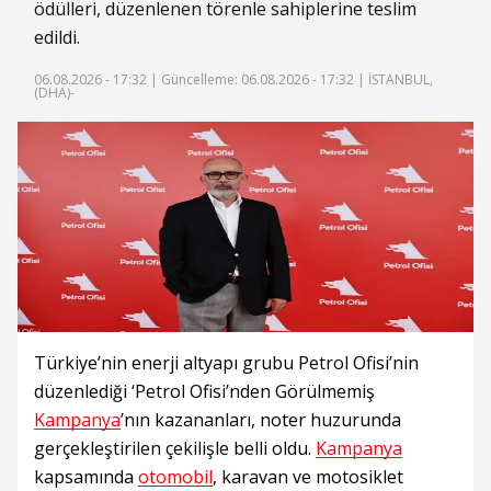
ödülleri, düzenlenen törenle sahiplerine teslim
edildi.
06.08.2026 - 17:32 |
Güncelleme: 06.08.2026 - 17:32
| İSTANBUL,
(DHA)-
Türkiye’nin enerji altyapı grubu Petrol Ofisi’nin
düzenlediği ‘Petrol Ofisi’nden Görülmemiş
Kampanya
’nın kazananları, noter huzurunda
gerçekleştirilen çekilişle belli oldu.
Kampanya
kapsamında
otomobil
, karavan ve motosiklet