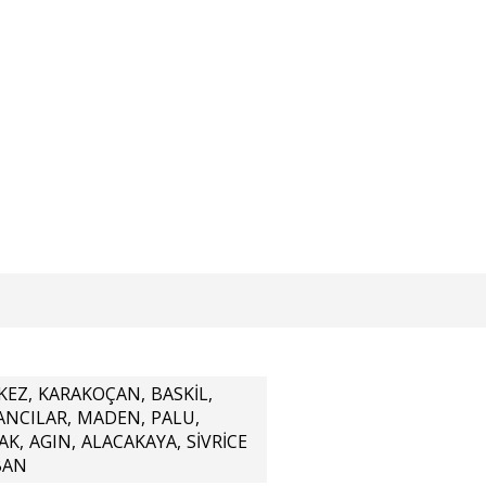
nlemek için girdiği çayda boğuldu
KEZ
,
KARAKOÇAN
,
BASKİL
,
ANCILAR
,
MADEN
,
PALU
,
AK
,
AGIN
,
ALACAKAYA
,
SİVRİCE
BAN