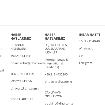
HABER
HABER
İHBAR HATTI
HATLARIMIZ
HATLARIMIZ
0 533 911 40 40
İSTANBUL
DIŞ HABERLER &
rı
Whatsapp
HABERLERİ
ULUSLARARASI
İLİŞKİLER
ın
BiP
+90 212 4135319
(Foreign News &
Telegram
dhaistanbul@dha.com.tr
International
Relations)
sal
YURT HABERLERİ
+90 212 4135290
+90 212 4135560
dhadis@dha.com.tr
dhayurt@dha.com.tr
CANLI YAYIN
OPERASYON
SPOR HABERLERİ
booking@dha.com.tr