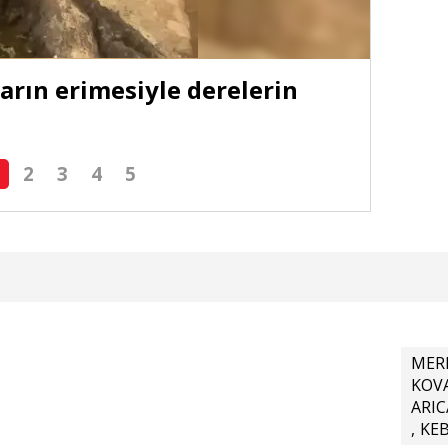
ların erimesiyle derelerin
Seri
2
3
4
5
MER
KOV
ARIC
,
KE