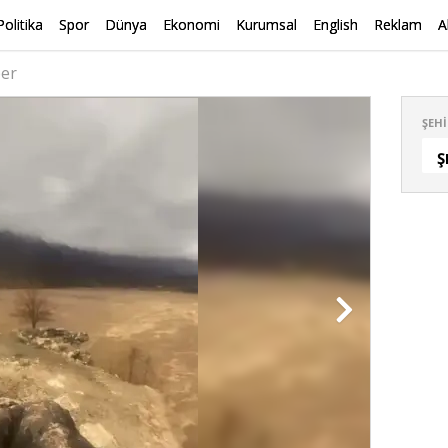
Politika
Spor
Dünya
Ekonomi
Kurumsal
English
Reklam
A
ber
ŞEHI
Ş