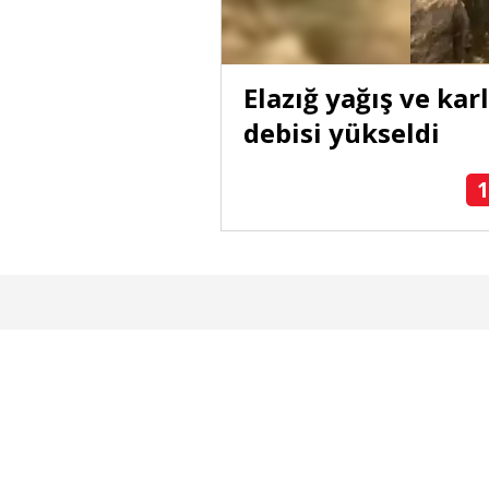
olandırıcılık
Elazığ yağış ve kar
debisi yükseldi
1