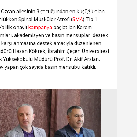
 Özcan ailesinin 3 çocuğundan en küçüğü olan
lükken Spinal Müsküler Atrofi (
SMA
) Tip 1
Valilik onaylı
kampanya
başlatılan Kerem
umları, akademisyen ve basın mensupları destek
ın karşılanmasına destek amacıyla düzenlenen
Müdürü Hasan Kökrek, İbrahim Çeçen Üniversitesi
lik Yüksekokulu Müdürü Prof. Dr. Akif Arslan,
ev yapan çok sayıda basın mensubu katıldı.