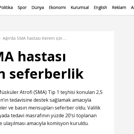
Politika
Spor
Dünya
Ekonomi
Kurumsal
English
Reklam
A
Ağrı’da SMA hastası Kerem için seferberlik
MA hastası
n seferberlik
üsküler Atrofi (
SMA
) Tip 1 teşhisi konulan 2,5
an
’ın tedavisine destek sağlamak amacıyla
r ve basın mensupları seferber oldu. Valilik
da tedavi masrafının yüzde 20’si toplanan
re ulaşılması amacıyla komisyon kuruldu.