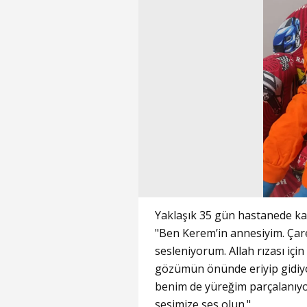
Yaklaşık 35 gün hastanede kald
"Ben Kerem’in annesiyim. Çar
sesleniyorum. Allah rızası iç
gözümün önünde eriyip gidiyo
benim de yüreğim parçalanıyo
sesimize ses olun."