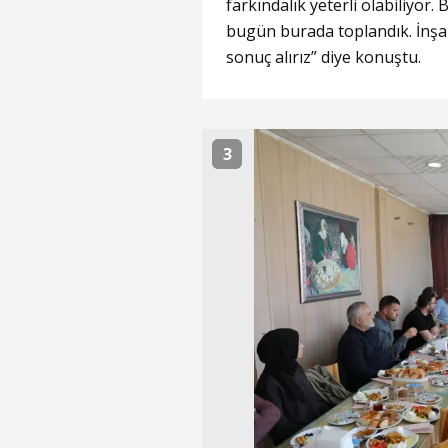
farkındalık yeterli olabiliyor.
bugün burada toplandık. İnşal
sonuç alırız” diye konuştu.
3