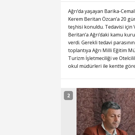
Ağrı’da yaşayan Barika-Cemal
Kerem Beritan Özcan’a 20 gün
teşhisi konuldu. Tedavisi için 
Beritan’a Ağrı’daki kamu kur
verdi. Gerekli tedavi parasın
toplantıya Ağrı Milli Eğitim 
Turizm İşletmeciliği ve Otelci
okul müdürleri ile kentte gör
2