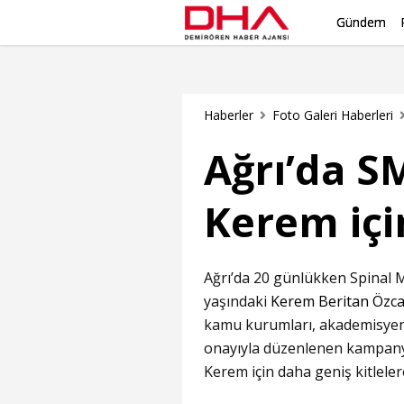
Gündem
Haberler
Foto Galeri Haberleri
Ağrı’da S
Kerem içi
Ağrı’da 20 günlükken Spinal M
yaşındaki
Kerem Beritan Özc
kamu kurumları, akademisyenle
onayıyla düzenlenen kampanya
Kerem için daha geniş kitlele