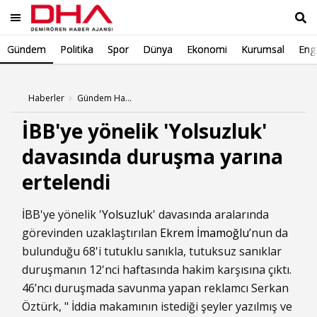
Gündem
Politika
Spor
Dünya
Ekonomi
Kurumsal
Engl
Ara
Haberler
Gündem Haberleri
İBB'ye yönelik 'Yolsuzluk'
davasında duruşma yarına
ertelendi
İBB'ye yönelik '
Yolsuzluk
' davasında aralarında
görevinden uzaklaştırılan
Ekrem İmamoğlu
’nun da
bulunduğu 68'i tutuklu sanıkla, tutuksuz sanıklar
duruşmanın 12'nci haftasında hakim karşısına çıktı.
46’ncı duruşmada savunma yapan reklamcı Serkan
Öztürk, " İddia makamının istediği şeyler yazılmış ve