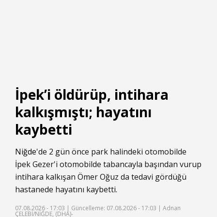
İpek’i öldürüp, intihara
kalkışmıştı; hayatını
kaybetti
Niğde
'de 2 gün önce park halindeki otomobilde
İpek Gezer'i otomobilde tabancayla başından vurup
intihara kalkışan Ömer Oğuz da tedavi gördüğü
hastanede hayatını kaybetti.
07.08.2026 - 17:03 |
Güncelleme: 07.08.2026 - 17:03
| Adnan
ÇELEBİ/NİĞDE, (DHA)-