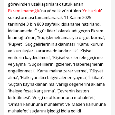
görevinden uzaklaştırılarak tutuklanan
Ekrem İmamoğlu
’na yönelik yürütülen ‘
Yolsuzluk
’
soruşturması tamamlanarak 11 Kasım 2025
tarihinde 3 bin 809 sayfalık iddianame hazırlandı.
İddianamede 'Örgüt lideri’ olarak adı geçen Ekrem
İmamoğlu’nun; ‘Suç işlemek amacıyla örgüt kurma’,
‘Rüşvet’, ‘Suç gelirlerinin aklanması’, ‘Kamu kurum
ve kuruluşları zararına dolandırıcılık’, ‘Kişisel
verilerin kaydedilmesi’, ‘Kişisel verileri ele geçirme
ve yayma’, ‘Suç delillerini gizleme’, ‘Haberleşmenin
engellenmesi’, ‘Kamu malına zarar verme’, ‘Rüşvet
alma’, ‘Halkı yanıltıcı bilgiyi alenen yayma’, ‘İrtikap’,
‘Suçtan kaynaklanan mal varlığı değerlerini aklama’,
‘İhaleye fesat karıştırma’, ‘Çevrenin kasten
kirletilmesi’, ‘Vergi usul kanununa muhalefet’,
‘Orman kanununa muhalefet’ ve ‘Maden kanununa
muhalefet’ suçlarını işlediği iddia edildi.