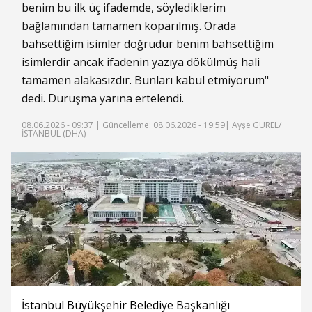
benim bu ilk üç ifademde, söylediklerim
bağlamından tamamen koparılmış. Orada
bahsettiğim isimler doğrudur benim bahsettiğim
isimlerdir ancak ifadenin yazıya dökülmüş hali
tamamen alakasızdır. Bunları kabul etmiyorum"
dedi. Duruşma yarına ertelendi.
08.06.2026 - 09:37 |
Güncelleme: 08.06.2026 - 19:59
| Ayşe GÜREL/
İSTANBUL (DHA)
İstanbul Büyükşehir Belediye Başkanlığı