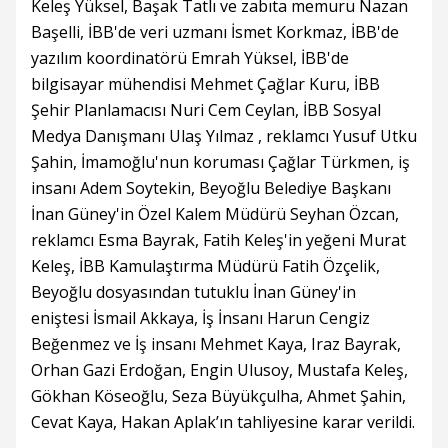
Keleş Yüksel, Başak Tatlı ve zabıta memuru Nazan
Başelli, İBB'de veri uzmanı İsmet Korkmaz, İBB'de
yazılım koordinatörü Emrah Yüksel, İBB'de
bilgisayar mühendisi Mehmet Çağlar Kuru, İBB
Şehir Planlamacısı Nuri Cem Ceylan, İBB Sosyal
Medya Danışmanı Ulaş Yılmaz , reklamcı Yusuf Utku
Şahin, İmamoğlu'nun koruması Çağlar Türkmen, iş
insanı Adem Soytekin, Beyoğlu Belediye Başkanı
İnan Güney'in Özel Kalem Müdürü Seyhan Özcan,
reklamcı Esma Bayrak, Fatih Keleş'in yeğeni Murat
Keleş, İBB Kamulaştırma Müdürü Fatih Özçelik,
Beyoğlu dosyasından tutuklu İnan Güney'in
eniştesi İsmail Akkaya, İş İnsanı Harun Cengiz
Beğenmez ve İş insanı Mehmet Kaya, Iraz Bayrak,
Orhan Gazi Erdoğan, Engin Ulusoy, Mustafa Keleş,
Gökhan Köseoğlu, Seza Büyükçulha, Ahmet Şahin,
Cevat Kaya, Hakan Aplak’ın tahliyesine karar verildi.