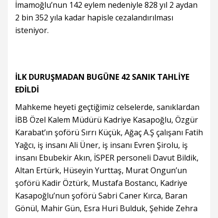
İmamoğlu’nun 142 eylem nedeniyle 828 yıl 2 aydan
2 bin 352 yıla kadar hapisle cezalandırılması
isteniyor.
İLK DURUŞMADAN BUGÜNE 42 SANIK TAHLİYE
EDİLDİ
Mahkeme heyeti geçtiğimiz celselerde, sanıklardan
İBB Özel Kalem Müdürü Kadriye Kasapoğlu, Özgür
Karabat’ın şoförü Sırrı Küçük, Ağaç A.Ş çalışanı Fatih
Yağcı, iş insanı Ali Üner, iş insanı Evren Şirolu, iş
insanı Ebubekir Akın, İSPER personeli Davut Bildik,
Altan Ertürk, Hüseyin Yurttaş, Murat Ongun’un
şoförü Kadir Öztürk, Mustafa Bostancı, Kadriye
Kasapoğlu’nun şoförü Sabri Caner Kırca, Baran
Gönül, Mahir Gün, Esra Huri Bulduk, Şehide Zehra