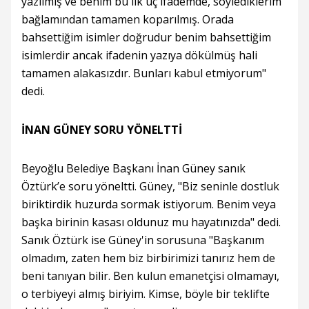
yazılmış ve benim bu ilk üç ifademde, söylediklerim
bağlamından tamamen koparılmış. Orada
bahsettiğim isimler doğrudur benim bahsettiğim
isimlerdir ancak ifadenin yazıya dökülmüş hali
tamamen alakasızdır. Bunları kabul etmiyorum"
dedi.
İNAN GÜNEY SORU YÖNELTTİ
Beyoğlu Belediye Başkanı İnan Güney sanık
Öztürk’e soru yöneltti. Güney, "Biz seninle dostluk
biriktirdik huzurda sormak istiyorum. Benim veya
başka birinin kasası oldunuz mu hayatınızda" dedi.
Sanık Öztürk ise Güney'in sorusuna "Başkanım
olmadım, zaten hem biz birbirimizi tanırız hem de
beni tanıyan bilir. Ben kulun emanetçisi olmamayı,
o terbiyeyi almış biriyim. Kimse, böyle bir teklifte