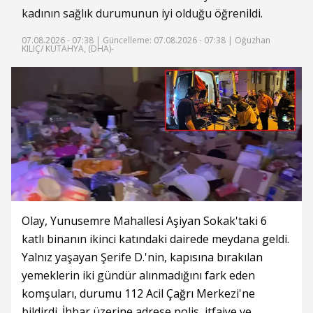
kadının sağlık durumunun iyi olduğu öğrenildi.
07.08.2026 - 07:38 |
Güncelleme: 07.08.2026 - 07:38
| Oğuzhan
KILIÇ/ KÜTAHYA, (DHA)-
Olay, Yunusemre Mahallesi Aşiyan Sokak'taki 6
katlı binanın ikinci katındaki dairede meydana geldi.
Yalnız yaşayan Şerife D.'nin, kapısına bırakılan
yemeklerin iki gündür alınmadığını fark eden
komşuları, durumu 112 Acil Çağrı Merkezi'ne
bildirdi. İhbar üzerine adrese polis, itfaiye ve