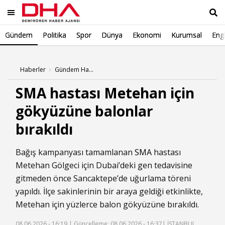
Gündem
Politika
Spor
Dünya
Ekonomi
Kurumsal
Engl
Ara
Haberler
Gündem Haberleri
SMA hastası Metehan için
gökyüzüne balonlar
bırakıldı
Bağış kampanyası tamamlanan
SMA
hastası
Metehan Gölgeci için Dubai’deki gen tedavisine
gitmeden önce Sancaktepe’de uğurlama töreni
yapıldı. İlçe sakinlerinin bir araya geldiği etkinlikte,
Metehan için yüzlerce balon gökyüzüne bırakıldı.
08.06.2026 - 16:19 |
Güncelleme: 08.06.2026 - 16:37
| İSTANBUL,