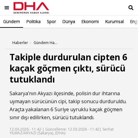
Gündem
Politika
Spor
Dünya
Ekonomi
Kurumsal
Engl
Ara
Haberler
Gündem Haberleri
Takiple durdurulan cipten 6
kaçak göçmen çıktı, sürücü
tutuklandı
Sakarya’nın Akyazı ilçesinde, polisin dur ihtarına
uymayan sürücünün cipi, takip sonucu durduruldu.
Araçta yakalanan 6 Suriye uyruklu kaçak
göçmen
sınır dışı edilirken,
sürücü
tutuklandı
.
12.03.2026 - 11:42 |
Güncelleme: 12.03.2026 - 11:42
| Serhat
YILMAZ/AKYAZI (Sakarya), (DHA)-