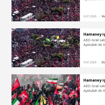
düzenlendi.
9.07.2026
Vi
Hamaney iç
ABD-İsrail sald
Ayetullah Ali
düzenlendi.
9.07.2026
D
Hamaney içi
ABD-İsrail sald
Ayetullah Ali 