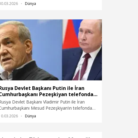
petrokimya tesisinin hedef alındığı bildirildi.
30.03.2026
Dünya
Rusya Devlet Başkanı Putin ile İran
Cumhurbaşkanı Pezeşkiyan telefonda
görüştü
Rusya Devlet Başkanı Vladimir Putin ile İran
Cumhurbaşkanı Mesud Pezeşkiyan’ın telefonda
görüştüğü bildirildi.
10.03.2026
Dünya