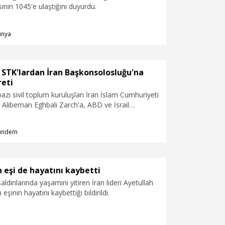
sının 1045'e ulaştığını duyurdu.
ünya
 STK'lardan İran Başkonsolosluğu'na
reti
azı sivil toplum kuruluşları İran İslam Cumhuriyeti
Alibeman Eghbali Zarch'a, ABD ve İsrail
hayatlarını kaybedenler için taziye ziyaretinde
ündem
eşi de hayatını kaybetti
aldırılarında yaşamını yitiren İran lideri Ayetullah
eşinin hayatını kaybettiği bildirildi.