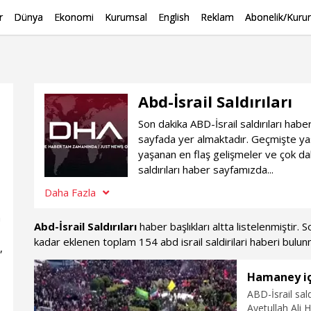
r
Dünya
Ekonomi
Kurumsal
English
Reklam
Abonelik/Kurum
Abd-İsrail Saldırıları
Son dakika ABD-İsrail saldırıları habe
sayfada yer almaktadır. Geçmişte yaşa
yaşanan en flaş gelişmeler ve çok dah
saldırıları haber sayfamızda...
Daha Fazla
n
Abd-İsrail Saldırıları
haber başlıkları altta listelenmiştir.
kadar eklenen toplam 154 abd israil saldirilari haberi bulun
,
Hamaney iç
ABD-İsrail sald
Ayetullah Ali