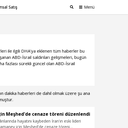
sal Satış
Menü
Ara
rleri ile ilgili DHA'ya eklenen tüm haberler bu
nan ABD-İsrail saldırıları gelişmeleri, bugün
a fazlası sürekli güncel olan ABD-İsrail
 Son dakika haberleri de dahil olmak üzere şu ana
muştur.
in Meşhed'de cenaze töreni düzenlendi
ırılarında hayatını kaybeden İran'ın eski lideri
 Hamaney için Meşhed'de cenaze töreni