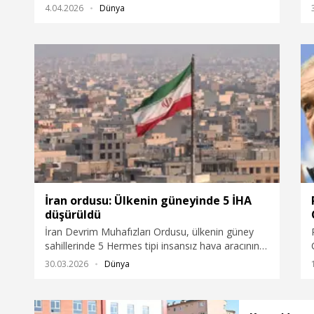
4.04.2026
Dünya
İran ordusu: Ülkenin güneyinde 5 İHA
düşürüldü
İran Devrim Muhafızları Ordusu, ülkenin güney
sahillerinde 5 Hermes tipi insansız hava aracının
düşürüldüğünü bildirdi.
30.03.2026
Dünya