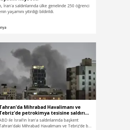
in, İran'a saldırılarında ülke genelinde 250 öğrenci
n yaşamını yitirdiği bildirildi.
ünya
Tahran'da Mihrabad Havalimanı ve
Tebriz'de petrokimya tesisine saldırı
düzenlendi
ABD ile İsrail'in İran'a saldırılarında başkent
Tahran'daki Mihrabad Havalimanı ve Tebriz’de bir