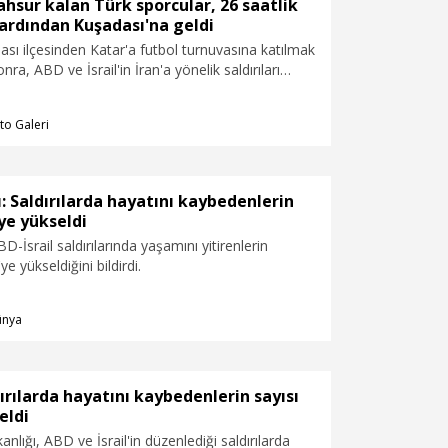
hsur kalan Türk sporcular, 26 saatlik
ardından Kuşadası'na geldi
ası ilçesinden Katar'a futbol turnuvasına katılmak
onra, ABD ve İsrail'in İran'a yönelik saldırıları
nt Doha'da mahsur kalan 31 kişilik Küçükada
26 saatlik yolculuğun ardından kente döndü. Kulüp
to Galeri
en kafile, aileleri ve yakın akrabaları tarafından
ları içerisinde karşılandı.
yı: Saldırılarda hayatını kaybedenlerin
'ye yükseldi
ABD-İsrail saldırılarında yaşamını yitirenlerin
ye yükseldiğini bildirdi.
ünya
dırılarda hayatını kaybedenlerin sayısı
eldi
anlığı, ABD ve İsrail'in düzenlediği saldırılarda