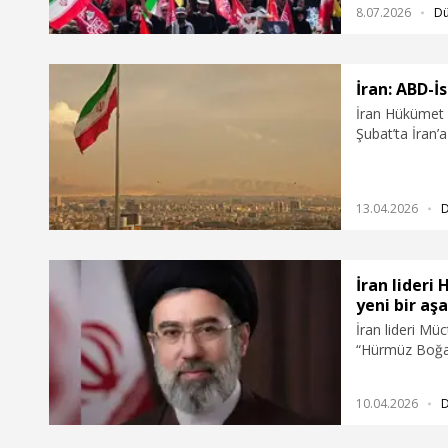
8.07.2026
D
İran: ABD-İs
İran Hükümet 
Şubat’ta İran’
gördü” dedi.
13.04.2026
İran lideri
yeni bir aş
İran lideri Mü
“Hürmüz Boğaz
dedi.
10.04.2026