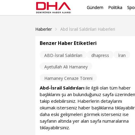
Gündem
Politika
Spo
Haberler
Abd İsrail Saldirilari Haberleri
Benzer Haber Etiketleri
ABD-İsrail Saldırıları
dhapress
İran
Ayetullah Ali Hamaney
Hamaney Cenaze Töreni
Abd-İsrail Saldırıları
ile ilgili olan tüm haber
başlıklarını şu an bulunduğunuz sayfa üzerinde
takip edebilirsiniz. Haberlerin detaylarını
okumak isterseniz haber başlıklarına tıklayabilir
daha eski gelişmeleri görmek isterseniz ise
sayfanın altında yer alan sayfa numaralarına
tıklayabilirsiniz.