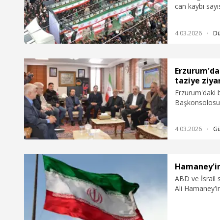
can kaybı sayı
4.03.2026
D
Erzurum'da
taziye ziya
Erzurum'daki b
Başkonsolosu 
saldırılarında 
bulundu.
4.03.2026
G
Hamaney'in 
ABD ve İsrail s
Ali Hamaney'in 