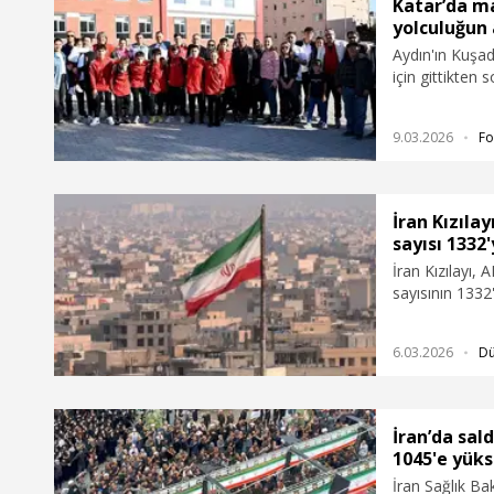
Katar’da ma
yolculuğun 
Aydın'ın Kuşad
için gittikten s
sonrası başke
Spor kafilesi 
9.03.2026
Fo
tesislerine gel
mutluluk gözyaş
İran Kızıla
sayısı 1332
İran Kızılayı, 
sayısının 1332'
6.03.2026
D
İran’da sal
1045'e yüks
İran Sağlık Bak