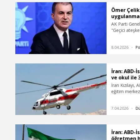
Ömer Çelik:
uygulanmas
AK Parti Gene
"Geçici ateşk
temenni ediyo
dönük provoka
8.04.2026
Po
toplum teyakku
İran: ABD-İ
ve okul ile
İran Kızılayı, A
eğitim merkezi
gördüğünü bild
7.04.2026
D
İran: ABD-İs
öğretmen h