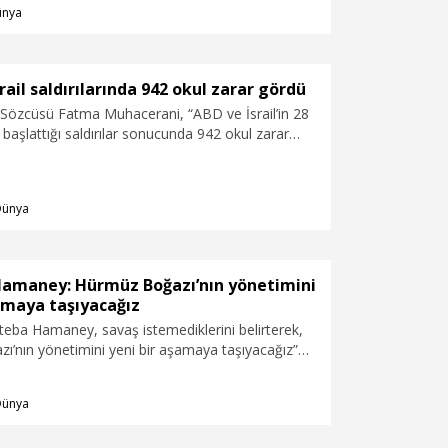
ünya
rail saldırılarında 942 okul zarar gördü
Sözcüsü Fatma Muhacerani, “ABD ve İsrail’in 28
a başlattığı saldırılar sonucunda 942 okul zarar
Dünya
 Hamaney: Hürmüz Boğazı’nın yönetimini
amaya taşıyacağız
cteba Hamaney, savaş istemediklerini belirterek,
ı’nın yönetimini yeni bir aşamaya taşıyacağız”
Dünya