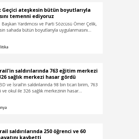
 Geçici ateşkesin bütün boyutlarıyla
ını temenni ediyoruz
l Başkan Yardımcısı ve Parti Sözcüsü Ömer Çelik,
esin sahada bütün boyutlarıyla uygulanmasını
ruz. Diplomasi masası kurulmuşken, bu masaya
syonlara ve sabotajlara karşı tüm uluslararası
litika
zda olmalıdır" dedi.
srail'in saldırılarında 763 eğitim merkezi
 326 sağlık merkezi hasar gördü
BD ve İsrail'in saldırılarında 98 bin ticari birim, 763
 ve okul ile 326 sağlık merkezinin hasar
irdi.
ünya
rail saldırılarında 250 öğrenci ve 60
ayatını kaybetti