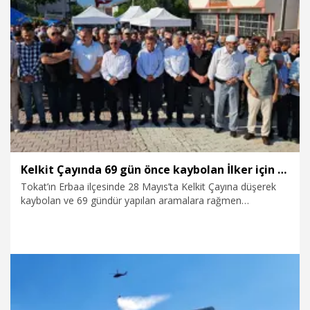
4.08.2026
Gündem
Kelkit Çayında 69 gün önce kaybolan İlker için gıyabi cenaze namazı kılındı
Tokat’ın Erbaa ilçesinde 28 Mayıs’ta Kelkit Çayına düşerek
kaybolan ve 69 gündür yapılan aramalara rağmen
bulunamayan İlker Parlak (21) için gıyabi cenaze namazı
kılındı.
4.08.2026
Gündem