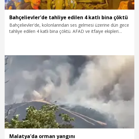
Bahçelievler'de tahliye edilen 4 katlı bina çöktü
Bahçelievler'de, kolonlarından ses gelmesi üzerine dün gece
tahliye edilen 4 katlı bina çöktü. AFAD ve itfaiye ekipleri
binada tedbir amaçlı arama çalışması yaptı. Çöken bina ve
ekiplerin çalışmaları havadan görüntülendi. Çöken binanın
yanında bulunan 5 katlı bina da tedbir amacıyla belediye
ekipleri tarafından yıkıldı.
6.08.2026
Gündem
Malatya'da orman yangını