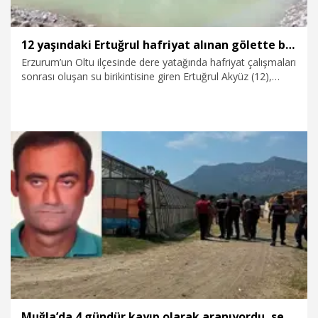
12 yaşındaki Ertuğrul hafriyat alınan gölette boğuldu
Erzurum’un Oltu ilçesinde dere yatağında hafriyat çalışmaları
sonrası oluşan su birikintisine giren Ertuğrul Akyüz (12),
boğularak hayatını kaybetti. Cenaze töreninde Akyüz’ün
arkadaşları gözyaşlarını tutamadı.
6.08.2026
Gündem
Muğla’da 4 gündür kayıp olarak aranıyordu, serada ölü bulundu