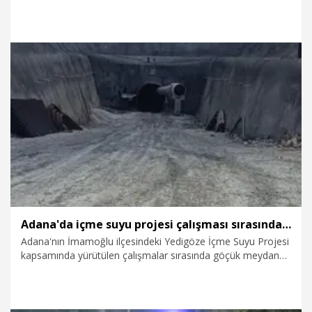
9.08.2026
Gündem
Adana'da içme suyu projesi çalışması sırasında göçük; 1 ölü, 1 yaralı
Adana'nın İmamoğlu ilçesindeki Yedigöze İçme Suyu Projesi
kapsamında yürütülen çalışmalar sırasında göçük meydana
geldi. Göçük altında kalan işçilerin olduğu ihbarı üzerine
bölgeye ekipler sevk edildi. Göçük altında kalan 5 işçiden
Necmettin Tok (55) hayatını kaybetti, Bekir Çelik (57) ise
yaralı olarak kurtarıldı