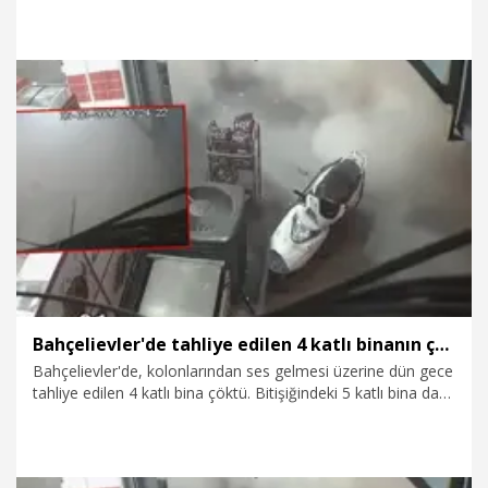
şekilde yıkıldı. Can kaybı veya yaralanmanın yaşanmadığı
olayda, binanın enkaz kaldırma çalışmaları devam ediyor.
6.08.2026
Gündem
Bahçelievler'de tahliye edilen 4 katlı binanın çöktüğü anlar saniye saniye kamerada
Bahçelievler'de, kolonlarından ses gelmesi üzerine dün gece
tahliye edilen 4 katlı bina çöktü. Bitişiğindeki 5 katlı bina da
kontrollü şekilde belediye ekipleri tarafından yıkıldı. Binanın
çökmesi ve çevredekilerin kaçışı güvenlik kamerasına
yansıdı. Binanın çöktüğü alan havadan da görüntülendi