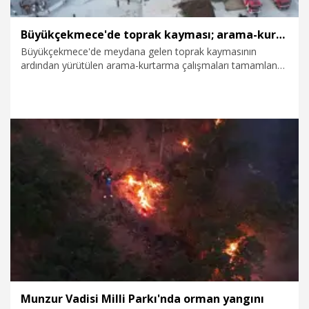
Büyükçekmece'de toprak kayması; arama-kurtarma çalışmaları tamamlandı
Büyükçekmece'de meydana gelen toprak kaymasının
ardından yürütülen arama-kurtarma çalışmaları tamamlandı.
Çalışmalarda toprak altında kalan kimsenin olmadığı
belirlendi. Çalışmalar nedeniyle ulaşıma kapatılan sahil yolu
yeniden trafiğe açıldı.
3.08.2026
Gündem
Munzur Vadisi Milli Parkı'nda orman yangını