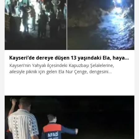
6.08.2026
Gündem
Kayseri’de dereye düşen 13 yaşındaki Ela, hayatını kaybetti
Kayseri'nin Yahyalı ilçesindeki Kapuzbaşı Şelalelerine,
ailesiyle piknik için gelen Ela Nur Çenge, dengesini
kaybederek dereye düştü. Suda kaybolan ve 3 saat süren
çalışmalar sonucunda 4 kilometre uzaklıkta Çenge’nin cansız
bedenine ulaşıldı.
6.08.2026
Gündem