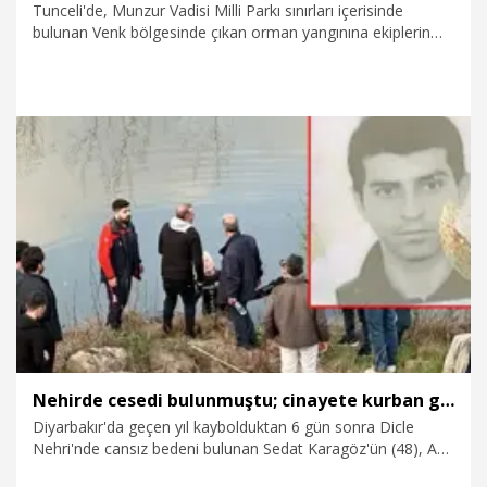
Tunceli'de, Munzur Vadisi Milli Parkı sınırları içerisinde
bulunan Venk bölgesinde çıkan orman yangınına ekiplerin
müdahalesi sürüyor.
3.08.2026
Gündem
Nehirde cesedi bulunmuştu; cinayete kurban gittiği ortaya çıktı
Diyarbakır'da geçen yıl kaybolduktan 6 gün sonra Dicle
Nehri'nde cansız bedeni bulunan Sedat Karagöz'ün (48), Adli
Tıp Kurumu raporuyla silahla öldürüldüğü ortaya çıktı. Olay