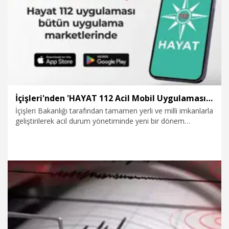
7.08.2026
Gündem
İçişleri'nden 'HAYAT 112 Acil Mobil Uygulaması' için kamu spotu
İçişleri Bakanlığı tarafından tamamen yerli ve milli imkanlarla
geliştirilerek acil durum yönetiminde yeni bir dönem
başlatan HAYAT 112 Acil Mobil İhbar Uygulaması'nın geniş
kitlelere tanıtılması, vatandaşların bu hayat kurtaran dijital
imkanlardan daha etkin faydalanması ve toplumsal
farkındalığın artırılması amacıyla hazırlanan yeni kamu spotu
yayına girdi.
7.08.2026
Gündem