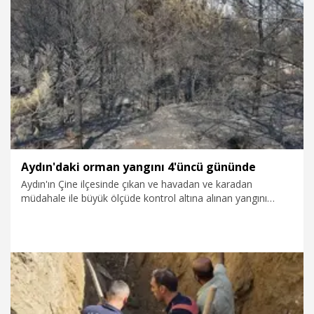
2.08.2026
Gündem
Aydın'daki orman yangını 4'üncü gününde
Aydın'ın Çine ilçesinde çıkan ve havadan ve karadan
müdahale ile büyük ölçüde kontrol altına alınan yangını
söndürme çalışmaları 4'üncü günde sürüyor. Günün ilk
ışıklarıyla birlikte havadan da 2 helikopterle müdahaleye
tekrar başlandı.
2.08.2026
Gündem