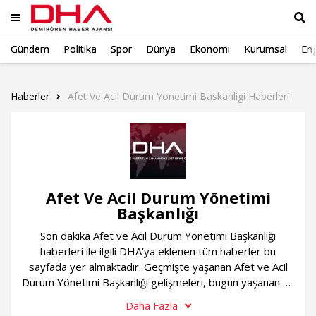
Gündem
Politika
Spor
Dünya
Ekonomi
Kurumsal
Eng
Ara
Haberler
Afet Ve Acil Durum Yonetimi Baskanligi Haberleri
Afet Ve Acil Durum Yönetimi
Başkanlığı
Son dakika Afet ve Acil Durum Yönetimi Başkanlığı
haberleri ile ilgili DHA'ya eklenen tüm haberler bu
sayfada yer almaktadır. Geçmişte yaşanan Afet ve Acil
Durum Yönetimi Başkanlığı gelişmeleri, bugün yaşanan en
flaş gelişmeler ve çok daha fazlası sürekli güncel olan
Daha Fazla
Afet ve Acil Durum Yönetimi Başkanlığı haber