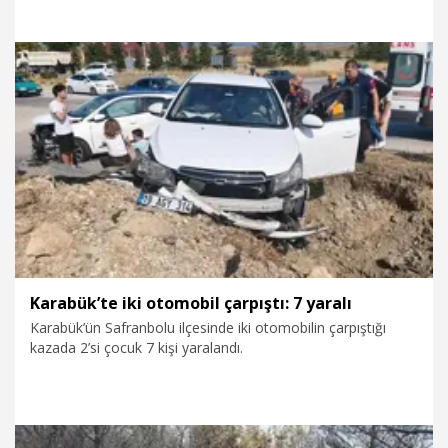
günü Karagöz ile birlikte en son güvenlik kameralarına
yansıyan ve silah taşıdığına ilişkin tanık beyanları bulunan
Necati Çetin, 'Kasten öldürme' suçundan tutuklandı.
Hakkında açılan davada hakim karşısına çıkan Çetin,
suçlamaları reddedip, tahliyesini talep etti.
3.08.2026
Gündem
Karabük’te iki otomobil çarpıştı: 7 yaralı
Karabük’ün Safranbolu ilçesinde iki otomobilin çarpıştığı
kazada 2’si çocuk 7 kişi yaralandı.