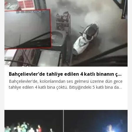
6.08.2026
Video
Bahçelievler'de tahliye edilen 4 katlı binanın çöktüğü anlar saniye saniye kamerada
Bahçelievler'de, kolonlarından ses gelmesi üzerine dün gece
tahliye edilen 4 katlı bina çöktü. Bitişiğindeki 5 katlı bina da
kontrollü şekilde belediye ekipleri tarafından yıkıldı. Binanın
çökmesi ve çevredekilerin kaçışı güvenlik kamerasına
yansıdı. Binanın çöktüğü alan havadan da görüntülendi.