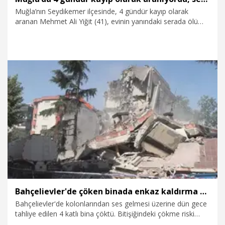
Muğla’nın Seydikemer ilçesinde, 4 gündür kayıp olarak
aranan Mehmet Ali Yiğit (41), evinin yanındaki serada ölü
bulundu.
6.08.2026
Gündem
Bahçelievler'de çöken binada enkaz kaldırma çalışmaları sürüyor
Bahçelievler'de kolonlarından ses gelmesi üzerine dün gece
tahliye edilen 4 katlı bina çöktü. Bitişiğindeki çökme riski
olan 5 katlı bina da belediye ekipleri tarafından kontrollü