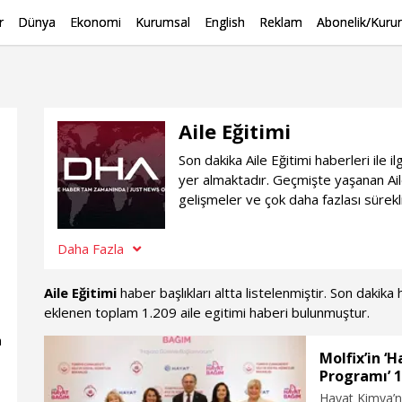
r
Dünya
Ekonomi
Kurumsal
English
Reklam
Abonelik/Kurum
Aile Eğitimi
Son dakika Aile Eğitimi haberleri ile
yer almaktadır. Geçmişte yaşanan Ail
gelişmeler ve çok daha fazlası sürekli
Daha Fazla
Aile Eğitimi
haber başlıkları altta listelenmiştir. Son dakik
eklenen toplam 1.209 aile egitimi haberi bulunmuştur.
n
Molfix’in ‘
Programı’ 1
Hayat Kimya’n