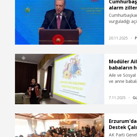
Cumhurbaşk
alarm zille
Cumhurbaşkanı
vurguladığı aç
eğitim, sağlık
altına almak iç
20.11.2025
P
nüfusun arttığı
"Toplam doğur
seviyesinin al
zilleri hem de
Modüler Ail
babaların 
Aile ve Sosyal
ve anne babal
Modüler Aile E
ilde daha başl
7.11.2025
G
sundu.
Erzurum'da '
Destek Çalı
AK Parti Genel