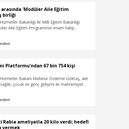
e mutlaka onların sorularını dinlemeli, yaşlarına
e net cevaplar vermeye özen göstermeliler.
 arasında 'Modüler Aile Eğitim
k çocuklar “Benim başıma da gelir mi, bizim
 birliği
 mu?” gibi endişe ifade eden sorular sorabilirler.
Hizmetler Bakanlığı ile Milli Eğitim Bakanlığı
ven veren mesajlar vermek yeterli olacaktır”
üler Aile Eğitim Programı’nın imam hatip
lilere ulaştırılması amacıyla iş birliği
.
ündem
i Platformu'ndan 67 bin 754 kişi
l Hizmetler Bakanı Mahinur Özdemir Göktaş, aile
k, sağlık, çocuk ve genç gelişimi ile mahremiyet
şlıklarda eğitimlerin yer aldığı Aile Akademi
 bugüne kadar 67 bin 754 kişinin yararlandığını
ündem
i Rabia ameliyatla 20 kilo verdi; hedefi
ha vermek