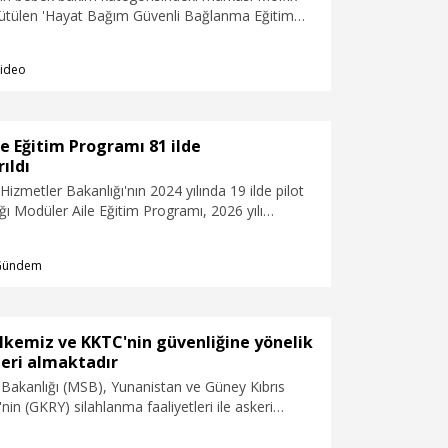
rütülen 'Hayat Bağım Güvenli Bağlanma Eğitim
 ve Sosyal Hizmetler Bakanlığı iş birliğiyle
işletti. Programın yeni dönem lansmanı
ideo
r otelde gerçekleştirildi. Program kapsamında
adaylarına, 0-3 yaş arası bebeği olan ebeveynlere
nlere yönelik eğitimler düzenlenecek. Programın
10 pilot ilde yaklaşık 10 bin aileye ulaşılması
e Eğitim Programı 81 ilde
ıldı
Hizmetler Bakanlığı'nın 2024 yılında 19 ilde pilot
ığı Modüler Aile Eğitim Programı, 2026 yılı
 ilin tamamında uygulanmaya başlandı. Program
güne kadar yaklaşık 42 bin anne ve babaya
Gündem
eynlik becerilerinin geliştirilmesine katkı sağlandı.
lkemiz ve KKTC'nin güvenliğine yönelik
leri almaktadır
 Bakanlığı (MSB), Yunanistan ve Güney Kıbrıs
in (GKRY) silahlanma faaliyetleri ile askeri
yakından takip edildiğini belirterek, "Türk Silahlı
 ülkemizin ve KKTC’nin güvenliğine yönelik gerekli