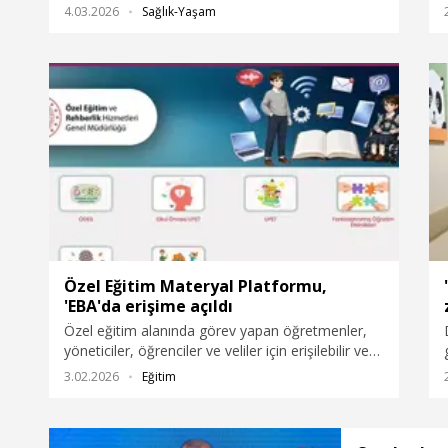
kadar çıktıktan sonra ileri derecede karaciğer
4.03.2026
Sağlık-Yaşam
yağlanması tespit edilmesi üzerine 1 ay önce tüp
mide ameliyatı oldu. Ameliyatın ardından 20 kilo
vererek 107 kiloya düşen Tammiş, hedefinin 70
kiloya düşerek, voleybol oynama hayalini
gerçekleştirmek olduğunu söyledi.
Özel Eğitim Materyal Platformu,
'EBA'da erişime açıldı
Özel eğitim alanında görev yapan öğretmenler,
yöneticiler, öğrenciler ve veliler için erişilebilir ve
işlevsel dijital materyallerin tek bir platformda
3.02.2026
Eğitim
sunulması amacıyla Özel Eğitim Materyal
Platformu, ilk kez Eğitim Bilişim Ağı (EBA)
üzerinden erişime açıldı.