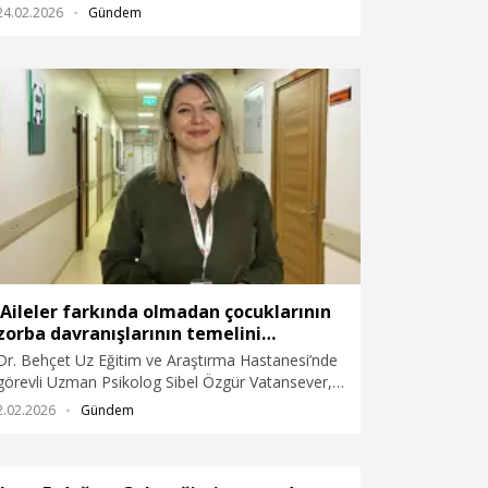
sağlıklı nesillerin yetiştirilmesi amacıyla
24.02.2026
Gündem
yürüttüğümüz Aile Eğitim Programı'ndan (AEP)
2025 Aile Yılı'nda 1,1 milyon vatandaşımız
yararlandı" dedi.
'Aileler farkında olmadan çocuklarının
zorba davranışlarının temelini
atabiliyor'
Dr. Behçet Uz Eğitim ve Araştırma Hastanesi’nde
görevli Uzman Psikolog Sibel Özgür Vatansever,
akran zorbalığının tesadüfen ya da kendiliğinden
2.02.2026
Gündem
ortaya çıkmadığını belirterek, "Bazı aileler,
çocuğun küçük yaşlardan itibaren gösterdiği
olumsuz davranışları 'Şaka yaptı', 'Öyle demek