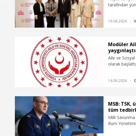
tarafından yü
Programı', Aile
kapsamını gen
16.06.2026
V
İstanbul’da bi
anne ve baba 
ve bakım vere
ilk aşamasında 
Modüler Ail
hedefleniyor.
yaygınlaştır
Aile ve Sosyal 
olarak başlatt
itibarıyla 81
kapsamında bu
14.06.2026
ulaşılarak ebev
MSB: TSK, ü
tüm tedbir
Milli Savunma
Rum Yönetimi'n
girişimlerinin 
Kuvvetlerimiz,