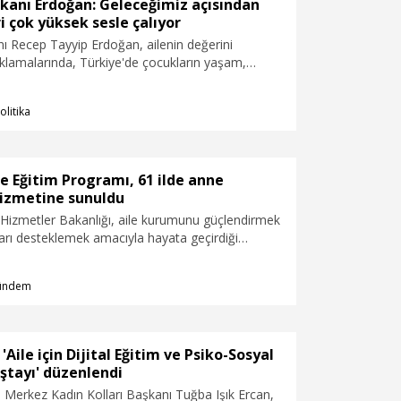
istemedi' diyerek normalleştirebiliyor. Çocuğun
anı Erdoğan: Geleceğimiz açısından
yanlış davranışının farkına varmasının ve bunu
ri çok yüksek sesle çalıyor
düzeltmeyi öğrenmesinin önüne geçiliyor. Aileler
 Recep Tayyip Erdoğan, ailenin değerini
iyilik yaptıklarını düşünerek farkında olmadan
ıklamalarında, Türkiye'de çocukların yaşam,
çocuklarının zorba davranışlarının temellerini
 ve korunma hakkı ile ifade özgürlüğünü teminat
oluşturabiliyor" dedi.
in gayretle çalışıldığını söyledi. Erdoğan, ülkede
olitika
nı ancak nüfus artış hızının azaldığını belirterek,
ganlık oranı nüfusun kendisini yenileme
tında gerçekleşiyor. Geleceğimiz açısından alarm
 çok yüksek sesle çalıyor" dedi.
e Eğitim Programı, 61 ilde anne
hizmetine sunuldu
 Hizmetler Bakanlığı, aile kurumunu güçlendirmek
arı desteklemek amacıyla hayata geçirdiği
ğitim Programı'nı, 19 pilot ilden sonra 42 yeni
atarak toplam 61 ilde anne babaların hizmetine
ündem
Aile için Dijital Eğitim ve Psiko-Sosyal
ştayı' düzenlendi
 Merkez Kadın Kolları Başkanı Tuğba Işık Ercan,