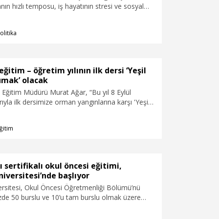
n hızlı temposu, iş hayatının stresi ve sosyal
yle birleştiğinde aile içi huzursuzlukların arttığını
sikososyal destek mekanizmalarının
olitika
, aile bireylerine yalnızca kriz anlarında değil,
 akışı içerisinde de rehberlik sunulmasının son
 olduğuna inanıyoruz" dedi.
itim – öğretim yılının ilk dersi ‘Yeşil
umak’ olacak
i Eğitim Müdürü Murat Ağar, “Bu yıl 8 Eylül
rıyla ilk dersimize orman yangınlarına karşı 'Yeşil
' temasıyla başlıyoruz. İlk dersimiz 'Yeşil Vatanı
sı olacak” dedi.
ğitim
 sertifikalı okul öncesi eğitimi,
iversitesi’nde başlıyor
ersitesi, Okul Öncesi Öğretmenliği Bölümü’nü
zde 50 burslu ve 10’u tam burslu olmak üzere
nci kontenjanıyla açılan bölüm, çocukların 0-6
 gelişimlerini çok yönlü destekleyecek, çocuk