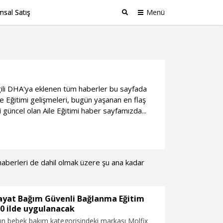
sal Satış
Menü
Ara
 ilgili DHA'ya eklenen tüm haberler bu sayfada
e Eğitimi gelişmeleri, bugün yaşanan en flaş
 güncel olan Aile Eğitimi haber sayfamızda...
a haberleri de dahil olmak üzere şu ana kadar
Hayat Bağım Güvenli Bağlanma Eğitim
0 ilde uygulanacak
ın bebek bakım kategorisindeki markası Molfix