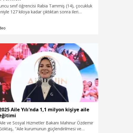
ncu sınıf öğrencisi Rabia Tammiş (14), çocukluk
niyle 127 kiloya kadar çıktıktan sonra ileri
iğer yağlanması tespit edilmesi üzerine 1 ay
ameliyatı oldu. Ameliyatın ardından 20 kilo
deo
iloya düşen Tammiş, hedefinin 70 kiloya düşerek,
ma hayalini gerçekleştirmek olduğunu söyledi.
2025 Aile Yılı'nda 1,1 milyon kişiye aile
eğitimi
Aile ve Sosyal Hizmetler Bakanı Mahinur Özdemir
Göktaş, "Aile kurumunun güçlendirilmesi ve