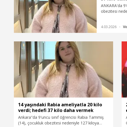
ANKARA'da 9'u
obezitesi nede
derecede karac
önce tüp mide 
4.03.2026
Vi
vererek 107 k
voleybol oyna
14 yaşındaki Rabia ameliyatla 20 kilo
verdi; hedefi 37 kilo daha vermek
Ankara''da 9'uncu sınıf öğrencisi Rabia Tammiş
(14), çocukluk obezitesi nedeniyle 127 kiloya