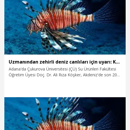
9.08.2026
Gündem
Uzmanından zehirli deniz canlıları için uyarı: Kayalık bölgelerde denize girerken dikkatli olunmalı
Adana'da Çukurova Üniversitesi (ÇÜ) Su Ürünleri Fakültesi
Öğretim Üyesi Doç. Dr. Ali Rıza Köşker, Akdeniz'de son 20
yılda zehirli ve istilacı deniz canlılarının sayısının arttığını
belirterek, özellikle kayalık alanlarda denize giren tatilcileri
uyardı. Balon balığının etinin de ölümcül derecede zehirli
olduğunu vurgulayan Köşker, "Tanımadığımız balıkları
kesinlikle tüketmemeliyiz. Kayalık bölgelerde denize girerken
aslan balığı ve uzun dikenli deniz kestanesine karşı dikkatli
olunmalı" dedi.
9.08.2026
Video