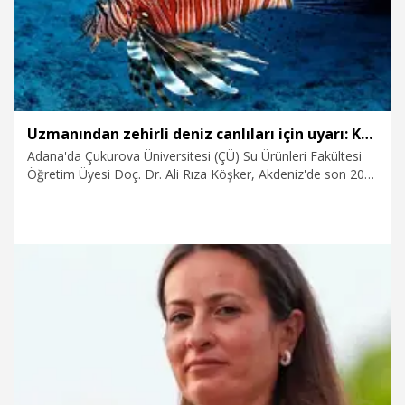
Uzmanından zehirli deniz canlıları için uyarı: Kayalık bölgelerde denize girerken dikkatli olunmalı
Adana'da Çukurova Üniversitesi (ÇÜ) Su Ürünleri Fakültesi
Öğretim Üyesi Doç. Dr. Ali Rıza Köşker, Akdeniz'de son 20
yılda zehirli ve istilacı deniz canlılarının sayısının arttığını
belirterek, özellikle kayalık alanlarda denize giren tatilcileri
uyardı. Balon balığının etinin de ölümcül derecede zehirli
olduğunu vurgulayan Köşker, "Tanımadığımız balıkları
kesinlikle tüketmemeliyiz. Kayalık bölgelerde denize girerken
aslan balığı ve uzun dikenli deniz kestanesine karşı dikkatli
olunmalı" dedi.
9.08.2026
Foto Galeri