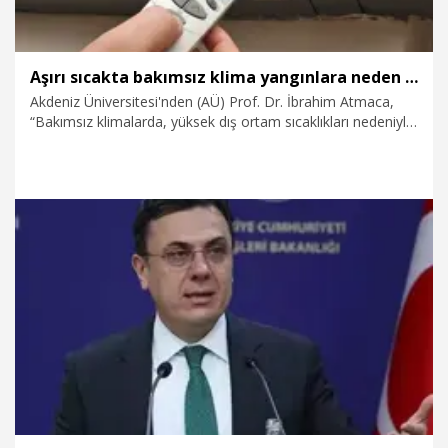
Aşırı sıcakta bakımsız klima yangınlara neden olabilir
Akdeniz Üniversitesi'nden (AÜ) Prof. Dr. İbrahim Atmaca,
“Bakımsız klimalarda, yüksek dış ortam sıcaklıkları nedeniyle
elektrik bağlantılarındaki gevşeklikler, kablo ve konektörlerde
oluşan ısınmalar, kompresörün tam yükte çalışması ve dış
ortama yeterli ısı atılamaması yangınlara zemin hazırlıyor”
dedi.
8.08.2026
Gündem