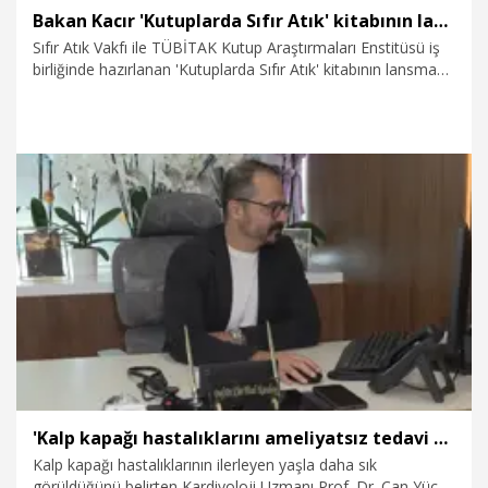
Bakan Kacır 'Kutuplarda Sıfır Atık' kitabının lansmanına katıldı
Sıfır Atık Vakfı ile TÜBİTAK Kutup Araştırmaları Enstitüsü iş
birliğinde hazırlanan 'Kutuplarda Sıfır Atık' kitabının lansmanı
gerçekleştirildi. Eser, Arktik ve Antarktika bölgelerinde iklim
değişikliği, çevre kirliliği ve sıfır atık yaklaşımını bilimsel veriler
ışığında ele alan kapsamlı bir başvuru kaynağı olarak bilim
dünyasına sunuldu.
8.08.2026
Gündem
'Kalp kapağı hastalıklarını ameliyatsız tedavi ediyoruz, hastalar 2 günde taburcu olabiliyor'
Kalp kapağı hastalıklarının ilerleyen yaşla daha sık
görüldüğünü belirten Kardiyoloji Uzmanı Prof. Dr. Can Yücel