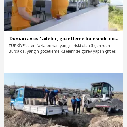
'Duman avcısı' aileler, gözetleme kulesinde dönüşümlü nöbet tutarak yeşil vatanı koruyor
TÜRKİYE’de en fazla orman yangını riski olan 5 şehirden
Bursa'da, yangın gözetleme kulelerinde görev yapan çiftler,
24 saat dönüşümlü olarak nöbet tutup gözetleme yapıyor.
Mustafakemalpaşa ilçesi Kocadağ Yangın Gözetleme
Kulesi’nde görevli Ayşe (47) ve İlyas Kaya (47) çifti,
Mustafakemalpaşa, Orhaneli ve Balıkesir’in Susurluk
ilçesindeki ormanları gözetliyor. 3 çocuğunu da kulede
büyüttüklerini söyleyen Ayşe Kaya, kendisinin gündüz, eşinin
ise geceleri nöbet tuttuğunu belirtti.
6.08.2026
Video