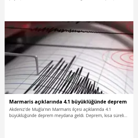
yüzde 171, vantilatör siparişlerinin yüzde 672 ve portatif
soğutucu siparişlerinin yüzde 644’e yükseldiği açıklandı.
Şirket tarafından yapılan açıklamada sıcaklık ortalamasının
düşük olduğu bölgelerdeki talep artışının, Akdeniz ve Ege'yi
geride bıraktığı ifade edildi.
7.08.2026
Ekonomi
Marmaris açıklarında 4.1 büyüklüğünde deprem
Akdeniz'de Muğla'nın Marmaris ilçesi açıklarında 4.1
büyüklüğünde deprem meydana geldi. Deprem, kısa süreli
paniğe neden oldu.