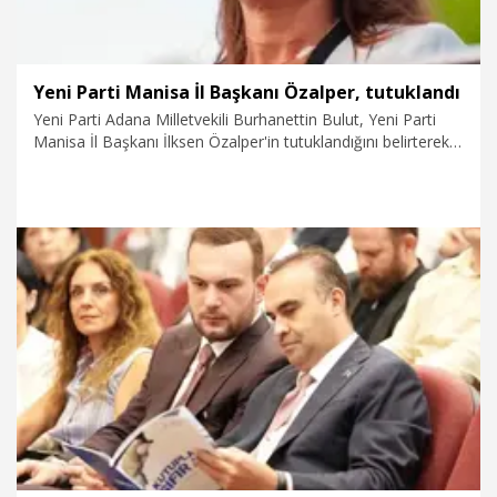
Yeni Parti Manisa İl Başkanı Özalper, tutuklandı
Yeni Parti Adana Milletvekili Burhanettin Bulut, Yeni Parti
Manisa İl Başkanı İlksen Özalper'in tutuklandığını belirterek,
"Manisa İl Başkanımız İlksen Özalper’in tutuklanması,
hukukun değil, siyasi baskının geldiği noktayı
göstermektedir" dedi.
8.08.2026
Gündem