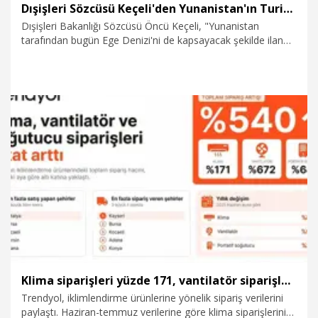
Dışişleri Sözcüsü Keçeli'den Yunanistan'ın Turizm Özel Mekansal Çerçevesi'ne ilişkin açıklama
Dışişleri Bakanlığı Sözcüsü Öncü Keçeli, "Yunanistan
tarafından bugün Ege Denizi'ni de kapsayacak şekilde ilan
edilen Turizm Özel Mekansal Çerçevesi, aidiyeti uluslararası
antlaşmalarla Yunanistan'a devredilmemiş coğrafi
formasyonlar dahil, iki ülke arasındaki birbiriyle bağlantılı Ege
sorunları bağlamında ülkemiz açısından herhangi bir hukuki
sonuç doğurmayacaktır" dedi.
7.08.2026
Gündem
Klima siparişleri yüzde 171, vantilatör siparişleri ise yüzde 672 arttı
Trendyol, iklimlendirme ürünlerine yönelik sipariş verilerini
paylaştı. Haziran-temmuz verilerine göre klima siparişlerinin