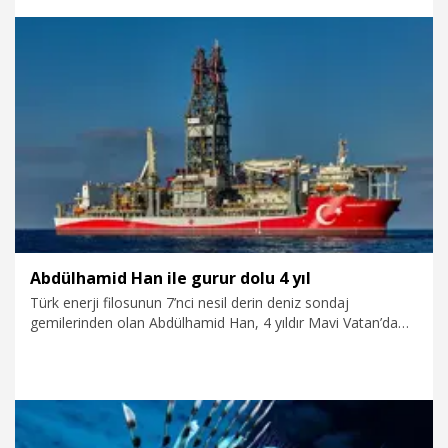
milyar metreküplük doğal gaz keşfine imza attı. Abdülhamid
Han, halihazırda Karadeniz’deki Türkali-44 kuyusunda
çalışmalarına devam ediyor.
9.08.2026
Video
Abdülhamid Han ile gurur dolu 4 yıl
Türk enerji filosunun 7’nci nesil derin deniz sondaj
gemilerinden olan Abdülhamid Han, 4 yıldır Mavi Vatan’da
başarıyla görev yapıyor. 9 Ağustos 2022’de göreve başlayan
ve bugüne kadar Akdeniz ve Karadeniz’de toplam 20 sondaj
yapan gemi, 17 Mayıs 2025’te Göktepe-3 kuyusunda 75
milyar metreküplük doğal gaz keşfine imza attı. Abdülhamid
Han, halihazırda Karadeniz’deki Türkali-44 kuyusunda
çalışmalarına devam ediyor.