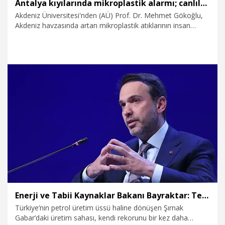
Antalya kıyılarında mikroplastik alarmı; canlıların ölümüne sebep olabiliyor
Akdeniz Üniversitesi'nden (AÜ) Prof. Dr. Mehmet Gökoğlu,
Akdeniz havzasında artan mikroplastik atıklarının insan
yoğunluğunun olduğu bölgelerde görüldüğünü belirterek,
“Son günlerde etkili olan meltem rüzgarları da bu atıkları
kıyılarımıza sürüklüyor. Balıklar da mikroplastikleri yutuyor.
Bu plastikler sindirim sistemlerini tıkayarak, canlıların
ölümüne kadar varan sonuçlara neden olabiliyor" dedi.
6.08.2026
Foto Galeri
Enerji ve Tabii Kaynaklar Bakanı Bayraktar: Terörsüz Türkiye süreciyle birlikte Gabar üretimin, istihdamın ve umudun adresi oldu
Türkiye’nin petrol üretim üssü haline dönüşen Şırnak
Gabar’daki üretim sahası, kendi rekorunu bir kez daha