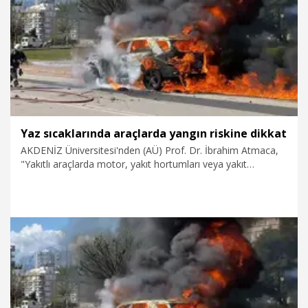
5.08.2026
Gündem
Yaz sıcaklarında araçlarda yangın riskine dikkat
AKDENİZ Üniversitesi'nden (AÜ) Prof. Dr. İbrahim Atmaca,
"Yakıtlı araçlarda motor, yakıt hortumları veya yakıt
sistemindeki kaçaklar yangın açısından risk oluşturabiliyor.
Herhangi bir uyarıyı 'bir şey olmaz' diyerek göz ardı etmeden
en kısa sürede yetkili servise başvurmalıdır" dedi.
5.08.2026
Video