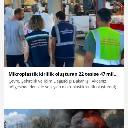
seviyesine ulaşıldığını açıkladı.
5.08.2026
Gündem
Mikroplastik kirlilik oluşturan 22 tesise 47 milyon TL ceza
Çevre, Şehircilik ve İklim Değişikliği Bakanlığı, Akdeniz
bölgesinde denizde ve kıyıda mikroplastik kirlilik oluşturduğu
belirtilen tesislere yönelik seri denetimler başlattı. Bu
kapsamda 22 tesise 47 milyon TL idari para cezası
uygulandı.