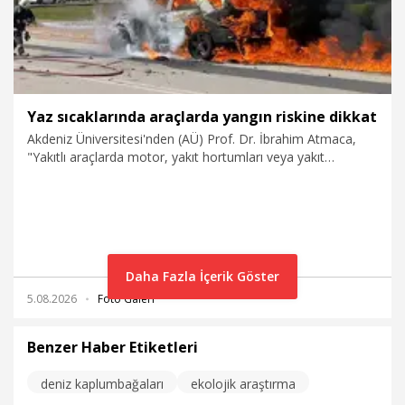
Yaz sıcaklarında araçlarda yangın riskine dikkat
Akdeniz Üniversitesi'nden (AÜ) Prof. Dr. İbrahim Atmaca,
"Yakıtlı araçlarda motor, yakıt hortumları veya yakıt
sistemindeki kaçaklar yangın açısından risk oluşturabiliyor.
Herhangi bir uyarıyı 'bir şey olmaz' diyerek göz ardı etmeden
en kısa sürede yetkili servise başvurmalıdır" dedi.
Daha Fazla İçerik Göster
5.08.2026
Foto Galeri
Benzer Haber Etiketleri
deniz kaplumbağaları
ekolojik araştırma