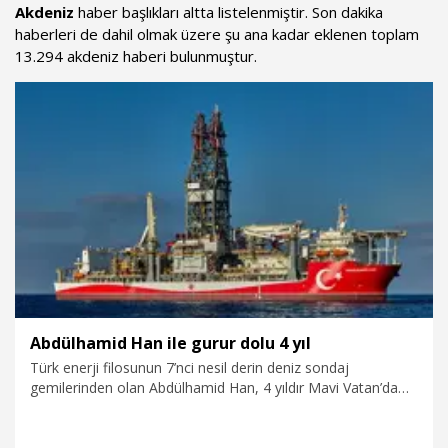
Akdeniz
haber başlıkları altta listelenmiştir. Son dakika
haberleri de dahil olmak üzere şu ana kadar eklenen toplam
13.294 akdeniz haberi bulunmuştur.
Abdülhamid Han ile gurur dolu 4 yıl
Türk enerji filosunun 7’nci nesil derin deniz sondaj
gemilerinden olan Abdülhamid Han, 4 yıldır Mavi Vatan’da
başarıyla görev yapıyor. 9 Ağustos 2022’de göreve başlayan
ve bugüne kadar Akdeniz ve Karadeniz’de toplam 20 sondaj
yapan gemi, 17 Mayıs 2025’te Göktepe-3 kuyusunda 75