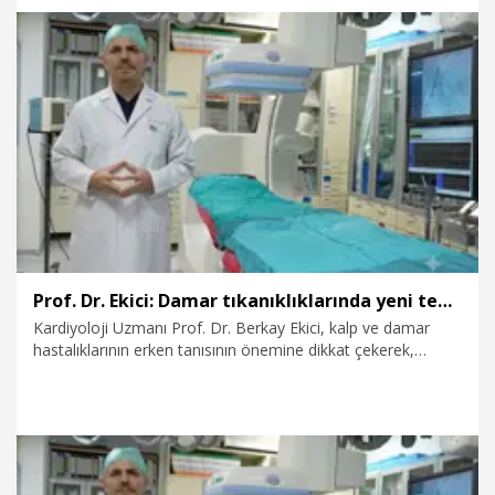
damarından girerek kalp kapaklarına müdahale edebiliyoruz.
Hastalarımızın büyük bölümü bir gün yoğun bakımda
kaldıktan sonra ikinci ya da üçüncü günde taburcu olabiliyor"
dedi.
8.08.2026
Video
Prof. Dr. Ekici: Damar tıkanıklıklarında yeni teknolojiyle uzuv kayıpları önleniyor
Kardiyoloji Uzmanı Prof. Dr. Berkay Ekici, kalp ve damar
hastalıklarının erken tanısının önemine dikkat çekerek,
“Gelişen anjiyografik yöntemlerle damar darlıkları
ameliyatsız tedavi edilebiliyor. Özellikle bacak damarlarındaki
darlıklarda uygulanan yeni nesil mikrokateter, mikrotel ve
ilaç kaplı balon teknolojileriyle hastaların uzuv kaybının
önüne geçilebiliyor” dedi.