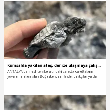
7.08.2026
Gündem
Kumsalda yakılan ateş, denize ulaşmaya çalışan yavru carettanın ölümüne neden oldu
ANTALYA'da, nesli tehlike altındaki caretta carettaların
yuvalama alanı olan Boğazkent sahilinde, balıkçılar ya da
kumsalda mangal yapanlar tarafından yasak olmasına
rağmen yakılan ateş, bir yavru carettanın ölümüne neden
oldu. Ekolojik Araştırmalar Derneği (EKAD) Başkanı Dr. Ali
Fuat Canbolat, “Bu yavru sadece denize gitmek istemişti,
yakılan ateşte can verdi” dedi.