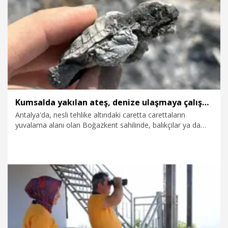
7.08.2026
Video
Kumsalda yakılan ateş, denize ulaşmaya çalışan yavru carettanın ölümüne neden oldu
Antalya'da, nesli tehlike altındaki caretta carettaların
yuvalama alanı olan Boğazkent sahilinde, balıkçılar ya da
kumsalda mangal yapanlar tarafından yasak olmasına
rağmen yakılan ateş, bir yavru carettanın ölümüne neden
oldu. Ekolojik Araştırmalar Derneği (EKAD) Başkanı Dr. Ali
Fuat Canbolat, “Bu yavru sadece denize gitmek istemişti,
yakılan ateşte can verdi” dedi.
7.08.2026
Gündem