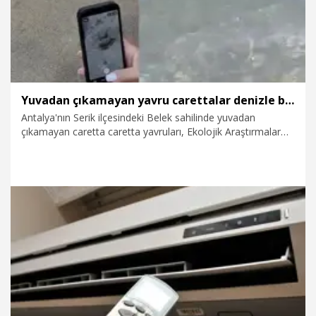
Yuvadan çıkamayan yavru carettalar denizle buluşturuldu
Antalya'nın Serik ilçesindeki Belek sahilinde yuvadan
çıkamayan caretta caretta yavruları, Ekolojik Araştırmalar
Derneği gönüllülerinin yardımıyla çıkarılıp, yerli ve yabancı
turistlerin yoğun ilgisi eşliğinde Akdeniz'e ulaştırıldı.
8.08.2026
Gündem