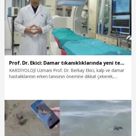
8.08.2026
Sağlık-Yaşam
Prof. Dr. Ekici: Damar tıkanıklıklarında yeni teknolojiyle uzuv kayıpları önleniyor
KARDİYOLOJİ Uzmanı Prof. Dr. Berkay Ekici, kalp ve damar
hastalıklarının erken tanısının önemine dikkat çekerek,
“Gelişen anjiyografik yöntemlerle damar darlıkları
ameliyatsız tedavi edilebiliyor. Özellikle bacak damarlarındaki
darlıklarda uygulanan yeni nesil mikrokateter, mikrotel ve
ilaç kaplı balon teknolojileriyle hastaların uzuv kaybının
önüne geçilebiliyor” dedi.
8.08.2026
Video