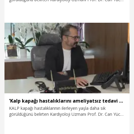
Karabay, gelişen girişimsel yöntemler sayesinde birçok
kapak hastalığının göğüs kafesi açılmadan tedavi
edilebildiğini söyledi. Prof. Dr. Karabay, "Kasık ya da kol
damarından girerek kalp kapaklarına müdahale edebiliyoruz.
Hastalarımızın büyük bölümü bir gün yoğun bakımda
kaldıktan sonra ikinci ya da üçüncü günde taburcu olabiliyor"
dedi.
8.08.2026
Sağlık-Yaşam
'Kalp kapağı hastalıklarını ameliyatsız tedavi ediyoruz, hastalar 2 günde taburcu olabiliyor'
KALP kapağı hastalıklarının ilerleyen yaşla daha sık
görüldüğünü belirten Kardiyoloji Uzmanı Prof. Dr. Can Yücel
Karabay, gelişen girişimsel yöntemler sayesinde birçok
kapak hastalığının göğüs kafesi açılmadan tedavi
edilebildiğini söyledi. Prof. Dr. Karabay, "Kasık ya da kol