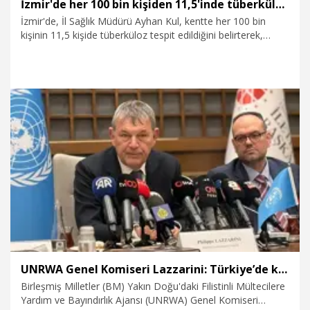
İzmir'de her 100 bin kişiden 11,5'inde tüberküloz saptandı
İzmir'de, İl Sağlık Müdürü Ayhan Kul, kentte her 100 bin
kişinin 11,5 kişide tüberküloz tespit edildiğini belirterek,
hastalığın bulaşıcı olduğuna dikkat çekip, tedavinin yarım
bırakılmaması uyarısında bulundu.
13.01.2026
Sağlık-Yaşam
UNRWA Genel Komiseri Lazzarini: Türkiye’de kalıcı varlık gösterecek olmaktan memnuniyet duyuyoruz
Birleşmiş Milletler (BM) Yakın Doğu'daki Filistinli Mültecilere
Yardım ve Bayındırlık Ajansı (UNRWA) Genel Komiseri