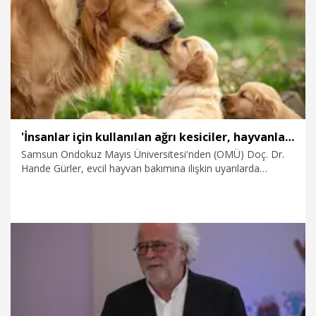
30.12.2025
Sağlık-Yaşam
'İnsanlar için kullanılan ağrı kesiciler, hayvanlar için ölümcül olabilir'
Samsun Ondokuz Mayıs Üniversitesi'nden (OMÜ) Doç. Dr.
Hande Gürler, evcil hayvan bakımına ilişkin uyarılarda
bulunup, "Bazı bitkiler kedi ve köpekler için toksik olabilir.
Örneğin difenbahya bitkisi ölümcül toksisiteye neden
olabilmektedir. İnsanlar için kullanılan ağrı kesici, ateş
düşürücü ve aspirin gibi ilaçlar hayvanlar için son derece
tehlikeli ve hatta ölümcül olabilir" dedi.
24.12.2025
Sağlık-Yaşam