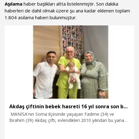
Aşılama
haber başlıkları altta listelenmiştir. Son dakika
haberleri de dahil olmak üzere şu ana kadar eklenen toplam
1.804 asilama haberi bulunmuştur.
Akdaş çiftinin bebek hasreti 16 yıl sonra son buldu
MANİSA'nın Soma ilçesinde yaşayan Fadime (34) ve
İbrahim (39) Akdaş çifti, evlendikleri 2010 yılından bu yana
anne-baba olabilmek için verdikleri 16 yıllık mücadeleyi
mutlu sonla tamamladı. Üç gebelik kaybı, başarısız aşılama
ve tüp bebek denemelerinin ardından Kadın Hastalıkları ve