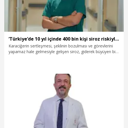
‘Türkiye’de 10 yıl içinde 400 bin kişi siroz riskiyle karşı karşıya kalabilir’
Karaciğerin sertleşmesi, şeklinin bozulması ve görevlerini
yapamaz hale gelmesiyle gelişen siroz, giderek büyüyen bir
halk sağlığı sorununa dönüşüyor. Medipol Sağlık Grubu’ndan
Organ Nakli Uzmanı Prof. Dr. Onur Yaprak, “Karaciğer
yağlanması olan bireylerin yaklaşık yüzde 1’inin 10 yıl içinde
siroz geliştireceğini öngörüyoruz. Bu da önümüzdeki 10
yılda yaklaşık 400 bin yeni siroz hastası anlamına geliyor. Bu
rakam son derece endişe verici” dedi.
19.01.2026
Sağlık-Yaşam