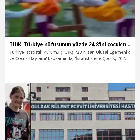
TÜİK: Türkiye nüfusunun yüzde 24,8'ini çocuk nüfus oluşturdu
Türkiye İstatistik Kurumu (TÜİK), '23 Nisan Ulusal Egemenlik
ve Çocuk Bayramı' kapsamında, 'İstatistiklerle Çocuk, 2025'
bültenini yayımladı. Buna göre, Türkiye nüfusunun yüzde
24,8'ini çocuk nüfus oluşturdu.
20.04.2026
Gündem