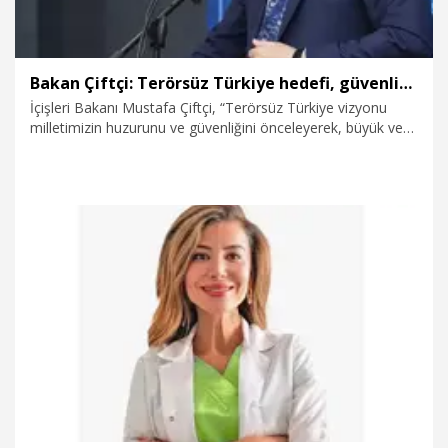
Bakan Çiftçi: Terörsüz Türkiye hedefi, güvenlikten taviz anlamına gelmez
İçişleri Bakanı Mustafa Çiftçi, “Terörsüz Türkiye vizyonu
milletimizin huzurunu ve güvenliğini önceleyerek, büyük ve
güçlü Türkiye ideali doğrultusunda atılan bir adım, kerim
devlet aklının stratejik yaklaşımıdır. Atılan her adım binlerce
yıllık devlet aklıyla atılmaktadır. Ancak altını çizerek ifade
ediyoruz; Terörsüz Türkiye hedefi, güvenlikten taviz
anlamına gelmez. Kamu düzeni ve güvenliğimize tehdit
oluşturacak hiçbir duruma ve sınamaya izin veremeyiz” dedi.
2.06.2026
Politika