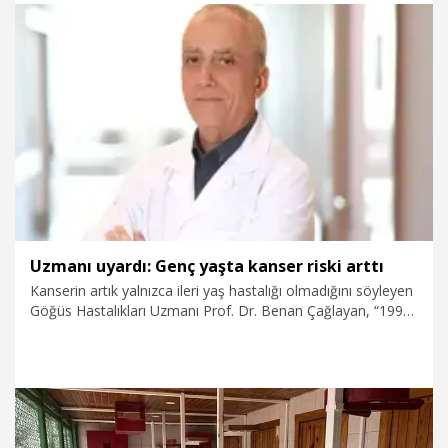
22.02.2026
Gündem
Uzmanı uyardı: Genç yaşta kanser riski arttı
Kanserin artık yalnızca ileri yaş hastalığı olmadığını söyleyen
Göğüs Hastalıkları Uzmanı Prof. Dr. Benan Çağlayan, “1995
ile 2019 yılları arasında 50 yaş altı bireylerde kanser
sıklığında yaklaşık yüzde 79’luk bir artış yaşanmıştır. Özellikle
hiç sigara içmemiş bireylerde dahi akciğer kanseri görülme
oranlarının artması dikkat çekicidir. Genç kadınlarda meme
ve tiroit kanseri öne çıkarken, genç erkeklerde melanom,
lenfoma ve prostat kanserleri daha sık görülmektedir” dedi.