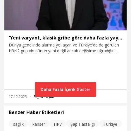
'Yeni varyant, klasik gribe göre daha fazla yayılıyor'
Dünya genelinde alarma yol açan ve Türkiye'de de görülen
H3N2 grip virüsünün yeni değil ancak değişime uğradığını
söyleyen İstanbul Atlas Üniversitesi Tıp Fakültesi Tıbbi
Mikrobiyoloji Ana Bilim Dalı Öğretim Üyesi Prof. Dr. Selim
Badur, "Klasik gribe göre daha hızlı yayılabilen yeni varyant,
bazı risk gruplarında daha ağır semptomlara yol açabilir.
Mevcut aşıların özellikle risk grubundakiler için yeni varyanta
karşı koruyuculuğu bulunuyor" dedi.
Daha Fazla İçerik Göster
17.12.2025
Sağlık-Yaşam
Benzer Haber Etiketleri
sağlık
kanser
HPV
Şap Hastalığı
Türkiye