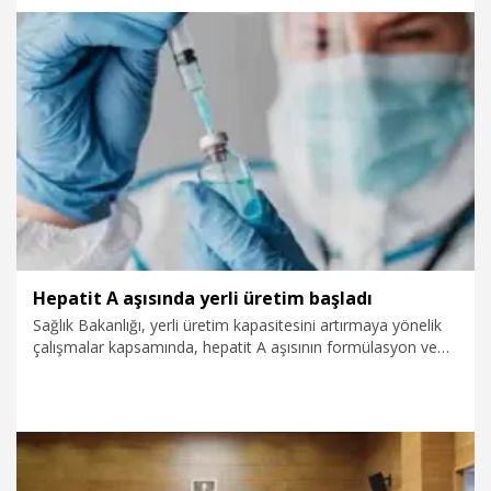
olduğunda ya da rahatsızlık olmadan rutin tetkiklerini
üniversite hastanesine gitmeden, şehir hastanesine
gitmeden onu en iyi tanıyan, onu en iyi bilen aile
hekimlerimize gidebilecekleri aile sağlığı merkezleri oluşsun
4.05.2026
Gündem
istiyoruz" dedi.
Hepatit A aşısında yerli üretim başladı
Sağlık Bakanlığı, yerli üretim kapasitesini artırmaya yönelik
çalışmalar kapsamında, hepatit A aşısının formülasyon ve
dolum aşamalarının ilk kez Türkiye'de gerçekleştirilerek, tüm
illerde kullanıma sunulduğunu duyurdu.