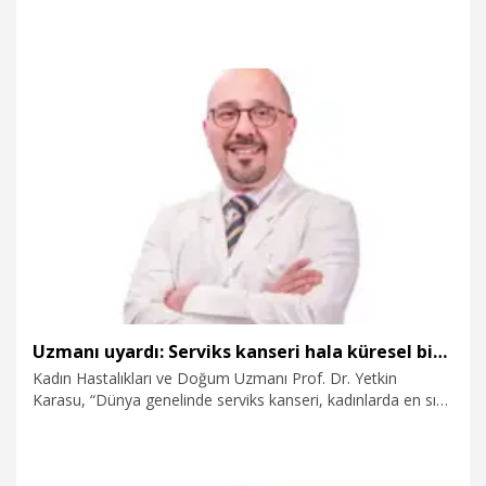
Philippe Lazzarini, "Türkiye hükümeti ile nihai anlaşmayı
imzaladık. Bu anlaşma Türkiye Büyük Millet Meclisi
tarafından da onaylandı. Türkiye’de kalıcı bir varlık
gösterecek olmaktan büyük memnuniyet duyuyoruz" dedi.
8.01.2026
Politika
Uzmanı uyardı: Serviks kanseri hala küresel bir halk sağlığı tehdidi
Kadın Hastalıkları ve Doğum Uzmanı Prof. Dr. Yetkin
Karasu, “Dünya genelinde serviks kanseri, kadınlarda en sık
görülen kanserler arasında önemli bir yer tutmaktadır.
Dünya Sağlık Örgütü (WHO) verilerine göre 2022 yılında
dünya genelinde yaklaşık 662 bin yeni serviks kanseri vakası