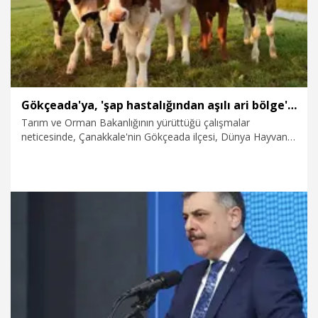
önemli katkı sunuyor” dedi.
Gökçeada'ya, 'şap hastalığından aşılı ari bölge' statüsü tanındı
Tarım ve Orman Bakanlığının yürüttüğü çalışmalar
neticesinde, Çanakkale'nin Gökçeada ilçesi, Dünya Hayvan
Sağlığı Teşkilatı (WOAH) tarafından 'şap hastalığından aşılı
ari bölge' olarak tanındı.
10.06.2026
Gündem