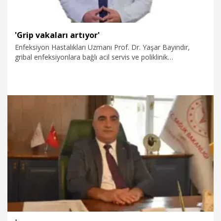
'Grip vakaları artıyor'
Enfeksiyon Hastalıkları Uzmanı Prof. Dr. Yaşar Bayındır,
gribal enfeksiyonlara bağlı acil servis ve poliklinik
başvurularında belirgin bir artış yaşandığını belirterek, “Ateş,
halsizlik, kas ağrısı, boğaz ağrısı ve öksürük gibi şikayetlerle
gelen hasta sayısı belirgin şekilde yükselmiş durumda. Risk
gruplarına her yıl grip aşısı yapılması son derece önemlidir”
dedi.
16.01.2026
Sağlık-Yaşam