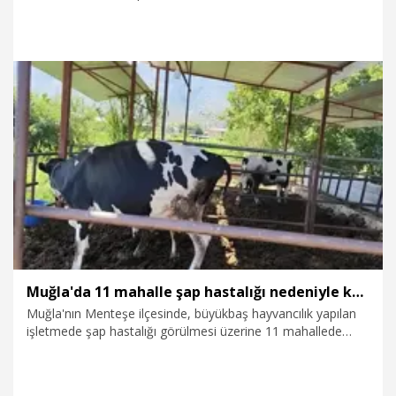
etkilerine dikkat çekti. Doç. Dr. Yakut, HPV’nin toplumda son
derece yaygın görüldüğünü ve erkeklerin büyük bölümünün
taşıyıcı olduğunu bilmeden virüsü bulaştırabildiğini söyledi.
3.03.2026
Sağlık-Yaşam
Muğla'da 11 mahalle şap hastalığı nedeniyle karantinaya alındı
Muğla'nın Menteşe ilçesinde, büyükbaş hayvancılık yapılan
işletmede şap hastalığı görülmesi üzerine 11 mahallede
karantina uygulaması başlatıldı.