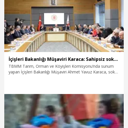
28.04.2026
Sağlık-Yaşam
İçişleri Bakanlığı Müşaviri Karaca: Sahipsiz sokak hayvanlarının yüzde 78'i toplandı
TBMM Tarım, Orman ve Köyişleri Komisyonu’nda sunum
yapan İçişleri Bakanlığı Müşaviri Ahmet Yavuz Karaca, sokak
köpekleriyle ilgili kanunun sahaya yansımasına ilişkin, "9
ilimizde toplama işleminde sona gelindi. Yaklaşık 10-11
ilimizde de eylül ayı itibarıyla sahipsiz sokak hayvanlarında
hedef sayıya ulaşılacak. Ülke genelindeki sahipsiz sokak
hayvanlarının yüzde 78'i toplandı" dedi.
22.04.2026
Politika