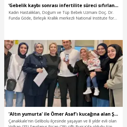
‘Gebelik kaybı sonrası infertilite süreci sıfırlanmamalı’
Kadın Hastalıkları, Doğum ve Tüp Bebek Uzmanı Doç. Dr.
Funda Göde, Birleşik Krallık merkezli National Institute for
Health and Care Excellence (NICE) tarafından mart ayında
yayımlanan fertilite kılavuzu hakkında değerlendirmelerde
bulundu. Gebelik kaybı sonrası infertilite süreci
sıfırlanmamalı diyen Doç. Dr. Göde, “Gebelik kaybı ya da dış
gebelik, kişinin infertilite değerlendirmesi için gerekli süreyi
baştan başlatmak için tek başına geçerli bir gerekçe olarak
kabul edilmiyor. Böylece bazı hastalarda bekleme süreleri
14.05.2026
Sağlık-Yaşam
azaltılabilir ve tedaviye erişim standart hale gelebilir” dedi.
'Altın yumurta' ile Ömer Asaf'ı kucağına alan Şeydanur'un ilk Anneler Günü
Çanakkale'nin Gelibolu ilçesinde yaşayan ve 8 yıldır evli olan
Volkan (35) Şeydanur Ercan (29) çifti Bursa'da olduğu tüp