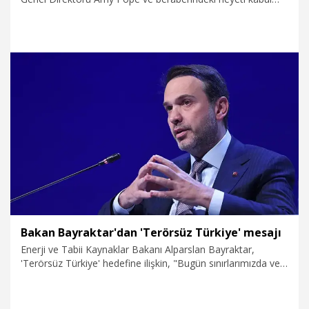
etti.
6.08.2026
Politika
Bakan Bayraktar'dan 'Terörsüz Türkiye' mesajı
Enerji ve Tabii Kaynaklar Bakanı Alparslan Bayraktar,
'Terörsüz Türkiye' hedefine ilişkin, "Bugün sınırlarımızda ve
bölgemizde tesis edilen huzur iklimiyle birlikte kaynaklarımızı
terörün maliyetine değil; üretime, yatırıma, istihdama,
gençlerimizin geleceğine ve milletimizin refahına