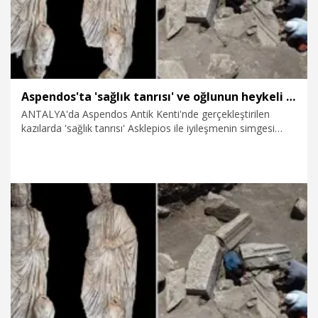
Aspendos'ta 'sağlık tanrısı' ve oğlunun heykeli bulundu
ANTALYA'da Aspendos Antik Kenti'nde gerçekleştirilen
kazılarda 'sağlık tanrısı' Asklepios ile iyileşmenin simgesi
oğlu Telesphoros’u birlikte betimleyen 2,20 metre boyunda
mermer heykel grubu bulundu. Kültür ve Turizm Bakanı
Mehmet Nuri Ersoy'un sanal medya hesabından duyurduğu
keşif, Roma Dönemi Aspendos'unda sağlık ve şifa kültlerinin
kent yaşamındaki yerine ilişkin önemli veriler ortaya koydu.
6.08.2026
Video