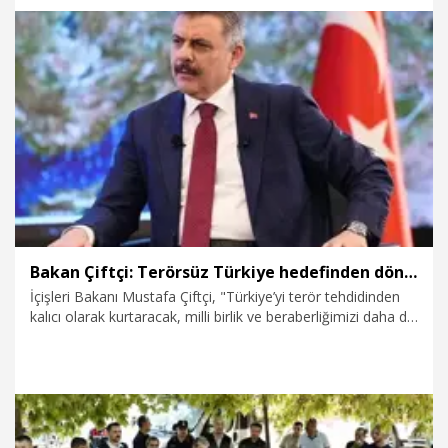
yönlendiriyoruz" dedi.
6.08.2026
Politika
Bakan Çiftçi: Terörsüz Türkiye hedefinden dönüş yoktur
İçişleri Bakanı Mustafa Çiftçi, "Türkiye’yi terör tehdidinden
kalıcı olarak kurtaracak, milli birlik ve beraberliğimizi daha da
perçinleyecek, ülkemizde ve bölgemizde huzuru
güçlendireceğiz. Terörsüz Türkiye hedefinden dönüş yoktur"
dedi.