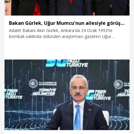
Bakan Gürlek, Uğur Mumcu'nun ailesiyle görüştü
Adalet Bakanı Akın Gürlek, Ankara'da 24 Ocak 1993'te
bombalı saldırıda öldürülen araştırmacı gazeteci Uğur
Mumcu'nun ailesiyle görüştü.
6.08.2026
Politika