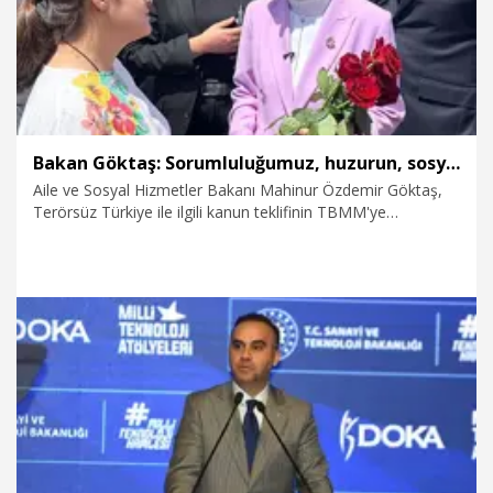
Bakan Göktaş: Sorumluluğumuz, huzurun, sosyal dayanışmayla daha da güçlenmesini sağlamaktır
Aile ve Sosyal Hizmetler Bakanı Mahinur Özdemir Göktaş,
Terörsüz Türkiye ile ilgili kanun teklifinin TBMM'ye
sunulduğunu belirterek, "Terörün sona ermesi, ailelerin
güçlenmesi, toplumsal barışın daha kalıcı hale gelmesi
demek. Bakanlık olarak hedefimiz; çocukların güvenle
büyüdüğü, ailelerin geleceğe umutla baktığı 'Türkiye Yüzyılı'nı
inşa etmektir. Sorumluluğumuz, huzurun sosyal
dayanışmayla daha da güçlenmesini sağlamaktır" dedi.
6.08.2026
Politika