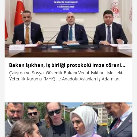
6.08.2026
Politika
Bakan Işıkhan, iş birliği protokolü imza törenine katıldı
Çalışma ve Sosyal Güvenlik Bakanı Vedat Işıkhan, Mesleki
Yeterlilik Kurumu (MYK) ile Anadolu Aslanları İş Adamları
Derneği (ASKON) arasındaki 'Ulusal Meslek Standardı ve
Yeterlilik Hazırlama İş Birliği Protokolü İmza Töreni’ne katıldı.
6.08.2026
Politika