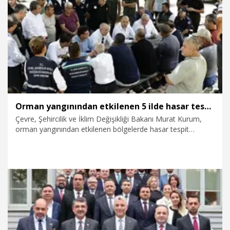
6.08.2026
Gündem
Orman yangınından etkilenen 5 ilde hasar tespit çalışmaları tamamlandı
Çevre, Şehircilik ve İklim Değişikliği Bakanı Murat Kurum,
orman yangınından etkilenen bölgelerde hasar tespit
çalışmalarının tamamlandığını açıkladı. Kurum, "Muğla,
Antalya, Aydın, Balıkesir ve Mersin'de 92 bağımsız bölüm
ağır hasarlı veya yıkık olarak tespit edildi. Bugüne kadar
olduğu gibi yine milletimizin yanında olacak ve yaraları hızlı
bir şekilde saracağız" dedi.
6.08.2026
Gündem