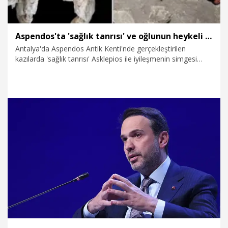
Aspendos'ta 'sağlık tanrısı' ve oğlunun heykeli bulundu
Antalya'da Aspendos Antik Kenti'nde gerçekleştirilen
kazılarda 'sağlık tanrısı' Asklepios ile iyileşmenin simgesi
oğlu Telesphoros’u birlikte betimleyen 2,20 metre boyunda
mermer heykel grubu bulundu. Kültür ve Turizm Bakanı
Mehmet Nuri Ersoy'un sanal medya hesabından duyurduğu
keşif, Roma Dönemi Aspendos'unda sağlık ve şifa kültlerinin
kent yaşamındaki yerine ilişkin önemli veriler ortaya koydu.
6.08.2026
Foto Galeri