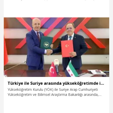
bir araya geldi.
6.08.2026
Politika
Türkiye ile Suriye arasında yükseköğretimde iş birliği anlaşması
Yükseköğretim Kurulu (YÖK) ile Suriye Arap Cumhuriyeti
Yükseköğretim ve Bilimsel Araştırma Bakanlığı arasında,
Suriye'nin başkenti Şam'da kurulacak Suriye-Türkiye
Üniversitesi'ne ilişkin mutabakat zaptı ile yükseköğretim ve
bilimsel araştırma alanlarını kapsayan iş birliği anlaşması