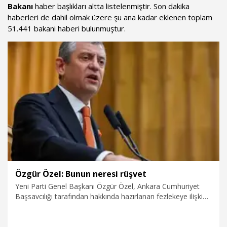
Bakanı
haber başlıkları altta listelenmiştir. Son dakika
haberleri de dahil olmak üzere şu ana kadar eklenen toplam
51.441 bakani haberi bulunmuştur.
Özgür Özel: Bunun neresi rüşvet
Yeni Parti Genel Başkanı Özgür Özel, Ankara Cumhuriyet
Başsavcılığı tarafından hakkında hazırlanan fezlekeye ilişkin,
"Kurultaya giderken masraflara ortak olmak için ‘Para
verdim’ diyor adam. Vermedi de lanet olsun. Varsayınız ki
vermiştir. Birbirimize verdik biz, para birleştirdik. Araç