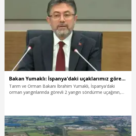
yönelik taleplerin gündeme gelmesi bekleniyor.
6.08.2026
Politika
Bakan Yumaklı: İspanya'daki uçaklarımız görevini tamamlayıp ülkemize döndü
Tarım ve Orman Bakanı İbrahim Yumaklı, İspanya'daki
orman yangınlarında görevli 2 yangın söndürme uçağının,
çalışmalarını başarıyla tamamlayarak Türkiye'ye döndüğünü
duyurdu.