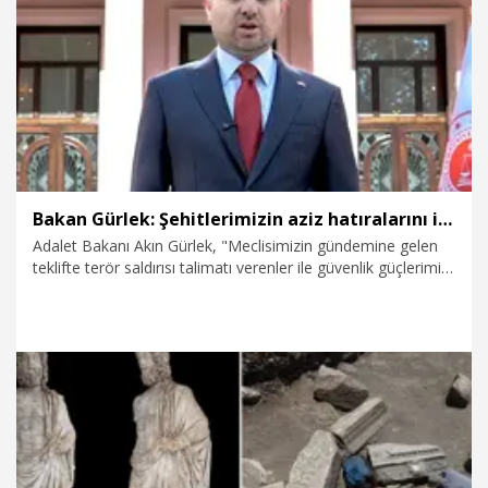
6.08.2026
Politika
Bakan Gürlek: Şehitlerimizin aziz hatıralarını incitecek hiçbir tasarrufa izin verilmeyecek
Adalet Bakanı Akın Gürlek, "Meclisimizin gündemine gelen
teklifte terör saldırısı talimatı verenler ile güvenlik güçlerimizi
şehit edenlere ilişkin bir düzenleme yer almamaktadır. Bütün
işlemler anayasa ve hukuk devleti ilkeleri çerçevesinde
milletimizin hassasiyetleri gözetilerek yürütülecektir. Şehit
ailelerimizin ve kahraman gazilerimizin hassasiyetleri sürecin
temel ölçüsü olacaktır. Onların onurunu ve aziz hatıralarını
incitecek hiçbir tasarrufa izin verilmeyecektir" dedi.
6.08.2026
Politika