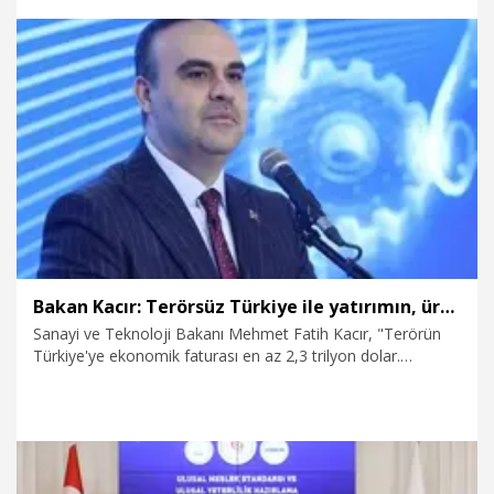
kiraladık falan. Farz edin ki vermiştir. Bunun neresi rüşvet?"
dedi.
6.08.2026
Politika
Bakan Kacır: Terörsüz Türkiye ile yatırımın, üretimin ve kalkınmanın önü açılacak
Sanayi ve Teknoloji Bakanı Mehmet Fatih Kacır, "Terörün
Türkiye'ye ekonomik faturası en az 2,3 trilyon dolar.
Terörsüz Türkiye ile yatırımın, üretimin ve kalkınmanın önü
çok daha güçlü açılacak" dedi.