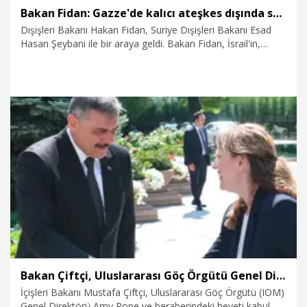
Bakan Fidan: Gazze'de kalıcı ateşkes dışında seçenek yoktur
Dışişleri Bakanı Hakan Fidan, Suriye Dışişleri Bakanı Esad
Hasan Şeybani ile bir araya geldi. Bakan Fidan, İsrail'in,
Filistinlileri Gazze'den koparma hedefinin değişmediğini
söyleyerek, "Ancak Netanyahu bu politikasında başarılı
olamayacak; Gazzeliler Gazze'de yaşamaya, geleceklerini
inşa etmeye devam edecekler. Nitekim işgalci İsrail'in
karşısında, ana yurtlarına sahip çıkan cesur Filistinliler ve
gerçekleri giderek daha iyi anlayan uluslararası toplum
bulunmakta. Gelinen noktada Gazze'de ateşkesin kalıcı hale
6.08.2026
Politika
getirilmesi, barış planının 2’nci aşamasına geçilmesi ve
yeniden imar sürecinin başlatılması dışında bir seçenek
yoktur" dedi.
Bakan Çiftçi, Uluslararası Göç Örgütü Genel Direktörü Pope'i kabul etti
İçişleri Bakanı Mustafa Çiftçi, Uluslararası Göç Örgütü (IOM)
Genel Direktörü Amy Pope ve beraberindeki heyeti kabul