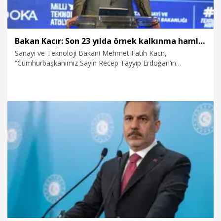
Bakan Kacır: Son 23 yılda örnek kalkınma hamlesine imza attık
Sanayi ve Teknoloji Bakanı Mehmet Fatih Kacır,
“Cumhurbaşkanımız Sayın Recep Tayyip Erdoğan’ın
liderliğinde, son 23 yılda örnek kalkınma hamlesine imza
attık. Ülkemizin gücüne güç katan, Türkiye’yi her alanda
dünyada hak ettiği noktaya yaklaştıran yatırımları ve
projeleri hayata geçirdik” diyerek, 23 yılda imalat sanayi
katma değerinin 250 milyar doların üzerine, ihracatın da 278
milyar dolara çıkarıldığını söyledi.
6.08.2026
Politika