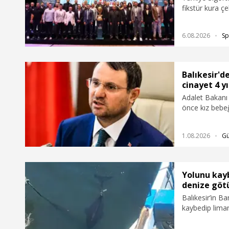
fikstür kura çe
6.08.2026
Sp
Balıkesir'd
cinayet 4 yı
Adalet Bakanı 
önce kız bebeğ
önce işlenen E
duyurdu.
1.08.2026
G
Yolunu kay
denize götü
Balıkesir’in B
kaybedip lima
alıp açık deni
etkilenmemesi 