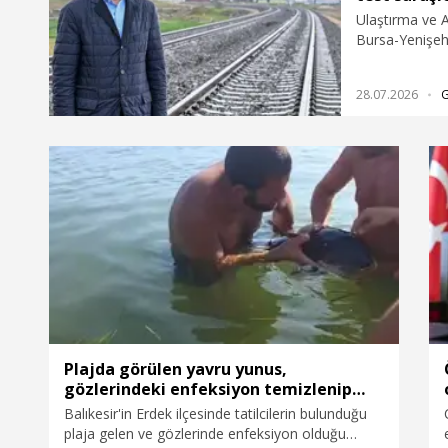
Ulaştırma ve A
Bursa-Yenişeh
Osmaneli-Burs
ve yakında test
28.07.2026
Plajda görülen yavru yunus,
gözlerindeki enfeksiyon temizlenip
denize bırakıldı
Balıkesir'in Erdek ilçesinde tatilcilerin bulunduğu
plaja gelen ve gözlerinde enfeksiyon olduğu