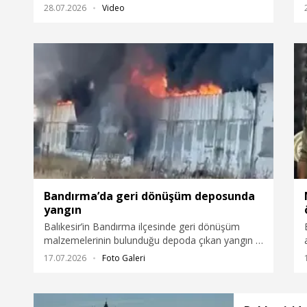
tespit edilen yavru yunus, tedavisinin ardından
28.07.2026
Video
yeniden denize bırakıldı.
Bandırma’da geri dönüşüm deposunda
yangın
Balıkesir’in Bandırma ilçesinde geri dönüşüm
malzemelerinin bulunduğu depoda çıkan yangın 2
saatte kontrol altına alınırken, söndürme
17.07.2026
Foto Galeri
çalışmaları sürüyor.