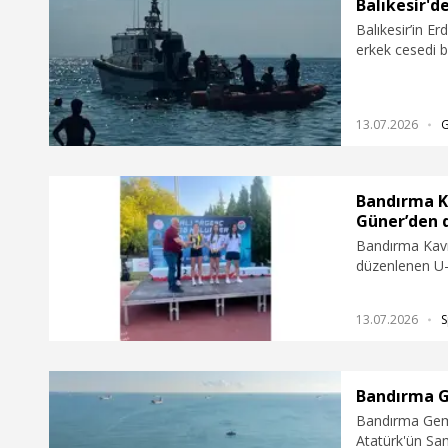
Balıkesir'd
Balıkesir’in Er
erkek cesedi b
belirlendi.
13.07.2026
Bandırma K
Güner’den 
Bandırma Kavr
düzenlenen U-
yüksek atlama
elde ettiği 1.
13.07.2026
S
dünya sıralamas
Bandırma G
Bandırma Gemi
Atatürk'ün Sam