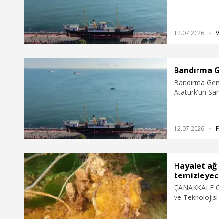
getirildi.
12.07.2026
V
Bandırma G
Bandırma Gemi
Atatürk'ün Sam
getirildi.
12.07.2026
F
Hayalet ağ a
temizleyec
ÇANAKKALE Ons
ve Teknolojisi
ekibi, geçen yı
temizlediklerin