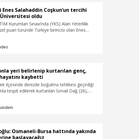
si Enes Salahaddin Coşkun’un tercihi
Üniversitesi oldu
 Kurumları Sınavı’nda (YKS) Alan Yeterlilik
zel puan türünde Türkiye birincisi olan Enes
kun’un tercihi, Bahçeşehir Üniversitesi (BAU)
tesi Çizgi Film ve Animasyon Bölümü oldu.
ideo
nla yeri belirlenip kurtarılan genç,
hayatını kaybetti
rdek ilçesinde denizde boğulma tehlikesi geçirdiği
nla tespit edilerek kurtarılan İsmail Dağ (26),
 hastanede yaşamını yitirdi.
Gündem
oğlu: Osmaneli-Bursa hattında yakında
erine başlayacağız