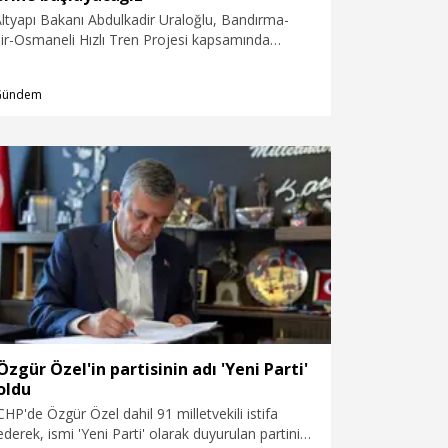
ltyapı Bakanı Abdulkadir Uraloğlu, Bandırma-
ir-Osmaneli Hızlı Tren Projesi kapsamında
a kesiminde çalışmaların son aşamaya geldiğini
 sürüşlerine başlayacaklarını açıkladı.
Gündem
Özgür Özel'in partisinin adı 'Yeni Parti'
oldu
CHP'de Özgür Özel dahil 91 milletvekili istifa
ederek, ismi 'Yeni Parti' olarak duyurulan partinin