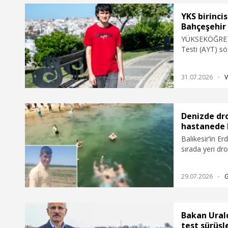
YKS birinci
Bahçeşehir 
YÜKSEKÖĞRETİM
Testi (AYT) sö
Salahaddin Coş
İletişim Fakül
31.07.2026
V
Denizde dro
hastanede 
Balıkesir’in E
sırada yeri dro
tedavi gördüğü
29.07.2026
Bakan Ural
test sürüşl