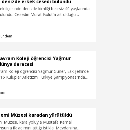
ağırlaştırılmış müebbet hapisle cezalandırılmasını
e denizde erkek cesedi bulundu
istedi.
dek ilçesinde denizde kimliği belirsiz 40 yaşlarında
ulundu. Cesedin Murat Bulut'a ait olduğu
Gündem
avram Koleji öğrencisi Yağmur
dünya derecesi
am Koleji öğrencisi Yağmur Güner, Eskişehir’de
16 Kulüpler Atletizm Türkiye Şampiyonası’nda
 kategorisinde Türkiye Şampiyonu oldu. Güner’in
78 metrelik derecesiyle kendi yaş kategorisinde
por
ında ilk sıraya yerleştiği kaydedildi.
emi Müzesi karadan yürütüldü
 Müzesi, kara yoluyla Mustafa Kemal
sun'a ilk adımını attığı İstiklal Meydanı'na