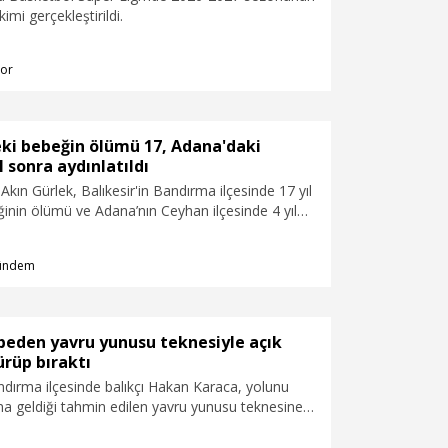
kimi gerçekleştirildi.
or
eki bebeğin ölümü 17, Adana'daki
l sonra aydınlatıldı
Akın Gürlek, Balıkesir'in Bandırma ilçesinde 17 yıl
inin ölümü ve Adana’nın Ceyhan ilçesinde 4 yıl
yyüp Özbadem cinayeti olaylarının aydınlatıldığını
ündem
beden yavru yunusu teknesiyle açık
rüp bıraktı
andırma ilçesinde balıkçı Hakan Karaca, yolunu
na geldiği tahmin edilen yavru yunusu teknesine
ze götürerek suya bıraktı. Karaca, güneşten
için teknede yavrunun üzerine sürekli su döktü.