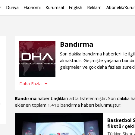
r
Dünya
Ekonomi
Kurumsal
English
Reklam
Abonelik/Kurum
Bandırma
Son dakika bandırma haberleri ile il
almaktadır. Geçmişte yaşanan bandır
gelişmeler ve çok daha fazlası sürek
u
Daha Fazla
Bandırma
haber başlıkları altta listelenmiştir. Son dakika 
n
eklenen toplam 1.410 bandirma haberi bulunmuştur.
Basketbol 
fikstür çek
Türkiye Sigor