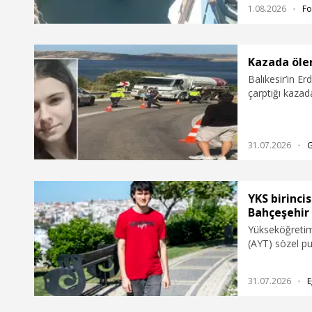
1.08.2026
Fo
Kazada ölen
Balıkesir’in Er
çarptığı kazad
Bandırma Onye
Sanatları Bölü
gelirken kullan
31.07.2026
YKS birinci
Bahçeşehir 
Yükseköğretim 
(AYT) sözel pu
Coşkun’un terc
Fakültesi Çiz
31.07.2026
E