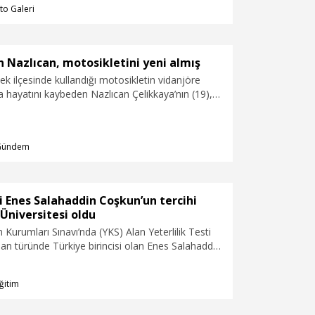
to Galeri
 Nazlıcan, motosikletini yeni almış
dek ilçesinde kullandığı motosikletin vidanjöre
a hayatını kaybeden Nazlıcan Çelikkaya’nın (19),
di Eylül Üniversitesi Gastronomi ve Mutfak
mü öğrencisi olduğu ve staj yaptığı otele gidip,
mak üzere motosikletini yeni aldığı belirtildi.
Gündem
si Enes Salahaddin Coşkun’un tercihi
Üniversitesi oldu
Kurumları Sınavı’nda (YKS) Alan Yeterlilik Testi
an türünde Türkiye birincisi olan Enes Salahaddin
ihi, Bahçeşehir Üniversitesi (BAU) İletişim
gi Film ve Animasyon Bölümü oldu.
ğitim