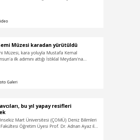
ideo
emi Müzesi karadan yürütüldü
 Müzesi, kara yoluyla Mustafa Kemal
sun'a ilk adımını attığı İstiklal Meydanı'na
oto Galeri
vcıları, bu yıl yapay resifleri
ek
ekiz Mart Üniversitesi (ÇOMÜ) Deniz Bilimleri
 Fakültesi Öğretim Üyesi Prof. Dr. Adnan Ayaz ile
l 100 bin metrekarelik alanı tarayıp 'hayalet ağları'
i belirtip, "Bu yılki planımız Küçükkuyu bölgesine