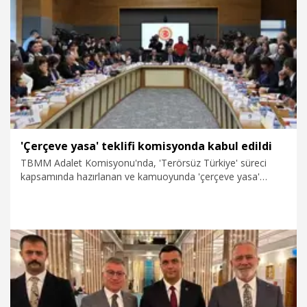
8.08.2026
Gündem
'Çerçeve yasa' teklifi komisyonda kabul edildi
TBMM Adalet Komisyonu'nda, 'Terörsüz Türkiye' süreci
kapsamında hazırlanan ve kamuoyunda 'çerçeve yasa'
olarak bilinen, 'Milli Dayanışma ve Toplumsal
Bütünleşmenin Güçlendirilmesine Dair Kanun Teklifi' kabul
edildi. Teklifin pazartesi günü genel kurulda görüşülmesi
bekleniyor.
8.08.2026
Politika