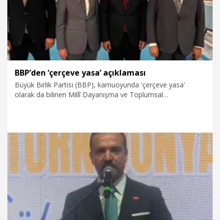
BBP’den ‘çerçeve yasa’ açıklaması
Büyük Birlik Partisi (BBP), kamuoyunda 'çerçeve yasa'
olarak da bilinen Millî Dayanışma ve Toplumsal
Bütünleşmenin Güçlendirilmesine Dair Kanun Teklifi’ne ilişkin
hazırlanan değerlendirme metninin, Genel Başkan
Yardımcısı Samet Bağcı aracılığı ile TBMM Adalet
Komisyonu'na sunulduğunu bildirdi.
7.08.2026
Politika