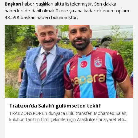
Başkan
haber başlıkları altta listelenmiştir. Son dakika
haberleri de dahil olmak üzere şu ana kadar eklenen toplam
43.598 baskan haberi bulunmuştur.
Trabzon’da Salah’ı gülümseten teklif
TRABZONSPOR’un dünyaca ünlü transferi Mohamed Salah,
kulübün tanıtım filmi çekimleri için Araklı ilçesini ziyaret etti.
Araklı Belediye Başkanı Hüseyin Avni Coşkun Çebi, sohbet
sırasında Salah’a, “Küresel ısınma dünyayı tehdit ediyor. Yaz
aylarında Mısır’da yaşamak zorlaşacak. İlçemiz o yıllarda