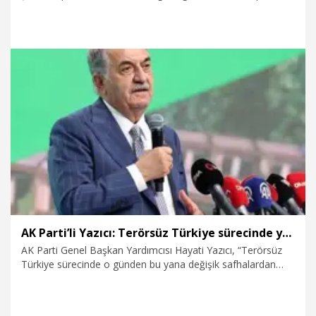
bin konutu teslim ettiklerini belirterek, "Bu işler ahbap çavuş
ilişkisiyle yürümez. Bunun böyle olmadığını da zaten gördük"
dedi.
7.08.2026
Politika
AK Parti’li Yazıcı: Terörsüz Türkiye sürecinde yeni bir safhaya girdik
AK Parti Genel Başkan Yardımcısı Hayati Yazıcı, “Terörsüz
Türkiye sürecinde o günden bu yana değişik safhalardan
geçerek dün itibarıyla yeni bir safhaya girilmiştir'' dedi.