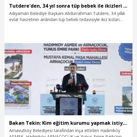
Tutdere'den, 34 yıl sonra tüp bebek ile ikizleri olan aileye ziyaret
Adıyaman Belediye Başkanı Abdurrahman Tutdere, 34 yıllık
evlat hasretinin ardından tüp bebek tedavisiyle ikiz kızları
Tekbir Gül (6)ve Havva Gül’ü (6) kucaklarına alan Zeynep
(59) ve Abuzer Doğan (65) çiftini evlerinde ziyaret etti.
7.08.2026
Gündem
Bakan Tekin: Kim eğitim kurumu yapmak istiyorsa anayasal olarak bizimle birlikte çalışmak zorundadır
Arnavutköy Belediyesi tarafından inşa ettirilen Hadımköy
ASMEK, Hadımköy ARNAÇOCUK ve Yunus Emre Parkı'nın