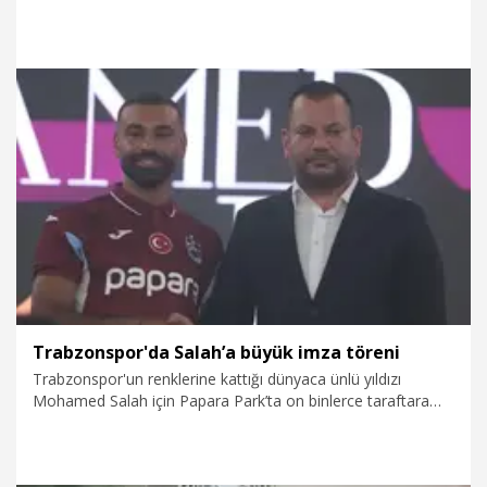
Veli Ağbaba'nın dokunulmazlıklarının kaldırılması için
hazırlanan fezlekelerin Adalet Bakanlığına gönderilmesinin
kamuoyuna yansıması ile ilgili siyasi parti grup
başkanvekilleri değerlendirmelerde bulundu.
7.08.2026
Politika
Trabzonspor'da Salah’a büyük imza töreni
Trabzonspor'un renklerine kattığı dünyaca ünlü yıldızı
Mohamed Salah için Papara Park’ta on binlerce taraftara
açık imza töreni düzenlendi. Coşkulu buluşmada bordo-
mavili taraftarlara 3’lü çektiren Salah, “Keşke Türkçe
konuşabilseydim. Herkese çok teşekkür ediyorum. Burada