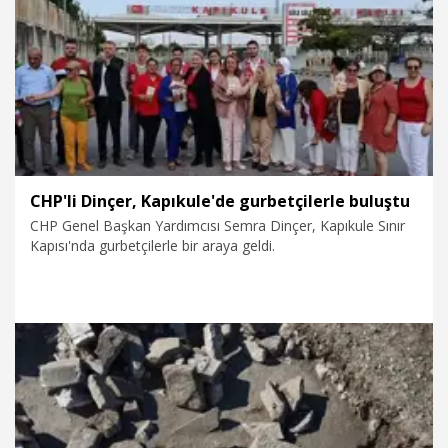
7.08.2026
Spor
CHP'li Dinçer, Kapıkule'de gurbetçilerle buluştu
CHP Genel Başkan Yardımcısı Semra Dinçer, Kapıkule Sınır
Kapısı'nda gurbetçilerle bir araya geldi.
7.08.2026
Politika