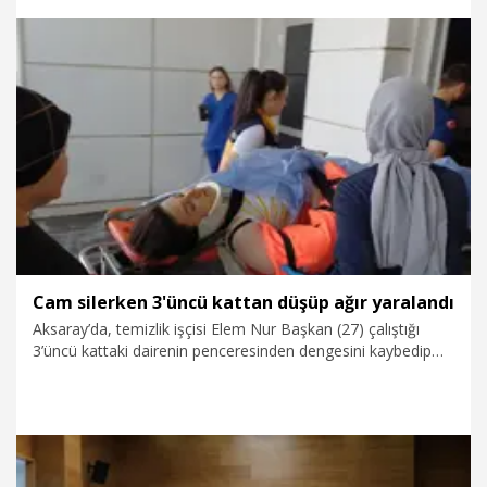
yaşanabilir olacak ve küresel ısınmadan en az etkilenecek
yer olacak. Dolayısıyla size burada güzel bir arazi verelim”
teklifinde bulundu. Salah’ın teklife gülümsediği anlar, sanal
medyada ilgi gördü.
8.08.2026
Video
Cam silerken 3'üncü kattan düşüp ağır yaralandı
Aksaray’da, temizlik işçisi Elem Nur Başkan (27) çalıştığı
3’üncü kattaki dairenin penceresinden dengesini kaybedip
beton zemine düşerek ağır yaralandı.