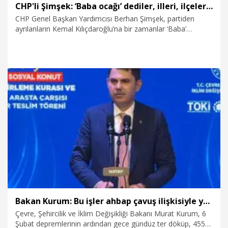
CHP'li Şimşek: ‘Baba ocağı’ dediler, illeri, ilçeleri paramparça edip gittiler
CHP Genel Başkan Yardımcısı Berhan Şimşek, partiden
ayrılanların Kemal Kılıçdaroğlu’na bir zamanlar ‘Baba’
dediğini belirterek, "Baba dediler, hançerlediler. ‘Baba ocağı’
dediler illeri, ilçeleri paramparça edip gittiler” dedi.
7.08.2026
Politika
Bakan Kurum: Bu işler ahbap çavuş ilişkisiyle yürümez
Çevre, Şehircilik ve İklim Değişikliği Bakanı Murat Kurum, 6
Şubat depremlerinin ardından gece gündüz ter döküp, 455