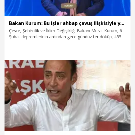
Bakan Kurum: Bu işler ahbap çavuş ilişkisiyle yürümez
Çevre, Şehircilik ve İklim Değişikliği Bakanı Murat Kurum, 6
Şubat depremlerinin ardından gece gündüz ter döküp, 455
bin konutu teslim ettiklerini belirterek, "Bu işler ahbap çavuş
ilişkisiyle yürümez. Bunun böyle olmadığını da zaten gördük"
dedi.
7.08.2026
Video