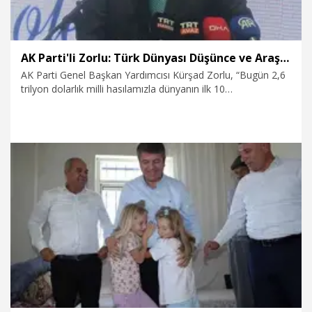
AK Parti'li Zorlu: Türk Dünyası Düşünce ve Araştırma Merkezi’ni Keçiören’de kurma kararı aldık
AK Parti Genel Başkan Yardımcısı Kürşad Zorlu, “Bugün 2,6
trilyon dolarlık milli hasılamızla dünyanın ilk 10
ekonomisinden birisi olma yolunda hızla ilerliyoruz. Bu
başarı bizim insanımızın milli bilincimizin ve bizim
birlikteliğimizin bir eseri olmuştur. Bu vesileyle 'Türk Dünyası
Düşünce ve Araştırma Merkezi’ni Keçiören’de kurma kararı
aldık, hayırlı uğurlu olmasını diliyorum" dedi.
7.08.2026
Politika