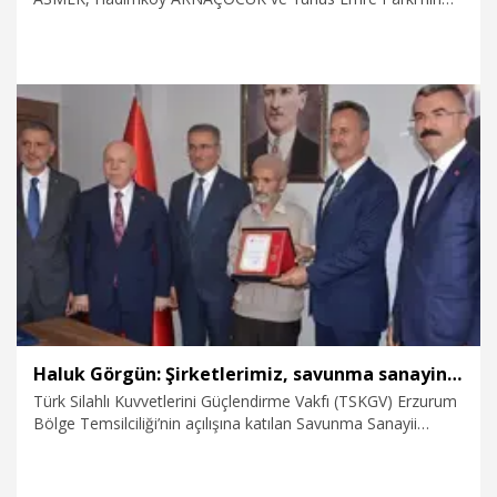
açılış töreninde konuşan Milli Eğitim Bakanı Yusuf Tekin,
"Anayasa var. Anayasa'nın sonunda devrim kanunları var.
Onun içerisinde Tevhid-i Tedrisat Kanunu'na atıf yapılıyor.
Dolayısıyla kim olursa olsun bir anaokulu, bir okul ya da bir
eğitim kurumu yapmak istiyorsa anayasal olarak bizimle
birlikte çalışmak zorundadır" dedi.
7.08.2026
Eğitim
Haluk Görgün: Şirketlerimiz, savunma sanayinde 185 ülkeye 10 milyar dolar ihracatla 2025'i tamamladı
Türk Silahlı Kuvvetlerini Güçlendirme Vakfı (TSKGV) Erzurum
Bölge Temsilciliği’nin açılışına katılan Savunma Sanayii
Başkanı Haluk Görgün, yüzde 20'lerde olan yerlilik payının
yüzde 83'lere ulaştığını belirterek, "Geçtiğimiz yıl 185 ülke ve
10 milyar dolar üzeri bir ihracatla savunma sanayinde