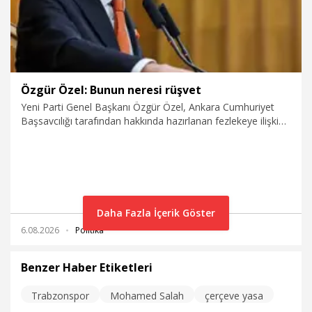
Özgür Özel: Bunun neresi rüşvet
Yeni Parti Genel Başkanı Özgür Özel, Ankara Cumhuriyet
Başsavcılığı tarafından hakkında hazırlanan fezlekeye ilişkin,
"Kurultaya giderken masraflara ortak olmak için ‘Para
verdim’ diyor adam. Vermedi de lanet olsun. Varsayınız ki
vermiştir. Birbirimize verdik biz, para birleştirdik. Araç
kiraladık falan. Farz edin ki vermiştir. Bunun neresi rüşvet?"
dedi.
Daha Fazla İçerik Göster
6.08.2026
Politika
Benzer Haber Etiketleri
Trabzonspor
Mohamed Salah
çerçeve yasa