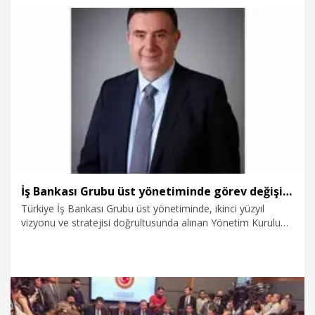
faaliyet gösteren şirketlerimiz 2025 yılını tamamladılar.
Birkaç gün önce ilk 6 aylık rakamları kamuoyuyla paylaştık.
Geçen seneye göre yıllıklandırmada yüzde 40'lara varan
ihracatta büyüme rakamlarını paylaşmış olduk" dedi.
7.08.2026
Politika
İş Bankası Grubu üst yönetiminde görev değişimi
Türkiye İş Bankası Grubu üst yönetiminde, ikinci yüzyıl
vizyonu ve stratejisi doğrultusunda alınan Yönetim Kurulu
kararı uyarınca; grubun bankacılık, finans ve sanayi
alanlarındaki rekabet gücünün ve verimliliğinin artırılması ile
yapay zeka çağının fırsatlarının en iyi şekilde
değerlendirilmesi amacıyla görev değişikliklerine gidildi.
Hakan Aran, dünyada Türkiye'yi global bir şirket olarak
temsil eden Şişecam’ın Yönetim Kurulu Başkanı oldu. Genel