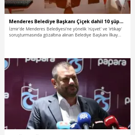
Menderes Belediye Başkanı Çiçek dahil 10 şüpheli tutuklandı
İzmir'de Menderes Belediyesi'ne yönelik 'rüşvet' ve 'irtikap'
soruşturmasında gözaltına alınan Belediye Başkanı İlkay
Çiçek'in de aralarında bulunduğu 16 şüpheli, adliyeye sevk
edildi.
7.08.2026
Gündem