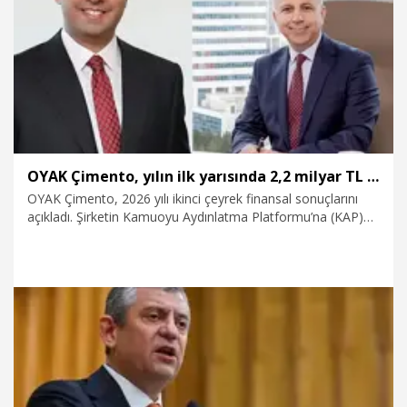
7.08.2026
Gündem
OYAK Çimento, yılın ilk yarısında 2,2 milyar TL kar elde etti
OYAK Çimento, 2026 yılı ikinci çeyrek finansal sonuçlarını
açıkladı. Şirketin Kamuoyu Aydınlatma Platformu’na (KAP)
yaptığı açıklamaya göre 2026 yılının ikinci çeyreğinde
FAVÖK’ünü yıllık bazda yüzde 4, bir önceki çeyreğe göre ise
yüzde 40 artırarak 3,9 milyar TL seviyesine yükseltti.Yılın ilk
yarısında elde ettiği net kar 2,2 milyar TL oldu.
6.08.2026
Ekonomi