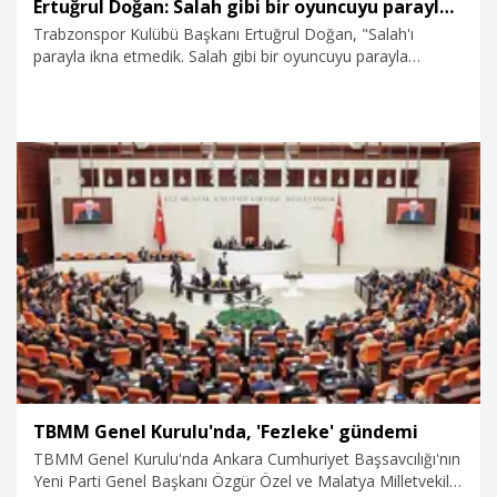
Ertuğrul Doğan: Salah gibi bir oyuncuyu parayla ikna edip Trabzon'a getiremezsiniz
Trabzonspor Kulübü Başkanı Ertuğrul Doğan, "Salah'ı
parayla ikna etmedik. Salah gibi bir oyuncuyu parayla
Trabzon'a getiremezsiniz. Dün akşam yönetici
arkadaşlarımızla beraberdik. Bize bir kontrat gösterdi.
Herhalde bizim verdiğimiz ücretin dört katı bir kontrattı.
Niyeti bu heyecanı ve sevgiyi yaşamaktı" dedi.
6.08.2026
Spor
TBMM Genel Kurulu'nda, 'Fezleke' gündemi
TBMM Genel Kurulu'nda Ankara Cumhuriyet Başsavcılığı'nın
Yeni Parti Genel Başkanı Özgür Özel ve Malatya Milletvekili