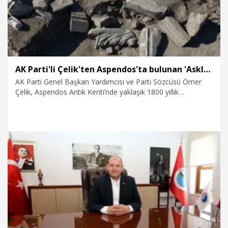
AK Parti'li Çelik'ten Aspendos'ta bulunan 'Asklepios' heykeline ilişkin paylaşım
AK Parti Genel Başkan Yardımcısı ve Parti Sözcüsü Ömer
Çelik, Aspendos Antik Kenti’nde yaklaşık 1800 yıllık
'Asklepios' heykeli bulunmasına ilişkin sanal medya
hesabından paylaşım yaptı.
7.08.2026
Kültür&Sanat