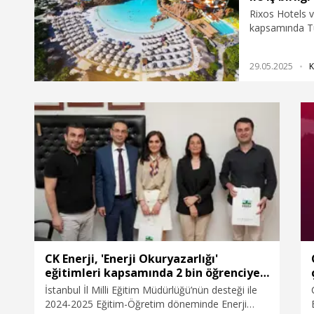
Rixos Hotels v
kapsamında Tür
hesaplamak için
‘Karbon Ayak 
29.05.2025
K
çıkan karbon s
aktivitelerinin
Ölçme ve Rapo
CK Enerji, 'Enerji Okuryazarlığı'
eğitimleri kapsamında 2 bin öğrenciye
ulaştı
İstanbul İl Milli Eğitim Müdürlüğü’nün desteği ile
2024-2025 Eğitim-Öğretim döneminde Enerji