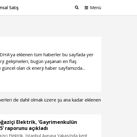
sal Satış
Menü
Ara
gili DHA'ya eklenen tüm haberler bu sayfada yer
ji gelişmeleri, bugün yaşanan en flaş
i güncel olan ck enerji haber sayfamızda...
haberleri de dahil olmak üzere şu ana kadar eklenen
oğaziçi Elektrik, ‘Gayrimenkulün
25’ raporunu açıkladı
ziçi Elektrik, İstanbul Avrupa Yakası’nda kent