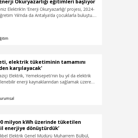
Enerji Okuryazarlığı eğitimleri başlıyor
iz Elektrik’in ‘Enerji Okuryazarlığı’ projesi, 2024-
retim Yılı’nda da Antalya’da çocuklarla buluştu. 5
20 okulda Enerji Okuryazarlığı eğitimlerinin
CK Enerji Akdeniz Elektrik ile Antalya İl Milli
ğü arasında protokole imza atıldı.
ğitim
ti, elektrik tüketiminin tamamını
iden karşılayacak'
ziçi Elektrik, Yemeksepeti'nin bu yıl da elektrik
ilenebilir enerji kaynaklarından sağlamak üzere
ığıyla Uluslararası Yenilenebilir Enerji Sertifikası (I-
uyurdu. Bu iş birliği ile Yemeksepeti'nin 3 yıldır üst
urumsal
üketimini yeşil enerjiden karşıladığı aktarıldı.
00 milyon kWh üzerinde tüketilen
şil enerjiye dönüştürdük’
lıbel Elektrik Genel Müdürü Muharrem Bülbül,