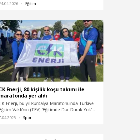
Sivas’ta çalışanlarının çocukları ile kutladı.
24.04.2026
Eğitim
Çocuklar, 18 Nisan Cuma günü, üç ilde şirket
genel müdürlüklerinde çeşitli atölyeler, oyunlar ve
sürpriz etkinliklerle ağırlanırken ‘Enerji
Okuryazarlığı’ konusunda da bilgilendirildiler.
CK Enerji, 80 kişilik koşu takımı ile
maratonda yer aldı
CK Enerji, bu yıl Runtalya Maratonu’nda Türkiye
Eğitim Vakfı’nın (TEV) ‘Eğitimde Dur Durak Yok’
Projesi’ne destek verdiğini duyurdu. Şirket
7.04.2025
Spor
çalışanlarından oluşan gönüller takımı maratonda
öğrencilerin eğitim masraflarını karşılamak
amacıyla bağış kampanyası yürüttü.