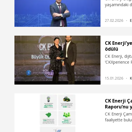
yaşamındaki d
Raporu’nu açık
2020-2025 yıll
27.02.2026
E
903 bin yeni ko
CK Enerji’y
ödülü
CK Enerji, dij
‘CKXperience 
‘Büyük Düşünce
müşteri odaklı
15.01.2026
K
tescillediğini be
CK Enerji Ç
Raporu’nu y
CK Enerji Çaml
faaliyette bul
elektrik tüketi
Raporu’nu açık