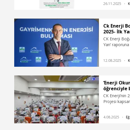
26.11.2025
K
Muharrem Bülbü
sektörüne deği
belirlenmesine,
sürdürülebilir
Ck Enerji B
niteliği taşıya
2025- İlk Ya
CK Enerji Boğaz
Yarı’ raporuna
geçen yılın a
yaklaşırken he
12.08.2025
K
Enerji Boğaziç
rapor, İstanbu
kamu ve özel s
hareketi, kent
‘Enerji Okur
elektrik tüket
öğrenciyle 
yatırımına kad
CK Enerji’nin 
Böylece gelec
Projesi kapsam
mümkün oluyor
Tokat ve Yozgat
protokoller ç
4.08.2025
Eğ
çocuğa ulaşıldı