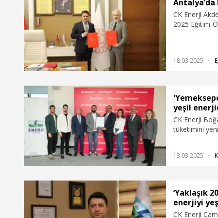
tüketimini yenilenebilir enerji kaynaklardan
Antalya’da 
karşılayan tesisler, tüketiciler tarafından artık
CK Enerji Akden
daha çok tercih ediliyor” dedi.
2025 Eğitim-Öğ
ilçede toplam 
başlaması için 
Eğitim Müdürlü
18.03.2025
E
'Yemeksepe
yeşil enerj
CK Enerji Boğa
tüketimini yen
kendileri aracıl
REC) aldığını d
13.03.2025
K
üste elektrik t
‘Yaklaşık 2
enerjiyi ye
CK Enerji Çam