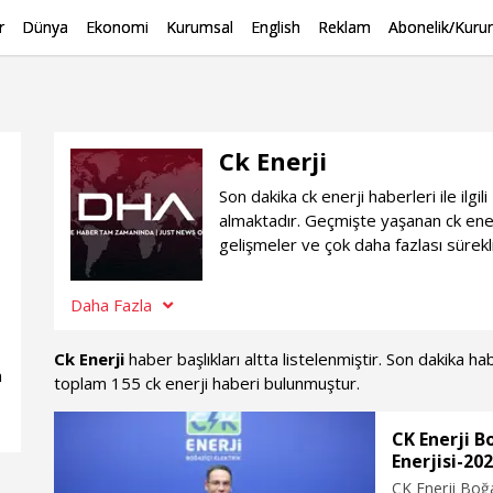
r
Dünya
Ekonomi
Kurumsal
English
Reklam
Abonelik/Kurum
Ck Enerji
Son dakika ck enerji haberleri ile il
almaktadır. Geçmişte yaşanan ck ener
gelişmeler ve çok daha fazlası sürekl
Daha Fazla
Ck Enerji
haber başlıkları altta listelenmiştir. Son dakika 
n
toplam 155 ck enerji haberi bulunmuştur.
CK Enerji B
Enerjisi-20
CK Enerji Boğa