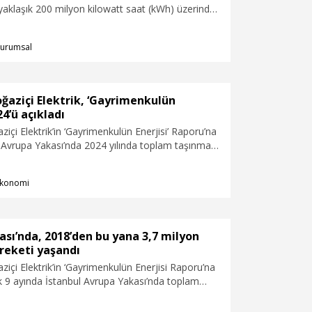
 yaklaşık 200 milyon kilowatt saat (kWh) üzerinde
iyi yeşil enerjiye dönüştürdük. Özellikle Aralık
 yeşil enerjiye olan talebin artacağını
urumsal
dedi.
oğaziçi Elektrik, ‘Gayrimenkulün
24’ü açıkladı
ziçi Elektrik’in ‘Gayrimenkulün Enerjisi’ Raporu’na
l Avrupa Yakası’nda 2024 yılında toplam taşınma
in üzerinde gerçekleşti. Taşınmaların yüzde 71’i
imenkulde yaşanırken yeni konuta geçişlerde 2023
konomi
zde 10’luk bir azalma oldu. Türkiye’nin en kalabalık
a sahip olan Esenyurt, 61 bini aşan taşınma
24’te de ilk sırada yer aldı.
sı’nda, 2018’den bu yana 3,7 milyon
reketi yaşandı
ziçi Elektrik’in ‘Gayrimenkulün Enerjisi Raporu’na
ilk 9 ayında İstanbul Avrupa Yakası’nda toplam
etlerinde geçen yılın aynı dönemine göre düşüş
 konuta taşınmalar yüzde 14 gerilerken asıl