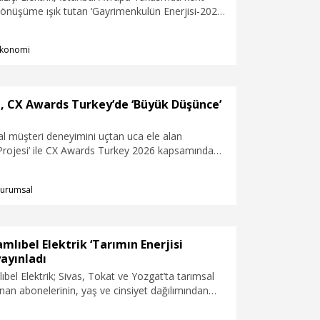
önüşüme ışık tutan ‘Gayrimenkulün Enerjisi-2025’
ladı. Rapora göre İstanbul Avrupa Yakası’nda
arı arasında 3 milyon abone taşınırken, 6 yıl içinde
konomi
nutun kapısı ilk kez açıldı.
e, CX Awards Turkey’de ‘Büyük Düşünce’
ital müşteri deneyimini uçtan uca ele alan
Projesi’ ile CX Awards Turkey 2026 kapsamında
 Ödülü’ne layık görüldü. CK Enerji, bu ödülle
 yaklaşımını ve dijital dönüşüm vizyonunu
urumsal
lirtti.
amlıbel Elektrik ‘Tarımın Enerjisi
ayınladı
ıbel Elektrik; Sivas, Tokat ve Yozgat’ta tarımsal
unan abonelerinin, yaş ve cinsiyet dağılımından
mine kadar pek çok veriyi içeren ‘Tarımın Enerjisi
ladı. CK Enerji Çamlıbel Elektrik Genel Müdürü