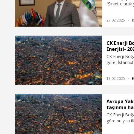
“Şirket olarak
tüketilen enerj
2025’ten sonra
27.02.2025
K
öngörüyoruz” 
CK Enerji B
Enerjisi- 20
CK Enerji Boğa
göre, İstanbu
sayısı 460 bin
ikinci el gayr
13.02.2025
E
yılına göre yü
ilçesi ünvanın
hareketi ile 20
Avrupa Yaka
taşınma ha
CK Enerji Boğa
göre bu yılın 
taşınma harek
gözlendi. Yeni