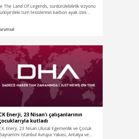
e The Land Of Legends, sürdürülebilirlik vizyonu
kiye’deki tüm tesislerinin karbon ayak izini
 CK Enerji ile iş birliğine gitti. CK Enerji’nin
İzi Hesaplama ve Raporlama’ hizmeti ile ortaya
urumsal
alımının yönetimini yapacak olan şirketler, su
 sürdürülebilirlik yönetimi için de ‘Su Ayak İzi
rlama’ hizmeti alacak.�
CK Enerji, 23 Nisan'ı çalışanlarının
çocuklarıyla kutladı
CK Enerji, 23 Nisan Ulusal Egemenlik ve Çocuk
Bayramı’nı İstanbul Avrupa Yakası, Antalya ve