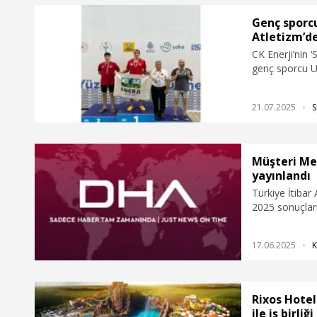
Genç sporcu
Atletizm’d
CK Enerji’nin 
genç sporcu U
yılı Özel Spor
Şampiyonası’n
21.07.2025
S
başarıya imza 
yolculuğunda a
2028 Paralimpi
Müşteri Me
yayınlandı
Türkiye İtibar
2025 sonuçları
raportörlüğü v
desteğiyle bu 
17.06.2025
K
Memnuniyeti E
sektördeki mar
Rixos Hotel
ile iş birliği