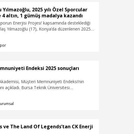
 Yılmazoğlu, 2025 yılı Özel Sporcular
e 4 altın, 1 gümüş madalya kazandı
‘Sporun Enerjisi Projesi’ kapsamında desteklediği
laş Yılmazoğlu (17), Konya’da düzenlenen 2025
cular Atletizm, Masa Tenisi ve Yüzme Türkiye
da 4 altın, 1 gümüş madalya kazanarak bir
por
attı. Henüz 7 yaşında başladığı yüzme
zmi ve kararlılığıyla dikkat çeken Yılmazoğlu,
k Oyunları’na hazırlanıyor.
mnuniyeti Endeksi 2025 sonuçları
 Akademisi, Müşteri Memnuniyeti Endeksi’nin
nı açıkladı. Bursa Teknik Üniversitesi
e İstanbul Kent Üniversitesi’nin akademik
yıl dördüncüsü gerçekleştirilen Müşteri
urumsal
ndeksi (MENDEKS) 2025 raporunda 38 farklı
kalar mercek altına alındı.
s ve The Land Of Legends’tan CK Enerji