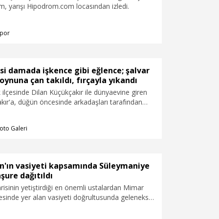
im, yarışı Hipodrom.com locasından izledi.
por
i damada işkence gibi eğlence; şalvar
boynuna çan takıldı, fırçayla yıkandı
k ilçesinde Dilan Küçükçakır ile dünyaevine giren
kır'a, düğün öncesinde arkadaşları tarafından
eneksel eğlencede önce şalvar giydirilip
kıldı, yüzüne makyaj yapılıp, alnına da ‘Dilan’
oto Galeri
ek gereği boş tüp verilerek yumurta pişirmesi
, daha sonra sokak ortasında leğene oturtularak
ü suyla yıkandı.
n'ın vasiyeti kapsamında Süleymaniye
şure dağıtıldı
sinin yetiştirdiği en önemli ustalardan Mimar
yesinde yer alan vasiyeti doğrultusunda geleneksel
re ikramı, Süleymaniye Camii’nde gerçekleştirildi.
si ve Gürsoy Vakfı iş birliğinde düzenlenen