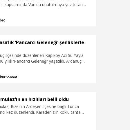
esi kapsamında Van'da unutulmaya yüz tutan
umacılık sanatı yeniden canlandırılıyor. Van
titüsü'nde görev yapan usta öğreticiler, Van,
deo
is yörelerine ait kilim ve halıları geleneksel
ezgahlarda ilmek ilmek dokurken, bu motifleri
 ürünlere de işleyerek gelecek kuşaklara aktarmayı
n Olgunlaşma Enstitüsü Müdür Yardımcısı Çiğdem
asırlık ‘Pancarcı Geleneği’ şenliklerle
in yalnızca geleneksel dokumacılığı yaşatmayı
şakların bu sanata yönelmesini de amaçladığını
nuç ilçesinde düzenlenen Kapıköy Acı Su Yayla
300 yıllık ‘Pancarcı Geleneği’ yaşatıldı. Ardanuç
nı Emrah Yılmaz, “Bir aileyi bir topluluğu ayakta
 güçlerden biri de kültürel zenginliğidir. Gelenek
ltür&Sanat
 sahip çıkmaktır" dedi.
mulaz'ın en hızlıları belli oldu
laz, Rize'nin Ardeşen ilçesine bağlı Tunca
ncı kez düzenlendi. Karadeniz'in köklü tahta
ni eğlence ve aksiyonla buluşturan yarışın
ar kategorisinde Pınar Aytemiz, erkekler
ise Fatih Çukur zafere ulaştı. Tasarım Ödülü'nün