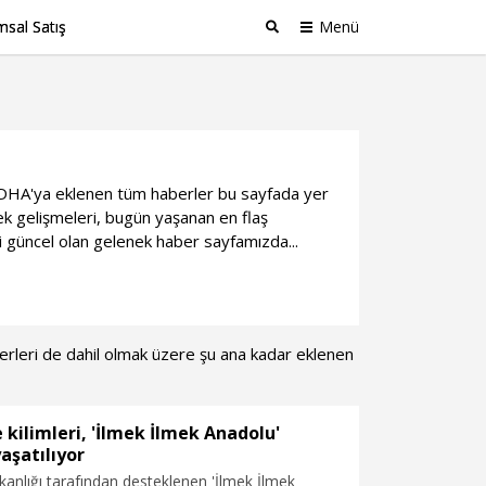
sal Satış
Menü
Ara
ili DHA'ya eklenen tüm haberler bu sayfada yer
k gelişmeleri, bugün yaşanan en flaş
i güncel olan gelenek haber sayfamızda...
aberleri de dahil olmak üzere şu ana kadar eklenen
ve kilimleri, 'İlmek İlmek Anadolu'
yaşatılıyor
akanlığı tarafından desteklenen 'İlmek İlmek