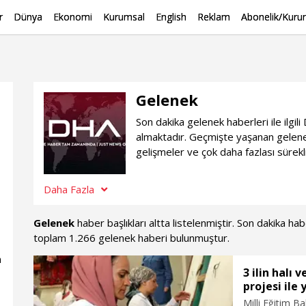
r
Dünya
Ekonomi
Kurumsal
English
Reklam
Abonelik/Kurum
Gelenek
Son dakika gelenek haberleri ile ilg
almaktadır. Geçmişte yaşanan gelene
gelişmeler ve çok daha fazlası sürekl
Daha Fazla
Gelenek
haber başlıkları altta listelenmiştir. Son dakika h
toplam 1.266 gelenek haberi bulunmuştur.
n
3 ilin halı 
projesi ile 
Milli Eğitim B