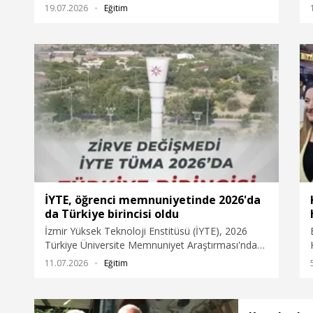
kuşaklardan binlerce mezunu kampüste
19.07.2026
Eğitim
buluşturdu. Bu yıl 70'inci kuruluş yılını kutlayan
ODTÜ’de gün boyunca düzenlenen etkinlikler,
üniversitenin güçlü mezun ağı ve kuşaktan
kuşağa aktarılan kurum kültürünü bir kez daha
gözler önüne serdi.
İYTE, öğrenci memnuniyetinde 2026'da
da Türkiye birincisi oldu
İzmir Yüksek Teknoloji Enstitüsü (İYTE), 2026
Türkiye Üniversite Memnuniyet Araştırması'nda
(TÜMA) en yüksek öğrenci memnuniyetine sahip
11.07.2026
Eğitim
üniversite ünvanını korudu. İYTE Rektörü Prof. Dr.
Yusuf Baran ise öğrencilerin oylarıyla belirlenen
rektör performansı değerlendirmesinde üst üste