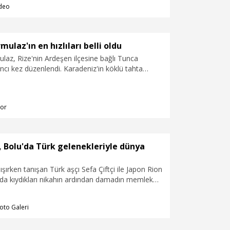
deo
an Selimoğlu oldu.
mulaz'ın en hızlıları belli oldu
laz, Rize'nin Ardeşen ilçesine bağlı Tunca
ncı kez düzenlendi. Karadeniz'in köklü tahta
ni eğlence ve aksiyonla buluşturan yarışın
ar kategorisinde Pınar Aytemiz, erkekler
ise Fatih Çukur zafere ulaştı. Tasarım Ödülü'nün
or
an Selimoğlu oldu.
, Bolu'da Türk gelenekleriyle dünya
ışırken tanışan Türk aşçı Sefa Çiftçi ile Japon Rion
da kıydıkları nikahın ardından damadın memleketi
geleneklerine uygun düğün töreni düzenledi. Halay
in, davetlilerin yoğun ilgisiyle karşılandı.
oto Galeri