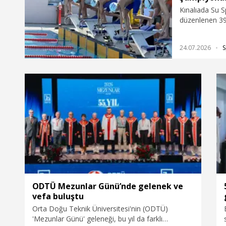
Kulübü’nden 40
Kınalıada Su S
Özgür Yonca p
düzenlenen 39
Şampiyonası’n
serbest, 100 
24.07.2026
S
finallerinde m
ODTÜ Mezunlar Günü’nde gelenek ve
vefa buluştu
Orta Doğu Teknik Üniversitesi'nin (ODTÜ)
'Mezunlar Günü' geleneği, bu yıl da farklı