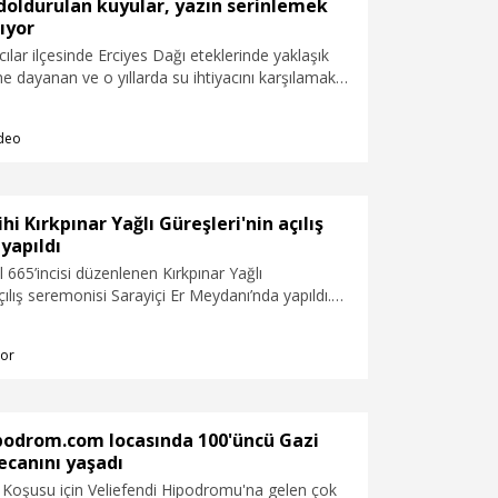
 doldurulan kuyular, yazın serinlemek
lıyor
cılar ilçesinde Erciyes Dağı eteklerinde yaklaşık
ne dayanan ve o yıllarda su ihtiyacını karşılamak
 içine kar doldurulan kuyular, bölge halkına sıcak
uk su sağlıyor. İlçede yaşayan Ahmet Gengeç
deo
i Mahmut Gengeç (67), evlerinin önündeki tarihi
ldurdukları kar kütlelerini yaz aylarında kovalarla
an yapıyor, karın üzerine pekmez döküp yiyor.
ihi Kırkpınar Yağlı Güreşleri'nin açılış
yapıldı
l 665’incisi düzenlenen Kırkpınar Yağlı
çılış seremonisi Sarayiçi Er Meydanı’nda yapıldı.
şpehlivanı Orhan Okulu’nun Türk bayrağını taşıdığı
ar, hakemler, minik pehlivanlar ile Kırkpınar’ın
or
avul-zurna ekibi geçit töreni yaparak protokol ve
amladı.
ipodrom.com locasında 100'üncü Gazi
ecanını yaşadı
 Koşusu için Veliefendi Hipodromu'na gelen çok