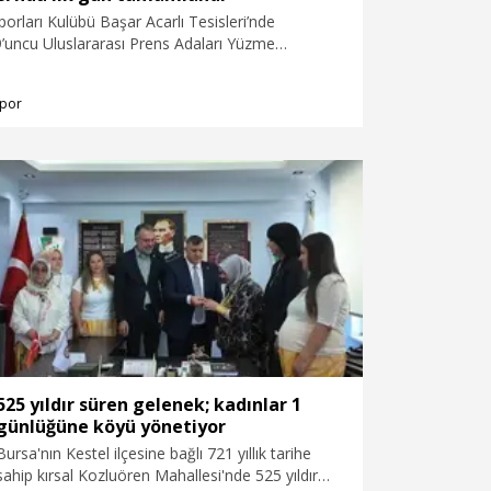
0m serbest yarışında 3.56.08’lik derecesi ile
porları Kulübü Başar Acarlı Tesisleri’nde
rens oldu.
’uncu Uluslararası Prens Adaları Yüzme
ın ilk gününde yaklaşık 600 sporcu, 50 metre
metre kurbağalama ve 400 metre serbest
por
adalya mücadelesi verdi.
525 yıldır süren gelenek; kadınlar 1
günlüğüne köyü yönetiyor
Bursa'nın Kestel ilçesine bağlı 721 yıllık tarihe
sahip kırsal Kozluören Mahallesi'nde 525 yıldır