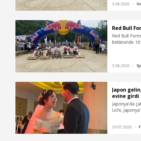
3.08.2026
Vi
sahibi ise Tur
Red Bull For
Red Bull Formu
beldesinde 16'
araba geleneği
sonunda kadınl
kategorisinde 
3.08.2026
Sp
sahibi ise Tur
Japon gelin
evine girdi
Japonya'da çal
Uchi, Japonya'
Bolu'da Türk 
çeken Japon gel
29.07.2026
F