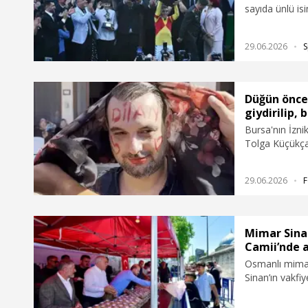
sayıda ünlü is
29.06.2026
S
Düğün önces
giydirilip, 
Bursa'nın İzni
Tolga Küçükça
düzenlenen gel
boynuna çan ta
29.06.2026
F
yazıldı. Gelen
istenen damat
fırça ve köpükl
Mimar Sina
Camii’nde a
Osmanlı mimari
Sinan’ın vakfi
hale gelen aşu
Fatih Belediye