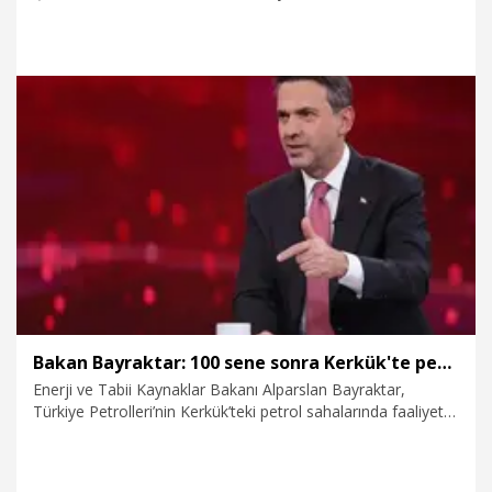
Tekfen’de Yönetim Kurulu Başkanı seçilen OYAK Genel
Müdürü Murat Yalçıntaş başkanlığında ilk yönetim kurulu
toplantısı gerçekleştirildi.
5.08.2026
Ekonomi
Bakan Bayraktar: 100 sene sonra Kerkük'te petrol sahalarına ortak oluyoruz
Enerji ve Tabii Kaynaklar Bakanı Alparslan Bayraktar,
Türkiye Petrolleri’nin Kerkük’teki petrol sahalarında faaliyet
yürüten şirketten hisse almasıyla ilgili önemli açıklamalarda
bulundu.