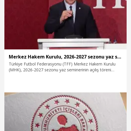
4.08.2026
Spor
Merkez Hakem Kurulu, 2026-2027 sezonu yaz semineri başladı
Türkiye Futbol Federasyonu (TFF) Merkez Hakem Kurulu
(MHK), 2026-2027 sezonu yaz seminerinin açılış töreni
yapıldı. Riva Hasan Doğan Milli Takımlar Kamp ve Eğitim
Tesisleri'nde Orhan Saka Konferans Salonu’nda yapılan açılış
törenine Gençlik ve Spor Bakanı Osman Aşkın Bak, MHK
Başkanı Ferhat Gündoğdu, TFF Başkan Vekili Fuat Göktaş,
Elit Hakem Direktörü Anthony Taylor’ın yanı sıra yönetim
kurulu üyeleri, hakem eğitmenleri, hakemler ve davetliler
katıldı.
4.08.2026
Spor