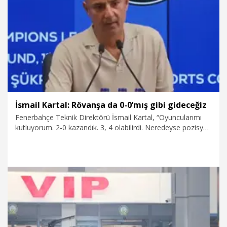
6.08.2026
Politika
İsmail Kartal: Rövanşa da 0-0’mış gibi gideceğiz
Fenerbahçe Teknik Direktörü İsmail Kartal, “Oyuncularımı
kutluyorum. 2-0 kazandık. 3, 4 olabilirdi. Neredeyse pozisyon
vermedik. Şampiyonlar Ligi maçları yüksek maçlardır.
Rövanşa da 0-0’mış gibi gideceğiz” dedi.
6.08.2026
Spor