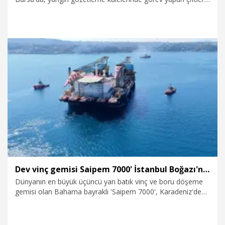
24 saat dönüşümlü olarak nöbet tutup gözetleme yapıyor.
Mustafakemalpaşa ilçesi Kocadağ Yangın Gözetleme
Kulesi’nde görevli Ayşe (47) ve İlyas Kaya (47) çifti,
Mustafakemalpaşa, Orhaneli ve Balıkesir’in Susurluk
ilçesindeki ormanları gözetliyor. 3 çocuğunu da kulede
büyüttüklerini söyleyen Ayşe Kaya, kendisinin gündüz, eşinin
ise geceleri nöbet tuttuğunu belirtti.
6.08.2026
Foto Galeri
Dev vinç gemisi Saipem 7000' İstanbul Boğazı'ndan geçti
Dünyanın en büyük üçüncü yarı batık vinç ve boru döşeme
gemisi olan Bahama bayraklı 'Saipem 7000', Karadeniz'den
İstanbul Boğazı’na giriş yaptı. Dev platformun geçişi
sırasında Boğaz trafiği çift yönlü askıya alındı.