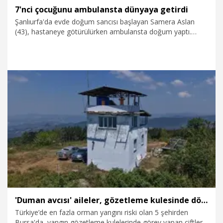
7'nci çocuğunu ambulansta dünyaya getirdi
Şanlıurfa'da evde doğum sancısı başlayan Samera Aslan
(43), hastaneye götürülürken ambulansta doğum yaptı.
Samera Aslan'ın erkek olarak dünyaya gelen 7'nci çocuğuna,
'Aslan' adı verildi.
6.08.2026
Sağlık-Yaşam
'Duman avcısı' aileler, gözetleme kulesinde dönüşümlü nöbet tutarak yeşil vatanı koruyor
Türkiye’de en fazla orman yangını riski olan 5 şehirden
Bursa'da, yangın gözetleme kulelerinde görev yapan çiftler,