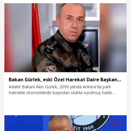
6.08.2026
Gündem
Bakan Gürlek, eski Özel Harekat Daire Başkanı Oktay'ın ailesini kabul etti
Adalet Bakanı Akın Gürlek, 2009 yılında Ankara'da park
halindeki otomobilinde başından silahla vurulmuş halde
bulunan eski Özel Harekat Daire Başkanı Behçet Oktay'ın
ailesini kabul etti. Görüşmede, kendi silahıyla intihar ettiği
ileri sürülen Oktay'ın şüpheli ölümünün aydınlatılmasına
yönelik taleplerin gündeme gelmesi bekleniyor.