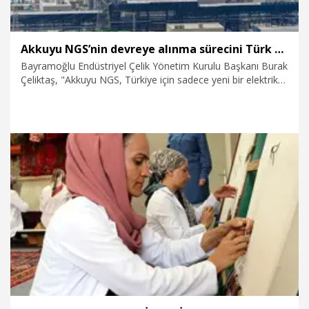
Akkuyu NGS’nin devreye alınma sürecini Türk tedarikçiler değerlendirdi
Bayramoğlu Endüstriyel Çelik Yönetim Kurulu Başkanı Burak
Çeliktaş, "Akkuyu NGS, Türkiye için sadece yeni bir elektrik
üretim tesisi demek değil. Aynı zamanda ülkemiz için önemli
bir teknoloji, sanayi ve nitelikli insan kaynağı dönüşümü
anlamına geliyor. Türkiye bölgesel bir nükleer sanayi ve
üretim merkezi haline gelebilir" dedi.
5.08.2026
Ekonomi