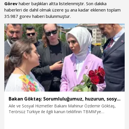
Görev
haber başlıkları altta listelenmiştir. Son dakika
haberleri de dahil olmak üzere şu ana kadar eklenen toplam
35.987 gorev haberi bulunmuştur.
Bakan Göktaş: Sorumluluğumuz, huzurun, sosyal dayanışmayla daha da güçlenmesini sağlamaktır
Aile ve Sosyal Hizmetler Bakanı Mahinur Özdemir Göktaş,
Terörsüz Türkiye ile ilgili kanun teklifinin TBMM'ye
sunulduğunu belirterek, "Terörün sona ermesi, ailelerin
güçlenmesi, toplumsal barışın daha kalıcı hale gelmesi
demek. Bakanlık olarak hedefimiz; çocukların güvenle