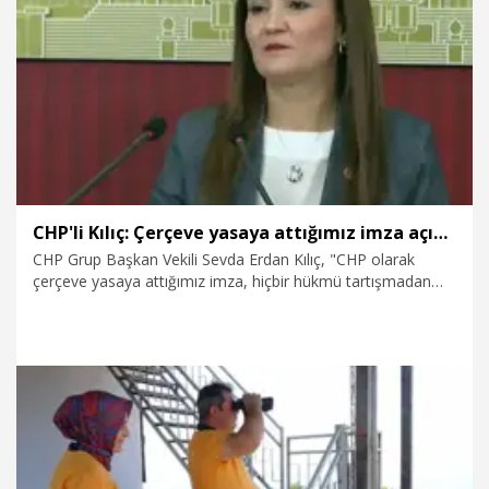
6.08.2026
Gündem
CHP'li Kılıç: Çerçeve yasaya attığımız imza açık bir çek değil, tarihi bir sorumluluktur
CHP Grup Başkan Vekili Sevda Erdan Kılıç, "CHP olarak
çerçeve yasaya attığımız imza, hiçbir hükmü tartışmadan
kabul edeceğimiz anlamına gelmemektedir. İmzamız açık bir
çek değil, devlet ciddiyetiyle üstlenilmiş tarihi bir
sorumluluktur" dedi.
6.08.2026
Politika