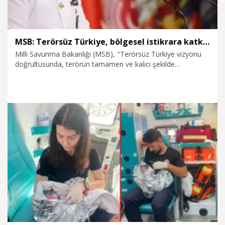
MSB: Terörsüz Türkiye, bölgesel istikrara katkı sunan stratejik bir vizyondur
Milli Savunma Bakanlığı (MSB), "Terörsüz Türkiye vizyonu
doğrultusunda, terörün tamamen ve kalıcı şekilde
gündemden çıkarılması yalnızca ülkemizin değil, bölgemizin
de barış, güvenlik ve istikrarına önemli katkılar sağlayacaktır.
Bu yönüyle Terörsüz Türkiye, ulusal güvenliği güçlendiren ve
bölgesel istikrara katkı sunan stratejik bir vizyondur"
açıklamasını yaptı.
6.08.2026
Gündem