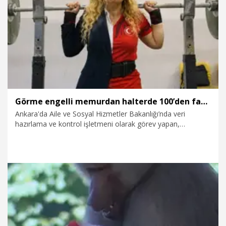
5.08.2026
Video
Görme engelli memurdan halterde 100’den fazla madalya
Ankara'da Aile ve Sosyal Hizmetler Bakanlığı’nda veri
hazırlama ve kontrol işletmeni olarak görev yapan,
doğuştan görme engelli Döndü Kanat, 2007 yılında başladığı
halterde milli sporcu oldu, 100’ü aşkın madalya kazanarak
2023, 2024 ve 2025’te dünya şampiyonlukları yaşadı.
5.08.2026
Foto Galeri