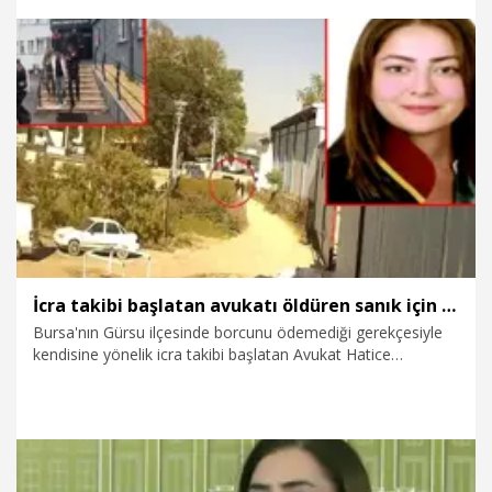
büyüdüğü, ailelerin geleceğe umutla baktığı 'Türkiye Yüzyılı'nı
inşa etmektir. Sorumluluğumuz, huzurun sosyal
dayanışmayla daha da güçlenmesini sağlamaktır" dedi.
6.08.2026
Politika
İcra takibi başlatan avukatı öldüren sanık için ağırlaştırılmış müebbet istemi
Bursa'nın Gürsu ilçesinde borcunu ödemediği gerekçesiyle
kendisine yönelik icra takibi başlatan Avukat Hatice
Kocaefe'yi (26) düzenlediği silahlı saldırıda öldüren Hakkı
Çetin’in (49) 'Nitelikli kasten öldürme' suçundan
ağırlaştırılmış müebbet hapsi istendi. Hakkı Çetin’in oğlu Ali
Çetin ile eski eşi Esra Üstünel'in de 'Azmettirme' suçundan
ayrı ayrı ağırlaştırılmış müebbet hapisle cezalandırılması
talep edildi.