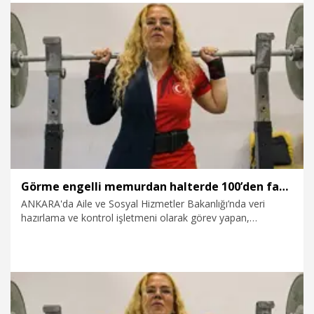
5.08.2026
Politika
Görme engelli memurdan halterde 100’den fazla madalya
ANKARA'da Aile ve Sosyal Hizmetler Bakanlığı’nda veri
hazırlama ve kontrol işletmeni olarak görev yapan,
doğuştan görme engelli Döndü Kanat, 2007 yılında başladığı
halterde milli sporcu oldu, 100’ü aşkın madalya kazanarak
2023, 2024 ve 2025’te dünya şampiyonlukları yaşadı.