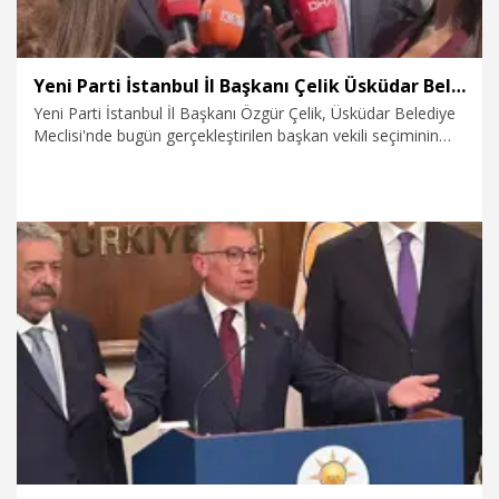
Yeni Parti İstanbul İl Başkanı Çelik Üsküdar Belediyesi başkan vekili seçimi sonrası konuştu
Yeni Parti İstanbul İl Başkanı Özgür Çelik, Üsküdar Belediye
Meclisi'nde bugün gerçekleştirilen başkan vekili seçiminin
ardından konuştu.
5.08.2026
Politika