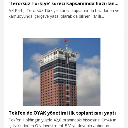
'Terörsüz Türkiye' süreci kapsamında hazırlanan kanun teklifi TBMM'de
AK Parti, 'Terörsüz Türkiye' süreci kapsamında hazırlanan ve
kamuoyunda 'çerçeve yasa' olarak da bilinen, 'Milli
Dayanışma ve Toplumsal Bütünleşmenin Güçlendirilmesine
Dair Kanun Teklifi'ni, TBMM Başkanlığına sundu.
5.08.2026
Politika
Tekfen'de OYAK yönetimi ilk toplantısını yaptı
Tekfen Holding’in yüzde 42,8 oranındaki hissesinin OYAK'ın
iştiraklerinden ON Investment B.V.'ye devrinin ardından