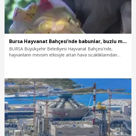
Bursa Hayvanat Bahçesi’nde babunlar, buzlu meyve kokteylleriyle serinliyor
BURSA Büyükşehir Belediyesi Hayvanat Bahçesi'nde,
hayvanların mevsim etkisiyle artan hava sıcaklıklarından
etkilenmemesi için önlemler alınıyor. 35 dereceyi bulan
sıcaklarla mücadele eden hayvanların beslenme rutinleri de
yaz mevsimine göre yeniden tasarlandı. Hayvanat
bahçesindeki babunlar, mevsim meyvelerinden hazırlanan
buzlu meyve kokteylleriyle serinliyor.
5.08.2026
Video