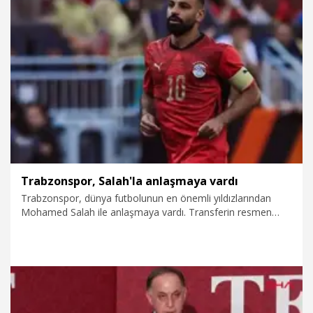
5.08.2026
Gündem
Trabzonspor, Salah'la anlaşmaya vardı
Trabzonspor, dünya futbolunun en önemli yıldızlarından
Mohamed Salah ile anlaşmaya vardı. Transferin resmen
açıklanması beklenirken, uzun süredir büyük gizlilik içerisinde
yürütülen transfer görüşmelerini sonuçlandıran bordo-mavili
kulübün anlaşmaya vardığı Mısırlı yıldızın, yarın Trabzon’a
getirilmesi planlanıyor.