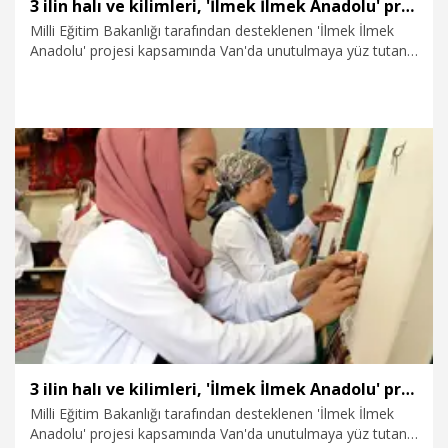
3 ilin halı ve kilimleri, 'İlmek İlmek Anadolu' projesi ile yaşatılıyor
Milli Eğitim Bakanlığı tarafından desteklenen 'İlmek İlmek
Anadolu' projesi kapsamında Van'da unutulmaya yüz tutan
geleneksel dokumacılık sanatı yeniden canlandırılıyor. Van
Olgunlaşma Enstitüsü'nde görev yapan usta öğreticiler, Van,
Hakkari ve Bitlis yörelerine ait kilim ve halıları geleneksel
motifleriyle tezgahlarda ilmek ilmek dokurken, bu motifleri
farklı yöresel ürünlere de işleyerek gelecek kuşaklara
aktarmayı amaçlıyor. Van Olgunlaşma Enstitüsü Müdür
Yardımcısı Çiğdem Çiftçi, projenin yalnızca geleneksel
5.08.2026
Video
dokumacılığı yaşatmayı değil, genç kuşakların bu sanata
yönelmesini de amaçladığını söyledi.
3 ilin halı ve kilimleri, 'İlmek İlmek Anadolu' projesi ile yaşatılıyor
Milli Eğitim Bakanlığı tarafından desteklenen 'İlmek İlmek
Anadolu' projesi kapsamında Van'da unutulmaya yüz tutan