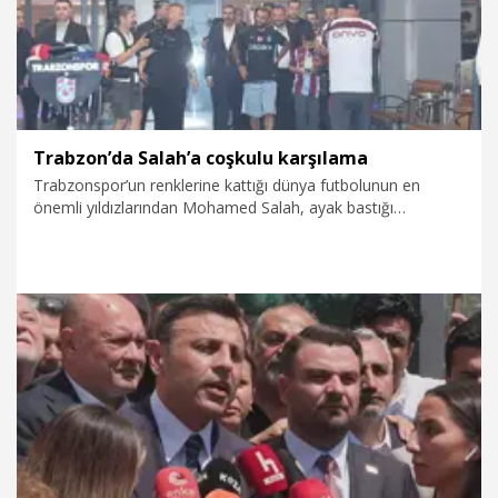
Trabzon’da Salah’a coşkulu karşılama
Trabzonspor’un renklerine kattığı dünya futbolunun en
önemli yıldızlarından Mohamed Salah, ayak bastığı
Trabzon’da on binlerce bordo-mavili taraftarlarca coşku ve
sevgi gösterileriyle karşılandı.
5.08.2026
Spor