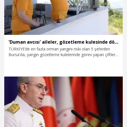
'Duman avcısı' aileler, gözetleme kulesinde dönüşümlü nöbet tutarak yeşil vatanı koruyor
TÜRKİYE’de en fazla orman yangını riski olan 5 şehirden
Bursa'da, yangın gözetleme kulelerinde görev yapan çiftler,
24 saat dönüşümlü olarak nöbet tutup gözetleme yapıyor.
Mustafakemalpaşa ilçesi Kocadağ Yangın Gözetleme
Kulesi’nde görevli Ayşe (47) ve İlyas Kaya (47) çifti,
Mustafakemalpaşa, Orhaneli ve Balıkesir’in Susurluk
ilçesindeki ormanları gözetliyor. 3 çocuğunu da kulede
büyüttüklerini söyleyen Ayşe Kaya, kendisinin gündüz, eşinin
ise geceleri nöbet tuttuğunu belirtti.
6.08.2026
Video