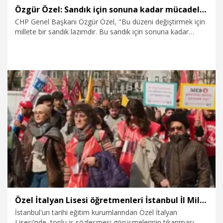
Özgür Özel: Sandık için sonuna kadar mücadele edeceğiz
CHP Genel Başkanı Özgür Özel, "Bu düzeni değiştirmek için
millete bir sandık lazımdır. Bu sandık için sonuna kadar
mücadele edeceğiz. O sandıklara milletle birlikte yorulmadan
koşacağız. Doğudan batıya, kuzeyden güneye tutmadık el,
gitmedik köy, varmadık hiçbir yer bırakmadan tüm gönüllere
gireceğiz, tüm kulaklara konuşacağız, tüm gözlere
bakacağız" dedi.
28.04.2026
Politika
Özel İtalyan Lisesi öğretmenleri İstanbul İl Milli Eğitim Müdürlüğü'nün önünde eylem düzenledi
İstanbul'un tarihi eğitim kurumlarından Özel İtalyan
Lisesi'nde, toplu iş sözleşmesi görüşmelerinin tıkanması