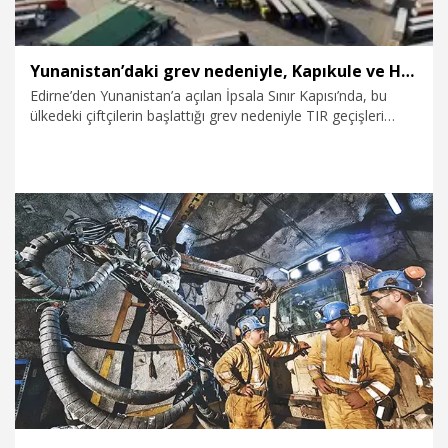
Yunanistan’daki grev nedeniyle, Kapıkule ve Hamzabeyli sınır kapılarında TIR yoğunluğu
Edirne’den Yunanistan’a açılan İpsala Sınır Kapısı’nda, bu
ülkedeki çiftçilerin başlattığı grev nedeniyle TIR geçişleri
geçici süreyle durunca Bulgaristan’a açılan Kapıkule ve
Hamzabeyli sınır kapılarında yoğunluk oluştu.
8.12.2025
Video