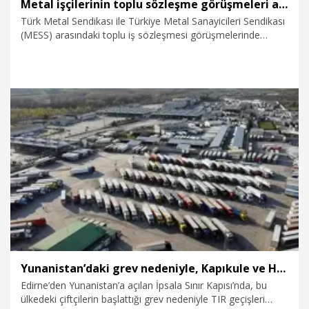
Metal işçilerinin toplu sözleşme görüşmeleri ara buluculuğa gidiyor
Türk Metal Sendikası ile Türkiye Metal Sanayicileri Sendikası
(MESS) arasındaki toplu iş sözleşmesi görüşmelerinde
işverenin ilk 6 ay için yaptığı ortalama yüzde 10'luk zam
kabul edilmedi, taraflar arasında uyuşmazlık tutanağı
tutuldu.
8.12.2025
Ekonomi
Yunanistan’daki grev nedeniyle, Kapıkule ve Hamzabeyli sınır kapılarında TIR yoğunluğu
Edirne’den Yunanistan’a açılan İpsala Sınır Kapısı’nda, bu
ülkedeki çiftçilerin başlattığı grev nedeniyle TIR geçişleri