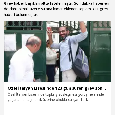
Grev
haber başlıkları altta listelenmiştir. Son dakika haberleri
de dahil olmak üzere şu ana kadar eklenen toplam 311 grev
haberi bulunmuştur.
Özel İtalyan Lisesi'nde 123 gün süren grev sona erdi; öğretmenler sınıflarına döndü
Özel İtalyan Lisesi'nde toplu iş sözleşmesi görüşmelerinde
yaşanan anlaşmazlık üzerine okulda çalışan Türk
öğretmenlerin 123 gündür sürdürdüğü grev, gerekli
işlemlerin tamamlanmasının ardından sona erdi. Lisenin
önünde basın açıklaması gerçekleştiren TEZ-KOOP İş