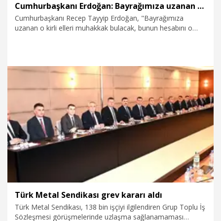
Cumhurbaşkanı Erdoğan: Bayrağımıza uzanan o kirli elleri bulacak, hesabını soracağız
Cumhurbaşkanı Recep Tayyip Erdoğan, "Bayrağımıza
uzanan o kirli elleri muhakkak bulacak, bunun hesabını o
hainlerden mutlaka soracağız. Milli Savunma ve Adalet
Bakanlıklarımız gerekli tahkikatları başlatmıştır.
Soruşturmalar neticesinde ihmali veya kusuru olan kim
varsa, onlarla ilgili de gereken yapılacaktır" dedi.
21.01.2026
Politika
Türk Metal Sendikası grev kararı aldı
Türk Metal Sendikası, 138 bin işçiyi ilgilendiren Grup Toplu İş
Sözleşmesi görüşmelerinde uzlaşma sağlanamaması