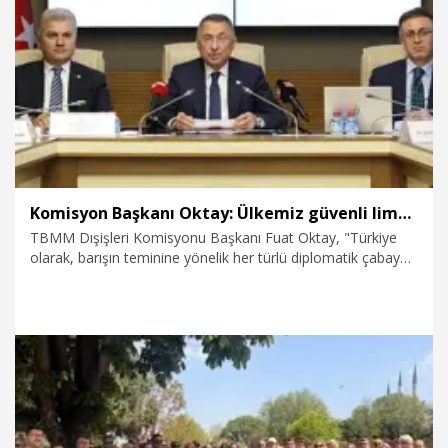
21.05.2026
Politika
Komisyon Başkanı Oktay: Ülkemiz güvenli liman olmaya devam etmekte
TBMM Dışişleri Komisyonu Başkanı Fuat Oktay, "Türkiye
olarak, barışın teminine yönelik her türlü diplomatik çabaya
destek vermeyi sürdürüyoruz. Böylesi zorlu bir ortamda
ülkemiz, güvenli liman olmaya devam etmekte, arayışı
devam eden yeni uluslararası sistem için bir kutup başı
olarak kendisini ortaya koymaktadır" dedi.
13.05.2026
Politika