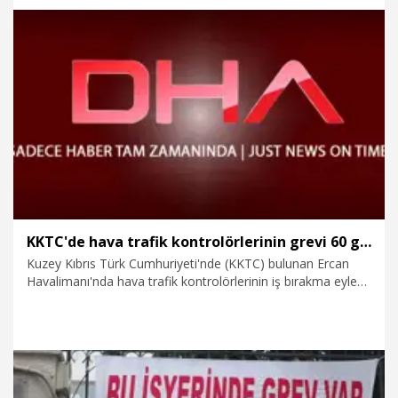
genişletmeye odaklanıyoruz. İnşallah bundan sonra da aynı
hassasiyetle hareket edeceğiz" dedi.
25.02.2026
Politika
KKTC'de hava trafik kontrolörlerinin grevi 60 gün süreyle ertelendi
Kuzey Kıbrıs Türk Cumhuriyeti'nde (KKTC) bulunan Ercan
Havalimanı'nda hava trafik kontrolörlerinin iş bırakma eylemi
nedeniyle hava trafiği durdu. Grev, Bakanlar Kurulu kararıyla
60 gün süreyle ertelenirken uçuşların normale döndüğü
açıklandı.