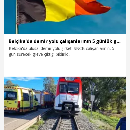
buradan tekrar sesleniyorum, okulun İtalyan yönetimine.
Lütfen uzlaşma masasına geri dönün ve bizi dinleyin" dedi.
Belçika'da demir yolu çalışanlarının 5 günlük grevi başladı
Belçika'da ulusal demir yolu şirketi SNCB çalışanlarının, 5
gün sürecek greve çıktığı bildirildi.
26.01.2026
Dünya