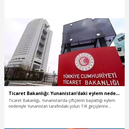
geçici süreyle durunca Bulgaristan’a açılan Kapıkule ve
Hamzabeyli sınır kapılarında yoğunluk oluştu.
8.12.2025
Foto Galeri
Ticaret Bakanlığı: Yunanistan’daki eylem nedeniyle İpsala ve Kipi Gümrük Kapıları'nda TIR işlemleri yapılamamaktadır
Ticaret Bakanlığı, Yunanistan’da çiftçilerin başlattığı eylem
nedeniyle Yunanistan tarafındaki yolun TIR geçişlerine
kapatılmasından dolayı İpsala ve Kipi Gümrük Kapıları'nda
TIR işlemlerinin yapılamadığını açıkladı.