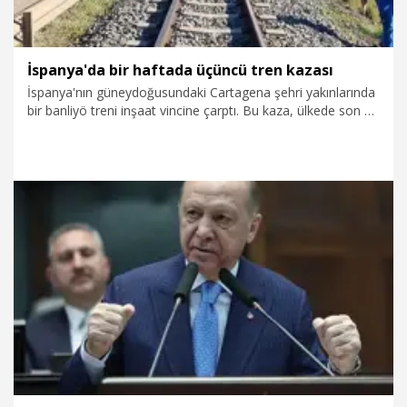
İspanya'da bir haftada üçüncü tren kazası
İspanya'nın güneydoğusundaki Cartagena şehri yakınlarında
bir banliyö treni inşaat vincine çarptı. Bu kaza, ülkede son 1
haftada meydana gelen üçüncü tren kazası oldu.
23.01.2026
Dünya