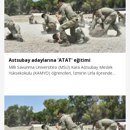
28.07.2026
Gündem
Astsubay adaylarına 'ATAT' eğitimi
Milli Savunma Üniversitesi (MSÜ) Kara Astsubay Meslek
Yüksekokulu (KAMYO) öğrencileri, İzmir'in Urla ilçesinde
düzenlenen Yıl Sonu Tatbiki Askeri Eğitimi'nde (ATAT) zorlu
bir eğitim sürecinden geçiyor. 10 ülkeden 143 misafir
öğrencinin de katıldığı eğitimlerde, astsubay adayları sızma
parkurundan bot harekatına, göğüs göğse muharebeden
amfibi harekat eğitimine kadar birçok alanda eğitim görüyor.
28.07.2026
Video