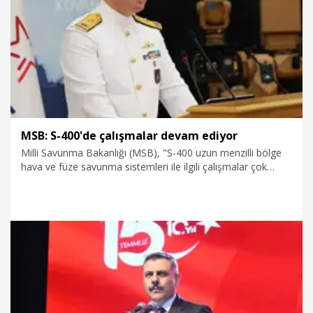
17.07.2026
Gündem
var” dedi.
MSB: S-400'de çalışmalar devam ediyor
Milli Savunma Bakanlığı (MSB), "S-400 uzun menzilli bölge
hava ve füze savunma sistemleri ile ilgili çalışmalar çok
yönlü olarak devam etmektedir. Somut gelişmeler
olduğunda kamuoyuyla paylaşılacaktır" açıklamasını yaptı.
16.07.2026
Gündem