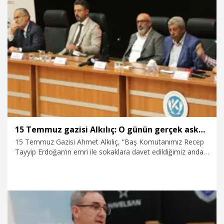
18.07.2026
Gündem
15 Temmuz gazisi Alkılıç: O günün gerçek askerleri bizler olduk
15 Temmuz Gazisi Ahmet Alkılıç, “Baş Komutanımız Recep
Tayyip Erdoğan’ın emri ile sokaklara davet edildiğimiz anda
o günün gerçek askerleri bizler olduk. Onlar darbeci haindi.
Biz o günün gerçek erleri, gerçek askerleriydik. O gün
Cenabıallah korkuyu bizlerden aldı hepimizden aldı. Ama
mislisiyle de bu hainlerin üzerine verdi. Tam köprünün
girişinde yüzlerce insan koşar adımlarla bu hainlere doğru
gidiyordu. Ellerinde ne bir taş ne bir sopa ne bir bıçak hiç bir
şey yoktu. İman dolu göğüsleri var. Çelikten sert iradeleri