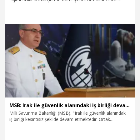
öğrencilerini dinledi.
30.07.2026
Politika
MSB: Irak ile güvenlik alanındaki iş birliği devam ediyor
Milli Savunma Bakanlığı (MSB), "Irak ile güvenlik alanındaki
iş birliği kesintisiz şekilde devam etmektedir. Ortak
mekanizmalar işletilmekte, sınır güvenliği ve terörle
mücadeleye yönelik koordinasyon kararlılıkla
sürdürülmektedir" açıklamasını yaptı.