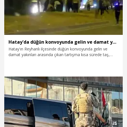
Hatay'da düğün konvoyunda gelin ve damat yakınları arasında silahlı kavga: 4 yaralı
Hatay'ın Reyhanlı ilçesinde düğün konvoyunda gelin ve
damat yakınları arasında çıkan tartışma kısa sürede taş,
sopa ve silahların kullanıldığı kavgaya dönüştü. Çok sayıda
güvenlik güçlerinin müdahalesiyle kavga sonlandırılırken,
yaralanan 4 kişi tedavi altına alındı. Kavga anı cep telefonu
ile kaydedilirken emniyet yetkililerinin çabalarıyla barışan
taraflar birbirlerinden şikayetçi olmadı.
3.08.2026
Gündem