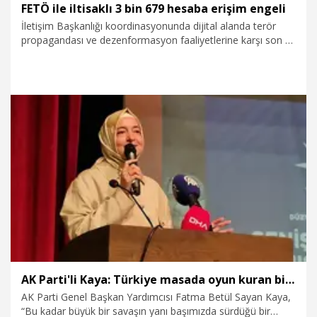
FETÖ ile iltisaklı 3 bin 679 hesaba erişim engeli
İletişim Başkanlığı koordinasyonunda dijital alanda terör
propagandası ve dezenformasyon faaliyetlerine karşı son 7
ayda yürütülen çalışmalarda, FETÖ ile iltisaklı 3 bin 679
hesaba erişim engeli getirildi.
27.07.2026
Gündem
AK Parti'li Kaya: Türkiye masada oyun kuran bir ülke olarak Sayın Cumhurbaşkanımızın liderliğinde ilerliyor
AK Parti Genel Başkan Yardımcısı Fatma Betül Sayan Kaya,
“Bu kadar büyük bir savaşın yanı başımızda sürdüğü bir