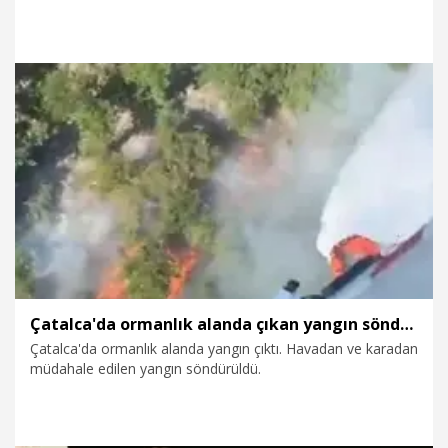
2025 Yılı Türkiye Raporu'na ilişkin, "Kıbrıs Türk halkını
egemen bir halk olarak değil, yalnızca Ada’nın 'meşru bir
topluluğu' olarak tanımlayan bu rapor; Türkiye’ye Kıbrıs
Türklerine 'siyasi alan açması' çağrısında bulunmakta ve
tüketilmiş federasyon modelini tek çözüm seçeneği olarak
dayatmaktadır. Kıbrıs Türklüğüne istikamet tayin edecek
irade, Brüksel’de değildir" dedi.
19.07.2026
Politika
Çatalca'da ormanlık alanda çıkan yangın söndürüldü
Çatalca'da ormanlık alanda yangın çıktı. Havadan ve karadan
müdahale edilen yangın söndürüldü.