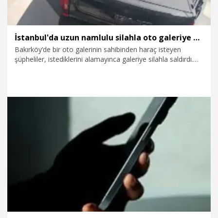
İstanbul'da uzun namlulu silahla oto galeriye kurşun yağdıran şüpheliler yakalandı
Bakırköy’de bir oto galerinin sahibinden haraç isteyen
şüpheliler, istediklerini alamayınca galeriye silahla saldırdı.
Saldırıya ilişkin 3 şüpheli gözaltına alındı. Şüphelilerin
kullandıkları çalıntı otomobilin içinde bir Kalaşnikof uzun
namlulu silah, tabanca ile 241 mermi ele geçirildi.
28.07.2026
Gündem