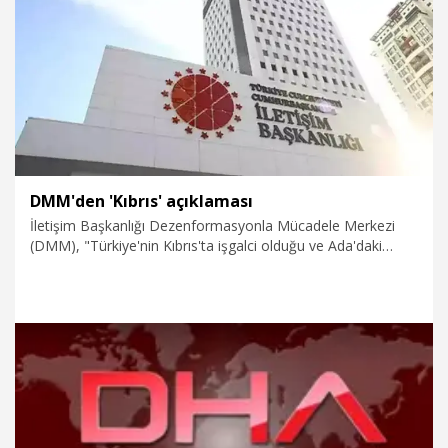
23.07.2026
Gündem
DMM'den 'Kıbrıs' açıklaması
İletişim Başkanlığı Dezenformasyonla Mücadele Merkezi
(DMM), "Türkiye'nin Kıbrıs'ta işgalci olduğu ve Ada'daki
askeri varlığının gayrimeşru olduğu yönündeki iddialar
tamamen asılsızdır" açıklaması yaptı.
20.07.2026
Politika