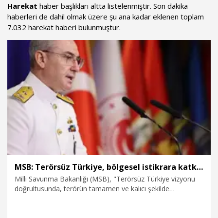
Harekat
haber başlıkları altta listelenmiştir. Son dakika
haberleri de dahil olmak üzere şu ana kadar eklenen toplam
7.032 harekat haberi bulunmuştur.
MSB: Terörsüz Türkiye, bölgesel istikrara katkı sunan stratejik bir vizyondur
Milli Savunma Bakanlığı (MSB), "Terörsüz Türkiye vizyonu
doğrultusunda, terörün tamamen ve kalıcı şekilde
gündemden çıkarılması yalnızca ülkemizin değil, bölgemizin
de barış, güvenlik ve istikrarına önemli katkılar sağlayacaktır.
Bu yönüyle Terörsüz Türkiye, ulusal güvenliği güçlendiren ve