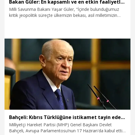
Bakan Güler: En kapsamlı ve en etkin faaliyetlerimizi icra ediyoruz
Milli Savunma Bakanı Yaşar Güler, “İçinde bulunduğumuz
kritik jeopolitik süreçte ülkemizin bekası, asil milletimizin
güvenlik ve huzuru için İstiklal Harbi’mizden bu yana en
kapsamlı ve en etkin faaliyetlerimizi icra ediyoruz” dedi.
19.07.2026
Dünya
Bahçeli: Kıbrıs Türklüğüne istikamet tayin edecek irade, Brüksel’de değildir
Milliyetçi Hareket Partisi (MHP) Genel Başkanı Devlet
Bahçeli, Avrupa Parlamentosu’nun 17 Haziran'da kabul ettiği