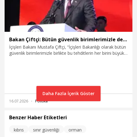
Bakan Çiftçi: Bütün güvenlik birimlerimizle devletimizin güvenliği, milletimizin huzuru için teyakkuzdayız
İçişleri Bakanı Mustafa Çiftçi, “İçişleri Bakanlığı olarak bütün
güvenlik birimlerimizle birlikte bu tehditlerin her birini büyük
bir dikkatle takip ediyor; devletimizin güvenliği, milletimizin
huzuru ve kamu düzenimizin korunması için sürekli
teyakkuzdayız” dedi.
Daha Fazla İçerik Göster
16.07.2026
Politika
Benzer Haber Etiketleri
kıbrıs
sınır güvenliği
orman