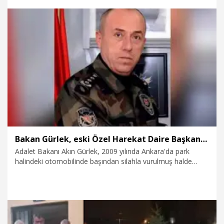
bölgesel istikrara katkı sunan stratejik bir vizyondur"
açıklamasını yaptı.
6.08.2026
Gündem
Bakan Gürlek, eski Özel Harekat Daire Başkanı Oktay'ın ailesini kabul etti
Adalet Bakanı Akın Gürlek, 2009 yılında Ankara'da park
halindeki otomobilinde başından silahla vurulmuş halde
bulunan eski Özel Harekat Daire Başkanı Behçet Oktay'ın
ailesini kabul etti. Görüşmede, kendi silahıyla intihar ettiği
ileri sürülen Oktay'ın şüpheli ölümünün aydınlatılmasına
yönelik taleplerin gündeme gelmesi bekleniyor.