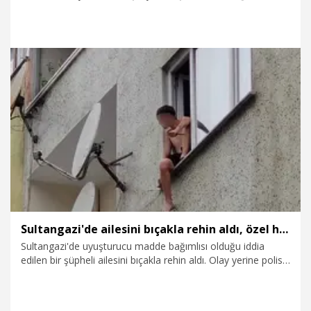
dönemde Türkiye, istikrarlı bir şekilde büyümesine ve
güçlenmesine devam ediyor. Türkiye masada oyun kuran bir
ülke olarak Sayın Cumhurbaşkanımızın liderliğinde ilerliyor."
dedi.
26.07.2026
Politika
Sultangazi'de ailesini bıçakla rehin aldı, özel harekat kurtardı
Sultangazi'de uyuşturucu madde bağımlısı olduğu iddia
edilen bir şüpheli ailesini bıçakla rehin aldı. Olay yerine polis,
itfaiye ve sağlık ekipleri sevk edildi. Şüpheli, özel harekat
polisleri tarafından yakalanırken, aile kurtarıldı.