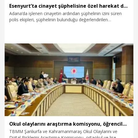
Esenyurt’ta cinayet şüphelisine özel harekat destekli operasyon: Eşi gözaltına alındı
Adana’da işlenen cinayetin ardından şüphelinin izini süren
polis ekipleri, şüphelinin bulunduğu değerlendirilen
Esenyurt'taki siteye özel harekat destekli operasyon
düzenledi. Operasyonda, , aranan şüpheliyi adreste
bulamazken eşi aynı soruşturma kapsamında Ö.F.’e
gözaltına aldı. Özel harekat polislerinin site içerisinde girdiği
ve Ö.F.’nin gözaltına alındığı anlar cep telefonu kamerasıyla
kaydedildi.
1.08.2026
Gündem
Okul olaylarını araştırma komisyonu, öğrencileri dinledi
TBMM Şanlıurfa ve Kahramanmaraş Okul Olaylarını ve
Dijital Risklerini Araştırma Komisyonu, ortaokul ve lise