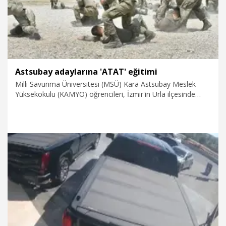
Astsubay adaylarına 'ATAT' eğitimi
Milli Savunma Üniversitesi (MSÜ) Kara Astsubay Meslek
Yüksekokulu (KAMYO) öğrencileri, İzmir'in Urla ilçesinde
düzenlenen Yıl Sonu Tatbiki Askeri Eğitimi'nde (ATAT) zorlu
bir eğitim sürecinden geçiyor. 10 ülkeden 143 misafir
öğrencinin de katıldığı eğitimlerde, astsubay adayları sızma
parkurundan bot harekatına, göğüs göğse muharebeden
amfibi harekat eğitimine kadar birçok alanda eğitim görüyor.
28.07.2026
Foto Galeri