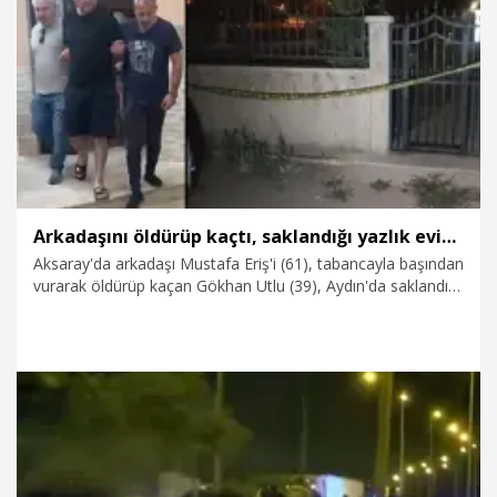
6.08.2026
Politika
Arkadaşını öldürüp kaçtı, saklandığı yazlık evinde yakalandı
Aksaray'da arkadaşı Mustafa Eriş'i (61), tabancayla başından
vurarak öldürüp kaçan Gökhan Utlu (39), Aydın'da saklandığı
yazlık evinde yakalandı. Tutuklanan Utlu, ifadesinde; alkolün
etkisiyle arkadaşını kazara vurduğunu, cezaevine girmekten
korktuğu için de kaçtığını söyledi.
4.08.2026
Gündem