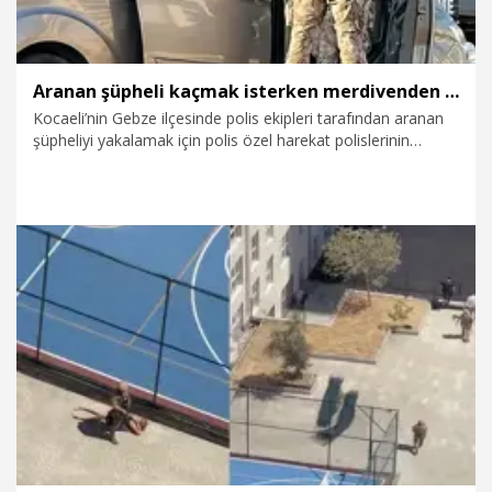
Aranan şüpheli kaçmak isterken merdivenden düşerek yaralandı
Kocaeli’nin Gebze ilçesinde polis ekipleri tarafından aranan
şüpheliyi yakalamak için polis özel harekat polislerinin
desteğiyle operasyon düzenledi. Yakalanacağını anlayınca
kaçmak isterken merdivenden düşen şüpheli yakalanarak,
gözaltına alındı.
2.08.2026
Gündem