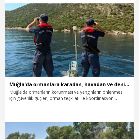
30.07.2026
Gündem
Muğla'da ormanlara karadan, havadan ve denizden koruma
Muğla'da ormanların korunması ve yangınların önlenmesi
için güvenlik güçleri; orman teşkilatı ile koordinasyon
içerisinde karadan, havadan ve denizden yürüttükleri
entegre denetimlerle 7 gün 24 saat esaslı güvenlik kalkanı
oluşturdu.