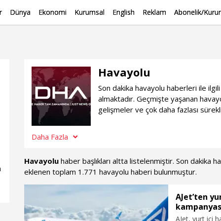
r
Dünya
Ekonomi
Kurumsal
English
Reklam
Abonelik/Kurum
Havayolu
Son dakika havayolu haberleri ile ilg
almaktadır. Geçmişte yaşanan havayo
gelişmeler ve çok daha fazlası sürekl
Daha Fazla
Havayolu
haber başlıkları altta listelenmiştir. Son dakika 
n
eklenen toplam 1.771 havayolu haberi bulunmuştur.
AJet’ten yur
kampanyas
AJet, yurt içi 