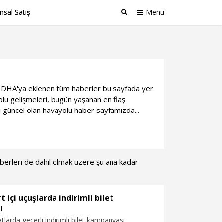
sal Satış
Menü
Ara
ili DHA'ya eklenen tüm haberler bu sayfada yer
lu gelişmeleri, bugün yaşanan en flaş
i güncel olan havayolu haber sayfamızda...
haberleri de dahil olmak üzere şu ana kadar
t içi uçuşlarda indirimli bilet
ı
hatlarda geçerli indirimli bilet kampanyası