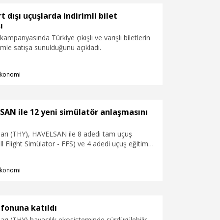
t dışı uçuşlarda indirimli bilet
ı
 kampanyasında Türkiye çıkışlı ve varışlı biletlerin
imle satışa sunulduğunu açıkladı.
konomi
AN ile 12 yeni simülatör anlaşmasını
ları (THY), HAVELSAN ile 8 adedi tam uçuş
ll Flight Simülator - FFS) ve 4 adedi uçuş eğitim
 Training Device - FTD) olmak üzere toplam 12
latörün tedarikine yönelik sözleşme imzaladı.
konomi
fonuna katıldı
arı (THY) havacılık ekosisteminde sürdürülebilir