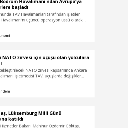
s-Bodrum Havalimanı'ndan Avrupa’ya
rlere başladı
nunda TAV Havalimanları tarafından işletilen
Havalimanı’nı üçüncü operasyon üssü olarak
 Şirket, Bodrum'dan Avrupa’ya 14 hat ile Lefkoşa
 ise 7 hat olmak üzere toplam 22 noktaya direkt
onomi
dı.
 NATO zirvesi için uçuşu olan yolculara
ı
çekleştirilecek NATO zirvesi kapsamında Ankara
limanı İşletmecisi TAV, uçuşlarda değişikler
i, yolcuların güncel uçuş bilgilerini takip etmeleri
rdı.
ündem
aş, Lüksemburg Milli Günü
na katıldı
l Hizmetler Bakanı Mahinur Özdemir Göktaş,