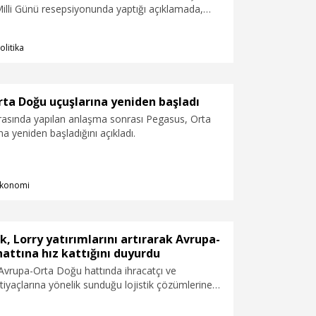
lli Günü resepsiyonunda yaptığı açıklamada,
ikili ilişkilerimizi güçlendirmeye yönelik iradeleri,
mburg iş birliğinin geleceğine umutla bakmamızı
olitika
.
ta Doğu uçuşlarına yeniden başladı
arasında yapılan anlaşma sonrası Pegasus, Orta
a yeniden başladığını açıkladı.
konomi
ik, Lorry yatırımlarını artırarak Avrupa-
attına hız kattığını duyurdu
 Avrupa-Orta Doğu hattında ihracatçı ve
ihtiyaçlarına yönelik sunduğu lojistik çözümlerine
lediğini duyurdu. Konuyla ilgili konuşan Eyüp
tim Kurulu Başkanı Eyüp Bartık, “Küçük kamyonet