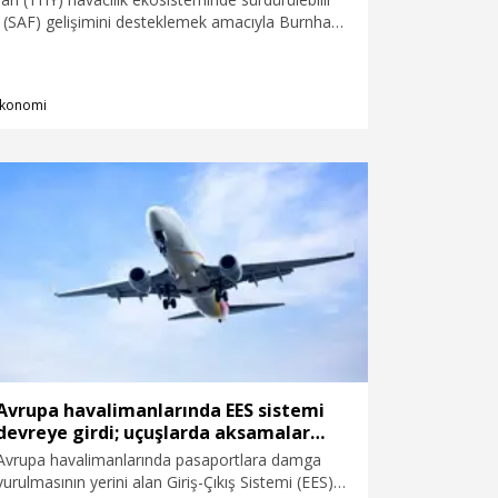
tı (SAF) gelişimini desteklemek amacıyla Burnham
t Management'in (BSAM) yönettiği SAFFA Fund I
) ünvanlı fona katıldı.
konomi
Avrupa havalimanlarında EES sistemi
devreye girdi; uçuşlarda aksamalar
yaşanıyor
Avrupa havalimanlarında pasaportlara damga
vurulmasının yerini alan Giriş-Çıkış Sistemi (EES)