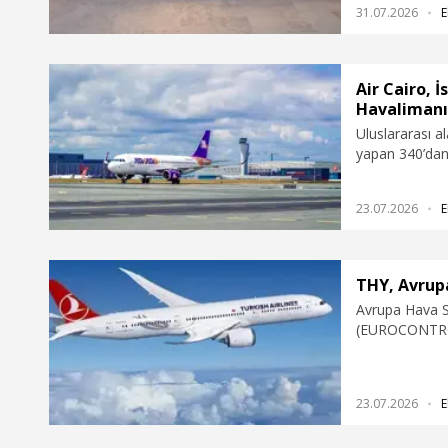
31.07.2026
E
Air Cairo, 
Havalimanı’
Uluslararası a
yapan 340’dan 
Havalimanı, Mı
operasyonuna 
23.07.2026
E
THY, Avrupa
Avrupa Hava Se
(EUROCONTROL
göre Türk Hav
Avrupa’nın en 
23.07.2026
E