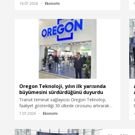
göre, uçuşlarda zamanında kalkış performansını
16.07.2026
Ekonomi
yüzde 87,8'e; zamanında varış performansını ise
yüzde 88,1’e çıkardı.
Oregon Teknoloji, yılın ilk yarısında
büyümesini sürdürdüğünü duyurdu
Transit teminat sağlayıcısı Oregon Teknoloji,
faaliyet gösterdiği 30 ülkede cirosunu artırarak
büyümesini sürdürdüğünü duyurdu. Şirket
7.07.2026
Ekonomi
tarafından yapılan açıklamada, yılın ilk altı ayında
2 yeni iştirak, 4 izinli gönderici tesisi, 1 lojistik
merkezi ve yeni genel merkez binasının yapımının