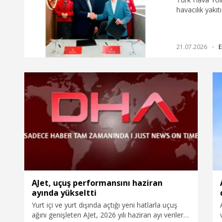
havacılık yakı
Sterling Asse
LP (SAFFA Fonu
21.07.2026
E
AJet, uçuş performansını haziran
ayında yükseltti
Yurt içi ve yurt dışında açtığı yeni hatlarla uçuş
ağını genişleten AJet, 2026 yılı haziran ayı verilere