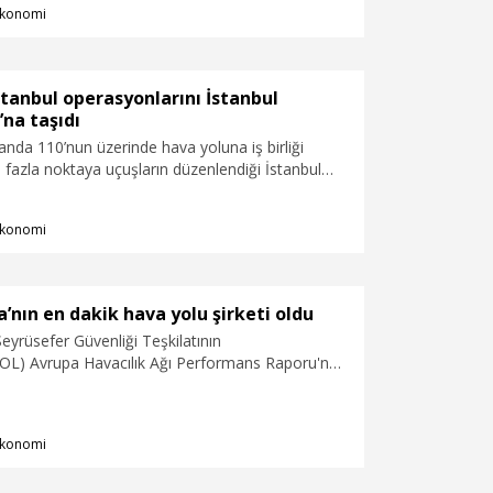
konomi
İstanbul operasyonlarını İstanbul
na taşıdı
landa 110’nun üzerinde hava yoluna iş birliği
fazla noktaya uçuşların düzenlendiği İstanbul
sırlı havayolu şirketi Air Cairo’nun tüm İstanbul
ev sahipliği yapacak.
konomi
’nın en dakik hava yolu şirketi oldu
yrüsefer Güvenliği Teşkilatının
) Avrupa Havacılık Ağı Performans Raporu'na
a Yolları (THY) zamanında kalkış performansıyla
dakik hava yolu şirketi oldu.
konomi