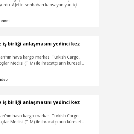
uyurdu. AJet’in sonbaharı kapsayan yurt içi
biletler, yüzde 30 indirimle satışa sunuldu.
onomi
 iş birliği anlaşmasını yedinci kez
arı’nın hava kargo markası Turkish Cargo,
çılar Meclisi (TİM) ile ihracatçıların küresel
betçi taşıma maliyetleriyle erişimini destekleyen
şmasını yedinci kez yeniledi.
ideo
 iş birliği anlaşmasını yedinci kez
arı’nın hava kargo markası Turkish Cargo,
çılar Meclisi (TİM) ile ihracatçıların küresel
betçi taşıma maliyetleriyle erişimini destekleyen
şmasını yedinci kez yeniledi.