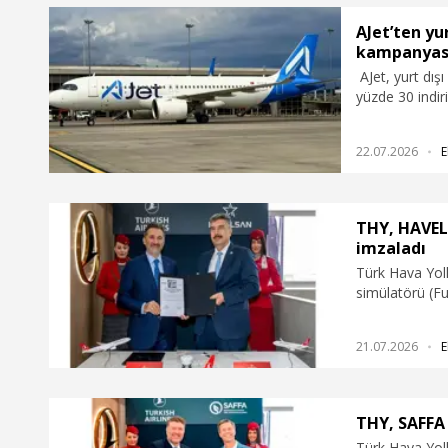
AJet’ten yur
kampanyas
AJet, yurt dışı
yüzde 30 indir
22.07.2026
E
THY, HAVELS
imzaladı
Türk Hava Yol
simülatörü (Fu
cihazı (Flight
adet yeni simü
21.07.2026
E
THY, SAFFA 
Türk Hava Yoll