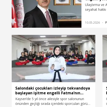
Ulaştırma ve A
seyahat hakkı
yana yaklaşık 
verdik" dedi.
10.05.2026
P
Salondaki çocukları izleyip tekvandoya
başlayan işitme engelli Fatma’nın
hedefi Avrupa şampiyonluğu
Kayseri’de 5 yıl önce ailesiyle spor salonunun
önünden geçtiği sırada içerideki sporcuları görüp