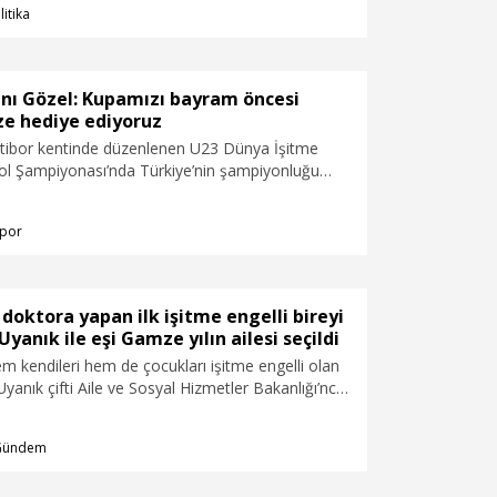
litika
la, güçlü bir güvenlik mekanizması olarak
 göstermektedir" dedi.
anı Gözel: Kupamızı bayram öncesi
ze hediye ediyoruz
latibor kentinde düzenlenen U23 Dünya İşitme
bol Şampiyonası’nda Türkiye’nin şampiyonluğu
malarda bulunan Türkiye İşitme Engelliler Spor
TİESF) Başkanı Dursun Gözel, “Bu gururu ve
por
am öncesi Türkiye'mize hediye ediyoruz” dedi.
 doktora yapan ilk işitme engelli bireyi
yanık ile eşi Gamze yılın ailesi seçildi
em kendileri hem de çocukları işitme engelli olan
anık çifti Aile ve Sosyal Hizmetler Bakanlığı’nca
e ve Nüfus 10 Yılı Vizyon Tanıtım Programı’nda
ülünü aldı. Türkiye’nin doktora yapan ilk işitme
Gündem
olan Burak Uyanık, işitme engellilerin sesi olmak
di.