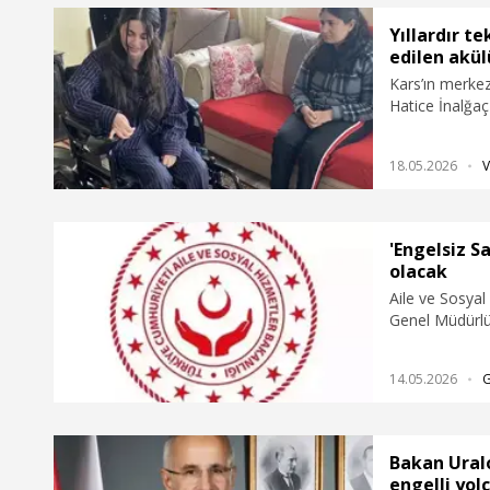
Yıllardır t
edilen akü
Kars’ın merke
Hatice İnalğaç 
hediye edildi. 
kullanmak zoru
18.05.2026
V
ortak kullanıyo
'Engelsiz Sa
olacak
Aile ve Sosyal
Genel Müdürlüğ
Tiyatroları Ge
uygulaması kap
14.05.2026
erişilebilir f
Bakan Uralo
engelli yol