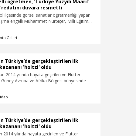
resmetti.
lli öğretmen, ‘Türkiye Yüzyılı Maarif
fredatını duvara resmetti
öl ilçesinde görsel sanatlar öğretmenliği yapan
uşma engelli Muhammet Nurbiçer, Milli Eğitim
fından hazırlanan ‘Türkiye Yüzyılı Maarif Modeli’
yal gücü ile birleştirerek İnegöl Milli Eğitim
oto Galeri
 duvarına resmetti.
 Türkiye’de gerçekleştirilen ilk
azananı 'holtzi' oldu
an 2014 yılında hayata geçirilen ve Flutter
 Güney Avrupa ve Afrika Bölgesi bünyesinde
k inovasyon platformu GoBeyond, inovasyon ve
kosisteminin gelişimine katkı sağlamak amacıyla
ideo
yıl ilk kez uygulamaya alındı. GoBeyond
zenlenen ‘Call for Startups Türkiye’ programının
kazananı, gerçekleştirilen Final Sunum Günü ve
e Ankara merkezli girişim 'holtzi' olarak açıklandı.
 Türkiye’de gerçekleştirilen ilk
azananı 'holtzi' oldu
n 2014 yılında hayata geçirilen ve Flutter