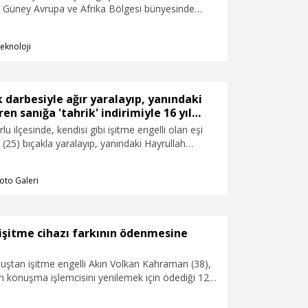
 Güney Avrupa ve Afrika Bölgesi bünyesinde
k inovasyon platformu GoBeyond, inovasyon ve
kosisteminin gelişimine katkı sağlamak amacıyla
eknoloji
yıl ilk kez uygulamaya alındı. GoBeyond
zenlenen ‘Call for Startups Türkiye’ programının
kazananı, gerçekleştirilen Final Sunum Günü ve
e Ankara merkezli girişim 'holtzi' olarak açıklandı.
ak darbesiyle ağır yaralayıp, yanındaki
en sanığa 'tahrik' indirimiyle 16 yıl
lu ilçesinde, kendisi gibi işitme engelli olan eşi
(25) bıçakla yaralayıp, yanındaki Hayrullah
5) öldüren Aykut Elmas (35), yargılandığı davada,
 indirimleri uygulanarak toplam 16 yıl hapis
oto Galeri
rıldı.
şitme cihazı farkının ödenmesine
uştan işitme engelli Akın Volkan Kahraman (38),
ın konuşma işlemcisini yenilemek için ödediği 126
tutarın 76 bin 76 liralık kısmını Sosyal Güvenlik
GK) geri alırken, kalan 50 bin liralık kısmı almak