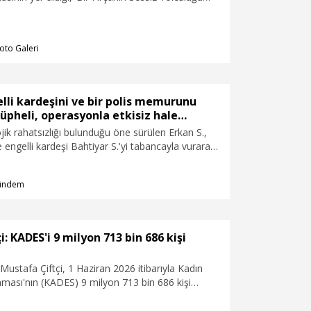
lk kişisel resim sergisini açtı.
oto Galeri
lli kardeşini ve bir polis memurunu
üpheli, operasyonla etkisiz hale
jik rahatsızlığı bulunduğu öne sürülen Erkan S.,
me engelli kardeşi Bahtiyar S.'yi tabancayla vurarak
 Olayın ardından eve kapanarak, polise ateş açan
harekat ekiplerinin düzenlediği operasyonda
ündem
iz hale getirildi. Operasyon sırasında bir polis
ğından yaralandı.
: KADES'i 9 milyon 713 bin 686 kişi
 Mustafa Çiftçi, 1 Haziran 2026 itibarıyla Kadın
ması'nın (KADES) 9 milyon 713 bin 686 kişi
irildiğini belirterek, "Uygulama üzerinden 2 milyon
r alınmıştır. Bu veriler, teknolojiyi insan hayatını