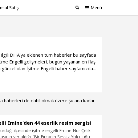
sal Satış
Menü
Ara
le ilgili DHA'ya eklenen tüm haberler bu sayfada
tme Engelli gelişmeleri, bugün yaşanan en flaş
i güncel olan İşitme Engelli haber sayfamızda...
kika haberleri de dahil olmak üzere şu ana kadar
lli Emine'den 44 eserlik resim sergisi
urdağı ilçesinde işitme engelli Emine Nur Çelik
asının yer aldığı, ‘Bir Fırçanın Sessiz Yolculuğu