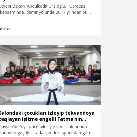
ltyapı Bakanı Abdulkadir Uraloğlu, "Ücretsiz
 kapsamında, demir yolunda 2017 yılından bu
9 milyon engelli yolcumuza ücretsiz hizmet
olitika
Salondaki çocukları izleyip tekvandoya
başlayan işitme engelli Fatma’nın
hedefi Avrupa şampiyonluğu
Kayseri’de 5 yıl önce ailesiyle spor salonunun
önünden geçtiği sırada içerideki sporcuları görüp