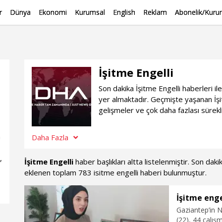
r
Dünya
Ekonomi
Kurumsal
English
Reklam
Abonelik/Kurum
İşitme Engelli
Son dakika İşitme Engelli haberleri i
yer almaktadır. Geçmişte yaşanan İşi
gelişmeler ve çok daha fazlası sürekl
n
Daha Fazla
,
İşitme Engelli
haber başlıkları altta listelenmiştir. Son da
eklenen toplam 783 isitme engelli haberi bulunmuştur.
İşitme enge
Gaziantep’in N
(22), 44 çalışm