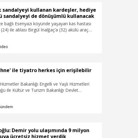
ek sandalyeyi kullanan kardeşler, hediye
lü sandalyeyi de dönüşümlü kullanacak
ze bağlı Esenyazı köyünde yaşayan kas hastası
(24) ile ablası Birgül İnalğaç’a (32) akülü araç
Yıllardır aynı tekerlekli sandalyeyi dönüşümlü
nda kalan kardeşler, hediye edilen akülü aracı da
ideo
r.
hne' ile tiyatro herkes için erişilebilir
 Hizmetler Bakanlığı Engelli ve Yaşlı Hizmetleri
ü ile Kültür ve Turizm Bakanlığı Devlet
nel Müdürlüğü iş birliğindeki 'Engelsiz Sahne'
samında, Türkiye’de ilk kez tiyatro oyunları
Gündem
ormatta sahnelenecek.
ğlu: Demir yolu ulaşımında 9 milyon
cuya ücretsiz hizmet verdik