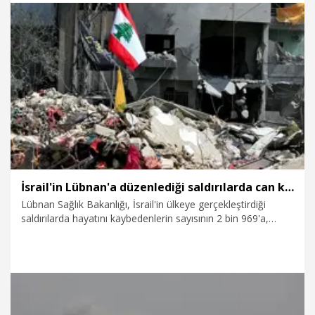
18.05.2026
Dünya
İsrail'in Lübnan'a düzenlediği saldırılarda can kaybı 2 bin 969'a yükseldi
Lübnan Sağlık Bakanlığı, İsrail'in ülkeye gerçekleştirdiği
saldırılarda hayatını kaybedenlerin sayısının 2 bin 969'a,
yaralı sayısının ise 9 bin 112'ye ulaştığını bildirdi.