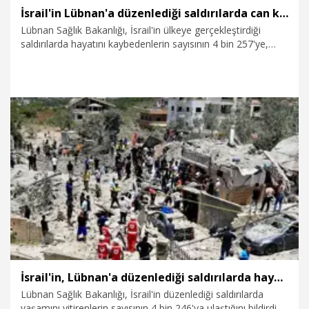
İsrail'in Lübnan'a düzenlediği saldırılarda can kaybı 4 bin 257'ye yükseldi
Lübnan Sağlık Bakanlığı, İsrail'in ülkeye gerçekleştirdiği
saldırılarda hayatını kaybedenlerin sayısının 4 bin 257'ye,
yaralı sayısının ise 12 bin 196'ya ulaştığını bildirdi.
30.06.2026
Dünya
İsrail'in, Lübnan'a düzenlediği saldırılarda hayatını kaybedenlerin sayısı 4 bin 246'ya yükseldi
Lübnan Sağlık Bakanlığı, İsrail'in düzenlediği saldırılarda
yaşamını yitirenlerin sayısının 4 bin 246'ya ulaştığını bildirdi.