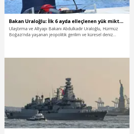
Bakan Uraloğlu: İlk 6 ayda elleçlenen yük miktarı yüzde 1,5 artarak 279 milyon tona ulaştı
Ulaştırma ve Altyapı Bakanı Abdulkadir Uraloğlu, Hürmüz
Boğazı'nda yaşanan jeopolitik gerilim ve küresel deniz
ticaretindeki belirsizliklere rağmen Türkiye limanlarının yılın
ilk yarısında büyümesini sürdürdüğünü belirterek, "Ocak-
haziran döneminde limanlarımızda elleçlenen yük miktarı
geçen yılın aynı dönemine göre yüzde 1,5 artarak 279,1
milyon tona, konteyner elleçleme miktarı ise yüzde 1,3
artışla 7 milyon TEU'nun üzerine çıktı" dedi.
6.07.2026
Politika