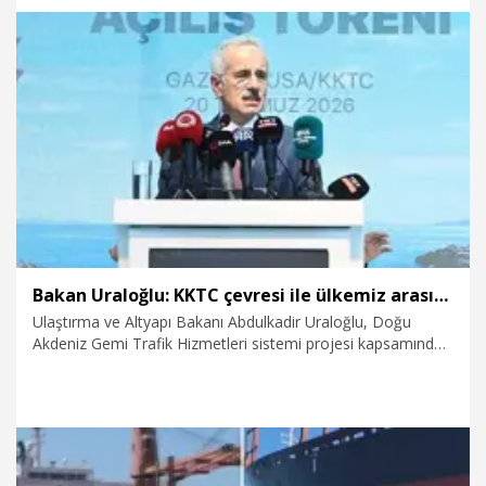
22.07.2026
Gündem
Bakan Uraloğlu: KKTC çevresi ile ülkemiz arasındaki gemi trafiğini kesintisiz izleyebileceğiz
Ulaştırma ve Altyapı Bakanı Abdulkadir Uraloğlu, Doğu
Akdeniz Gemi Trafik Hizmetleri sistemi projesi kapsamında
Denizcilik Genel Müdürlüğü ve HAVELSAN tarafından 2024
yılında başlayan çalışmaları yoğun bir mesainin ardından kısa
sürede tamamlamış olmanın gururunu yaşadıklarını
belirterek, “Proje ile Mavi Vatan’ımızda çıkarlarımızı
koruyacak, KKTC çevresi ile ülkemiz arasındaki deniz
alanında gemi trafiğini kesintisiz izleyebileceğiz” dedi.