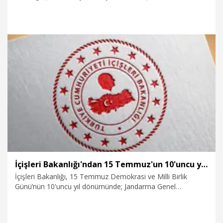
İstanbul Boğazı’nda tekne geçişi düzenlendi. 253 teknenin
katıldığı kortej havadan görüntülendi.
15.07.2026
Gündem
İçişleri Bakanlığı'ndan 15 Temmuz'un 10'uncu yılında 100 etkinlik
İçişleri Bakanlığı, 15 Temmuz Demokrasi ve Milli Birlik
Günü’nün 10'uncu yıl dönümünde; Jandarma Genel
Komutanlığı Emniyet Genel Müdürlüğü Sahil Güvenlik
Komutanlığı, Göç İdaresi Başkanlığı ve AFAD Başkanlığı
tarafından Türkiye genelinde 100 program düzenleyecek.