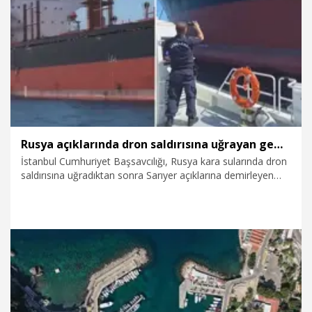
20.07.2026
Dünya
Rusya açıklarında dron saldırısına uğrayan gemideki ölüme ilişkin soruşturma
İstanbul Cumhuriyet Başsavcılığı, Rusya kara sularında dron
saldırısına uğradıktan sonra Sarıyer açıklarına demirleyen
Panama bandıralı ticari gemideki mürettebattan bir kişinin
hayatını kaybetmesine ilişkin soruşturma başlatıldığını
açıkladı.
20.07.2026
Gündem