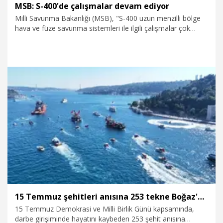
MSB: S-400'de çalışmalar devam ediyor
Milli Savunma Bakanlığı (MSB), "S-400 uzun menzilli bölge
hava ve füze savunma sistemleri ile ilgili çalışmalar çok
yönlü olarak devam etmektedir. Somut gelişmeler
olduğunda kamuoyuyla paylaşılacaktır" açıklamasını yaptı.
16.07.2026
Gündem
15 Temmuz şehitleri anısına 253 tekne Boğaz'dan geçti
15 Temmuz Demokrasi ve Milli Birlik Günü kapsamında,
darbe girişiminde hayatını kaybeden 253 şehit anısına