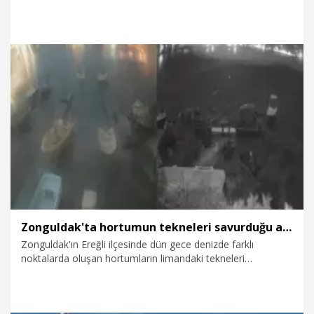
6.07.2026
Dünya
Zonguldak'ta hortumun tekneleri savurduğu anlar kamerada
Zonguldak'ın Ereğli ilçesinde dün gece denizde farklı
noktalarda oluşan hortumların limandaki tekneleri
savurduğu anların güvenlik kamerası görüntüleri ortaya çıktı.