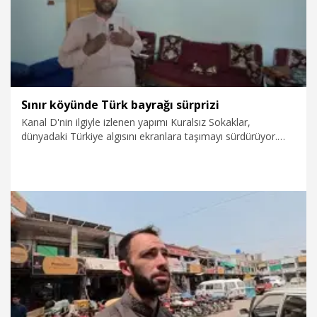
Sınır köyünde Türk bayrağı sürprizi
Kanal D'nin ilgiyle izlenen yapımı Kuralsız Sokaklar,
dünyadaki Türkiye algısını ekranlara taşımayı sürdürüyor.
Programda bu kez, Pakistan-Afganistan sınırında Türk
bayrağı Mert Öztürk'ün karşısına çıktı. Bölüme Öztürk'ü ve
izleyenleri hem gururlandıran hem duygulandıran sözler
damga vurdu.�
1.08.2026
Kültür&Sanat