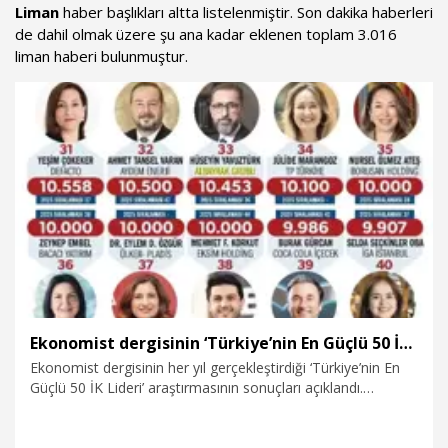
Liman
haber başlıkları altta listelenmiştir. Son dakika haberleri
de dahil olmak üzere şu ana kadar eklenen toplam 3.016
liman haberi bulunmuştur.
Ekonomist dergisinin ‘Türkiye’nin En Güçlü 50 İK Lideri’ araştırması açıklandı
Ekonomist dergisinin her yıl gerçekleştirdiği ‘Türkiye’nin En
Güçlü 50 İK Lideri’ araştırmasının sonuçları açıklandı.
Türkiye’nin önde gelen kurumlarının insan kaynakları
stratejilerini, liderlik yaklaşımlarını ve gelecek vizyonunu
değerlendiren araştırmada, Albayrak Grubu İnsan Kaynakları