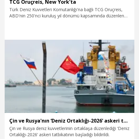
TCG Oruçreis, New York'ta
Türk Deniz Kuvvetleri Komutanlığı'na bağlı TCG Oruçreis,
ABD'nin 250'nci kuruluş yıl dönümü kapsamında düzenlenen
uluslararası kutlamalara katılmak üzere New York'ta liman
ziyareti gerçekleştirdi.
6.07.2026
Dünya
Çin ve Rusya'nın ‘Deniz Ortaklığı-2026’ askeri tatbikatı başladı
Çin ve Rusya deniz kuvvetlerinin ortaklaşa düzenlediği ‘Deniz
Ortaklığı-2026’ askeri tatbikatının başladığı bildirildi.