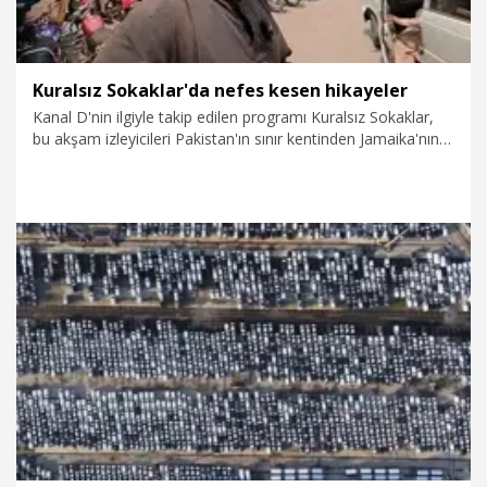
Kuralsız Sokaklar'da nefes kesen hikayeler
Kanal D'nin ilgiyle takip edilen programı Kuralsız Sokaklar,
bu akşam izleyicileri Pakistan'ın sınır kentinden Jamaika'nın
renkli liman sokaklarına uzanan sıra dışı bir yolculuğa
çıkaracak. Mert Öztürk, iki farklı coğrafyada hem gerilim
dolu hem de ilginç anlara tanıklık edecek.
31.07.2026
Kültür&Sanat