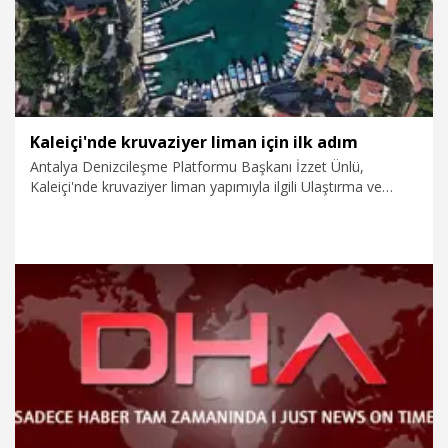
Kaleiçi'nde kruvaziyer liman için ilk adım
Antalya Denizcileşme Platformu Başkanı İzzet Ünlü,
Kaleiçi'nde kruvaziyer liman yapımıyla ilgili Ulaştırma ve
Altyapı Bakanlığı 6'ncı Bölge Müdürlüğü tarafından teknik
çalışma başlatıldığını açıkladı.
19.07.2026
Gündem