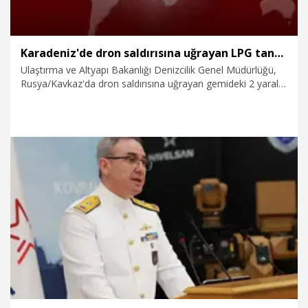
Karadeniz'de dron saldırısına uğrayan LPG tankeri, tamir için Trabzon'a ulaştı
Ulaştırma ve Altyapı Bakanlığı Denizcilik Genel Müdürlüğü,
Rusya/Kavkaz'da dron saldırısına uğrayan gemideki 2 yaralı
personeli tahliye ettikten sonra Karadeniz'de saldırıya
uğrayan 'GAS NERO' isimli LPG tankerinin, tamir işlemleri
için Trabzon'a ulaştığını açıkladı.
17.07.2026
Gündem