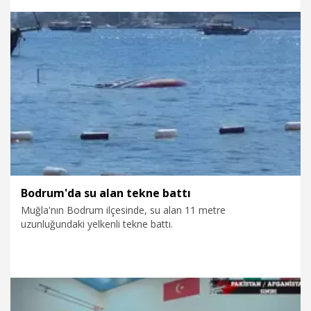
Koordinatörü Hüseyin Yavuztürk’ün üst üste üçüncü kez
listeye girdiği bildirildi.
4.08.2026
Ekonomi
Bodrum'da su alan tekne battı
Muğla'nın Bodrum ilçesinde, su alan 11 metre
uzunluğundaki yelkenli tekne battı.