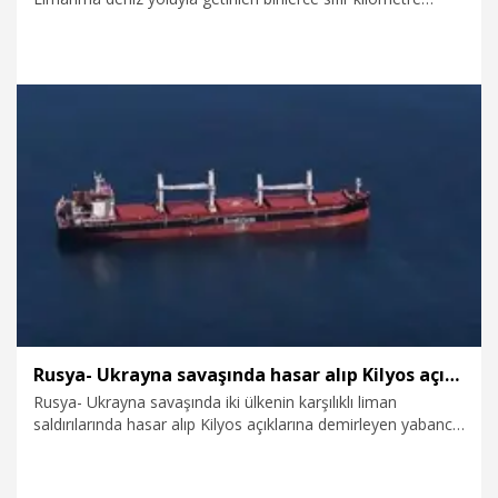
otomobil, liman sahasında görüntülendi. Gümrük
işlemlerinin tamamlanmasının ardından yerlerine
ulaştırılacak araçlar, dronla havadan görüntülendi.
27.07.2026
Foto Galeri
Rusya- Ukrayna savaşında hasar alıp Kilyos açıklarına demirleyen 4 gemi havadan görüntülendi
Rusya- Ukrayna savaşında iki ülkenin karşılıklı liman
saldırılarında hasar alıp Kilyos açıklarına demirleyen yabancı
ülke bayraklı 4 gemi, havadan görüntülendi.