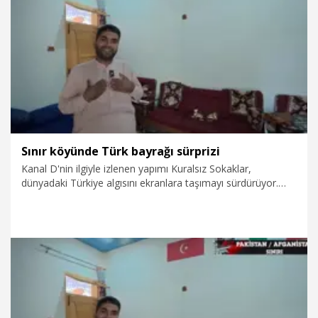
3.08.2026
Gündem
Sınır köyünde Türk bayrağı sürprizi
Kanal D'nin ilgiyle izlenen yapımı Kuralsız Sokaklar,
dünyadaki Türkiye algısını ekranlara taşımayı sürdürüyor.
Programda bu kez, Pakistan-Afganistan sınırında Türk
bayrağı Mert Öztürk'ün karşısına çıktı. Bölüme Öztürk'ü ve
izleyenleri hem gururlandıran hem duygulandıran sözler
damga vurdu
1.08.2026
Video