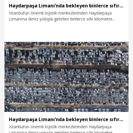
Haydarpaşa Limanı’nda bekleyen binlerce sıfır otomobil havadan görüntülendi
İstanbul’un önemli lojistik merkezlerinden Haydarpaşa
Limanı’na deniz yoluyla getirilen binlerce sıfır kilometre
otomobil, liman sahasında görüntülendi. Gümrük
işlemlerinin tamamlanmasının ardından yerlerine
ulaştırılacak araçlar, dronla havadan görüntülendi.
27.07.2026
Video
Haydarpaşa Limanı’nda bekleyen binlerce sıfır otomobil havadan görüntülendi
İstanbul’un önemli lojistik merkezlerinden Haydarpaşa
Limanı’na deniz yoluyla getirilen binlerce sıfır kilometre