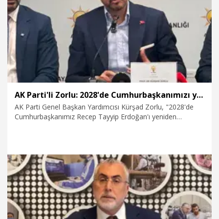
5.07.2026
Dünya
AK Parti'li Zorlu: 2028'de Cumhurbaşkanımızı yeniden seçeceğiz
AK Parti Genel Başkan Yardımcısı Kürşad Zorlu, "2028'de
Cumhurbaşkanımız Recep Tayyip Erdoğan'ı yeniden
cumhurbaşkanı seçeceğiz. Ama yetmez; biraz daha çıtamızı
büyüteceğiz. Ankara Büyükşehir Belediyesi'ni de Çankaya'yı
da AK Parti’yle onurlandıracağız" dedi.
4.07.2026
Politika