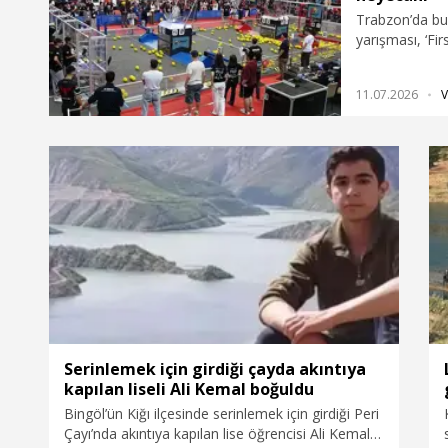
Trabzon’da bu y
yarışması, ‘Fi
Ankara’dan gel
belirlenen oyun
11.07.2026
V
Serinlemek için girdiği çayda akıntıya
kapılan liseli Ali Kemal boğuldu
Bingöl’ün Kiğı ilçesinde serinlemek için girdiği Peri
Çayı’nda akıntıya kapılan lise öğrencisi Ali Kemal