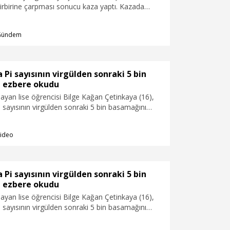
irbirine çarpması sonucu kaza yaptı. Kazada
nç ambulansla hastaneye kaldırılırken, ağır
elirlenen Toprak Töre (17), tüm müdahalelere
Gündem
ılamadı. Töre'nin arkasında yoluculuk yapan
e yoğun bakımda tedavisinin sürdüğü öğrenildi.
kaza sonrası yaşananlar cep telefonu
ydedildi.
 Pi sayısının virgülden sonraki 5 bin
 ezbere okudu
ayan lise öğrencisi Bilge Kağan Çetinkaya (16),
 sayısının virgülden sonraki 5 bin basamağını
 Akdeniz Üniversitesi'nden 1 akademisyen ve
etmeni gözetiminde gerçekleştirilen denemede
ideo
Çetinkaya, hedefine ulaşmak için rakamları
atırlara bölerek 6 ay boyunca özel bir teknikle
edi.
 Pi sayısının virgülden sonraki 5 bin
 ezbere okudu
ayan lise öğrencisi Bilge Kağan Çetinkaya (16),
 sayısının virgülden sonraki 5 bin basamağını
 Akdeniz Üniversitesi'nden 1 akademisyen ve
etmeni gözetiminde gerçekleştirilen denemede