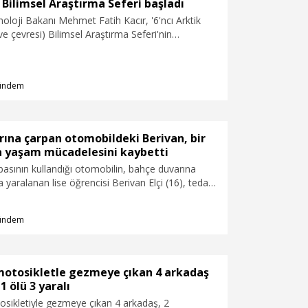
k Bilimsel Araştırma Seferi başladı
oloji Bakanı Mehmet Fatih Kacır, '6'ncı Arktik
e çevresi) Bilimsel Araştırma Seferi'nin
yurdu.
ündem
ına çarpan otomobildeki Berivan, bir
a yaşam mücadelesini kaybetti
asının kullandığı otomobilin, bahçe duvarına
a yaralanan lise öğrencisi Berivan Elçi (16), tedavi
nede 7 gün sonra yaşamını yitirdi.
ündem
 motosikletle gezmeye çıkan 4 arkadaş
1 ölü 3 yaralı
osikletiyle gezmeye çıkan 4 arkadaş, 2