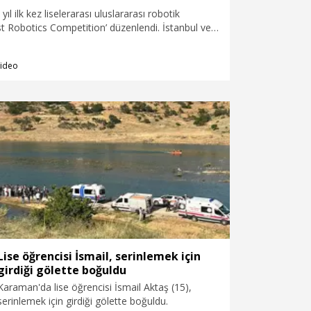
ıl ilk kez liselerarası uluslararası robotik
rst Robotics Competition’ düzenlendi. İstanbul ve
en yaklaşık 400 öğrenci tasarladıkları robotları
 ve kurallar dahilinde yarıştırdı.
ideo
Lise öğrencisi İsmail, serinlemek için
girdiği gölette boğuldu
Karaman'da lise öğrencisi İsmail Aktaş (15),
serinlemek için girdiği gölette boğuldu.