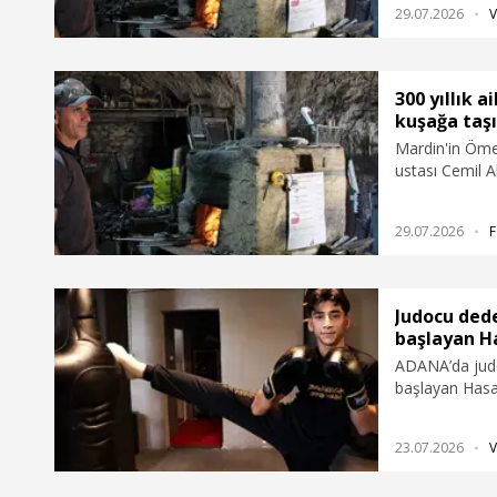
29.07.2026
V
mesleğini 8'in
300 yıllık a
kuşağa taş
Mardin'in Ömer
ustası Cemil A
yıllık, 7 kuşak
öğrencisi 15 ya
29.07.2026
F
mesleğini 8'in
Judocu ded
başlayan H
ADANA’da judo
başlayan Hasa
tüm rakiplerin
şampiyonasınd
23.07.2026
V
adını yaşatmak