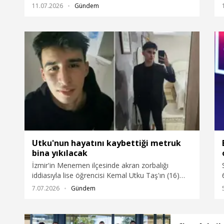
Övet (15), boğuldu.
11.07.2026
Gündem
Utku'nun hayatını kaybettiği metruk
bina yıkılacak
İzmir'in Menemen ilçesinde akran zorbalığı
iddiasıyla lise öğrencisi Kemal Utku Taş'ın (16)
hayatını kaybettiği metruk binanın yıkılmasına
7.07.2026
Gündem
karar verildi.