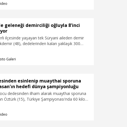
ideo
ci kuşağa taşımayı hedefliyor.
ile geleneği demirciliği oğluyla 8'inci
ıyor
li ilçesinde yaşayan tek Süryani aileden demir
kdemir (48), dedelerinden kalan yaklaşık 300
lık demircilik geleneğini yaşatıyor. Akdemir, lise
şındaki oğlu Gevergis'i de yetiştirerek aile
oto Galeri
ci kuşağa taşımayı hedefliyor.
esinden esinlenip muaythai sporuna
asan'ın hedefi dünya şampiyonluğu
cu dedesinden ilham alarak muaythai sporuna
n Öztürk (15), Türkiye Şampiyonası'nda 60 kiloda
i yenerek altın madalya kazandı. Dünya
a altın madalya hedefleyen Öztürk, "Dedemin
ideo
 ve ülkemi gururlandırmak istiyorum" dedi.