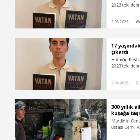
2023'teki depr
askerinin fedak
'Vatan Nöbetçi
2.08.2026
Vi
17 yaşındak
çıkardı
Hatay'ın Reyha
2023'teki depr
askerinin fedak
'Vatan Nöbetçi
2.08.2026
G
300 yıllık a
kuşağa taş
Mardin'in Ömer
ustası Cemil A
yıllık, 7 kuşak
öğrencisi 15 ya