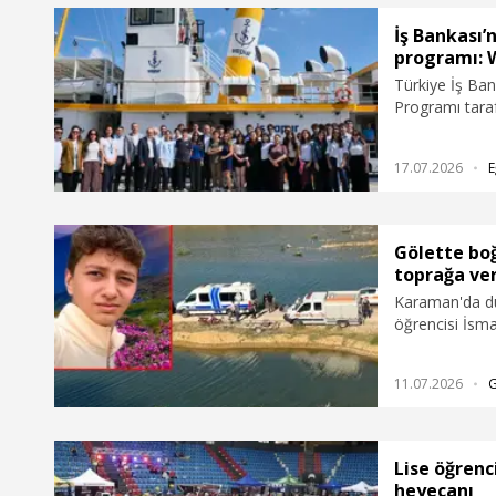
İş Bankası’n
programı:
Türkiye İş Ban
Programı taraf
WorkupOnBoard
Program kapsa
17.07.2026
E
tarihlerinde d
Gölette boğ
toprağa ver
Karaman'da dün
öğrencisi İsmai
11.07.2026
Lise öğrenc
heyecanı