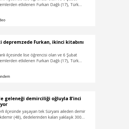
emlerden etkilenen Furkan Dağlı (17), Türk
arlıklarını ve mücadele ruhunu işlediği ikinci kitabı
leri'ni okuyucu ile buluşturdu.
deo
i depremzede Furkan, ikinci kitabını
nlı ilçesinde lise öğrencisi olan ve 6 Şubat
emlerden etkilenen Furkan Dağlı (17), Türk
arlıklarını ve mücadele ruhunu işlediği ikinci kitabı
leri'ni okuyucu ile buluşturdu.
ündem
ile geleneği demirciliği oğluyla 8'inci
ıyor
li ilçesinde yaşayan tek Süryani aileden demir
kdemir (48), dedelerinden kalan yaklaşık 300
lık demircilik geleneğini yaşatıyor. Akdemir, lise
şındaki oğlu Gevergis'i de yetiştirerek aile