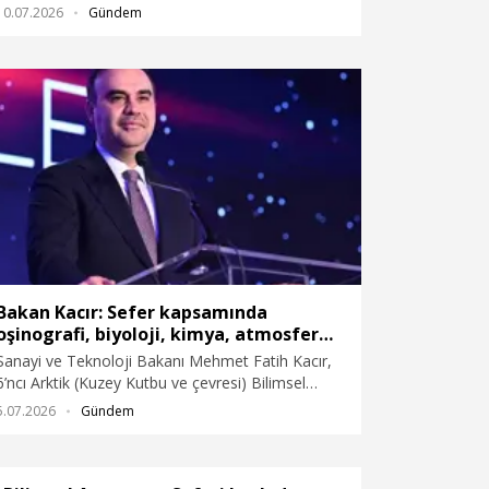
10.07.2026
Gündem
Bakan Kacır: Sefer kapsamında
oşinografi, biyoloji, kimya, atmosfer
çalışmaları, meteoroloji, jeodezi ve
Sanayi ve Teknoloji Bakanı Mehmet Fatih Kacır,
uydu sistemleri alanlarında toplam 12
6’ncı Arktik (Kuzey Kutbu ve çevresi) Bilimsel
farklı bilimsel proje ve çalışma hayata
Araştırma Seferinin başladığını duyurdu.
5.07.2026
Gündem
geçirilecek