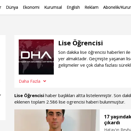
r
Dünya
Ekonomi
Kurumsal
English
Reklam
Abonelik/Kurum
Lise Öğrencisi
Son dakika lise öğrencisi haberleri i
yer almaktadır. Geçmişte yaşanan lis
gelişmeler ve çok daha fazlası sürekl
n
Daha Fazla
,
Lise Öğrencisi
haber başlıkları altta listelenmiştir. Son da
eklenen toplam 2.586 lise ogrencisi haberi bulunmuştur.
17 yaşındak
çıkardı
Hatay'ın Reyha