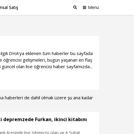
sal Satış
Menü
Ara
le ilgili DHA'ya eklenen tüm haberler bu sayfada
e öğrencisi gelişmeleri, bugün yaşanan en flaş
i güncel olan lise öğrencisi haber sayfamızda...
kika haberleri de dahil olmak üzere şu ana kadar
i depremzede Furkan, ikinci kitabını
nlı ilçesinde lise öğrencisi olan ve 6 Şubat