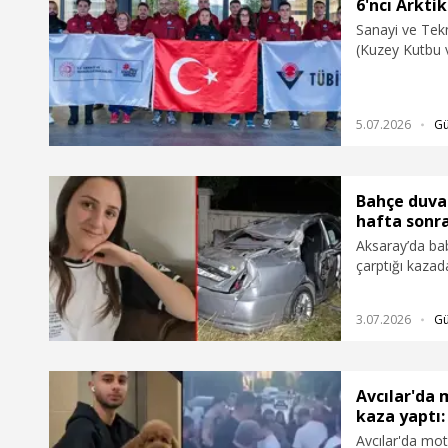
6'ncı Arkti
Sanayi ve Tekn
(Kuzey Kutbu v
başladığını du
5.07.2026
G
Bahçe duvar
hafta sonr
Aksaray’da bab
çarptığı kazad
gördüğü hasta
3.07.2026
G
Avcılar'da
kaza yaptı: 
Avcılar'da mot