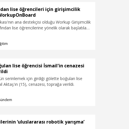
dan lise öğrencileri için girişimcilik
 WorkupOnBoard
kası'nın ana destekçisi olduğu Workup Girişimcilik
ından lise öğrencilerine yönelik olarak başlatılan
, uçtan uca ürün geliştirme deneyimi sunuyor.
mında 20 lise öğrencisi, 6-24 Temmuz
ğitim
üzenlenecek eğitime dahil oluyor.
ulan lise öğrencisi İsmail'in cenazesi
ildi
 serinlemek için girdiği gölette boğulan lise
l Aktaş'ın (15), cenazesi, toprağa verildi.
Gündem
ilerinin ‘uluslararası robotik yarışma’