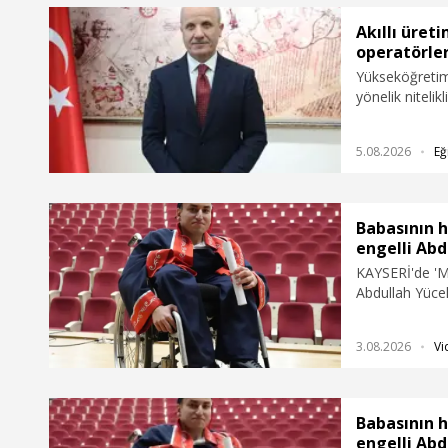
Akıllı üret
operatörler
Yükseköğretim
yönelik nitelik
Yürütme Sistem
üretim sistemle
5.08.2026
Eğ
yetiştirmeyi he
Babasının h
engelli Abd
KAYSERİ'de 'M
Abdullah Yücel
Fakültesi Türk
Tekerlekli san
3.08.2026
Vi
okula getirip
"Karşılaştığı 
başarıyla da ed
ruhlar asla en
Babasının h
ama güzel geç
engelli Abd