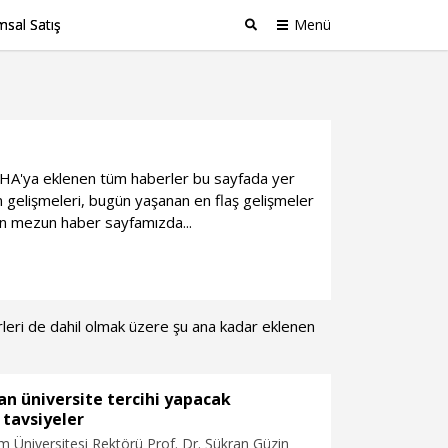
sal Satış
Menü
Ara
i DHA'ya eklenen tüm haberler bu sayfada yer
gelişmeleri, bugün yaşanan en flaş gelişmeler
lan mezun haber sayfamızda...
erleri de dahil olmak üzere şu ana kadar eklenen
n üniversite tercihi yapacak
 tavsiyeler
im Üniversitesi Rektörü Prof. Dr. Şükran Güzin