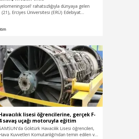
ardım etti” diye konuştu.
yelomeningosel' rahatsızlığıyla dünyaya gelen
 (21), Erciyes Üniversitesi (ERÜ) Edebiyat
 Dili ve Edebiyatı Bölümü’nden mezun oldu.
dalyeye bağımlı olan Abdullah Yücel’i her gün
itim
 götüren öğretmen babası Yavuz Yücel,
bütün zorluklara rağmen üstesinden geldi ve
ebiyat fakültesini bitirdi. Bedenler engelli olabilir,
gelli olmaz” dedi. Abdullah Yücel ise “Süreç zorlu
ti. En azından severek yaptım. Hocalarım, ailem,
ardım etti” diye konuştu.
Havacılık lisesi öğrencilerine, gerçek F-
4 savaş uçağı motoruyla eğitim
SAMSUN'da Göktürk Havacılık Lisesi öğrencileri,
Hava Kuvvetleri Komutanlığı’ndan temin edilen ve