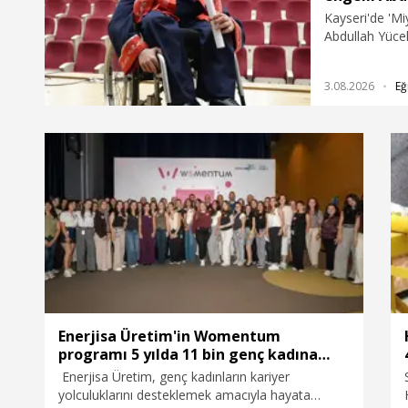
arkadaşlarım y
Kayseri'de 'Mi
Abdullah Yücel
Fakültesi Türk
Tekerlekli san
3.08.2026
Eğ
okula getirip
"Karşılaştığı 
başarıyla da ed
ruhlar asla en
ama güzel geç
arkadaşlarım y
Enerjisa Üretim'in Womentum
programı 5 yılda 11 bin genç kadına
ulaştı
Enerjisa Üretim, genç kadınların kariyer
yolculuklarını desteklemek amacıyla hayata