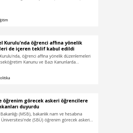
günü 81 ilde gerçekleştirilecek.
ğitim
 Kurulu'nda öğrenci affına yönelik
ri de içeren teklif kabul edildi
rulu'nda, öğrenci affına yönelik düzenlemeleri
ükseköğretim Kanunu ve Bazı Kanunlarda
lmasına Dair Kanun Teklifi' kabul edildi.
olitika
e öğrenim görecek askeri öğrencilere
mkanları duyurdu
 Bakanlığı (MSB), bakanlık nam ve hesabına
ri Üniversitesi'nde (SBÜ) öğrenim görecek askeri
ğlanan imkanları duyurdu.