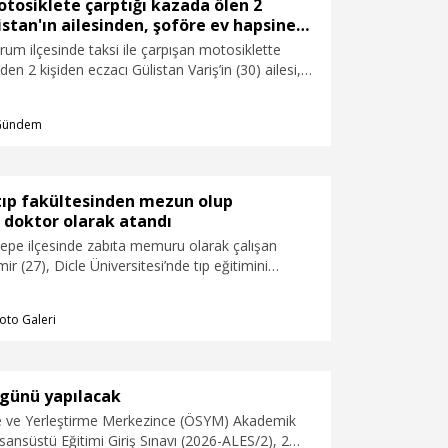
Necmettin Atsü, aday öğrencileri ve ailelerini
tosiklete çarptığı kazada ölen 2
kampüsleri yerinde görmeye davet ederek,
istan'ın ailesinden, şoföre ev hapsine
“Gençlerimize önce ‘Bize gelin’ değil, ‘Gelin, bizi
um ilçesinde taksi ile çarpışan motosiklette
görün’ diyoruz. Tercihinizi yalnızca puanlara göre
en 2 kişiden eczacı Gülistan Variş’in (30) ailesi,
değil, nasıl bir insan ve meslek mensubu olmak
ksi şoförünün adli kontrol ve konutu terk etmeme
istediğinize göre yapın” dedi.�
t bırakılmasına itiraz etti. Variş’in ablası Şevin
Gündem
, “Benim kız kardeşim bir daha geri dönmeyecek
i şoförü evinde rahatlıkla oturacak. Biz acımızı
nün sonunda tahliye kararıyla bir kere daha
dık, üzüldük” dedi.
tıp fakültesinden mezun olup
 doktor olarak atandı
ltepe ilçesinde zabıta memuru olarak çalışan
r (27), Dicle Üniversitesi’nde tıp eğitimini
Şemdinli Devlet Hastanesi’ne doktor olarak
k süreçte zabıtalıkta gece vardiyasında çalışıp,
oto Galeri
devam eden Demir, Kızıltepe Belediye Başkanı
verdiği beyaz doktor önlüğünü giyerek belediye
ı.
 günü yapılacak
 ve Yerleştirme Merkezince (ÖSYM) Akademik
sansüstü Eğitimi Giriş Sınavı (2026-ALES/2), 2