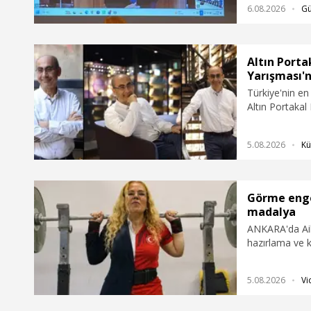
6.08.2026
G
ROKETSAN'ın iş
açıkladı. İkin
kaynaklarımız 
alma sürecine 
Altın Porta
Yarışması'n
Türkiye'nin en 
Altın Portakal
Yarışması'nın 
5.08.2026
Kü
Görme enge
madalya
ANKARA'da Aile
hazırlama ve 
görme engelli 
sporcu oldu, 
5.08.2026
Vi
2025’te dünya 