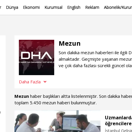
r
Dünya
Ekonomi
Kurumsal
English
Reklam
Abonelik/Kurum
Mezun
Son dakika mezun haberleri ile ilgil
almaktadır. Geçmişte yaşanan mezun 
ve çok daha fazlası sürekli güncel o
Daha Fazla
Mezun
haber başlıkları altta listelenmiştir. Son dakika hab
toplam 5.450 mezun haberi bulunmuştur.
n
Uzmanlarda
öğrencilere
İstanbul Geliş