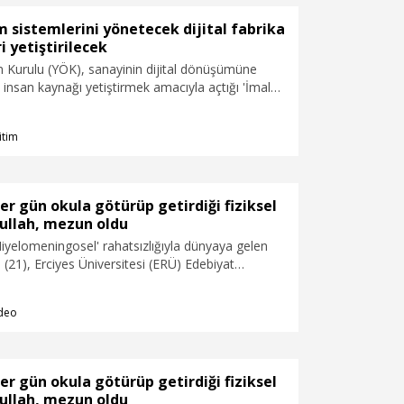
im sistemlerini yönetecek dijital fabrika
i yetiştirilecek
 Kurulu (YÖK), sanayinin dijital dönüşümüne
li insan kaynağı yetiştirmek amacıyla açtığı 'İmalat
leri (MES) Operatörlüğü' programıyla akıllı
rini yönetecek dijital fabrika operatörlerini
itim
defliyor.
er gün okula götürüp getirdiği fiziksel
ullah, mezun oldu
iyelomeningosel' rahatsızlığıyla dünyaya gelen
 (21), Erciyes Üniversitesi (ERÜ) Edebiyat
 Dili ve Edebiyatı Bölümü’nden mezun oldu.
dalyeye bağımlı olan Abdullah Yücel’i her gün
deo
 götüren öğretmen babası Yavuz Yücel,
bütün zorluklara rağmen üstesinden geldi ve
ebiyat fakültesini bitirdi. Bedenler engelli olabilir,
gelli olmaz” dedi. Abdullah Yücel ise “Süreç zorlu
er gün okula götürüp getirdiği fiziksel
ti. En azından severek yaptım. Hocalarım, ailem,
ullah, mezun oldu