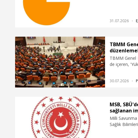
Ağustos Pazar 
31.07.2026
E
TBMM Genel
düzenlemele
TBMM Genel Ku
de içeren, 'Y
Değişiklik Yapı
30.07.2026
P
MSB, SBÜ'd
sağlanan i
Milli Savunma
Sağlık Bilimle
öğrencilere sa