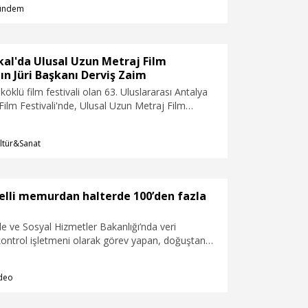
ündem
e alım süreçlerine doğrudan dahil edileceğini
ci, “Onları bizim ihtiyaç duyduğumuz alanlarda insan
üzerinden kendileriyle temasa geçip inşallah işe
dahil edeceğiz” dedi.
kal'da Ulusal Uzun Metraj Film
ın Jüri Başkanı Derviş Zaim
köklü film festivali olan 63. Uluslararası Antalya
 Film Festivali'nde, Ulusal Uzun Metraj Film
Jüri Başkanlığı görevini Derviş Zaim üstlenecek.
ltür&Sanat
lli memurdan halterde 100’den fazla
 ve Sosyal Hizmetler Bakanlığı’nda veri
kontrol işletmeni olarak görev yapan, doğuştan
Döndü Kanat, 2007 yılında başladığı halterde milli
100’ü aşkın madalya kazanarak 2023, 2024 ve
deo
şampiyonlukları yaşadı.