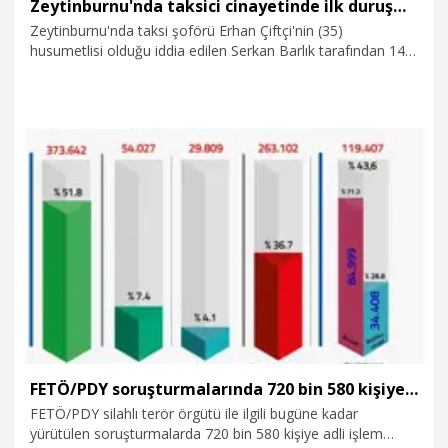
Zeytinburnu'nda taksici cinayetinde ilk duruşma
Zeytinburnu'nda taksi şoförü Erhan Çiftçi'nin (35)
husumetlisi olduğu iddia edilen Serkan Barlık tarafından 14
bıçak darbesiyle öldürülmesine ilişkin davanın ilk duruşması
görüldü. Mahkeme heyeti, tutuklu sanık Serkan Barlık'ın
tutukluluk halinin devamına karar vererek duruşmayı 5
Kasım'a erteledi. Balık savunmasında " Daha önce babasıyla
aramda husumet vardı, kendisiyle yoktu. Olay günü
üzerimde hurda toplamak için bulundurduğum ekmek bıçağı
vardı. Tartışma sırasında önce yumruklaştık. Onda da bıçak
16.07.2026
Gündem
vardı. Bana vurmaya çalışınca kendimi geri çektim. Sonra
önümü kesti. Ben de bıçağı çıkarıp birkaç kez salladım. Bu
eylemi planlayarak yapmadım" dedi.
FETÖ/PDY soruşturmalarında 720 bin 580 kişiye adli işlem yapıldı
FETÖ/PDY silahlı terör örgütü ile ilgili bugüne kadar
yürütülen soruşturmalarda 720 bin 580 kişiye adli işlem