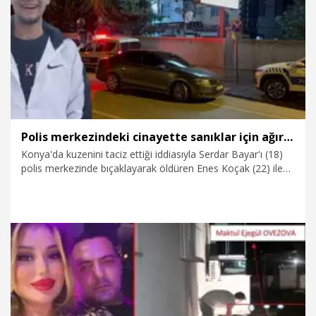
14.07.2026
Gündem
Polis merkezindeki cinayette sanıklar için ağırlaştırılmış müebbet talebi
Konya'da kuzenini taciz ettiği iddiasıyla Serdar Bayar'ı (18)
polis merkezinde bıçaklayarak öldüren Enes Koçak (22) ile
babası Seyfettin Koçak hakkında ağırlaştırılmış müebbet
hapis cezası talep edildi. Babası ve kardeşine yardım ettiği
iddiasıyla Mahmud Sami Koçak için de 15 yıldan 20 yıla
kadar hapis cezası istendi.
14.07.2026
Gündem