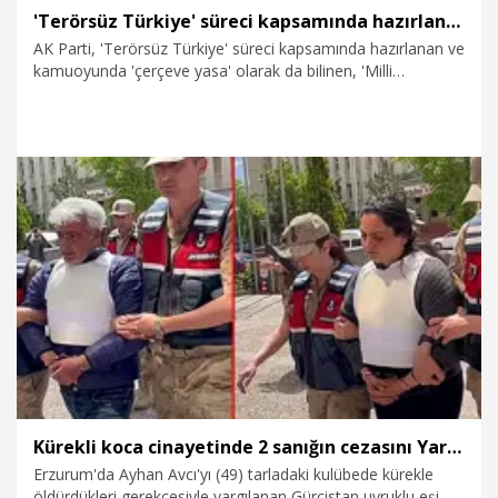
'Terörsüz Türkiye' süreci kapsamında hazırlanan kanun teklifi TBMM'de
AK Parti, 'Terörsüz Türkiye' süreci kapsamında hazırlanan ve
kamuoyunda 'çerçeve yasa' olarak da bilinen, 'Milli
Dayanışma ve Toplumsal Bütünleşmenin Güçlendirilmesine
Dair Kanun Teklifi'ni, TBMM Başkanlığına sundu.
5.08.2026
Politika
Kürekli koca cinayetinde 2 sanığın cezasını Yargıtay onadı
Erzurum'da Ayhan Avcı'yı (49) tarladaki kulübede kürekle
öldürdükleri gerekçesiyle yargılanan Gürcistan uyruklu eşi