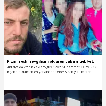
müebbet hapisle cezalandırılmasını istedi.
15.07.2026
Gündem
Kızının eski sevgilisini öldüren baba müebbet, kızları 8 yıl 4'er ay hapis cezası aldı
Antalya'da kızının eski sevgilisi Seyit Muhammet Talay'ı (27)
bıçakla öldürmekten yargılanan Ömer Sıcak (51) ‘kasten
öldürme suçundan müebbet hapis cezasına çarptırılırken,
kızları A.S. ve D.S. ise ‘kasten öldürmeye yardım etme’
suçundan 8 yıl 4'er ay hapis cezası aldı.