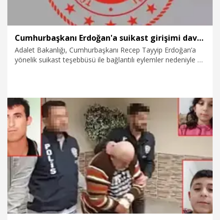
Cumhurbaşkanı Erdoğan'a suikast girişimi davasında sanıklara ağır cezalar verildi
Adalet Bakanlığı, Cumhurbaşkanı Recep Tayyip Erdoğan’a
yönelik suikast teşebbüsü ile bağlantılı eylemler nedeniyle 41
sanık hakkında ağırlaştırılmış müebbet ve müebbet hapis
cezaları verildiğini duyurdu.
1.08.2026
Politika