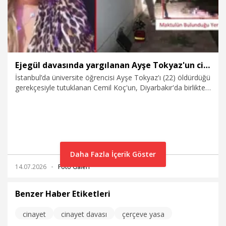
Ejegül davasında yargılanan Ayşe Tokyaz'un cinayet sanığı: İntihar olup olmadığı araştırılsın
İstanbul’da üniversite öğrencisi Ayşe Tokyaz'ı (22) öldürdüğü
gerekçesiyle tutuklanan Cemil Koç'un, Diyarbakır'da birlikte
yaşadığı Ejegül Ovezova'nın ölümüne ilişkin ağırlaştırılmış
müebbet hapis istemiyle yargılandığı davanın 5'inci
duruşması görüldü. Koç, savunmasında, "Düşme hususunun
intihar olup olmadığının belirlenmesi için rapor aldırılmasını
talep ediyorum" dedi.
Daha Fazla İçerik Göster
14.07.2026
Foto Galeri
Benzer Haber Etiketleri
cinayet
cinayet davası
çerçeve yasa