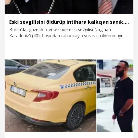
Eski sevgilisini öldürüp intihara kalkışan sanık, yüzünde kanama olduğunu söyleyip savunma yapmadı
Bursa’da, güzellik merkezinde eski sevgilisi Nagihan
Karadeniz'i (40), başından tabancayla vurarak öldürüp aynı
silahla intihara kalkışan Halit Dertli'nin (49) yargılanmasına
başlandı. Olay sonrası 3 ay hastanede yatan ve taburcu
olunca tutuklanan Dertli, duruşmaya cezaevinden SEGBİS ile
bağlandı. Dertli, yeni ameliyat olduğu için yüzünde kanama
olduğunu ve savunmasını yapamayacağını belirtti. Duruşma,
ertelendi.
17.07.2026
Gündem