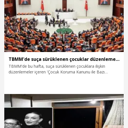
verilmediği belirtildi.
3.08.2026
Gündem
TBMM'de suça sürüklenen çocuklar düzenlemesi görüşülecek
TBMM'de bu hafta, suça sürüklenen çocuklara ilişkin
düzenlemeler içeren 'Çocuk Koruma Kanunu ile Bazı
Kanunlarda Değişiklik Yapılmasına Dair Kanun Teklifi'
görüşülecek.
2.08.2026
Politika