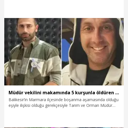
yapıldı. 83 bin 836 kişi hakkında dava ve soruşturmalar
devam ediyor.
15.07.2026
Gündem
Müdür vekilini makamında 5 kurşunla öldüren sanık için ağırlaştırılmış müebbet talebi
Balıkesir’in Marmara ilçesinde boşanma aşamasında olduğu
eşiyle ilişkisi olduğu gerekçesiyle Tarım ve Orman Müdür
Vekili Murat Yakupoğlu'nu (37) makamında 5 kurşunla
öldüren Selçuk Aydoğan’ın (44) yargılandığı davada
mütalaasını veren savcı, tutuklu sanığını ağırlaştırılmış