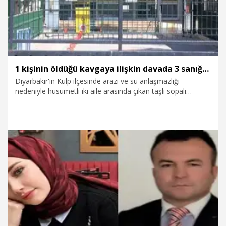
1 kişinin öldüğü kavgaya ilişkin davada 3 sanığa 15'er yıl hapis
Diyarbakır'ın Kulp ilçesinde arazi ve su anlaşmazlığı
nedeniyle husumetli iki aile arasında çıkan taşlı sopalı
kavgada Şeyhmus Cengiz'in (32) öldürülmesine ilişkin
görülen davada 3 kişi haksız tahrik ve takdiri indirim
uygulanarak 15'er yıl hapis cezasına çarptırıldı, 9 sanık ise
beraat etti.
21.07.2026
Gündem