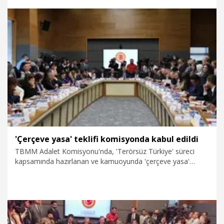
bizim kabul edeceğimiz ya da ailenin ateşini söndürecek bir
netice olmadı'' dedi.
8.08.2026
Gündem
'Çerçeve yasa' teklifi komisyonda kabul edildi
TBMM Adalet Komisyonu'nda, 'Terörsüz Türkiye' süreci
kapsamında hazırlanan ve kamuoyunda 'çerçeve yasa'
olarak bilinen, 'Milli Dayanışma ve Toplumsal
Bütünleşmenin Güçlendirilmesine Dair Kanun Teklifi' kabul
edildi. Teklifin pazartesi günü genel kurulda görüşülmesi
bekleniyor.