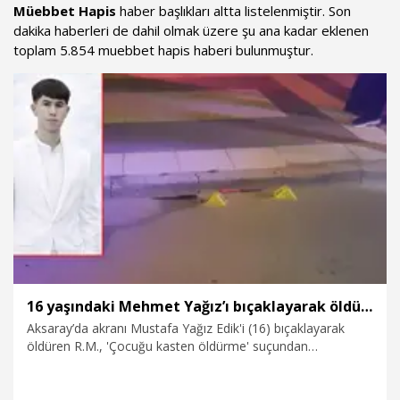
Müebbet Hapis
haber başlıkları altta listelenmiştir. Son
dakika haberleri de dahil olmak üzere şu ana kadar eklenen
toplam 5.854 muebbet hapis haberi bulunmuştur.
16 yaşındaki Mehmet Yağız’ı bıçaklayarak öldüren akranına 16 yıl hapis cezası
Aksaray’da akranı Mustafa Yağız Edik'i (16) bıçaklayarak
öldüren R.M., 'Çocuğu kasten öldürme' suçundan
yargılandığı davada 'iyi hal' indirimi uygulanarak 16 yıl 11 ay
hapis cezasına çarptırıldı. Edik ailesinin avukatı Yunus Emre
Özdemir, karara itiraz edeceklerini belirterek, “Bu ceza,