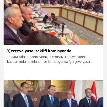
8.08.2026
Politika
'Çerçeve yasa' teklifi komisyonda
TBMM Adalet Komisyonu, 'Terörsüz Türkiye' süreci
kapsamında hazırlanan ve kamuoyunda 'çerçeve yasa'
olarak bilinen, 'Milli Dayanışma ve Toplumsal
Bütünleşmenin Güçlendirilmesine Dair Kanun Teklifi'ni
görüşmek üzere toplandı.
8.08.2026
Politika