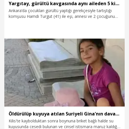
Yargıtay, gürültü kavgasında aynı aileden 5 kişiyi öldüren sanık hakkındaki kararı bozdu
Ankara’da çocukları gürültü yaptığı gerekçesiyle tartıştığı
komşusu Hamdi Turgut (41) ile eşi, annesi ve 2 çocuğunu
pompalı tüfekle öldüren Tahsin Ünsür’e (75) yerel mahkeme
tarafından 4’ü ağırlaştırılmış, 5 kez müebbet hapis cezası
verilen karar, Yargıtay tarafından bozuldu. Yargıtay 1’inci
Ceza Dairesi, sanığın cezai ehliyetinin sağlık kurulu raporuyla
belirlenmesi gerektiğine hükmetti.
1.08.2026
Gündem
Öldürülüp kuyuya atılan Suriyeli Gina'nın davası yeniden başladı
Kilis'te kaybolduktan sonra boynuna briket bağlı halde su
kuyusunda cesedi bulunan ve cinsel istismara maruz kaldığı