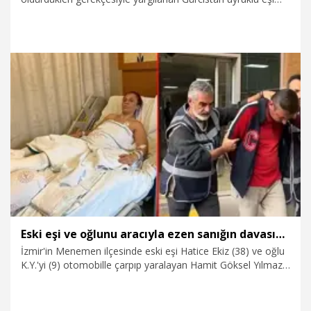
Padına Avcı'ya (35) haksız tahrik indirimi uygulanarak verilen
17 yıl hapis cezası ile Fahrullah Özdemir'e (57) verilen 15 yıl
hapis cezası, Yargıtay tarafından onandı. Yargıtay, tahliyesini
isteyen Padına Avcı'nın talebini de reddetti.
5.08.2026
Gündem
Eski eşi ve oğlunu aracıyla ezen sanığın davasında gerekçeli karar: Kast, öldürme suçuna temas ediyor
İzmir'in Menemen ilçesinde eski eşi Hatice Ekiz (38) ve oğlu
K.Y.'yi (9) otomobille çarpıp yaralayan Hamit Göksel Yılmaz'a
(45) verilen 20,5 yıl hapis cezasının gerekçeli kararı açıklandı.
Kararda, sanık Yılmaz'a Ekiz yönünden eylemini aracın hızı,
ağırlığı dikkate alınarak öldürmeye elverişli olduğu, taraflar