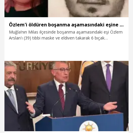
konuştu.
Özlem'i öldüren boşanma aşamasındaki eşine ilk duruşmada ağırlaştırılmış müebbet verildi
Muğla’nın Milas ilçesinde boşanma aşamasındaki eşi Özlem
Arslan'ı (39) tıbbi maske ve eldiven takarak 6 bıçak
darbesiyle öldüren Nihat Arslan (39), yargılandığı ilk
duruşmada ağırlaştırılmış müebbet hapis cezasına çarptırıldı.
6.08.2026
Gündem