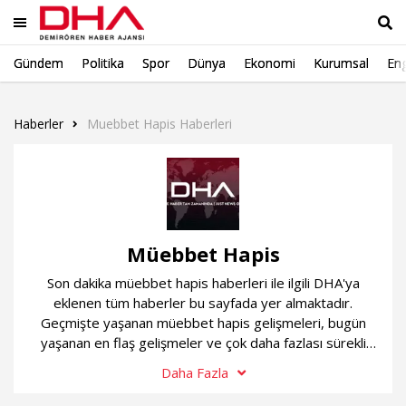
Gündem
Politika
Spor
Dünya
Ekonomi
Kurumsal
Eng
Ara
Haberler
Muebbet Hapis Haberleri
Müebbet Hapis
Son dakika müebbet hapis haberleri ile ilgili DHA'ya
eklenen tüm haberler bu sayfada yer almaktadır.
Geçmişte yaşanan müebbet hapis gelişmeleri, bugün
yaşanan en flaş gelişmeler ve çok daha fazlası sürekli
güncel olan müebbet hapis haber sayfamızda...
Daha Fazla