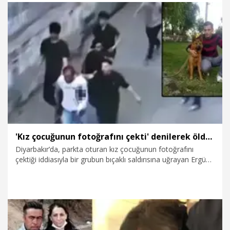
28.07.2026
Gündem
'Kız çocuğunun fotoğrafını çekti' denilerek öldürülmüştü; istinaf sonrası karar çıktı
Diyarbakır’da, parkta oturan kız çocuğunun fotoğrafını
çektiği iddiasıyla bir grubun bıçaklı saldırısına uğrayan Ergün
Arslan'ın (40) öldürülmesine ilişkin istinaf mahkemesinin
bozma kararının ardından yeniden görülen davada, suça
sürüklenen çocuk S.D. yaş ve iyi hal indirimiyle 11 yıl 8 ay
hapis cezasına çarptırıldı. Diğer 5 sanık ise 'Silahla kasten
yaralama' suçundan hapis cezası aldı.