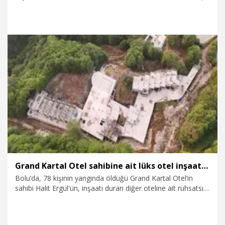
anlaşılan Suriye uyruklu 9 yaşındaki Gina Mercimek'in
ölümüne ilişkin sanıklardan birine ağırlaştırılmış müebbet
hapis cezasının verildiği, diğerinin beraat ettiği dava; Yargıtay
1'inci Ceza Dairesi’nin bozma kararının ardından yeniden
görüldü.
31.07.2026
Gündem
Grand Kartal Otel sahibine ait lüks otel inşaatındaki kaçak yapı yıkıldı
Bolu’da, 78 kişinin yangında öldüğü Grand Kartal Otel’in
sahibi Halit Ergül'ün, inşaatı duran diğer oteline ait ruhsatsız
personel lojmanının yıkımı yapıldı.