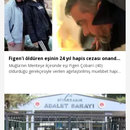
23.07.2026
Gündem
Figen'i öldüren eşinin 24 yıl hapis cezası onandı, kayınbiraderi ise tahliye edildi
Muğla'nın Menteşe ilçesinde eşi Figen Çoban'ı (40)
öldürdüğü gerekçesiyle verilen ağırlaştırılmış müebbet hapis
cezası, istinaf mahkemesi tarafından 24 yıla indirilen
Mehmet Emin Ata Çoban'ın (44) bu cezası Yargıtay
tarafından onandı. Cinayete yardım ettiği gerekçesiyle 17 yıl
hapis cezasına çarptırılan kardeşi Süleyman Çoban'ın
hükmünü ise bozan Yargıtay, tahliye edilmesine karar verdi.
23.07.2026
Gündem