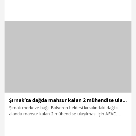
askeri helikopterin de kullanıldığı operasyonla kurtarıldı.
17.07.2026
Gündem
Şırnak’ta dağda mahsur kalan 2 mühendise ulaşmak için çalışma başlatıldı
Şırnak merkeze bağlı Balveren beldesi kırsalındaki dağlık
alanda mahsur kalan 2 mühendise ulaşılması için AFAD,
jandarma ve askeri helikopterin katılımıyla kurtarma
çalışması başlatıldı. Helikopterin güvenli iniş yapabileceği
alan bulunamayınca AFAD'ın dağcı ekibi yaklaşık 3 saat