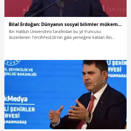
Bilal Erdoğan: Dünyanın sosyal bilimler mükemmeliyet merkezlerinden bir tanesi olmak istiyoruz
İbn Haldun Üniversitesi tarafından bu yıl 9'uncusu
düzenlenen TercihFest26'nın gala yemeğine katılan İbn
Haldun Üniversitesi Mütevelli Heyeti Başkan Vekili
Necmeddin Bilal Erdoğan, "Bu güzel kampüste, yerleşkede
gerçekten çok ciddi mesafe aldığımızı söyleyebilirim. Bu çok
ciddi mesafeyi çok iddialı hedefler çerçevesinde
değerlendirmenizi istiyorum. Biz gerçekten dünyanın sosyal
bilimler mükemmeliyet merkezlerinden, araştırma
merkezlerinden bir tanesi olmak istiyoruz” dedi.
1.08.2026
Gündem