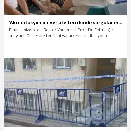
‘Akreditasyon üniversite tercihinde sorgulanması gereken bir parametredir’
Biruni Üniversitesi Rektör Yardımcısı Prof. Dr. Fatma Çelik,
adayların üniversite tercihini yaparken akreditasyonu
sorgulamaları gerektiğini belirterek, "Akreditasyon, bir
kurumun yaptığı işin yetkili kuruluşlar tarafından
denetlendiğini ve tescillendiğini gösterir. Bu nedenle mutlaka
üniversite tercihinde sorgulanması gereken bir
parametredir” dedi.
25.07.2026
Eğitim