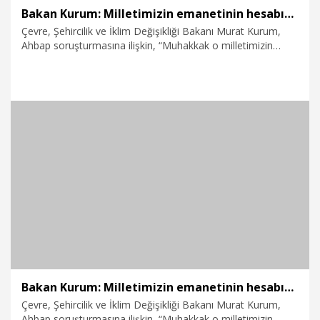
Bakan Kurum: Milletimizin emanetinin hesabını devletimiz soracaktır
Çevre, Şehircilik ve İklim Değişikliği Bakanı Murat Kurum,
Ahbap soruşturmasına ilişkin, “Muhakkak o milletimizin
emanetleriyle ilgili adli süreç işleyecek, hukuki süreç
işleyecek ve milletimizin emanetinin hesabını da devletimiz
soracaktır. Yani milletimizin o kıt kanaat gelirlerinden,
birikimlerinden verdiği yardımların biz de hesabını soracağız”
dedi.
1.08.2026
Video
Bakan Kurum: Milletimizin emanetinin hesabını devletimiz soracaktır
Çevre, Şehircilik ve İklim Değişikliği Bakanı Murat Kurum,
Ahbap soruşturmasına ilişkin, “Muhakkak o milletimizin