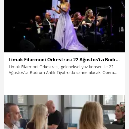
30.07.2026
Gündem
Limak Filarmoni Orkestrası 22 Ağustos’ta Bodrum'da sanatseverlerle buluşacak
Limak Filarmoni Orkestrası, geleneksel yaz konseri ile 22
Ağustos'ta Bodrum Antik Tiyatro'da sahne alacak. Opera
dünyasının uluslararası ölçekte tanınan isimlerini aynı
sahnede buluşturacak konserde, ünlü tenor Murat Karahan
ile Tamara Radjenovic'e orkestra şefi Darko Butorac eşlik
edecek.
25.07.2026
Kültür&Sanat