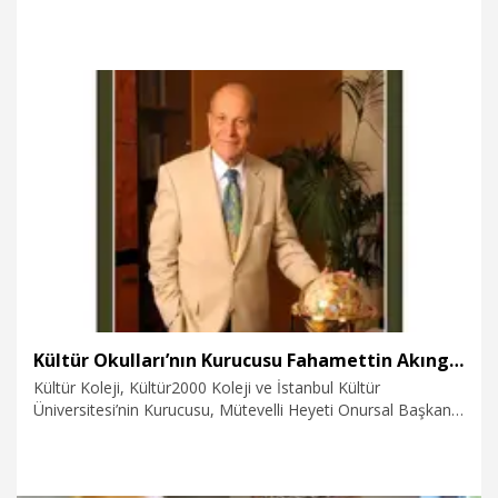
başladığını duyurdu.
5.07.2026
Gündem
Kültür Okulları’nın Kurucusu Fahamettin Akıngüç hayatını kaybetti
Kültür Koleji, Kültür2000 Koleji ve İstanbul Kültür
Üniversitesi’nin Kurucusu, Mütevelli Heyeti Onursal Başkanı
İnşaat Yüksek Mühendisi Fahamettin Akıngüç, 100 yaşında
hayatını kaybetti. Yaşa bağlı nedenlerle vefat eden
Akıngüç’ün vefatının ardından, düzenlenecek veda ve cenaze