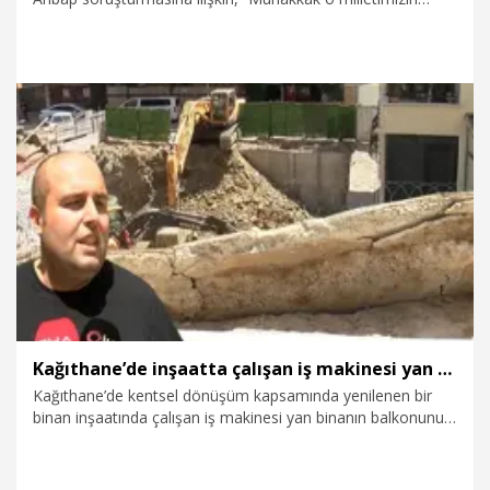
emanetleriyle ilgili adli süreç işleyecek, hukuki süreç
işleyecek ve milletimizin emanetinin hesabını da devletimiz
soracaktır. Yani milletimizin o kıt kanaat gelirlerinden,
birikimlerinden verdiği yardımların biz de hesabını soracağız”
dedi.
1.08.2026
Gündem
Kağıthane’de inşaatta çalışan iş makinesi yan binanın balkonunu yıktı: Deprem oluyor zannettik
Kağıthane’de kentsel dönüşüm kapsamında yenilenen bir
binan inşaatında çalışan iş makinesi yan binanın balkonunu
yıktı. Ev sahibi Burak Eşcan "Deprem oluyor zannettik. Bir de
baktık ki dozer kepçesi bizim balkona girdi" dedi.