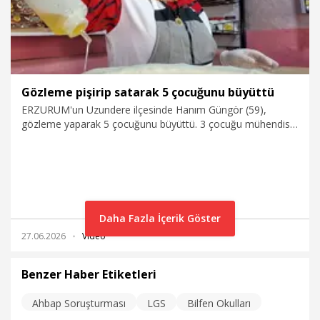
Gözleme pişirip satarak 5 çocuğunu büyüttü
ERZURUM'un Uzundere ilçesinde Hanım Güngör (59),
gözleme yaparak 5 çocuğunu büyüttü. 3 çocuğu mühendis
olan Güngör, “Evde kalsam huzursuz oluyordum.
Çocuklarımın geleceği için çalışmak zorundaydım” dedi.
Daha Fazla İçerik Göster
27.06.2026
Video
Benzer Haber Etiketleri
Ahbap Soruşturması
LGS
Bilfen Okulları