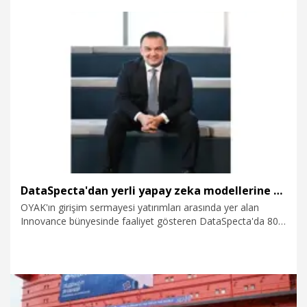
dahil edileceğini açıkladı. İkinci, “Onları bizim ihtiyaç
duyduğumuz alanlarda insan kaynaklarımız üzerinden
kendileriyle temasa geçip inşallah işe alma sürecine dahil
edeceğiz” dedi.
6.08.2026
Gündem
DataSpecta'dan yerli yapay zeka modellerine yatırım
OYAK'ın girişim sermayesi yatırımları arasında yer alan
Innovance bünyesinde faaliyet gösteren DataSpecta'da 80
mühendisin, dört yıldır yerli büyük dil modelleri ve kurumsal
yapay zeka çözümleri geliştirdiği duyuruldu. Şirketin kendi
bünyesinde kurduğu GPU altyapısı ile bugüne kadar 10'un
üzerinde yapay zeka ürünü ve çözümü hayata geçirildiği
kaydedildi.