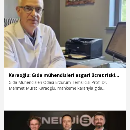
töreni programı açıklandı.
5.07.2026
Eğitim
Karaoğlu: Gıda mühendisleri asgari ücret riskiyle karşı karşıya
Gıda Mühendisleri Odası Erzurum Temsilcisi Prof. Dr.
Mehmet Murat Karaoğlu, mahkeme kararıyla gıda
mühendislerinin taban ücretini belirleme yetkisinin odadan
alındığını belirterek, "Bu yetkinin kaldırılması halinde zaten
birçok işletmede yaşanan ücret sorunları daha da
büyüyecek. Pek çok mühendis asgari ücret düzeyinde hatta
bunun da altında çalışmak zorunda kalabilecek" dedi.