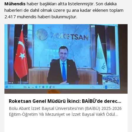
Mühendis
haber başlıkları altta listelenmiştir. Son dakika
haberleri de dahil olmak üzere şu ana kadar eklenen toplam
2.417 muhendis haberi bulunmuştur.
Roketsan Genel Müdürü İkinci: BAİBÜ’de dereceye giren mezunları işe alım sürecine dahil edeceğiz
Bolu Abant İzzet Baysal Üniversitesi'nin (BAİBÜ) 2025-2026
Eğitim-Öğretim Yılı Mezuniyet ve İzzet Baysal Vakfı Ödül
Törenine video konferans ile katılan ROKETSAN Genel
Müdürü Murat İkinci, üniversiteden dereceyle mezun olan
öğrencilerin ROKETSAN'ın işe alım süreçlerine doğrudan