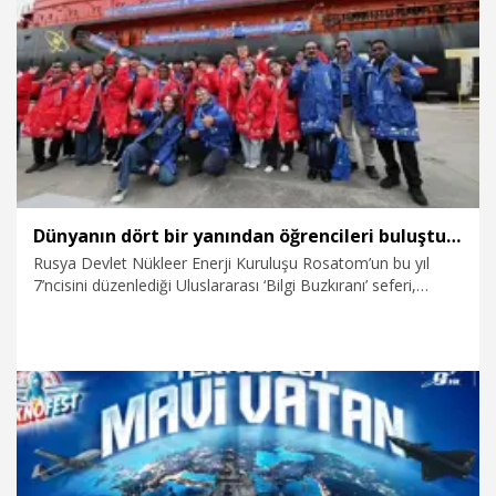
6.08.2026
Ekonomi
Dünyanın dört bir yanından öğrencileri buluşturan 'Bilgi Buzkıranı' seferi başladı
Rusya Devlet Nükleer Enerji Kuruluşu Rosatom’un bu yıl
7’ncisini düzenlediği Uluslararası ‘Bilgi Buzkıranı’ seferi,
törenle başladı. Murmansk’ta yapılan uğurlama töreniyle
Bilgi Buzkıranı yarışmasının kazananları, Kuzey Kutbu’na
doğru yola çıktı. 50 Let Pobedy nükleer buzkıranıyla
yapılacak keşif gezisinde Türk öğrenci Alper Tapkı da yer
alıyor.
5.08.2026
Eğitim