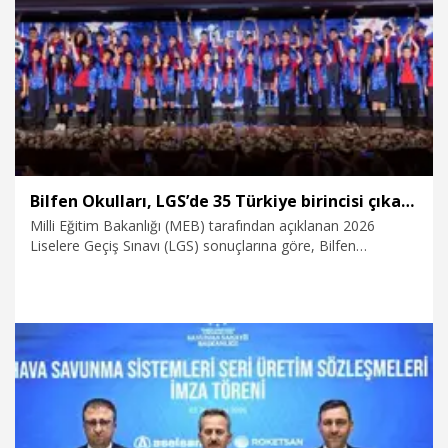
10.07.2026
Video
Bilfen Okulları, LGS’de 35 Türkiye birincisi çıkardı
Milli Eğitim Bakanlığı (MEB) tarafından açıklanan 2026
Liselere Geçiş Sınavı (LGS) sonuçlarına göre, Bilfen
Ortaokullarından mezun olan yaklaşık 2000 öğrenci
arasından 35’i sınavda tüm soruları doğru yanıtlayarak 500
tam puanla Türkiye birincisi oldu.
10.07.2026
Eğitim