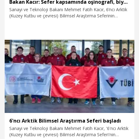
Bakan Kacır: Sefer kapsamında oşinografi, biyoloji, kimya, atmosfer çalışmaları, meteoroloji, jeodezi ve uydu sistemleri alanlarında toplam 12 farklı bilimsel proje ve çalışma hayata geçirilecek
Sanayi ve Teknoloji Bakanı Mehmet Fatih Kacır, 6’ncı Arktik
(Kuzey Kutbu ve çevresi) Bilimsel Araştırma Seferinin
başladığını duyurdu.
5.07.2026
Gündem
6'ncı Arktik Bilimsel Araştırma Seferi başladı
Sanayi ve Teknoloji Bakanı Mehmet Fatih Kacır, '6'ncı Arktik
(Kuzey Kutbu ve çevresi) Bilimsel Araştırma Seferi'nin