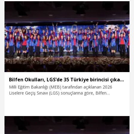
sürecek yürüyüşle bölgeye hareket etti.
16.07.2026
Gündem
Bilfen Okulları, LGS’de 35 Türkiye birincisi çıkardı
Milli Eğitim Bakanlığı (MEB) tarafından açıklanan 2026
Liselere Geçiş Sınavı (LGS) sonuçlarına göre, Bilfen
Ortaokullarından mezun olan yaklaşık 2000 öğrenci
arasından 35’i sınavda tüm soruları doğru yanıtlayarak 500
tam puanla Türkiye birincisi oldu.