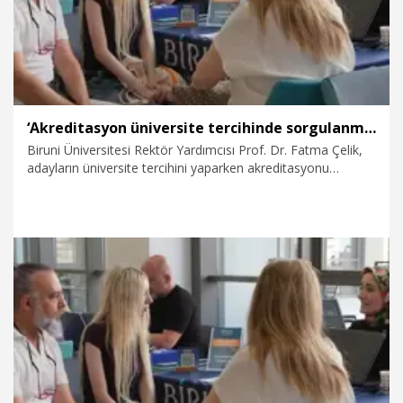
‘Akreditasyon üniversite tercihinde sorgulanması gereken bir parametredir’
Biruni Üniversitesi Rektör Yardımcısı Prof. Dr. Fatma Çelik,
adayların üniversite tercihini yaparken akreditasyonu
sorgulamaları gerektiğini belirterek, "Akreditasyon, bir
kurumun yaptığı işin yetkili kuruluşlar tarafından
denetlendiğini ve tescillendiğini gösterir. Bu nedenle mutlaka
üniversite tercihinde sorgulanması gereken bir
parametredir” dedi.
25.07.2026
Video