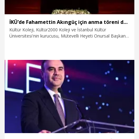
İKÜ’de Fahamettin Akıngüç için anma töreni düzenlendi
Kültür Koleji, Kültür2000 Koleji ve İstanbul Kültür
Üniversitesi'nin kurucusu, Mütevelli Heyeti Onursal Başkanı
İnşaat Yüksek Mühendisi Fahamettin Akıngüç için İstanbul
Kültür Üniversitesi'nde (İKÜ) anma töreni yapıldı. 100
yaşında hayatını kaybeden Akıngüç, düzenlenen törenin
ardından son yolculuğuna uğurlandı.
6.07.2026
Eğitim