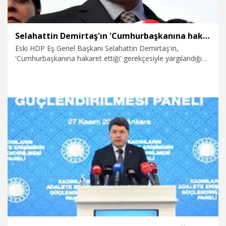
Selahattin Demirtaş'ın 'Cumhurbaşkanına hakaret' suçundan cezalandırılması istendi
Eski HDP Eş Genel Başkanı Selahattin Demirtaş'ın,
'Cumhurbaşkanına hakaret ettiği' gerekçesiyle yargılandığı
davada mütalaa verildi. Savcı, mütalaasında; Demirtaş'ın
davaya konu olan suçtan cezalandırılmasını talep etti.
27.11.2025
Politika