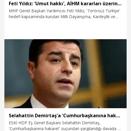
Feti Yıldız: 'Umut hakkı', AİHM kararları üzerinden içerik olarak mutlaka olacak
MHP Genel Başkan Yardımcısı Feti Yıldız, 'Terörsüz Türkiye'
hedefi kapsamında kurulan Milli Dayanışma, Kardeşlik ve
Demokrasi Komisyonu'nun hazırlayacağı raporda 'umut
hakkı'na yer verilip verilmeyeceğiyle ilgili, "Bu konuyu
toplantıda bir konuşalım. 'Umut hakkı' başlık olarak olmasa
da AİHM kararları üzerinden içerik olarak mutlaka olacak"
dedi.
16.02.2026
Politika
Selahattin Demirtaş'a 'Cumhurbaşkanına hakaret' suçundan hapis cezası
ESKİ HDP Eş Genel Başkanı Selahattin Demirtaş,
'Cumhurbaşkanına hakaret' suçundan yargılandığı davada 1