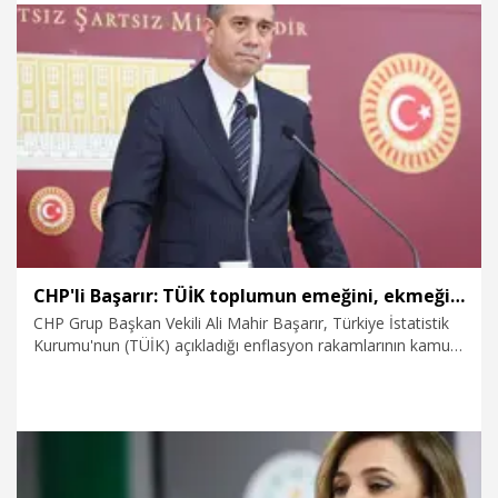
5.12.2025
Politika
CHP'li Başarır: TÜİK toplumun emeğini, ekmeğini alıyor
CHP Grup Başkan Vekili Ali Mahir Başarır, Türkiye İstatistik
Kurumu'nun (TÜİK) açıkladığı enflasyon rakamlarının kamu
görevlilerini, emeklileri, asgari ücretlileri mağdur edeceğini
söyleyerek, "Eğer bir ülkede ENAG, İTO ya da bağımsız
kuruluşlar bambaşka oran veriyorsa, sefalet oranları, açlık
oranları bu durumdaysa, TÜİK toplumun emeğini, parasını,
sofrasından ekmeğini alıyor, çalıyor" dedi.