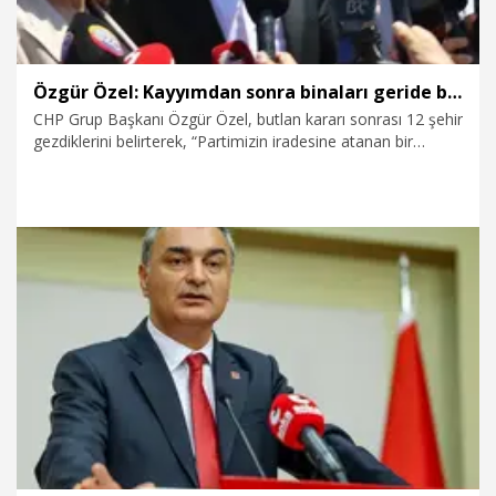
casusluk davasındayız ve İmamoğlu yargılanmaya devam
ediyor. MİT’e müzekkere yazıldı, cevap yok" dedi. Duruşma
29 Eylül'e ertelendi.
Özgür Özel: Kayyımdan sonra binaları geride bıraktık, yürüyoruz
CHP Grup Başkanı Özgür Özel, butlan kararı sonrası 12 şehir
gezdiklerini belirterek, “Partimizin iradesine atanan bir
kayyımdan sonra binaları geride bıraktık, yürüyoruz” dedi.
26.06.2026
Politika