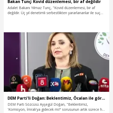
Bakan Tunç: Kovid düzenlemesi, bir af değildir
Adalet Bakanı Yılmaz Tunç, "Kovid düzenlemesi, bir af
değildir. Üç yıl denetimli serbestlikten yararlananlar ile suç
tarihi daha önce olup yargılaması uzun sürenler arasında
oluşan eşitsizliğin giderilmesine yönelik talepler, Meclis'imize
iletilmişti. Bu pakette yer alıp almayacağı milletvekillerimizin
takdirindedir" dedi.
27.11.2025
Politika
DEM Parti'li Doğan: Beklentimiz, Öcalan ile görüşme kararının alınmasıdır
DEM Parti Sözcüsü Ayşegül Doğan, "Beklentimiz,
'Komisyon, İmralı'ya gidecek mi?' sorusunun artık sürece hız