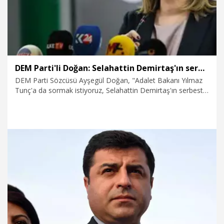
DEM Parti'li Doğan: Selahattin Demirtaş'ın serbest bırakılması için ne bekleniyor
DEM Parti Sözcüsü Ayşegül Doğan, "Adalet Bakanı Yılmaz
Tunç'a da sormak istiyoruz, Selahattin Demirtaş'ın serbest
bırakılması için ne bekleniyor? Niye bu suç işleme haline
seyirci kalıyorsunuz? Selahattin Demirtaş ve Figen
Yüksekdağ olmak üzere Kobani davasından tutsak herkes
serbest bırakılmalı. Avrupa İnsan Hakları Mahkemesi
kararları ve Anayasa Mahkemesi kararları uygulanmalı" dedi.
27.11.2025
Politika