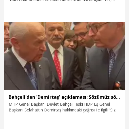
iktidarın algı operasyonunu ve kurduğu siyasi tuzağı
bozmak, bütün milletvekillerinin hiçbir suçtan korkusu
olmadığını göstermek adına o dönem 'Evet' dedik. Bu karar,
iddia edilenin aksine, siyasi bir günah veya teslimiyet değil;
iktidarın elindeki en büyük propaganda silahını elinden alma
hamlesiydi" dedi.
20.06.2026
Politika
Bahçeli'den 'Demirtaş' açıklaması: Sözümüz sözdür
MHP Genel Başkanı Devlet Bahçeli, eski HDP Eş Genel
Başkanı Selahattin Demirtaş hakkındaki çağrısı ile ilgili “Siz
bizi tanımıyorsunuz. Bizim bir özelliğimiz var; sözümüz
sözdür” dedi.