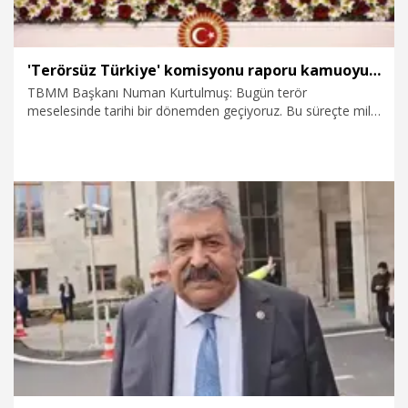
'Terörsüz Türkiye' komisyonu raporu kamuoyu ile paylaşıldı
TBMM Başkanı Numan Kurtulmuş: Bugün terör
meselesinde tarihi bir dönemden geçiyoruz. Bu süreçte milli
iradenin tecelligahı olan Gazi Meclis üzerine düşen vazifeyi
tereddütsüz bir biçimde üstlenmiştir.
18.02.2026
Politika