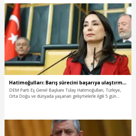
23.04.2026
Politika
Hatimoğulları: Barış sürecini başarıya ulaştırmak için var gücümüzle çalışıyoruz
DEM Parti Eş Genel Başkanı Tülay Hatimoğulları, Türkiye,
Orta Doğu ve dünyada yaşanan gelişmelerle ilgili 5 gün
süren bir toplantı serisi gerçekleştirdiklerini belirterek, "Bu
tabloda Türkiye'nin içinde bulunduğu çoklu krizleri bizler bu
çerçevede değerlendirdik ve mücadele hattımıza neleri
katabileceğimizi hep birlikte bu toplantılarda değerlendirdik.
Bir yandan ülkenin sorunlarına çözüm üretmek bir yandan
da barış sürecini başarıya ulaştırmak için var gücümüzle