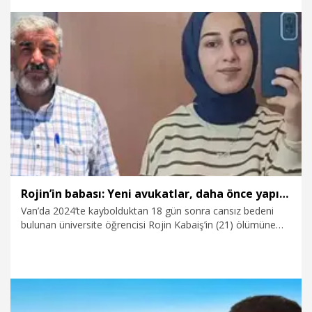
21.07.2026
Politika
Rojin’in babası: Yeni avukatlar, daha önce yapılmayan bütün incelemeleri ele alacak
Van’da 2024’te kaybolduktan 18 gün sonra cansız bedeni
bulunan üniversite öğrencisi Rojin Kabaiş’in (21) ölümüne
ilişkin soruşturmada bugüne kadar 413 kişiden DNA örneği
alınırken, babası Nizamettin Kabaiş, yeni avukatların dosyayı
yeniden incelemeye başladığını söyledi. Dosyada şu ana
kadar herhangi bir ilerleme olmadığını belirten Kabaiş, "Yeni
avukatımız Abdurrahman Karabulut ile Van'a gittik. Savcılıkla
görüştük. Avukat görüntüleri inceliyor. Daha önce