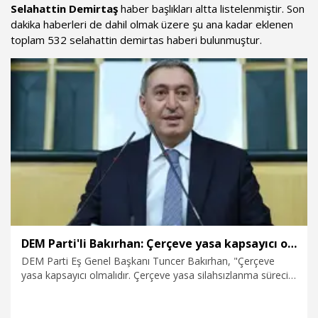
Selahattin Demirtaş
haber başlıkları altta listelenmiştir. Son
dakika haberleri de dahil olmak üzere şu ana kadar eklenen
toplam 532 selahattin demirtas haberi bulunmuştur.
DEM Parti'li Bakırhan: Çerçeve yasa kapsayıcı olmalıdır
DEM Parti Eş Genel Başkanı Tuncer Bakırhan, "Çerçeve
yasa kapsayıcı olmalıdır. Çerçeve yasa silahsızlanma süreci
için mekanizmalar içermelidir. Demokratik entegrasyon
yasalarına zemin hazırlayacak şekilde siyasi ve hukuki
zeminde bir yol temizliği yapmalıdır" dedi.