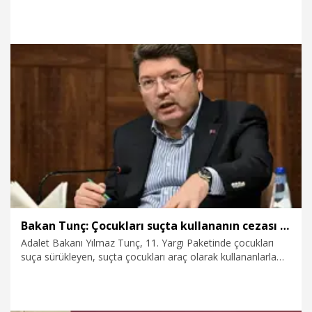
ve güç kazandıracak bir şekilde olumlu yanıt bulması ve ilk
toplantıda Öcalan ile görüşme kararının alınmasıdır" dedi.
13.11.2025
Politika
Bakan Tunç: Çocukları suçta kullananın cezası artırılacak
Adalet Bakanı Yılmaz Tunç, 11. Yargı Paketinde çocukları
suça sürükleyen, suçta çocukları araç olarak kullananlarla
ilgili cezaların artırılmasına yönelik düzenleme olacağını
belirterek, "Örgüt faaliyeti çerçevesinde çocuğa bir yeri
silahla taratan, birini tehdit ettiren örgüt yöneticisine