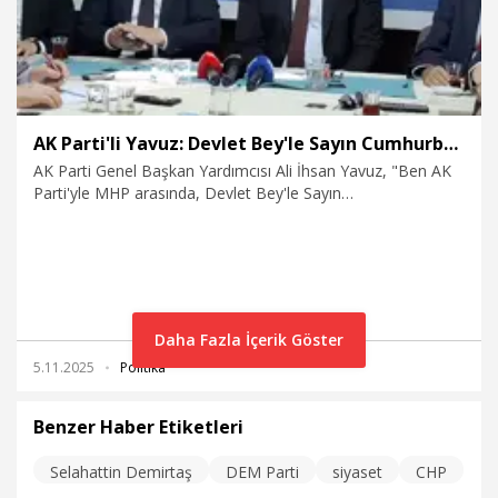
AK Parti'li Yavuz: Devlet Bey'le Sayın Cumhurbaşkanımız arasında hiçbir zaman ihtilaf olmaz
AK Parti Genel Başkan Yardımcısı Ali İhsan Yavuz, "Ben AK
Parti'yle MHP arasında, Devlet Bey'le Sayın
Cumhurbaşkanımız arasında hiçbir zaman bir ihtilaf
olmayacağı noktasında iddialı laflar ederim. Neden; iki parti
de ve iki lider de öncelikle millet memleket meselelerine
mühimsel bir halde yaklaşıyor. O yüzden de anlaşmamız ve
anlaşmaları çok kolay oluyor" dedi.
Daha Fazla İçerik Göster
5.11.2025
Politika
Benzer Haber Etiketleri
Selahattin Demirtaş
DEM Parti
siyaset
CHP