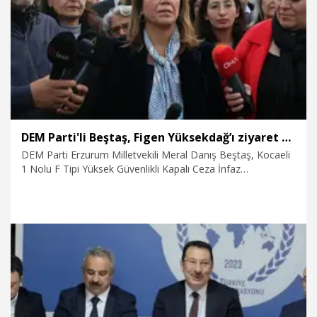
6.11.2025
Politika
DEM Parti'li Beştaş, Figen Yüksekdağ’ı ziyaret etti: Hemen özgürlük diyoruz
DEM Parti Erzurum Milletvekili Meral Danış Beştaş, Kocaeli
1 Nolu F Tipi Yüksek Güvenlikli Kapalı Ceza İnfaz
Kurumu’nda tutuklu bulunan eski HDP Eş Genel Başkanı
Figen Yüksekdağ’ı ziyaret etti. Ziyaretin ardından açıklama
yapan Beştaş, “Özgürlük diyoruz, hemen özgürlük diyoruz,
daha fazla beklemek istemiyoruz” dedi.
5.11.2025
Politika