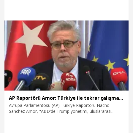
yıl 5 ay 15 gün hapis cezasına çarptırıldı.
6.01.2026
Gündem
AP Raportörü Amor: Türkiye ile tekrar çalışmak için iyi bir zaman
Avrupa Parlamentosu (AP) Türkiye Raportörü Nacho
Sanchez Amor, "ABD'de Trump yönetimi, uluslararası
ortamda ilişkilerde çeşitli sorunlara yol açtı. AB (Avrupa
Birliği) de genişleme ve ortaklık arayışında. Bu tekrar
beraber çalışmak için iyi bir zaman" dedi.