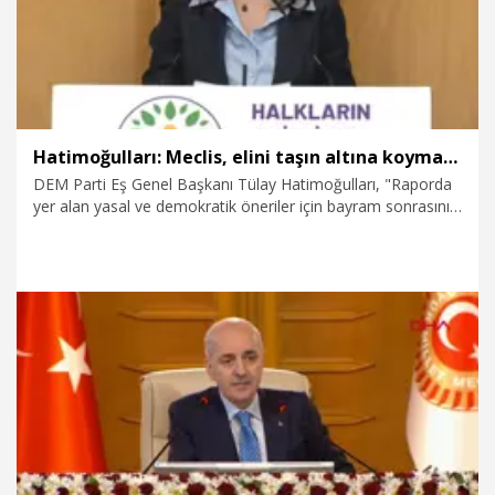
Hatimoğulları: Meclis, elini taşın altına koymalıdır
DEM Parti Eş Genel Başkanı Tülay Hatimoğulları, "Raporda
yer alan yasal ve demokratik öneriler için bayram sonrasını
beklemeye gerek yoktur. TBMM eğer halkların en büyük
temsiliyetinin olduğu bir yer ise rapordan hareketle Meclis,
elini acilen taşın altına koymalıdır" dedi.
24.02.2026
Politika