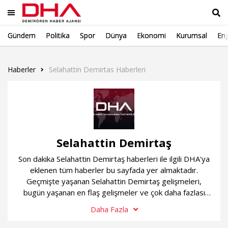
Gündem
Politika
Spor
Dünya
Ekonomi
Kurumsal
Eng
Ara
Haberler
Selahattin Demirtas Haberleri
Selahattin Demirtaş
Son dakika Selahattin Demirtaş haberleri ile ilgili DHA'ya
eklenen tüm haberler bu sayfada yer almaktadır.
Geçmişte yaşanan Selahattin Demirtaş gelişmeleri,
bugün yaşanan en flaş gelişmeler ve çok daha fazlası
sürekli güncel olan Selahattin Demirtaş haber
Daha Fazla
sayfamızda...