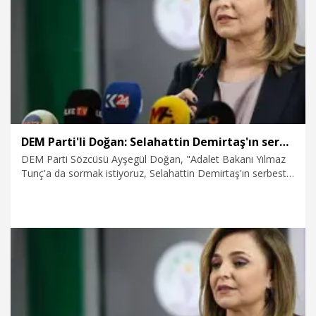
3.12.2025
Politika
DEM Parti'li Doğan: Selahattin Demirtaş'ın serbest bırakılması için ne bekleniyor
DEM Parti Sözcüsü Ayşegül Doğan, "Adalet Bakanı Yılmaz
Tunç'a da sormak istiyoruz, Selahattin Demirtaş'ın serbest
bırakılması için ne bekleniyor? Niye bu suç işleme haline
seyirci kalıyorsunuz? Selahattin Demirtaş ve Figen
Yüksekdağ olmak üzere Kobani davasından tutsak herkes
serbest bırakılmalı. Avrupa İnsan Hakları Mahkemesi
kararları ve Anayasa Mahkemesi kararları uygulanmalı" dedi.
27.11.2025
Politika