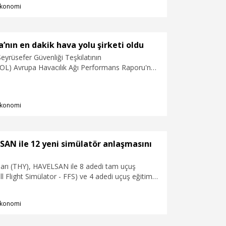
konomi
’nın en dakik hava yolu şirketi oldu
yrüsefer Güvenliği Teşkilatının
) Avrupa Havacılık Ağı Performans Raporu'na
a Yolları (THY) zamanında kalkış performansıyla
dakik hava yolu şirketi oldu.
konomi
AN ile 12 yeni simülatör anlaşmasını
ları (THY), HAVELSAN ile 8 adedi tam uçuş
ll Flight Simülator - FFS) ve 4 adedi uçuş eğitim
 Training Device - FTD) olmak üzere toplam 12
latörün tedarikine yönelik sözleşme imzaladı.
konomi