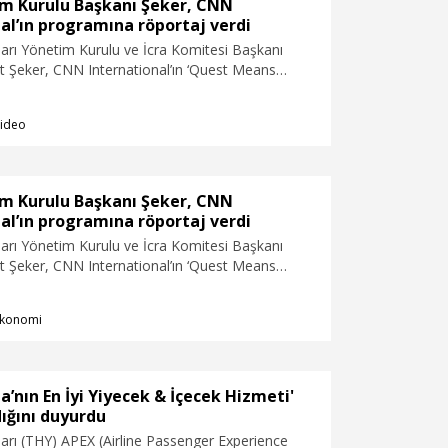
m Kurulu Başkanı Şeker, CNN
al’ın programına röportaj verdi
ları Yönetim Kurulu ve İcra Komitesi Başkanı
t Şeker, CNN International’ın ‘Quest Means
gramında bir röportaj verdi. Şeker programda,
tinin büyüme hedeflerinden jet yakıt maliyetleri
ideo
çıklamalarda bulundu. Şeker, THY’nin 2033
kapsamında küresel yolcu ağında ve kargo
a ilk üçte yer alma ile dünyanın en çok ülkeye
olma hedeflerini kararlılıkla sürdürdüklerini ifade
m Kurulu Başkanı Şeker, CNN
al’ın programına röportaj verdi
ları Yönetim Kurulu ve İcra Komitesi Başkanı
t Şeker, CNN International’ın ‘Quest Means
gramında bir röportaj verdi. Şeker programda,
tinin büyüme hedeflerinden jet yakıt maliyetleri
konomi
çıklamalarda bulundu. Şeker, THY’nin 2033
kapsamında küresel yolcu ağında ve kargo
a ilk üçte yer alma ile dünyanın en çok ülkeye
olma hedeflerini kararlılıkla sürdürdüklerini ifade
a’nın En İyi Yiyecek & İçecek Hizmeti'
ığını duyurdu
arı (THY) APEX (Airline Passenger Experience