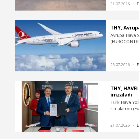
31.07.2026
E
THY, Avrupa
Avrupa Hava Se
(EUROCONTROL
göre Türk Hav
Avrupa’nın en 
23.07.2026
E
THY, HAVELS
imzaladı
Türk Hava Yol
simülatörü (Fu
cihazı (Flight
adet yeni simü
21.07.2026
E