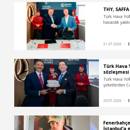
THY, SAFFA 
Türk Hava Yoll
havacılık yakı
Sterling Asse
LP (SAFFA Fonu
21.07.2026
E
Türk Hava Y
sözleşmesi
Türk Hava Yoll
şirketlerden C
Farnborough H
(Full Flight Si
20.07.2026
E
Training Devi
opsiyonunu kap
Fenerbahçe
İstanbul’a 