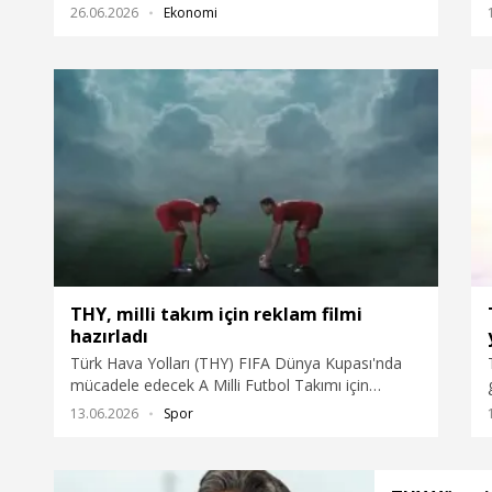
ödülü aldı. Ödülü Cumhurbaşkanı Recep Tayyip
26.06.2026
Ekonomi
Erdoğan’ın elinden alan Türk Hava Yolları (THY)
Yönetimi Kurulu ve İcra Komitesi Başkanı Prof.
Dr. Murat Şeker, "2025 yılında 24,1 milyar dolar
gelir elde ederken, ülkemize en çok döviz girdisi
sağlayan şirket olduk” dedi.
THY, milli takım için reklam filmi
hazırladı
Türk Hava Yolları (THY) FIFA Dünya Kupası'nda
mücadele edecek A Milli Futbol Takımı için
hazırladığı video havayolu şirketinin sanal medya
13.06.2026
Spor
hesaplarında yayınlandı.