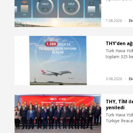
hizmet verirken
7.08.2026
Ek
THY'den ağ
Türk Hava Yoll
toplam 325 bi
fazla yolcu ta
3.08.2026
Ek
THY, TİM ile
yeniledi
Türk Hava Yoll
Türkiye İhracat
pazarlara reka
iş birliği anla