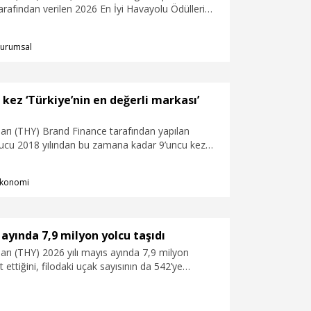
arafından verilen 2026 En İyi Havayolu Ödülleri
nci kez ‘Avrupa’nın En İyi Yiyecek & İçecek
üne layık görüldüğünü duyurdu.
urumsal
 kez ‘Türkiye’nin en değerli markası’
arı (THY) Brand Finance tarafından yapılan
ucu 2018 yılından bu zamana kadar 9’uncu kez
 değerli markası’ seçildiğini duyurdu.
konomi
ayında 7,9 milyon yolcu taşıdı
arı (THY) 2026 yılı mayıs ayında 7,9 milyon
ettiğini, filodaki uçak sayısının da 542’ye
ıkladı.