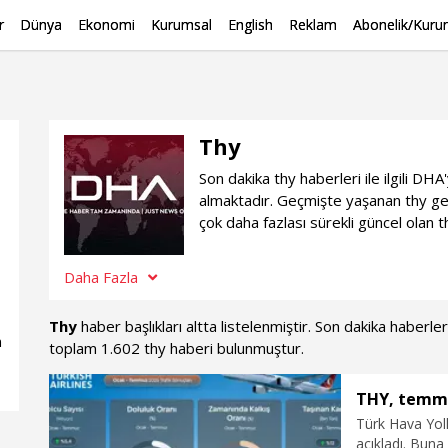
r
Dünya
Ekonomi
Kurumsal
English
Reklam
Abonelik/Kurum
Thy
Son dakika thy haberleri ile ilgili D
almaktadır. Geçmişte yaşanan thy gel
çok daha fazlası sürekli güncel olan 
Daha Fazla
Thy
haber başlıkları altta listelenmiştir. Son dakika haberl
n
toplam 1.602 thy haberi bulunmuştur.
THY, temmuz
Türk Hava Yoll
açıkladı. Buna