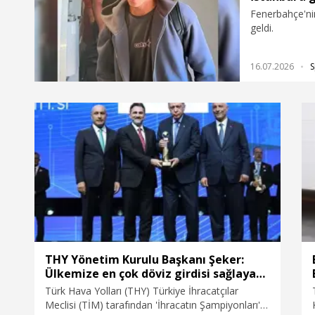
Fenerbahçe'ni
geldi.
16.07.2026
S
THY Yönetim Kurulu Başkanı Şeker:
Ülkemize en çok döviz girdisi sağlayan
şirket olduk
Türk Hava Yolları (THY) Türkiye İhracatçılar
Meclisi (TİM) tarafından 'İhracatın Şampiyonları'