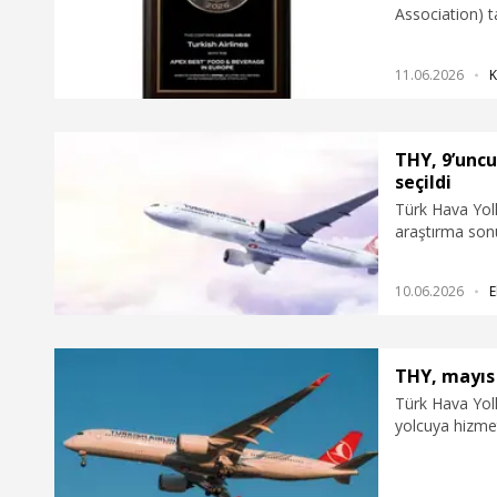
Association) t
kapsamında 5’i
Hizmeti ‘ödül
11.06.2026
K
THY, 9’uncu
seçildi
Türk Hava Yoll
araştırma son
‘Türkiye’nin en
10.06.2026
E
THY, mayıs 
Türk Hava Yoll
yolcuya hizmet 
yükseldiğini aç