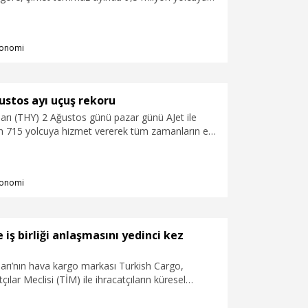
, filosundaki uçak sayısı ise 563'e yükseldi.
onomi
ustos ayı uçuş rekoru
arı (THY) 2 Ağustos günü pazar günü AJet ile
n 715 yolcuya hizmet vererek tüm zamanların en
şımasını gerçekleştirdiğini duyurdu.
onomi
 iş birliği anlaşmasını yedinci kez
arı’nın hava kargo markası Turkish Cargo,
çılar Meclisi (TİM) ile ihracatçıların küresel
betçi taşıma maliyetleriyle erişimini destekleyen
şmasını yedinci kez yeniledi.