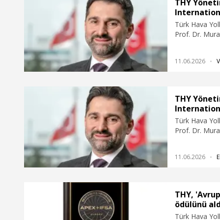
THY Yöneti
Internation
Türk Hava Yol
Prof. Dr. Mura
Business’ pro
havayolu şirke
11.06.2026
V
konularında a
stratejisinin 
taşımacılığınd
uçan havayolu 
THY Yöneti
etti.
Internation
Türk Hava Yol
Prof. Dr. Mura
Business’ pro
havayolu şirke
11.06.2026
E
konularında a
stratejisinin 
taşımacılığınd
uçan havayolu 
THY, 'Avrup
etti.
ödülünü ald
Türk Hava Yoll