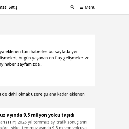
sal Satış
Menü
Ara
HA'ya eklenen tüm haberler bu sayfada yer
işmeleri, bugün yaşanan en flaş gelişmeler ve
thy haber sayfamızda...
eri de dahil olmak üzere şu ana kadar eklenen
 ayında 9,5 milyon yolcu taşıdı
arı (THY) 2026 yılı temmuz ayı trafik sonuçlarını
 göre, şirket temmuz ayında 9,5 milyon yolcuya