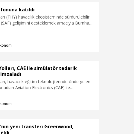
fonuna katıldı
arı (THY) havacılık ekosisteminde sürdürülebilir
tı (SAF) gelişimini desteklemek amacıyla Burnham
t Management'in (BSAM) yönettiği SAFFA Fund I
) ünvanlı fona katıldı.
konomi
olları, CAE ile simülatör tedarik
 imzaladı
arı, havacılık eğitim teknolojilerinde önde gelen
anadian Aviation Electronics (CAE) ile
avacılık Fuarı'nda, 5 adet Tam Uçuş Simülatörü
mulator - FFS), 2 adet Uçuş Eğitim Cihazı (Flight
konomi
ce - FTD) ve 2 ilave Tam Uçuş Simülatörü (FFS)
sayan bir sözleşme imzaladığını açıkladı.
’nin yeni transferi Greenwood,
geldi