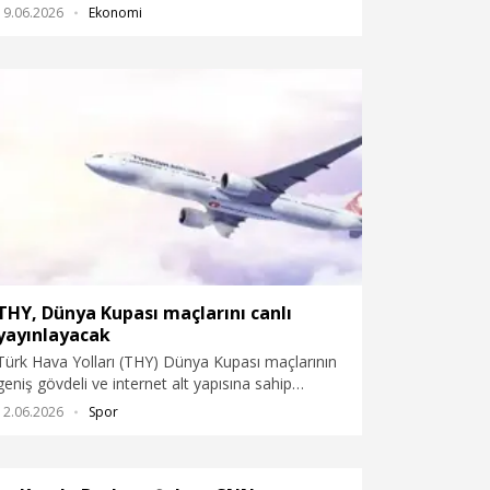
Krallık Ticaret Bakanı Sir Chirs Bryant’ı THY‘nin
19.06.2026
Ekonomi
İstanbul Havalimanı’ndaki operasyon merkezinde
ağırladı.
THY, Dünya Kupası maçlarını canlı
yayınlayacak
Türk Hava Yolları (THY) Dünya Kupası maçlarının
geniş gövdeli ve internet alt yapısına sahip
uçaklarda canlı yayınlanacağını duyurdu.
12.06.2026
Spor