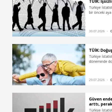
TÜİK: İşsizl
Türkiye İstati
bir önceki aya
gerçekleştiğini
30.07.2026
TÜİK: Doğuş
Türkiye İstati
döneminde doğ
döneme göre ar
29.07.2026
Güven ende
arttı, pera
Türkiye İstat