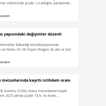
met sektöründe yüzde 1,4 arttığını, perakende
ünde yüzde 1,6 azaldığını, inşaat sektöründe ise
ğını açıkladı.
Gündem
us yapısındaki değişimler düzenli
l Hizmetler Bakanlığı koordinasyonunda
e ve Nüfus On Yılı Vizyon Belgesi' ile aile ve nüfus
ğişimler düzenli olarak izlenecek, kök nedenleri
k. Bu değişimlerin birey, aile ve toplumsal refah
Gündem
uçları incelenecek.
s mezunlarında kayıtlı istihdam oranı
stik Kurumu (TÜİK), lisans mezunlarının kayıtlı
nın 2025 yılında yüzde 73,9, ön lisans
ayıtlı istihdam oranının ise yüzde 65,7 olduğunu