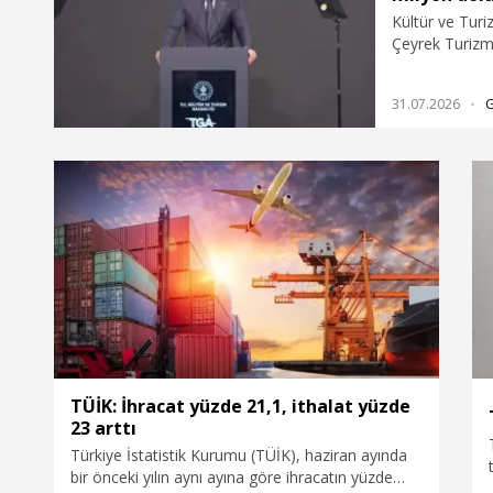
Kültür ve Turi
Çeyrek Turizm V
açısından bakt
hem kişi başı 
31.07.2026
milyar 788 mil
milyar 746 mil
Cumhurbaşkanım
sağlayacak adı
olması, Turizm
itibaren gerçek
yer almaması s
endişelerini b
itibarıyla pozi
öngörüyoruz" 
TÜİK: İhracat yüzde 21,1, ithalat yüzde
23 arttı
Türkiye İstatistik Kurumu (TÜİK), haziran ayında
bir önceki yılın aynı ayına göre ihracatın yüzde