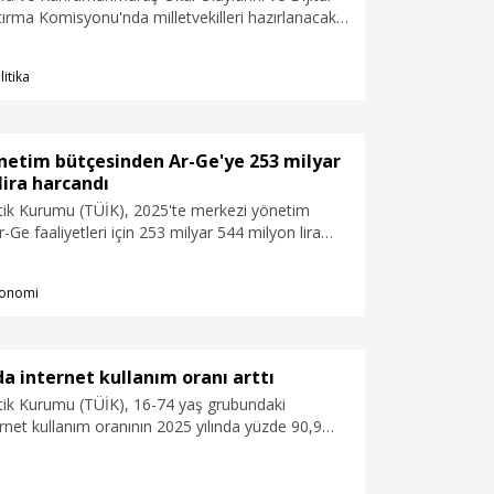
ştırma Komisyonu'nda milletvekilleri hazırlanacak
görüş ve önerilerini sundu. Milletvekilleri, raporda;
na sıfır tolerans, dijital vatandaşlık eğitimi, risk
litika
klara erken ulaşabilen bir sistem, RTÜK Yasası ve
anmaya ilişkin önerilerin yer alması gerektiğini
netim bütçesinden Ar-Ge'ye 253 milyar
lira harcandı
stik Kurumu (TÜİK), 2025'te merkezi yönetim
-Ge faaliyetleri için 253 milyar 544 milyon lira
ırken, 2026 yılı merkezi yönetim bütçesinde Ar-Ge
in 308 milyar 568 milyon TL tahsis edildiğini
onomi
da internet kullanım oranı arttı
stik Kurumu (TÜİK), 16-74 yaş grubundaki
ernet kullanım oranının 2025 yılında yüzde 90,9
ında yüzde 92,3 olduğunu açıkladı.