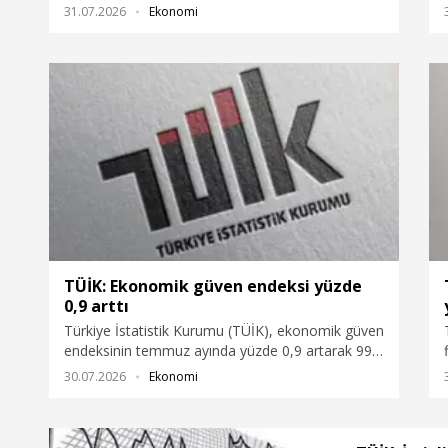
21,7, ithalatın yüzde 23 arttığını açıkladı.
31.07.2026
Ekonomi
TÜİK: Ekonomik güven endeksi yüzde
0,9 arttı
Türkiye İstatistik Kurumu (TÜİK), ekonomik güven
endeksinin temmuz ayında yüzde 0,9 artarak 99,8
olduğunu açıkladı.
30.07.2026
Ekonomi