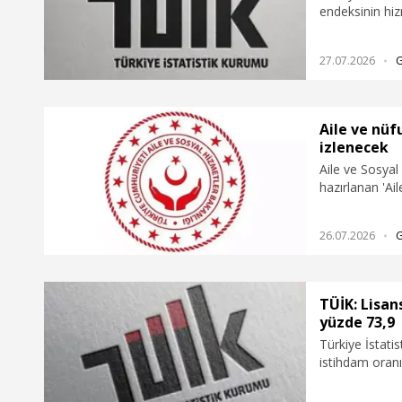
endeksinin hiz
ticaret sektör
yüzde 0,6 arttı
27.07.2026
Aile ve nüf
izlenecek
Aile ve Sosya
hazırlanan 'Ail
yapısındaki de
analiz edilece
26.07.2026
üzerindeki son
TÜİK: Lisan
yüzde 73,9
Türkiye İstati
istihdam oranı
mezunlarının k
açıkladı.