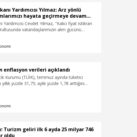
anı Yardımcısı Yılmaz: Arz yönlü
mlarımızı hayata geçirmeye devam
Yardımcısı Cevdet Yılmaz, "Kalıcı fiyat istikrarı
rultusunda vatandaşlarımızın alım gücünü
e sürdürülebilir refah artışını sağlamak amacıyla
 politikalarının yanı sıra arz yönlü reform
onomi
hayata geçirmeye devam edeceğiz" dedi.
enflasyon verileri açıklandı
stik Kurumu (TÜİK), temmuz ayında tüketici
ıllık yüzde 31,75; aylık yüzde 1,78 arttığını
onomi
: Turizm geliri ilk 6 ayda 25 milyar 746
r oldu