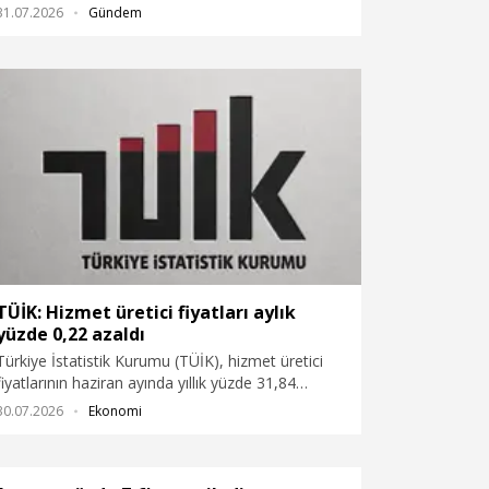
31.07.2026
Gündem
çeyreğine göre yüzde 2,6 azalarak 15 milyar 865
milyon 339 bin dolar olduğunu açıkladı.
TÜİK: Hizmet üretici fiyatları aylık
yüzde 0,22 azaldı
Türkiye İstatistik Kurumu (TÜİK), hizmet üretici
fiyatlarının haziran ayında yıllık yüzde 31,84
arttığını, aylık yüzde 0,22 azaldığını açıkladı.
30.07.2026
Ekonomi