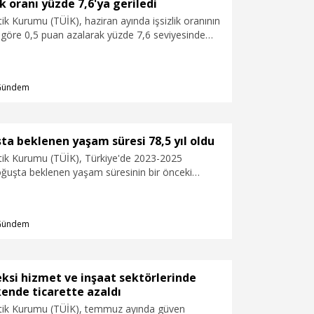
ik oranı yüzde 7,6'ya geriledi
stik Kurumu (TÜİK), haziran ayında işsizlik oranının
 göre 0,5 puan azalarak yüzde 7,6 seviyesinde
 açıkladı.
Gündem
ta beklenen yaşam süresi 78,5 yıl oldu
stik Kurumu (TÜİK), Türkiye'de 2023-2025
uşta beklenen yaşam süresinin bir önceki
tış göstererek 78,5 yıl olduğunu açıkladı.
Gündem
ksi hizmet ve inşaat sektörlerinde
kende ticarette azaldı
istik Kurumu (TÜİK), temmuz ayında güven