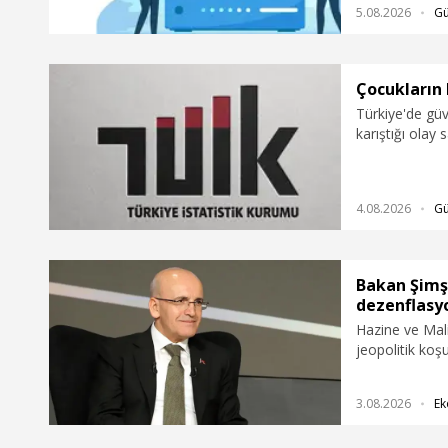
5.08.2026
G
Çocukların 
Türkiye'de güv
karıştığı olay 
oranında azala
4.08.2026
G
Bakan Şimş
dezenflasy
Hazine ve Mal
jeopolitik ko
Temmuz ayında
gerileyerek yü
3.08.2026
Ek