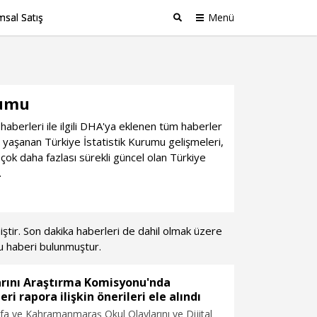
sal Satış
Menü
Ara
rumu
haberleri ile ilgili DHA'ya eklenen tüm haberler
yaşanan Türkiye İstatistik Kurumu gelişmeleri,
çok daha fazlası sürekli güncel olan Türkiye
.
miştir. Son dakika haberleri de dahil olmak üzere
u haberi bulunmuştur.
arını Araştırma Komisyonu'nda
eri rapora ilişkin önerileri ele alındı
a ve Kahramanmaraş Okul Olaylarını ve Dijital