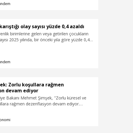
ündem
karıştığı olay sayısı yüzde 0,4 azaldı
enlik birimlerine gelen veya getirilen çocukların
sayısı 2025 yılında, bir önceki yıla göre yüzde 0,4
rak 609 bin 959 oldu.
ündem
ek: Zorlu koşullara rağmen
on devam ediyor
iye Bakanı Mehmet Şimşek, "Zorlu küresel ve
şullara rağmen dezenflasyon devam ediyor.
 yıllık enflasyon bir önceki aya göre 0,4 puan
zde 31,8 gerçekleşti" dedi.
onomi