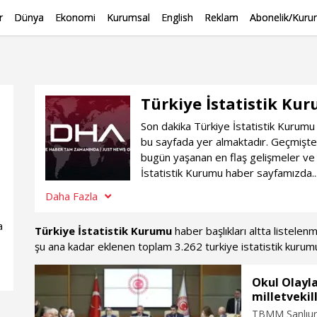
r
Dünya
Ekonomi
Kurumsal
English
Reklam
Abonelik/Kurum
Türkiye İstatistik Ku
Son dakika Türkiye İstatistik Kurumu 
bu sayfada yer almaktadır. Geçmişte 
bugün yaşanan en flaş gelişmeler ve 
İstatistik Kurumu haber sayfamızda..
Daha Fazla
a
Türkiye İstatistik Kurumu
haber başlıkları altta listelen
şu ana kadar eklenen toplam 3.262 turkiye istatistik kurum
Okul Olayl
milletvekill
TBMM Şanlıurf