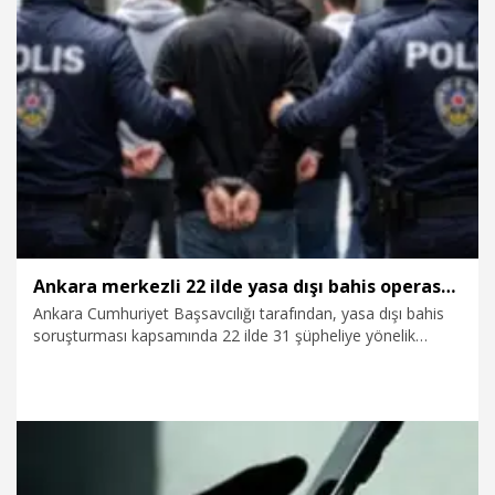
28.07.2026
Gündem
Ankara merkezli 22 ilde yasa dışı bahis operasyonu; 22 gözaltı
Ankara Cumhuriyet Başsavcılığı tarafından, yasa dışı bahis
soruşturması kapsamında 22 ilde 31 şüpheliye yönelik
düzenlenen operasyonda 22 şüpheli gözaltına alındı. 9
şüphelinin yakalanmasına yönelik çalışmalar sürüyor.