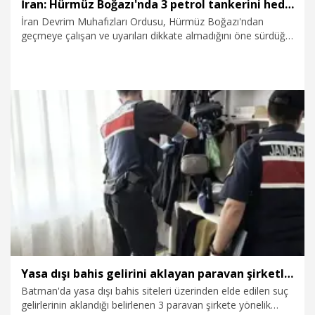
İran: Hürmüz Boğazı'nda 3 petrol tankerini hedef aldık
İran Devrim Muhafızları Ordusu, Hürmüz Boğazı'ndan
geçmeye çalışan ve uyarıları dikkate almadığını öne sürdüğü
3 petrol tankerini hedef aldıklarını bildirdi.
29.07.2026
Dünya
Yasa dışı bahis gelirini aklayan paravan şirketlere operasyonda 1 tutuklama
Batman'da yasa dışı bahis siteleri üzerinden elde edilen suç
gelirlerinin aklandığı belirlenen 3 paravan şirkete yönelik