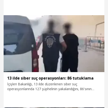
operasyonda gözaltına alınan 2 şüpheliden 1'i tutuklandı,
diğeri adli kontrolle serbest bırakıldı. Şirketlerin hesaplarında
232 milyon liralık işlem hacmi tespit edildi.
28.07.2026
Gündem
13 ilde siber suç operasyonları: 86 tutuklama
İçişleri Bakanlığı, 13 ilde düzenlenen siber suç
operasyonlarında 127 şüphelinin yakalandığını, 86'sının
tutuklandığını açıkladı.