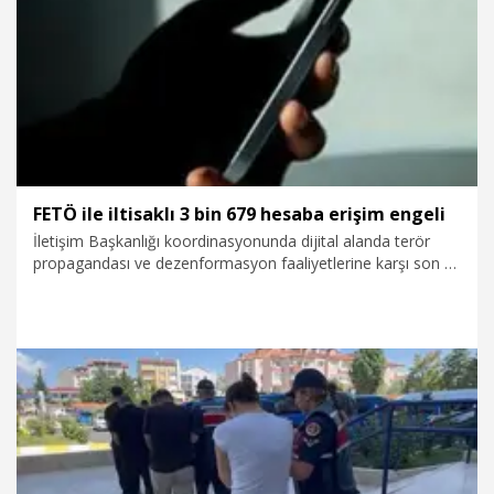
27.07.2026
Gündem
FETÖ ile iltisaklı 3 bin 679 hesaba erişim engeli
İletişim Başkanlığı koordinasyonunda dijital alanda terör
propagandası ve dezenformasyon faaliyetlerine karşı son 7
ayda yürütülen çalışmalarda, FETÖ ile iltisaklı 3 bin 679
hesaba erişim engeli getirildi.
27.07.2026
Gündem