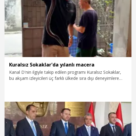
8.08.2026
Gündem
Kuralsız Sokaklar'da yılanlı macera
Kanal D'nin ilgiyle takip edilen programı Kuralsız Sokaklar,
bu akşam izleyicileri üç farklı ülkede sıra dışı deneyimlere
ortak edecek. Umman'dan İtalya'ya ardından Vietnam'a
uzanan yolculukta şaşırtan yaşam tarzları ekrana taşınacak.
7.08.2026
Kültür&Sanat