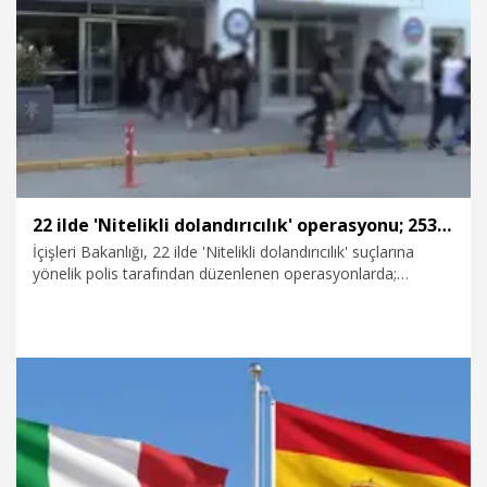
2.08.2026
Dünya
22 ilde 'Nitelikli dolandırıcılık' operasyonu; 253 gözaltı
İçişleri Bakanlığı, 22 ilde 'Nitelikli dolandırıcılık' suçlarına
yönelik polis tarafından düzenlenen operasyonlarda;
hesaplarında 52 milyar TL işlem hacmi bulunan 253
şüphelinin yakalandığını duyurdu.
1.08.2026
Gündem