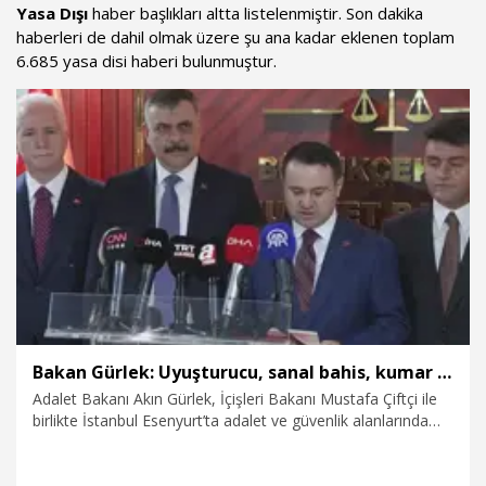
Yasa Dışı
haber başlıkları altta listelenmiştir. Son dakika
haberleri de dahil olmak üzere şu ana kadar eklenen toplam
6.685 yasa disi haberi bulunmuştur.
Bakan Gürlek: Uyuşturucu, sanal bahis, kumar ve sokak çeteleriyle mücadelede yeni bir boyuta geçeceğiz
Adalet Bakanı Akın Gürlek, İçişleri Bakanı Mustafa Çiftçi ile
birlikte İstanbul Esenyurt’ta adalet ve güvenlik alanlarında
hayata geçirilmesi planlanan projelerin sahalarında
incelemelerde bulunmak üzere Esenyurt’a geldi.
Esenyurt’taki Recep Tayyip Erdoğan Parkı’nın sosyal