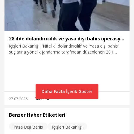
28 ilde dolandırıcılık ve yasa dışı bahis operasyonu; 100 tutuklama
İçişleri Bakanlığı, 'Nitelikli dolandırıcılık' ve 'Yasa dışı bahis'
suçlarına yönelik jandarma tarafından düzenlenen 28 il
merkezli operasyonlarda; hesaplarında 12 milyar TL para
hareketliliği bulunan 206 şüphelinin yakalandığını ve
100'ünün tutuklandığını duyurdu.
Daha Fazla İçerik Göster
27.07.2026
Gündem
Benzer Haber Etiketleri
Yasa Dışı Bahis
İçişleri Bakanlığı