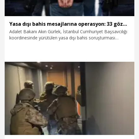
Yasa dışı bahis mesajlarına operasyon: 33 gözaltı kararı
Adalet Bakanı Akın Gürlek, İstanbul Cumhuriyet Başsavcılığı
koordinesinde yürütülen yasa dışı bahis soruşturması
kapsamında vatandaşlara toplu SMS yoluyla yasa dışı bahis
reklamı gönderdikleri belirlenen 33 şüpheli hakkında gözaltı
kararı verildiğini açıkladı.
31.07.2026
Gündem