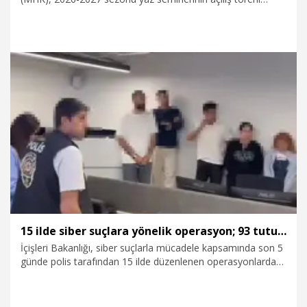
yapıldı. Riva Hasan Doğan Milli Takımlar Kamp ve Eğitim
Tesisleri'nde Orhan Saka Konferans Salonu’nda yapılan açılış
törenine Gençlik ve Spor Bakanı Osman Aşkın Bak, MHK
Başkanı Ferhat Gündoğdu, TFF Başkan Vekili Fuat Göktaş,
Elit Hakem Direktörü Anthony Taylor’ın yanı sıra yönetim
kurulu üyeleri, hakem eğitmenleri, hakemler ve davetliler
katıldı.
4.08.2026
Spor
15 ilde siber suçlara yönelik operasyon; 93 tutuklama
İçişleri Bakanlığı, siber suçlarla mücadele kapsamında son 5
günde polis tarafından 15 ilde düzenlenen operasyonlarda
185 şüphelinin yakalandığını ve 93’ünün tutuklandığını
duyurdu.