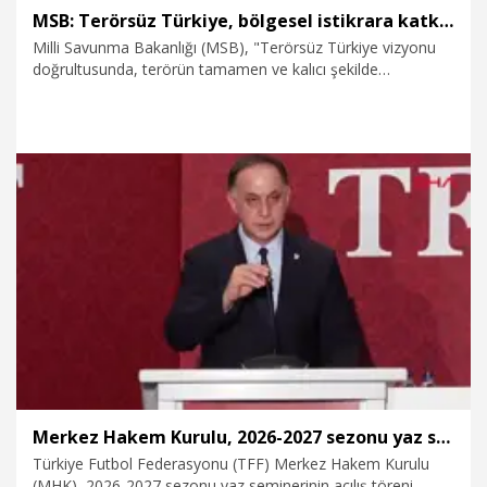
MSB: Terörsüz Türkiye, bölgesel istikrara katkı sunan stratejik bir vizyondur
Milli Savunma Bakanlığı (MSB), "Terörsüz Türkiye vizyonu
doğrultusunda, terörün tamamen ve kalıcı şekilde
gündemden çıkarılması yalnızca ülkemizin değil, bölgemizin
de barış, güvenlik ve istikrarına önemli katkılar sağlayacaktır.
Bu yönüyle Terörsüz Türkiye, ulusal güvenliği güçlendiren ve
bölgesel istikrara katkı sunan stratejik bir vizyondur"
açıklamasını yaptı.
6.08.2026
Gündem
Merkez Hakem Kurulu, 2026-2027 sezonu yaz semineri başladı
Türkiye Futbol Federasyonu (TFF) Merkez Hakem Kurulu
(MHK), 2026-2027 sezonu yaz seminerinin açılış töreni