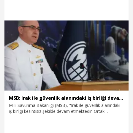
gözaltına alınan 68 şüpheliden 52’si tutuklandı.
31.07.2026
Gündem
MSB: Irak ile güvenlik alanındaki iş birliği devam ediyor
Milli Savunma Bakanlığı (MSB), "Irak ile güvenlik alanındaki
iş birliği kesintisiz şekilde devam etmektedir. Ortak
mekanizmalar işletilmekte, sınır güvenliği ve terörle
mücadeleye yönelik koordinasyon kararlılıkla
sürdürülmektedir" açıklamasını yaptı.