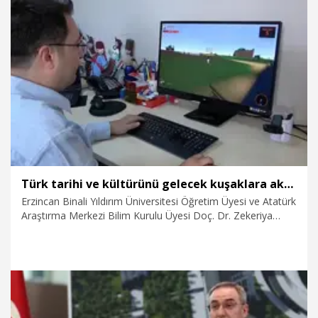
Khan yalnızca bir oyun değil, Türk soylu halkların ortak
kültürel hafızasını dijital çağın imkanlarıyla yeniden
canlandırmayı hedefleyen büyük ölçekli bir medeniyet
projesidir" dedi.
10.07.2026
Video
Türk tarihi ve kültürünü gelecek kuşaklara aktarmak için yapay zeka destekli metaverse oyun geliştirdi
Erzincan Binali Yıldırım Üniversitesi Öğretim Üyesi ve Atatürk
Araştırma Merkezi Bilim Kurulu Üyesi Doç. Dr. Zekeriya
Fatih İneç, Türk tarihi ve kültürünü dijital ortamda gelecek
kuşaklara aktarmayı hedefleyen yapay zeka destekli
metaverse oyunu 'Alp Khan'ı geliştirdi. Doç. Dr. İneç, "Alp
Khan yalnızca bir oyun değil, Türk soylu halkların ortak
kültürel hafızasını dijital çağın imkanlarıyla yeniden
canlandırmayı hedefleyen büyük ölçekli bir medeniyet
projesidir" dedi.