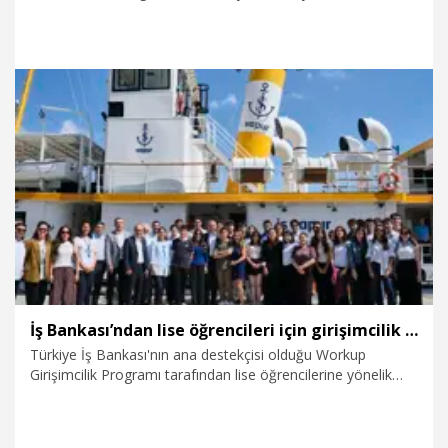
Yapay zekanın iş dünyasını ve meslekleri hızla
dönüştürdüğüne dikkat çeken Prof. Dr. Eryarsoy, “Adayların
mevcut trend olan mesleklere değil, aslında mezun oldukları
zaman nelerin trend olabileceklerine dikkat etmesi
gerekiyor. Öğrencilerimize, ‘yapay zekanın dili’, ‘iletişim ve
diksiyonun dili’ ile ‘paranın dili'ni birlikte kazandırmayı
hedefliyoruz" dedi.
17.07.2026
Eğitim
İş Bankası’ndan lise öğrencileri için girişimcilik programı: WorkupOnBoard
Türkiye İş Bankası'nın ana destekçisi olduğu Workup
Girişimcilik Programı tarafından lise öğrencilerine yönelik
olarak başlatılan WorkupOnBoard, uçtan uca ürün
geliştirme deneyimi sunuyor. Program kapsamında 20 lise
öğrencisi, 6-24 Temmuz tarihlerinde düzenlenecek eğitime