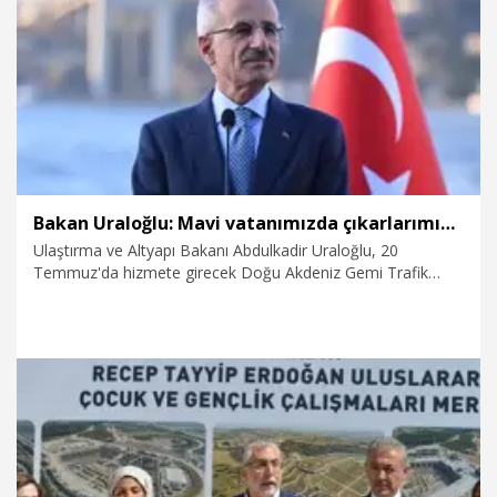
17.07.2026
Gündem
Bakan Uraloğlu: Mavi vatanımızda çıkarlarımızı koruyacağız
Ulaştırma ve Altyapı Bakanı Abdulkadir Uraloğlu, 20
Temmuz'da hizmete girecek Doğu Akdeniz Gemi Trafik
Hizmetleri Projesi ile ilgili, "Proje ile mavi vatanımızda
çıkarlarımızı koruyacak, KKTC çevre denizleri ile ülkemiz
arasındaki deniz alanında gemi trafiğini kesintisiz
izleyebileceğiz" dedi.
16.07.2026
Gündem