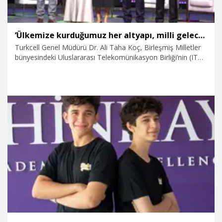
‘Ülkemize kurduğumuz her altyapı, milli geleceğimize atılmış stratejik bir imza’
Turkcell Genel Müdürü Dr. Ali Taha Koç, Birleşmiş Milletler
bünyesindeki Uluslararası Telekomünikasyon Birliği’nin (ITU)
düzenlediği İyilik İçin Yapay Zeka Zirvesi’ne katıldı. İki ayrı
oturumda konuşma yapan Koç, sektörel dönüşüme ilişkin
mesajlar verirken, Turkcell’in yapay zeka odaklı altyapı
yatırımları hakkında önemli açıklamalarda bulundu. Koç,
“Ülkemize kurduğumuz her altyapı, milli geleceğimize atılmış
stratejik bir imza” dedi.
10.07.2026
Ekonomi