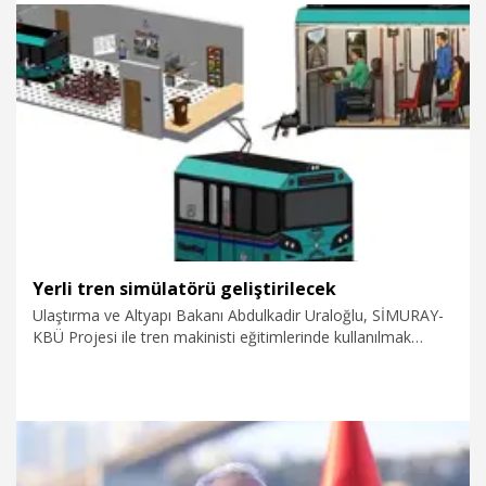
dahil oluyor.
17.07.2026
Eğitim
Yerli tren simülatörü geliştirilecek
Ulaştırma ve Altyapı Bakanı Abdulkadir Uraloğlu, SİMURAY-
KBÜ Projesi ile tren makinisti eğitimlerinde kullanılmak
üzere yerli yazılım ve donanım tabanlı gerçekçi bir raylı
sistem araç kabin simülasyon sistemi geliştirileceğini bildirdi.