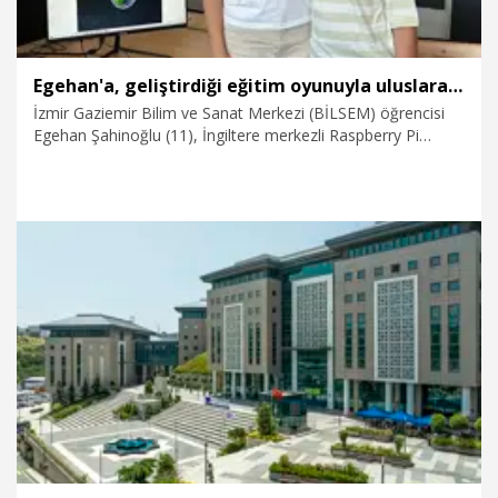
Egehan'a, geliştirdiği eğitim oyunuyla uluslararası kodlama ödülü
İzmir Gaziemir Bilim ve Sanat Merkezi (BİLSEM) öğrencisi
Egehan Şahinoğlu (11), İngiltere merkezli Raspberry Pi
Vakfı'nın düzenlediği yarışmada, geliştirdiği eğitim oyunu ile
ödül kazandı. Türkiye'yi yarışmada tek başına temsil eden
Şahinoğlu'nun su tasarrufu temalı oyunu, 15 binden fazla
katılımcının yer aldığı organizasyonda sosyal etkisiyle ödüle
layık görüldü.
18.07.2026
Video