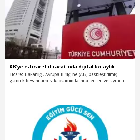
6.08.2026
Video
AB'ye e-ticaret ihracatında dijital kolaylık
Ticaret Bakanlığı, Avrupa Birliği'ne (AB) basitleştirilmiş
gümrük beyannamesi kapsamında ihraç edilen ve kıymeti
150 avroyu aşmayan eşya için kolaylaştırılmış 'A.TR Dolaşım
Belgesi'nin, Bakanlığın denetiminde oluşturulmaya
başlandığını duyurdu.
5.08.2026
Ekonomi