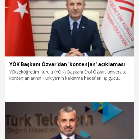
katkı sağlamayı hedefliyor.
27.07.2026
Kültür&Sanat
YÖK Başkanı Özvar'dan 'kontenjan' açıklaması
Yükseköğretim Kurulu (YÖK) Başkanı Erol Özvar, üniversite
kontenjanlarının Türkiye'nin kalkınma hedefleri, iş gücü
piyasasının ihtiyaçları, dijital dönüşüm ve stratejik sektörlerin
talepleri doğrultusunda belirlendiğini açıkladı.
27.07.2026
Eğitim