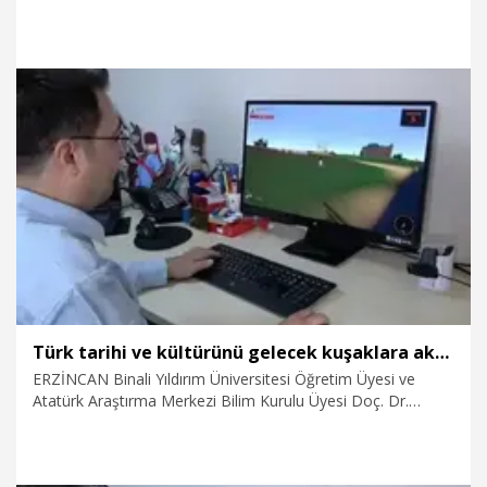
doğru yanıtlayarak Türkiye birincisi olan Alptekin Keçe,
sınava 5’inci sınıftan itibaren deneme testleri çözerek
hazırlandığını belirterek, “İleride de ilgi duyduğum kodlama
ve yazılım gibi alanlarda kendimi geliştirerek ülkeme faydalı
bir birey olmak istiyorum” dedi. LGS birincilerinden Yağız
Tamer Kostik ise, “Dersleri tamamen derste dinledim”
ifadelerini kullandı.
10.07.2026
Eğitim
Türk tarihi ve kültürünü gelecek kuşaklara aktarmak için yapay zeka destekli metaverse oyun geliştirdi
ERZİNCAN Binali Yıldırım Üniversitesi Öğretim Üyesi ve
Atatürk Araştırma Merkezi Bilim Kurulu Üyesi Doç. Dr.
Zekeriya Fatih İneç, Türk tarihi ve kültürünü dijital ortamda
gelecek kuşaklara aktarmayı hedefleyen yapay zeka destekli
metaverse oyunu 'Alp Khan'ı geliştirdi. Doç. Dr. İneç, "Alp