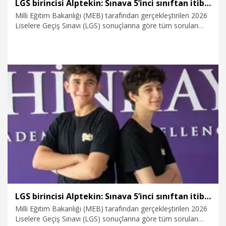
LGS birincisi Alptekin: Sınava 5’inci sınıftan itibaren deneme testleri çözerek hazırlandım
Milli Eğitim Bakanlığı (MEB) tarafından gerçekleştirilen 2026
Liselere Geçiş Sınavı (LGS) sonuçlarına göre tüm soruları
doğru yanıtlayarak Türkiye birincisi olan Alptekin Keçe,
sınava 5’inci sınıftan itibaren deneme testleri çözerek
hazırlandığını belirterek, “İleride de ilgi duyduğum kodlama
ve yazılım gibi alanlarda kendimi geliştirerek ülkeme faydalı
bir birey olmak istiyorum” dedi. LGS birincilerinden Yağız
Tamer Kostik ise, “Dersleri tamamen derste dinledim”
ifadelerini kullandı.
10.07.2026
Video
LGS birincisi Alptekin: Sınava 5’inci sınıftan itibaren deneme testleri çözerek hazırlandım
Milli Eğitim Bakanlığı (MEB) tarafından gerçekleştirilen 2026
Liselere Geçiş Sınavı (LGS) sonuçlarına göre tüm soruları