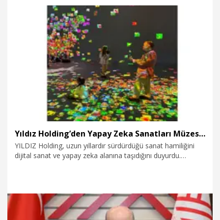
uygulama; ritim, işitme, nota okuma ve akor tanıma gibi
temel alanlarda 30'un üzerinde interaktif müzik egzersizi
sunuyor.�
29.07.2026
Eğitim
Yıldız Holding’den Yapay Zeka Sanatları Müzesi’ne yatırım
YILDIZ Holding, uzun yıllardır sürdürdüğü sanat hamiliğini
dijital sanat ve yapay zeka alanına taşıdığını duyurdu.
Holding, dünyaca ünlü dijital sanatçı Refik Anadol ve kurucu
ortağı ressam Efsun Erkılıç tarafından 20 Haziran’da Los
Angeles’ta Machine Dreams: Rainforest sergisiyle hayata
geçirilen Dataland’e yatırımcı olarak destek veriyor. Bu
destekle Holding, sanat ve yapay zekanın kesişiminde
faaliyet gösteren küresel bir teknoloji girişiminin gelişimine