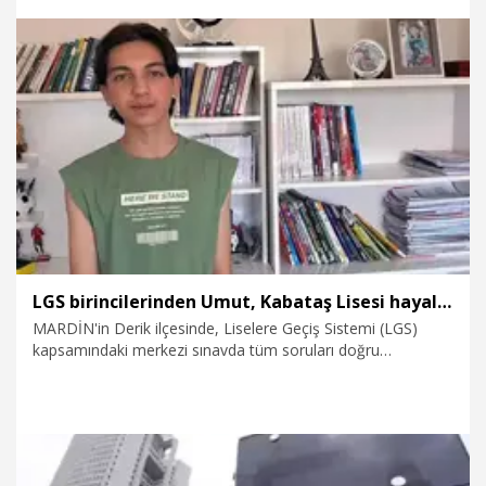
Dolayısıyla kim olursa olsun bir anaokulu, bir okul ya da bir
eğitim kurumu yapmak istiyorsa anayasal olarak bizimle
birlikte çalışmak zorundadır" dedi.
7.08.2026
Eğitim
LGS birincilerinden Umut, Kabataş Lisesi hayaline kavuştu
MARDİN'in Derik ilçesinde, Liselere Geçiş Sistemi (LGS)
kapsamındaki merkezi sınavda tüm soruları doğru
yanıtlayarak 500 tam puan alan ve Türkiye birincileri
arasında yer alan Derik Cumhuriyet Ortaokulu mezunu
Umut Güzel (14), ilk tercihi olan İstanbul Kabataş Erkek
Lisesi'ne yerleşti.