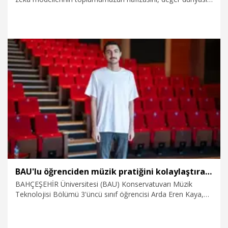
ve dilimizin zenginliğini yansıtması; teknolojik bağımsızlığımız
için de büyük önem taşıyor. Bu doğrultuda, TÜBİTAK
tarafından 37 milyar parametreyle geliştirilmiş 'BİLGE' dil
modelimizi yakın zamanda geliştiricilerin kullanımına
açacağız" dedi.
29.07.2026
Gündem
BAU'lu öğrenciden müzik pratiğini kolaylaştıran mobil uygulama
BAHÇEŞEHİR Üniversitesi (BAU) Konservatuvarı Müzik
Teknolojisi Bölümü 3'üncü sınıf öğrencisi Arda Eren Kaya,
müzisyenlerin kulak eğitimi ve günlük pratiklerini
desteklemek amacıyla mobil uygulama geliştirdi. Yapay zekâ
desteğiyle geliştirilen ve telefon ile tabletlere indirilebilen