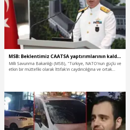
10.07.2026
Gündem
MSB: Beklentimiz CAATSA yaptırımlarının kaldırılması
Milli Savunma Bakanlığı (MSB), "Türkiye, NATO'nun güçlü ve
etkin bir müttefiki olarak İttifak'ın caydırıcılığına ve ortak
güvenliğine önemli katkılar sunmaya devam etmektedir.
Daha önce de ifade ettiğimiz üzere beklentimiz, müttefiklik
ruhuyla bağdaşmayan CAATSA yaptırımları ile savunma
sanayimize yönelik açık veya örtülü tüm kısıtlamaların
kaldırılmasıdır" açıklamasını yaptı.
9.07.2026
Gündem