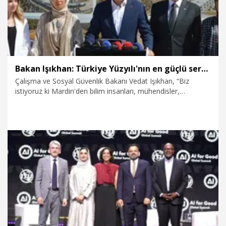
Bakan Işıkhan: Türkiye Yüzyılı'nın en güçlü sermayesi, iyi yetişmiş gençler olacaktır
Çalışma ve Sosyal Güvenlik Bakanı Vedat Işıkhan, “Biz
istiyoruz ki Mardin'den bilim insanları, mühendisler,
girişimciler, akademisyenler, sporcular ve ülkesine değer
katan gençler yetişsin. Yetişmeye devam etsin. Yine bu
toprakların evladı, kıymetli bilim insanı, Nobel ödüllü Aziz
Sancar’lar yetişmeye devam etsin. Zira Türkiye Yüzyılı'nın en
güçlü sermayesi, iyi yetişmiş gençler olacaktır. Mardin de
Türkiye de buna fazlasıyla layıktır” dedi.
11.07.2026
Politika