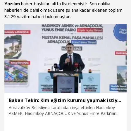
Yazılım
haber başlıkları altta listelenmiştir. Son dakika
haberleri de dahil olmak üzere şu ana kadar eklenen toplam
3.129 yazilim haberi bulunmuştur.
Bakan Tekin: Kim eğitim kurumu yapmak istiyorsa anayasal olarak bizimle birlikte çalışmak zorundadır
Arnavutköy Belediyesi tarafından inşa ettirilen Hadımköy
ASMEK, Hadımköy ARNAÇOCUK ve Yunus Emre Parkı'nın
açılış töreninde konuşan Milli Eğitim Bakanı Yusuf Tekin,
"Anayasa var. Anayasa'nın sonunda devrim kanunları var.
Onun içerisinde Tevhid-i Tedrisat Kanunu'na atıf yapılıyor.