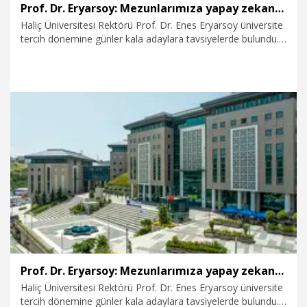
Prof. Dr. Eryarsoy: Mezunlarımıza yapay zekanın, iletişimin ve paranın dilini öğretiyoruz
Haliç Üniversitesi Rektörü Prof. Dr. Enes Eryarsoy üniversite
tercih dönemine günler kala adaylara tavsiyelerde bulundu.
Yapay zekanın iş dünyasını ve meslekleri hızla
dönüştürdüğüne dikkat çeken Prof. Dr. Eryarsoy, “Adayların
mevcut trend olan mesleklere değil, aslında mezun oldukları
zaman nelerin trend olabileceklerine dikkat etmesi
gerekiyor. Öğrencilerimize, ‘yapay zekanın dili’, ‘iletişim ve
diksiyonun dili’ ile ‘paranın dili'ni birlikte kazandırmayı
hedefliyoruz" dedi.
17.07.2026
Video
Prof. Dr. Eryarsoy: Mezunlarımıza yapay zekanın, iletişimin ve paranın dilini öğretiyoruz
Haliç Üniversitesi Rektörü Prof. Dr. Enes Eryarsoy üniversite
tercih dönemine günler kala adaylara tavsiyelerde bulundu.