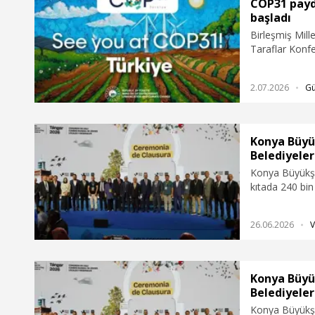
COP31 payda
başladı
Birleşmiş Mill
Taraflar Konfe
başvuruları baş
2.07.2026
G
Konya Büyü
Belediyeler 
Konya Büyükşe
kıtada 240 bin
Birliği Başkanl
oldu. Cumhur
26.06.2026
V
Belediyeler Bi
Altay’ı telefon
ve iyi dilekler
her zaman yol
Konya Büyü
Erdoğan’a son
Belediyeler 
Konya Büyükşe