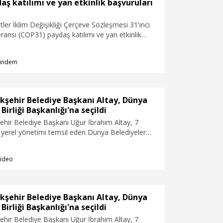
katkı modelini Isparta'da uygulamaya aldı.
ş katılımı ve yan etkinlik başvuruları
Protokol kapsamında bin adet bilgisayar kasası
ve bin adet monitör, başta dezavantajlı köy ve
etler İklim Değişikliği Çerçeve Sözleşmesi 31'inci
mahalleler olmak üzere ihtiyaç duyulan kurum ve
ransı (COP31) paydaş katılımı ve yan etkinlik
alanların kullanımına sunulacak.
ladı.
ündem
kşehir Belediye Başkanı Altay, Dünya
Birliği Başkanlığı'na seçildi
hir Belediye Başkanı Uğur İbrahim Altay, 7
 yerel yönetimi temsil eden Dünya Belediyeler
ığına seçilerek Türkiye’nin uluslararası temsilcisi
başkanı Recep Tayyip Erdoğan da Dünya
ideo
rliği Başkanlığı görevine seçilen Konya Büyükşehir
la tebrik etti. Cumhurbaşkanı Erdoğan’a tebrikleri
i nedeniyle teşekkür eden Altay, “Vizyonuyla bizlere
 gösteren Cumhurbaşkanımız sayın Recep Tayyip
kşehir Belediye Başkanı Altay, Dünya
suz şükranlarımı sunuyorum” dedi.
Birliği Başkanlığı'na seçildi
hir Belediye Başkanı Uğur İbrahim Altay, 7