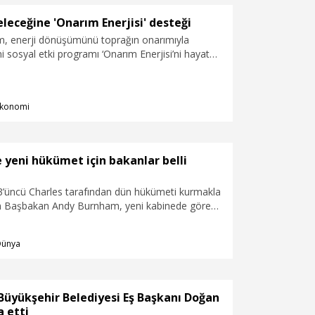
leceğine 'Onarım Enerjisi' desteği
im, enerji dönüşümünü toprağın onarımıyla
i sosyal etki programı ‘Onarım Enerjisi’ni hayata
yurdu. Onarıcı tarım uygulamalarını merkeze alan
apta Aydın’da incir üreticisi köylerde toprağın
atkı sağlamayı, iklim değişikliğine uyumun
konomi
ini ve kırsal kalkınmayı desteklemeyi hedefliyor.
e yeni hükümet için bakanlar belli
ı 3’üncü Charles tarafından dün hükümeti kurmakla
en Başbakan Andy Burnham, yeni kabinede görev
ı açıkladı.
Dünya
Büyükşehir Belediyesi Eş Başkanı Doğan
a etti