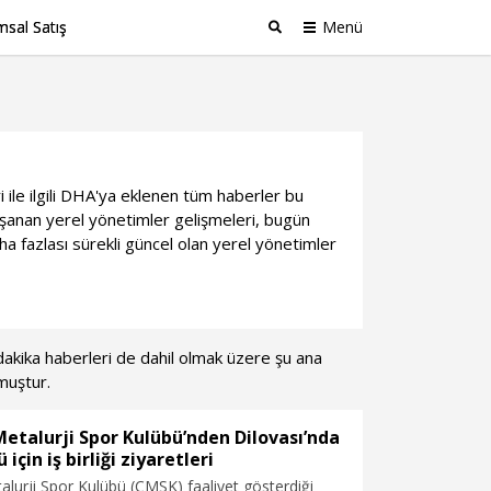
sal Satış
Menü
Ara
 ile ilgili DHA'ya eklenen tüm haberler bu
şanan yerel yönetimler gelişmeleri, bugün
a fazlası sürekli güncel olan yerel yönetimler
n dakika haberleri de dahil olmak üzere şu ana
muştur.
etalurji Spor Kulübü’nden Dilovası’nda
 için iş birliği ziyaretleri
lurji Spor Kulübü (ÇMSK) faaliyet gösterdiği