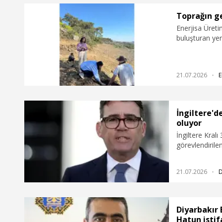
Toprağın ge
Enerjisa Üret
buluşturan yen
geçirdiğini du
program, ilk et
onarılmasına k
21.07.2026
E
güçlendirilmes
İngiltere'd
oluyor
İngiltere Kral
görevlendiril
alacak bakanlar
21.07.2026
Diyarbakır 
Hatun istif