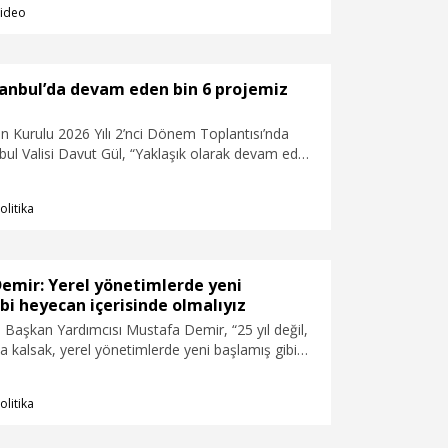
ideo
 anlara tanıklık etti.
stanbul’da devam eden bin 6 projemiz
n Kurulu 2026 Yılı 2’nci Dönem Toplantısı’nda
ul Valisi Davut Gül, “Yaklaşık olarak devam eden
jemiz var. Yerel yönetimler, KİT'ler,
ın projeleri, il müdürlüklerimizin projeleri var ve
olitika
büyüklüğü de 2 trilyon 281 milyar Türk Lirası.
harcaması 675 milyar Türk Lirası. Yaklaşık 15
zerinde bir harcama yapılmış. Bu sene içerisinde
53 milyon Türk Lirası şimdiye kadar harcanan bir
 Demir: Yerel yönetimlerde yeni
ene kalan 6 ay içerisinde kalan ödeneklerimizi
bi heyecan içerisinde olmalıyız
 uygun şekilde planlayarak tamamını harcamamız
 Başkan Yardımcısı Mustafa Demir, “25 yıl değil,
nuştu.
rda kalsak, yerel yönetimlerde yeni başlamış gibi
inde olmamız lazım” dedi.
olitika