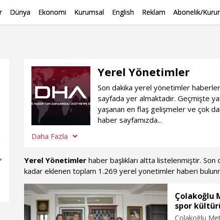
r
Dünya
Ekonomi
Kurumsal
English
Reklam
Abonelik/Kurum
Yerel Yönetimler
Son dakika yerel yönetimler haberleri
sayfada yer almaktadır. Geçmişte ya
yaşanan en flaş gelişmeler ve çok dah
haber sayfamızda...
n
Daha Fazla
,
Yerel Yönetimler
haber başlıkları altta listelenmiştir. So
kadar eklenen toplam 1.269 yerel yonetimler haberi bulun
Çolakoğlu M
spor kültürü
Çolakoğlu Meta