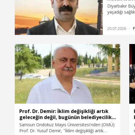
Diyarbakır Bü
yaşadığı sağlık
açıkladı.
20.07.2026
P
Prof. Dr. Demir: İklim değişikliği artık
geleceğin değil, bugünün belediyecilik
meselesidir
Samsun Ondokuz Mayıs Üniversitesi'nden (OMÜ)
Prof. Dr. Yusuf Demir, "İklim değişikliği artık