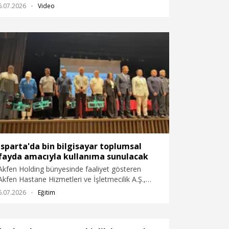
Kültür Merkezi’nde yoğun katılımla gerçekleştirildi.
6.07.2026
Video
Isparta'da bin bilgisayar toplumsal
fayda amacıyla kullanıma sunulacak
Akfen Holding bünyesinde faaliyet gösteren
Akfen Hastane Hizmetleri ve İşletmecilik A.Ş.,
Isparta İl Özel İdaresi ile hayata geçirdiği iş
6.07.2026
Eğitim
birliğiyle, kullanılabilir durumdaki teknolojik
ekipmanların yeniden değerlendirilerek toplumsal
faydaya dönüştürülmesini amaçlayan bir sosyal