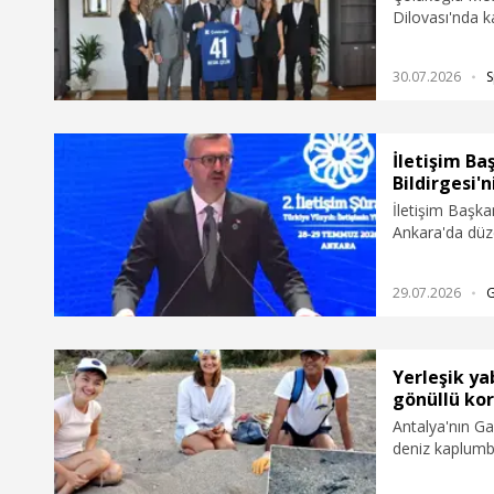
Dilovası'nda ka
gençleri sporu
paydaşlarla te
30.07.2026
S
İletişim Ba
Bildirgesi'n
İletişim Başk
Ankara'da düze
sonuç bildirges
29.07.2026
Yerleşik ya
gönüllü ko
Antalya'nın Ga
deniz kaplumba
çocukların da 
çıkan kaplumb