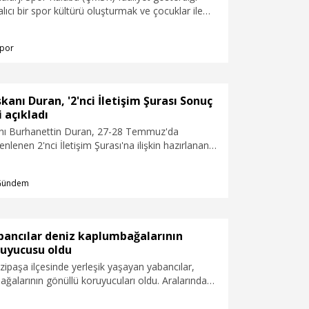
lıcı bir spor kültürü oluşturmak ve çocuklar ile
n birleştirici gücüyle buluşturmak amacıyla yerel
maslarını sürdürdüğünü bildirdi.
por
şkanı Duran, '2'nci İletişim Şurası Sonuç
i açıkladı
anı Burhanettin Duran, 27-28 Temmuz'da
nlenen 2'nci İletişim Şurası'na ilişkin hazırlanan
ini açıkladı.
Gündem
bancılar deniz kaplumbağalarının
ruyucusu oldu
zipaşa ilçesinde yerleşik yaşayan yabancılar,
ğalarının gönüllü koruyucuları oldu. Aralarında
bulunduğu yabancılar, ilçedeki sahillerde yuvadan
ağaların hem denizle buluşmalarına yardımcı