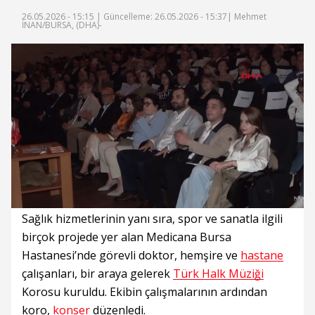
26.05.2026 - 15:15 |
Güncelleme: 26.05.2026 - 15:37
| Mehmet
İNAN/BURSA, (DHA)-
Süre
Toplam
Süre
/
Yükleniyor
Yüklendi
:
:
0%
0%
Sağlık hizmetlerinin yanı sıra, spor ve sanatla ilgili
birçok projede yer alan Medicana Bursa
Hastanesi’nde görevli doktor, hemşire ve
hastane
çalışanları, bir araya gelerek
Türk Halk Müziği
Korosu kuruldu. Ekibin çalışmalarının ardından
koro,
konser
düzenledi.