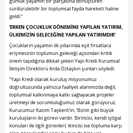
günlük yaşamın bir parçasına dönüştüren
sürdürülebilir bir toplumsal fayda hareketi haline
geldi.”
‘ERKEN ÇOCUKLUK DÖNEMİNE YAPILAN YATIRIM,
ÜLKEMİZİN GELECEĞİNE YAPILAN YATIRIMDIR’
Çocukların yaşamın ilk yıllarında eşit fırsatlara
erişmesinin toplumun geleceği açısından kritik
önem taşıdığına dikkat çeken Yapı Kredi Kurumsal
İletişim Direktörü Arda Öztaşkın şunları söyledi:
“Yapı Kredi olarak kuruluş misyonumuz
doğrultusunda yalnızca faaliyet alanımızda değil,
toplumsal kalkınmaya katkı sağlayacak projeler
üretmeyi de sorumluluğumuz olarak görüyoruz.
Kurucumuz Kazım Taşkent’in, ‘Bizim gibi büyük
kuruluşların iki görevi vardır. Birincisi, kendi iştigal
konuları ile ilgili görevleri; ikincisi ise topluma karşı