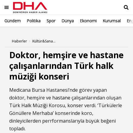
Gündem
Politika
Spor
Dünya
Ekonomi
Kurumsal
Eng
Ara
Haberler
Kültür&Sanat Haberleri
Doktor, hemşire ve hastane
çalışanlarından Türk halk
müziği konseri
Medicana Bursa Hastanesi’nde görev yapan
doktor, hemşire ve
hastane
çalışanlarından oluşan
Türk Halk Müziği
Korosu,
konser
verdi. ‘Türkülerle
Gönüllere Merhaba’ konserinde koro,
dinleyicilerden perrformanslarıyla büyük beğeni
topladı.