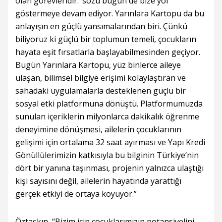
olan görevleridir.’ sözü bugün de bize yol
göstermeye devam ediyor. Yarınlara Kartopu da bu
anlayışın en güçlü yansımalarından biri. Çünkü
biliyoruz ki güçlü bir toplumun temeli, çocukların
hayata eşit fırsatlarla başlayabilmesinden geçiyor.
Bugün Yarınlara Kartopu, yüz binlerce aileye
ulaşan, bilimsel bilgiye erişimi kolaylaştıran ve
sahadaki uygulamalarla desteklenen güçlü bir
sosyal etki platformuna dönüştü. Platformumuzda
sunulan içeriklerin milyonlarca dakikalık öğrenme
deneyimine dönüşmesi, ailelerin çocuklarının
gelişimi için ortalama 32 saat ayırması ve Yapı Kredi
Gönüllülerimizin katkısıyla bu bilginin Türkiye’nin
dört bir yanına taşınması, projenin yalnızca ulaştığı
kişi sayısını değil, ailelerin hayatında yarattığı
gerçek etkiyi de ortaya koyuyor.”
Öztaşkın, “Bizim için çocuklarımızın potansiyelini