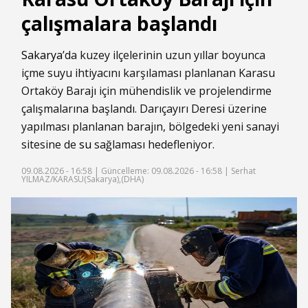
çalışmalara başlandı
Sakarya
’da kuzey ilçelerinin uzun yıllar boyunca
içme suyu ihtiyacını karşılaması planlanan Karasu
Ortaköy Barajı için mühendislik ve projelendirme
çalışmalarına başlandı. Darıçayırı Deresi üzerine
yapılması planlanan barajın, bölgedeki yeni sanayi
sitesine de
su
sağlaması hedefleniyor.
09.08.2026 - 16:58 |
Güncelleme: 09.08.2026 - 16:58
| Serhat
YILMAZ/KARASU(Sakarya),(DHA)