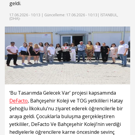
geldi.
17.06.2026 - 10:13 |
Güncelleme: 17.06.2026 - 10:13
| İSTANBUL,
(DHA)-
‘Bu Tasarımda Gelecek Var’ projesi kapsamında
DeFacto
, Bahçeşehir Koleji ve TOG yetkilileri Hatay
Şehoğlu İlkokulu’nu ziyaret ederek öğrencilerle bir
araya geldi. Çocuklarla buluşma gerçekleştiren
yetkililer, DeFacto Ve Bahçeşehir Koleji’nin verdiği
hediyelerle öğrencilere karne öncesinde sevinç