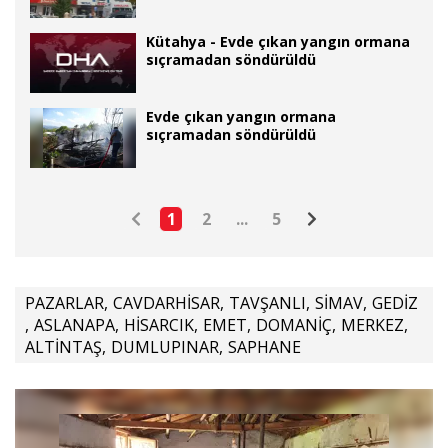
Kütahya - Evde çıkan yangın ormana
sıçramadan söndürüldü
Evde çıkan yangın ormana
sıçramadan söndürüldü
1
2
...
5
PAZARLAR
,
CAVDARHİSAR
,
TAVŞANLI
,
SİMAV
,
GEDİZ
,
ASLANAPA
,
HİSARCIK
,
EMET
,
DOMANİÇ
,
MERKEZ
,
ALTİNTAŞ
,
DUMLUPINAR
,
SAPHANE