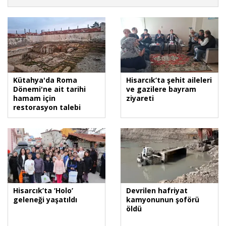
Kütahya'da Roma
Hisarcık’ta şehit aileleri
Dönemi'ne ait tarihi
ve gazilere bayram
hamam için
ziyareti
restorasyon talebi
Hisarcık’ta ‘Holo’
Devrilen hafriyat
geleneği yaşatıldı
kamyonunun şoförü
öldü