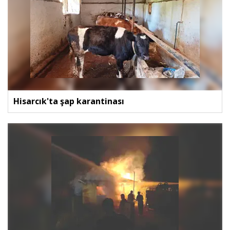
Hisarcık'ta şap karantinası