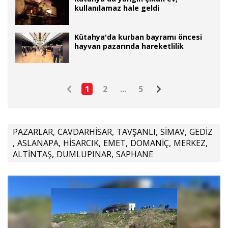
kullanılamaz hale geldi
Kütahya'da kurban bayramı öncesi
hayvan pazarında hareketlilik
1
2
...
5
PAZARLAR
,
CAVDARHİSAR
,
TAVŞANLI
,
SİMAV
,
GEDİZ
,
ASLANAPA
,
HİSARCIK
,
EMET
,
DOMANİÇ
,
MERKEZ
,
ALTİNTAŞ
,
DUMLUPINAR
,
SAPHANE