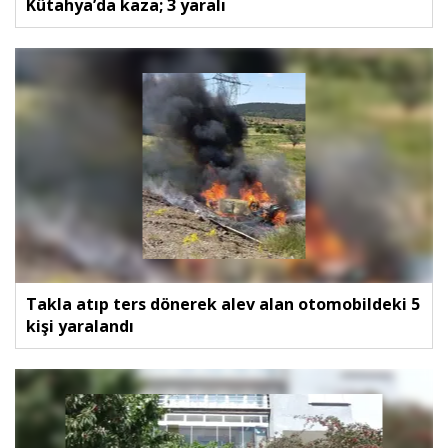
Kütahya’da kaza; 3 yaralı
Takla atıp ters dönerek alev alan otomobildeki 5
kişi yaralandı