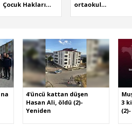
Çocuk Hakları
ortaokul
Merkezi: İpte asılı
öğrencisi 2 kız,
bulunan 2
toprağa verildi
çocukta cinsel
istismar, darp ve
cebir izi
bulunmadı
ına
4'üncü kattan düşen
Muş
Hasan Ali, öldü (2)-
3 k
Yeniden
(2)