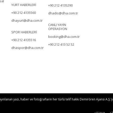
sal
YURT HABERLERİ
+90 212 4135290
+90 212 4135560
dhadis@dha.com.tr
dhayurt@dha.com.tr
CANLI YAYIN
OPERASYON
SPOR HABERLERİ
booking@dha.com.tr
+90 212 4135516
+90 212 413 52 52
dhaspor@dha.com.tr
nlanan yazı, haber ve fotoğrafların her türlü telif hakkı Demirören Ajansı A.Ş.’ye
• Künye
• 