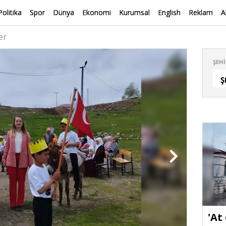
Politika
Spor
Dünya
Ekonomi
Kurumsal
English
Reklam
A
er
ŞEHI
Ş
'At