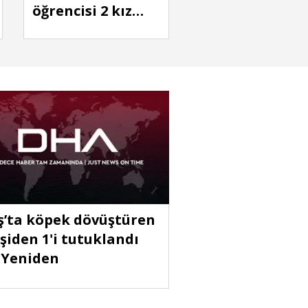
öğrencisi 2 kız
çocuğu, metruk
evde ipe asılı
halde ölü
bulundu
’ta köpek dövüştüren
işiden 1'i tutuklandı
- Yeniden