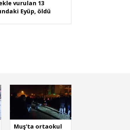
ekle vurulan 13
ındaki Eyüp, öldü
a öğrenci servisi ile hafif ticari araç
ştı: 9'u öğrenci 10 yaralı
Muş'ta ortaokul