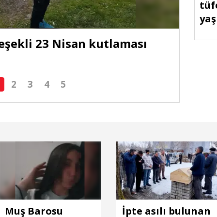
tüf
yaş
eşekli 23 Nisan kutlaması
Muş't
çarpı
2
3
4
5
Muş Barosu
İpte asılı bulunan