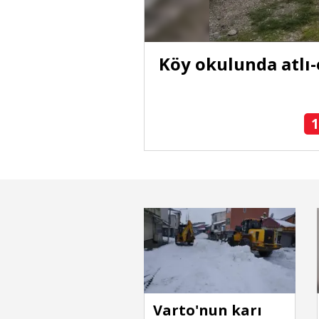
 yolları
Köy okulunda atlı-
1
Varto'nun karı