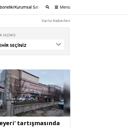
bonelik/Kurumsal Satış
Menü
Ara
Varto Haberleri
R SEÇINIZ
EHIR SEÇINIZ
 eyeri' tartışmasında