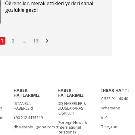
Öğrenciler, merak ettikleri yerleri sanal
gözlükle gezdi
1
2
...
13
HABER
HABER
İHBAR HATTI
HATLARIMIZ
HATLARIMIZ
0 533 911 40 40
İSTANBUL
DIŞ HABERLER &
rı
Whatsapp
HABERLERİ
ULUSLARARASI
İLİŞKİLER
ın
BiP
+90 212 4135319
(Foreign News &
Telegram
dhaistanbul@dha.com.tr
International
Relations)