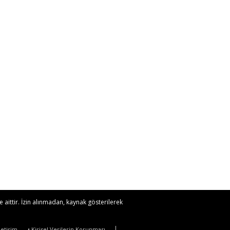
 aittir. İzin alınmadan, kaynak gösterilerek
İletişim
• Kişisel Verilerin Korunması