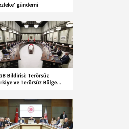
ezleke' gündemi
B Bildirisi: Terörsüz
rkiye ve Terörsüz Bölge
deflerine ulaşma yolunda
ydedilen ilerlemeler ele
ındı