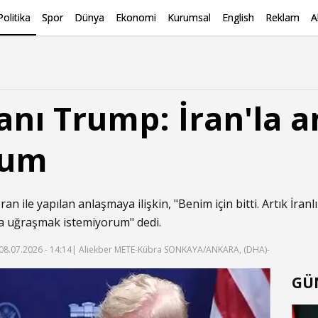
Politika
Spor
Dünya
Ekonomi
Kurumsal
English
Reklam
A
nı Trump: İran'la 
rum
 İran ile yapılan anlaşmaya ilişkin, "Benim için bitti. Artık İr
rla uğraşmak istemiyorum" dedi.
08.07.2026 - 14:14
| Aliekber METE-Kübra SONKAYA/ANKARA, (DHA)-
GÜ