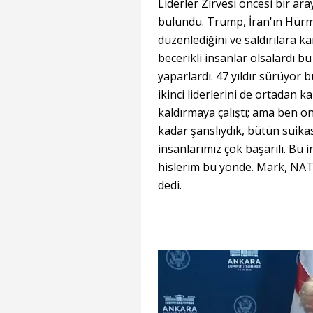
Liderler Zirvesi öncesi bir a
bulundu. Trump, İran'ın Hürmü
düzenlediğini ve saldırılara kar
becerikli insanlar olsalardı b
yaparlardı. 47 yıldır sürüyor bu
ikinci liderlerini de ortadan k
kaldırmaya çalıştı; ama ben on
kadar şanslıydık, bütün suikas
insanlarımız çok başarılı. Bu 
hislerim bu yönde. Mark, NATO
dedi.