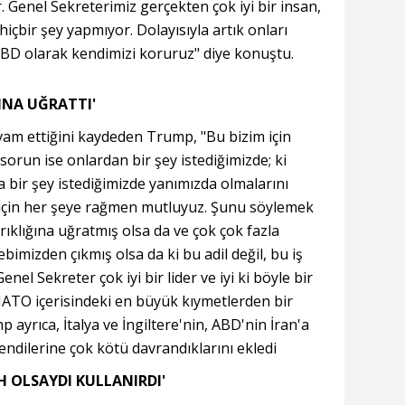
 Genel Sekreterimiz gerçekten çok iyi bir insan,
hiçbir şey yapmıyor. Dolayısıyla artık onları
 ABD olarak kendimizi koruruz" diye konuştu.
INA UĞRATTI'
am ettiğini kaydeden Trump, "Bu bizim için
orun ise onlardan bir şey istediğimizde; ki
a bir şey istediğimizde yanımızda olmalarını
için her şeye rağmen mutluyuz. Şunu söylemek
ıklığına uğratmış olsa da ve çok çok fazla
bimizden çıkmış olsa da ki bu adil değil, bu iş
el Sekreter çok iyi bir lider ve iyi ki böyle bir
NATO içerisindeki en büyük kıymetlerden bir
 ayrıca, İtalya ve İngiltere'nin, ABD'nin İran'a
kendilerine çok kötü davrandıklarını ekledi
AH OLSAYDI KULLANIRDI'