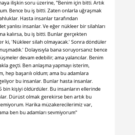
ya ilişkin soru üzerine, "Benim için bitti. Artık
rum. Bence bu iş bitti. Zaten onlarla uğraşmak
ahluklar. Hasta insanlar tarafından
det yanlısı insanlar. Ve eğer nükleer bir silahları
na kalırsa, bu iş bitti. Bunlar gerçekten
iler ki, 'Nükleer silah olmayacak.' Sonra döndüler
 konuşmadık.' Dolayısıyla bana soruyorsanız bence
rüşmeler devam edebilir; ama yalancılar. Benim
la geçti. Ben anlaşma yapmayı isterim,
ım, hep başarılı oldum; ama bu adamlara
eliyor bu insanlar. Bunlar hasta insanlar.
bin kişiyi öldürdüler. Bu insanların ellerinde
nlar. Dürüst olmak gerekirse ben artık bu
temiyorum. Harika müzakerecilerimiz var,
 ama ben bu adamları sevmiyorum"