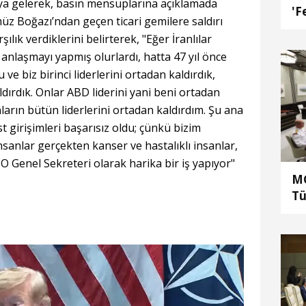
raya gelerek, basın mensuplarına açıklamada
'F
z Boğazı’ndan geçen ticari gemilere saldırı
şılık verdiklerini belirterek, "Eğer İranlılar
u anlaşmayı yapmış olurlardı, hatta 47 yıl önce
 ve biz birinci liderlerini ortadan kaldırdık,
aldırdık. Onlar ABD liderini yani beni ortadan
ların bütün liderlerini ortadan kaldırdım. Şu ana
t girişimleri başarısız oldu; çünkü bizim
insanlar gerçekten kanser ve hastalıklı insanlar,
 Genel Sekreteri olarak harika bir iş yapıyor"
MG
Tü
he
ka
al