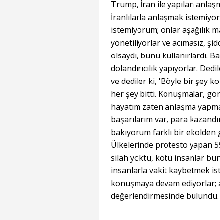
Trump, İran ile yapılan anlaşma
İranlılarla anlaşmak istemiyo
istemiyorum; onlar aşağılık m
yönetiliyorlar ve acımasız, şid
olsaydı, bunu kullanırlardı. Ba
dolandırıcılık yapıyorlar. Ded
ve dediler ki, 'Böyle bir şey
her şey bitti. Konuşmalar, gö
hayatım zaten anlaşma yapmak
başarılarım var, para kazand
bakıyorum farklı bir ekolden g
Ülkelerinde protesto yapan 55 
silah yoktu, kötü insanlar bu
insanlarla vakit kaybetmek is
konuşmaya devam ediyorlar;
değerlendirmesinde bulundu.