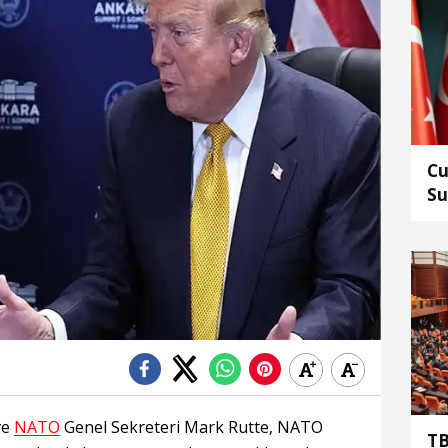
Cu
Su
ed
ve
NATO
Genel Sekreteri Mark Rutte, NATO
TB