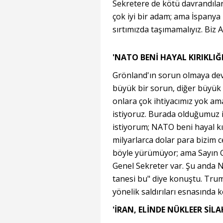
Sekretere de kötü davrandılar.
çok iyi bir adam; ama İspanya 
sırtımızda taşımamalıyız. Biz
'NATO BENİ HAYAL KIRIKLIĞ
Grönland'ın sorun olmaya dev
büyük bir sorun, diğer büyük s
onlara çok ihtiyacımız yok am
istiyoruz. Burada olduğumuz 
istiyorum; NATO beni hayal kır
milyarlarca dolar para bizim ce
böyle yürümüyor; ama Sayın Gen
Genel Sekreter var. Şu anda 
tanesi bu" diye konuştu. Trump
yönelik saldırıları esnasında 
'İRAN, ELİNDE NÜKLEER SİL