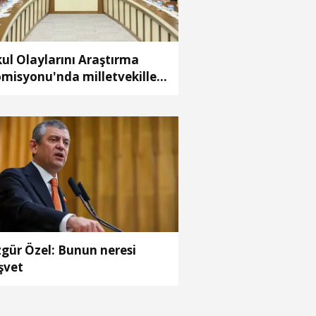
ul Olaylarını Araştırma
misyonu'nda milletvekilleri
pora ilişkin önerileri ele
ındı
gür Özel: Bunun neresi
şvet