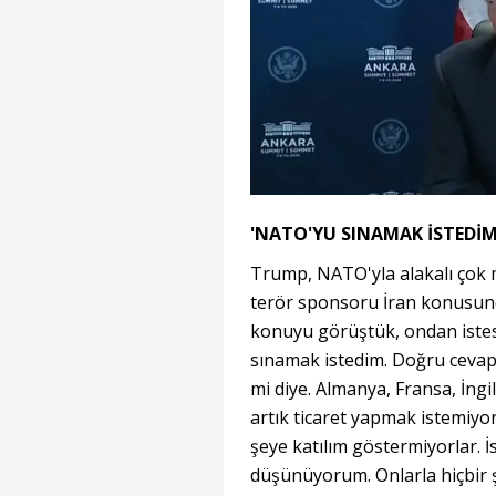
'NATO'YU SINAMAK İSTEDİM
Trump, NATO'yla alakalı çok m
terör sponsoru İran konusund
konuyu görüştük, ondan istese
sınamak istedim. Doğru cevapl
mi diye. Almanya, Fransa, İngil
artık ticaret yapmak istemiyo
şeye katılım göstermiyorlar. İ
düşünüyorum. Onlarla hiçbir