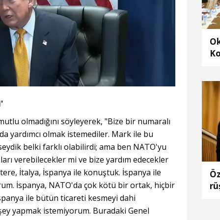
Ok
Ko
ra
al
'
utlu olmadığını söyleyerek, "Bize bir numaralı
a yardımcı olmak istemediler. Mark ile bu
ydik belki farklı olabilirdi; ama ben NATO'yu
arı verebilecekler mi ve bize yardım edecekler
tere, İtalya, İspanya ile konuştuk. İspanya ile
Öz
rum. İspanya, NATO'da çok kötü bir ortak, hiçbir
rü
spanya ile bütün ticareti kesmeyi dahi
 şey yapmak istemiyorum. Buradaki Genel