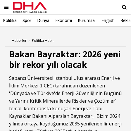
Politika
Spor
Dünya
Ekonomi
Kurumsal
English
Rekl
Ara
Haberler
Politika Haberleri
Bakan Bayraktar: 2026 yeni
bir rekor yılı olacak
Sabancı Üniversitesi İstanbul Uluslararası Enerji ve
İklim Merkezi (IICEC) tarafından düzenlenen
'Dünyada ve Türkiye'de Enerji Güvenliğinin Bugünü
ve Yarını: Kritik Minerallerde Riskler ve Çözümler'
temalı konferansta konuşan Enerji ve Tabii
Kaynaklar Bakanı Alparslan Bayraktar, "Bizim 2024
yılında ortaya koyduğumuz 2035
yenilenebilir enerji