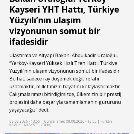
Kayseri YHT Hattı, Türkiye
Yüzyılı’nın ulaşım
vizyonunun somut bir
ifadesidir
Ulaştırma
ve Altyapı Bakanı Abdulkadir Uraloğlu,
“Yerköy-
Kayseri
Yüksek Hızlı Tren
Hattı, Türkiye
Yüzyılı’nın ulaşım vizyonunun somut bir ifadesidir.
Bu hat, sadece ray döşemek değil; refahı
uzatmaktır, milletimizin hayatını kolaylaştırmaktır.
Çalışmalarımızı bitirdiğimizde, ülkemizin bir prestij
projesini daha başarıyla tamamlamanın gururunu
yaşayacağız” dedi.
08.08.2026 - 13:55 |
Güncelleme: 08.08.2026 - 13:55
| Furkan
KAVUKLU/KAYSERİ, (DHA)-