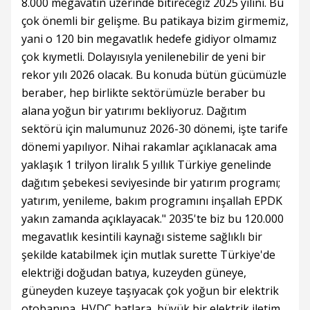
8.000 megavatın üzerinde bitireceğiz 2025 yılını. Bu
çok önemli bir gelişme. Bu patikaya bizim girmemiz,
yani o 120 bin megavatlık hedefe gidiyor olmamız
çok kıymetli. Dolayısıyla yenilenebilir de yeni bir
rekor yılı 2026 olacak. Bu konuda bütün gücümüzle
beraber, hep birlikte sektörümüzle beraber bu
alana yoğun bir yatırımı bekliyoruz. Dağıtım
sektörü için malumunuz 2026-30 dönemi, işte tarife
dönemi yapılıyor. Nihai rakamlar açıklanacak ama
yaklaşık 1 trilyon liralık 5 yıllık Türkiye genelinde
dağıtım şebekesi seviyesinde bir yatırım programı;
yatırım, yenileme, bakım programını inşallah EPDK
yakın zamanda açıklayacak." 2035'te biz bu 120.000
megavatlık kesintili kaynağı sisteme sağlıklı bir
şekilde katabilmek için mutlak surette Türkiye'de
elektriği doğudan batıya, kuzeyden güneye,
güneyden kuzeye taşıyacak çok yoğun bir elektrik
otobanına, HVDC hatlara, büyük bir elektrik iletim