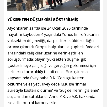
YÜKSEKTEN DÜŞME GİBİ GÖSTERİLMİŞ
Afyonkarahisar’da ise 24 Ocak 2026 tarihinde
hayatını kaybeden 4 yaşındaki Yunus Emre Yakar’ın
yüksekten düşmediği, darp edilerek öldürüldüğü
ortaya çıkarıldı. Otopsi bulguları ile şüpheli ifadeleri
arasındaki çelişkiler üzerine derinleştirilen
soruşturmada; olayın 'yüksekten düşme' gibi
gösterilmeye çalışıldığı ve gerçeğin gizlenmesi için
delillerin karartıldığı tespit edildi. Soruşturma
kapsamında üvey baba B.K. 'Çocuğu kasten
öldürme ve eziyet', üvey dede M.K. ise 'İhmal
suretiyle kasten öldürme' ve 'Suç delillerini gizleme'
suçlarından tutuklandı. Anne Z.K. ve A.K. hakkında
ise adli kontrol kararı verildi.