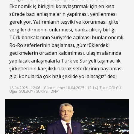
Ekonomik iş birliğini kolaylaştırmak için en kısa
sürede bazı anlaşmaların yapılması, yenilenmesi
gerekiyor. Yatırımların teşviki ve korunması, çifte
vergilendirmenin önlenmesi, bankacılık
iş birliği
,
Türk bankalarının Suriye'de açılması bunlar önemli.
Ro-Ro seferlerinin başlaması, gümrüklerdeki
gecikmelerin ortadan kaldırılması, ulaşım alanında
yapılacak anlaşmalarla Türk ve Suriyeli taşımacılık
şirketlerinin karşılıklı olarak seferlerinin başlaması
gibi konularda çok hızlı şekilde yol alacağız" dedi.
18.04.2025 - 12:06 |
Güncelleme: 18.04.2025 - 12:14
| Tuçe GÖLCÜ-
Uğur GÜLBOY / SURİYE, (DHA)