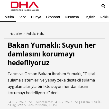
Politika
Spor
Dünya
Ekonomi
Kurumsal
English
Rekl
Ara
Haberler
Politika Haberleri
Bakan Yumaklı: Suyun her
damlasını korumayı
hedefliyoruz
Tarım ve Orman Bakanı İbrahim Yumaklı, "Dijital
sulama sistemleri ve yapay zeka destekli sulama
uygulamalarıyla birlikte suyun her damlasını
korumayı hedefliyoruz" dedi.
04.06.2026 - 13:51 |
Güncelleme: 04.06.2026 - 13:51
| Gizem CENGİL-
Ali Oğulcan ARSLAN/ANKARA, (DHA)