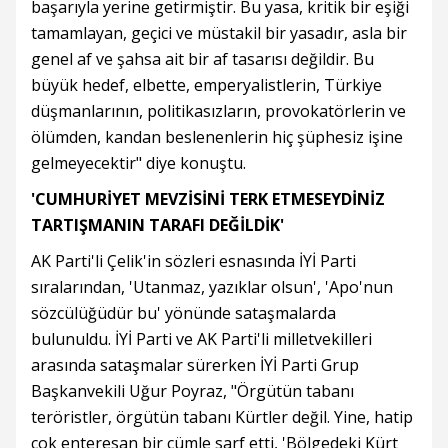
başarıyla yerine getirmiştir. Bu yasa, kritik bir eşiği
tamamlayan, geçici ve müstakil bir yasadır, asla bir
genel af ve şahsa ait bir af tasarısı değildir. Bu
büyük hedef, elbette, emperyalistlerin, Türkiye
düşmanlarının, politikasızların, provokatörlerin ve
ölümden, kandan beslenenlerin hiç şüphesiz işine
gelmeyecektir" diye konuştu.
'CUMHURİYET MEVZİSİNİ TERK ETMESEYDİNİZ
TARTIŞMANIN TARAFI DEĞİLDİK'
AK Parti'li Çelik'in sözleri esnasında İYİ Parti
sıralarından, 'Utanmaz, yazıklar olsun', 'Apo'nun
sözcülüğüdür bu' yönünde sataşmalarda
bulunuldu. İYİ Parti ve AK Parti'li milletvekilleri
arasında sataşmalar sürerken İYİ Parti Grup
Başkanvekili Uğur Poyraz, "Örgütün tabanı
teröristler, örgütün tabanı Kürtler değil. Yine, hatip
çok enteresan bir cümle sarf etti, 'Bölgedeki Kürt