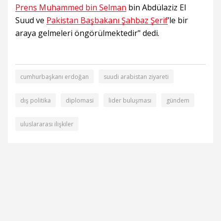
Prens Muhammed bin Selman
bin Abdülaziz El
Suud ve
Pakistan Başbakanı Şahbaz Şerif
’le bir
araya gelmeleri öngörülmektedir" dedi.
cumhurbaşkanı erdoğan
suudi arabistan ziyareti
dış politika
diplomasi
lider buluşması
gündem
uluslararası ilişkiler