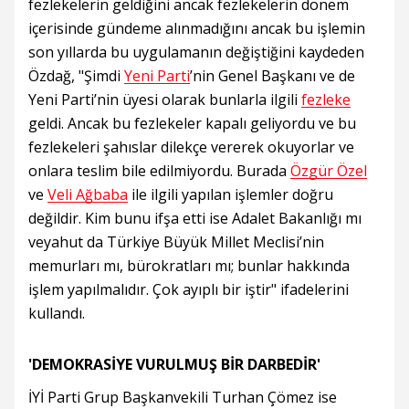
fezlekelerin geldiğini ancak fezlekelerin dönem
içerisinde gündeme alınmadığını ancak bu işlemin
son yıllarda bu uygulamanın değiştiğini kaydeden
Özdağ, "Şimdi
Yeni Parti
’nin Genel Başkanı ve de
Yeni Parti’nin üyesi olarak bunlarla ilgili
fezleke
geldi. Ancak bu fezlekeler kapalı geliyordu ve bu
fezlekeleri şahıslar dilekçe vererek okuyorlar ve
onlara teslim bile edilmiyordu. Burada
Özgür Özel
ve
Veli Ağbaba
ile ilgili yapılan işlemler doğru
değildir. Kim bunu ifşa etti ise Adalet Bakanlığı mı
veyahut da Türkiye Büyük Millet Meclisi’nin
memurları mı, bürokratları mı; bunlar hakkında
işlem yapılmalıdır. Çok ayıplı bir iştir" ifadelerini
kullandı.
'DEMOKRASİYE VURULMUŞ BİR DARBEDİR'
İYİ Parti Grup Başkanvekili Turhan Çömez ise