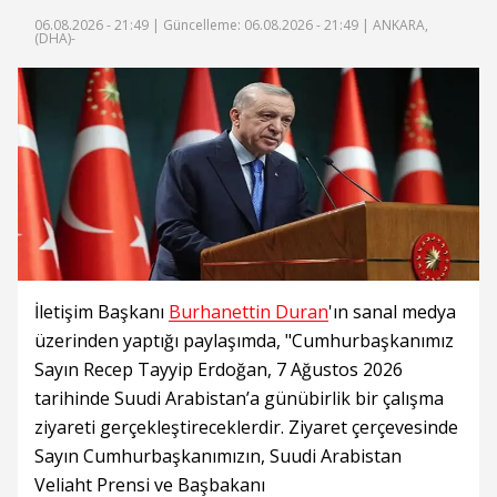
06.08.2026 - 21:49 |
Güncelleme: 06.08.2026 - 21:49
| ANKARA,
(DHA)-
İletişim Başkanı
Burhanettin Duran
'ın sanal medya
üzerinden yaptığı paylaşımda, "Cumhurbaşkanımız
Sayın Recep Tayyip Erdoğan, 7 Ağustos 2026
tarihinde Suudi Arabistan’a günübirlik bir çalışma
ziyareti gerçekleştireceklerdir. Ziyaret çerçevesinde
Sayın Cumhurbaşkanımızın, Suudi Arabistan
Veliaht Prensi ve Başbakanı