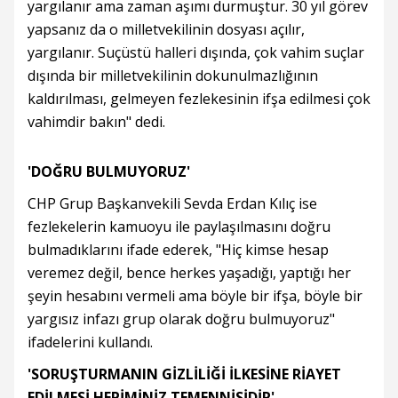
yargılanır ama zaman aşımı durmuştur. 30 yıl görev
yapsanız da o milletvekilinin dosyası açılır,
yargılanır. Suçüstü halleri dışında, çok vahim suçlar
dışında bir milletvekilinin dokunulmazlığının
kaldırılması, gelmeyen fezlekesinin ifşa edilmesi çok
vahimdir bakın" dedi.
'DOĞRU BULMUYORUZ'
CHP Grup Başkanvekili Sevda Erdan Kılıç ise
fezlekelerin kamuoyu ile paylaşılmasını doğru
bulmadıklarını ifade ederek, "Hiç kimse hesap
veremez değil, bence herkes yaşadığı, yaptığı her
şeyin hesabını vermeli ama böyle bir ifşa, böyle bir
yargısız infazı grup olarak doğru bulmuyoruz"
ifadelerini kullandı.
'SORUŞTURMANIN GİZLİLİĞİ İLKESİNE RİAYET
EDİLMESİ HEPİMİNİZ TEMENNİSİDİR'