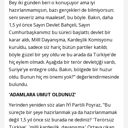
Bey iki günden beri o konuşuyor ama iyi
hazırlanmamışsın, bazı gerçekleri de bilmiyorsun;
seni severiz ama maalesef, bu böyle. Bakın, daha
1,5 yıl önce Sayın Devlet Bahçeli, Sayın
Cumhurbaşkanımız bu süreci başlattı; devlet bir
karar aldı, Millî Dayanışma, Kardeşlik Komisyonu
kuruldu, sadece siz hariç bütün partiler katıldı;
böyle güzel bir şey oldu ve bu arada da Türkiye'de
hiç eylem olmadı. Aşağıda bir terör devletçiği vardı,
Suriye'ye entegre oldu. Bakın, bölgede bir huzur
oldu. Bunun hiç mi önemi yok?" değerlendirmesinde
bulundu.
'ADAMLARA UMUT OLDUNUZ'
Yerinden yeniden söz alan İYİ Partili Poyraz, "Bu
süreçte bir şeye hazırlanmak ya da hazırlanmamak
değil 1,5 yıl önce siz burada ne dediniz? 'Terörsüz
Türkiye', 'milli kardeşlik, dayanışma.' Ortaya çıkan