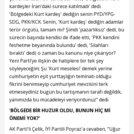
kardeşler İran'daki sürece katılmadı' dedi.
'Bölgedeki Kürt kardeş' dediğin senin PYD/YPG-
SDG, PKK/KCK. Senin, 'Kürt kardeş' dediğin adamlar
terör örgütü, tamam mı? Şimdi 'pazarlıksız' dedi, bu
sürecin başında kendisi de ifade etti, 'PKK kendini
feshetme beyanında bulundu' dedi, 'Silahları
bıraktı' dedi; o zaman bu kanunu niye çıkarıyor?
Yeni Parti’ye ilişkin de hatiplere bir tek şey
söyleyeceğim; Şu 'Kürt meselesi' demek yerine
cumhuriyetin eşit yurttaşlığın teminatı olduğu
fikrini benimseyip cumhuriyet mevzisini terk
etmeseydiniz bugün bu tartışmanın tarafı değildik,
yanımızda bu mücadeleyi veriyordunuz" dedi.
'BÖLGEDE BİR HUZUR OLDU, BUNUN HİÇ Mİ
ÖNEMİ YOK?'
AK Parti'li Çelik, İYİ Partili Poyraz'a cevaben, "Uğur