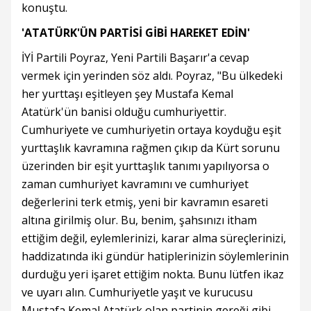
konuştu.
'ATATÜRK'ÜN PARTİSİ GİBİ HAREKET EDİN'
İYİ Partili Poyraz, Yeni Partili Başarır'a cevap
vermek için yerinden söz aldı. Poyraz, "Bu ülkedeki
her yurttaşı eşitleyen şey Mustafa Kemal
Atatürk'ün banisi olduğu cumhuriyettir.
Cumhuriyete ve cumhuriyetin ortaya koyduğu eşit
yurttaşlık kavramına rağmen çıkıp da Kürt sorunu
üzerinden bir eşit yurttaşlık tanımı yapılıyorsa o
zaman cumhuriyet kavramını ve cumhuriyet
değerlerini terk etmiş, yeni bir kavramın esareti
altına girilmiş olur. Bu, benim, şahsınızı itham
ettiğim değil, eylemlerinizi, karar alma süreçlerinizi,
haddizatında iki gündür hatiplerinizin söylemlerinin
durduğu yeri işaret ettiğim nokta. Bunu lütfen ikaz
ve uyarı alın. Cumhuriyetle yaşıt ve kurucusu
Mustafa Kemal Atatürk olan partinin gereği gibi