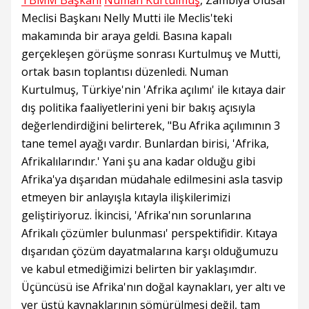
TBMM Başkanı
Numan Kurtulmuş
, Zambiya Ulusal
Meclisi Başkanı Nelly Mutti ile Meclis'teki
makamında bir araya geldi. Basına kapalı
gerçekleşen görüşme sonrası Kurtulmuş ve Mutti,
ortak basın toplantısı düzenledi. Numan
Kurtulmuş, Türkiye'nin 'Afrika açılımı' ile kıtaya dair
dış politika faaliyetlerini yeni bir bakış açısıyla
değerlendirdiğini belirterek, "Bu Afrika açılımının 3
tane temel ayağı vardır. Bunlardan birisi, 'Afrika,
Afrikalılarındır.' Yani şu ana kadar olduğu gibi
Afrika'ya dışarıdan müdahale edilmesini asla tasvip
etmeyen bir anlayışla kıtayla ilişkilerimizi
geliştiriyoruz. İkincisi, 'Afrika'nın sorunlarına
Afrikalı çözümler bulunması' perspektifidir. Kıtaya
dışarıdan çözüm dayatmalarına karşı olduğumuzu
ve kabul etmediğimizi belirten bir yaklaşımdır.
Üçüncüsü ise Afrika'nın doğal kaynakları, yer altı ve
yer üstü kaynaklarının sömürülmesi değil, tam