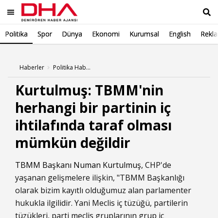
Politika
Spor
Dünya
Ekonomi
Kurumsal
English
Rekl
Ara
Haberler
Politika Haberleri
Kurtulmuş: TBMM'nin
herhangi bir partinin iç
ihtilafında taraf olması
mümkün değildir
TBMM Başkanı
Numan Kurtulmuş
, CHP'de
yaşanan gelişmelere ilişkin, "TBMM Başkanlığı
olarak bizim kayıtlı olduğumuz alan parlamenter
hukukla ilgilidir. Yani Meclis iç tüzüğü, partilerin
tüzükleri, parti meclis gruplarının grup iç