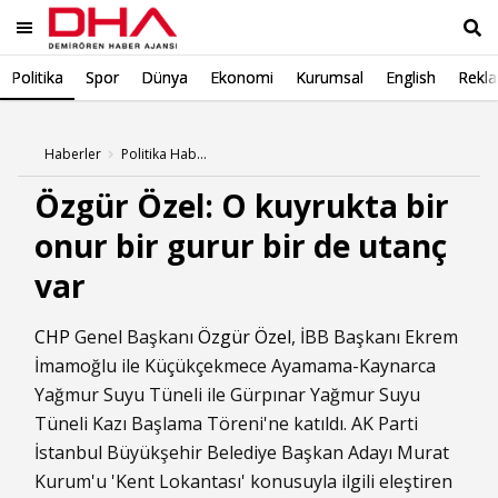
Politika
Spor
Dünya
Ekonomi
Kurumsal
English
Rekl
Ara
Haberler
Politika Haberleri
Özgür Özel: O kuyrukta bir
onur bir gurur bir de utanç
var
CHP
Genel Başkanı
Özgür Özel
, İBB Başkanı Ekrem
İmamoğlu ile Küçükçekmece Ayamama-Kaynarca
Yağmur Suyu Tüneli ile Gürpınar Yağmur Suyu
Tüneli Kazı Başlama Töreni'ne katıldı. AK Parti
İstanbul Büyükşehir Belediye Başkan Adayı Murat
Kurum'u 'Kent Lokantası' konusuyla ilgili eleştiren