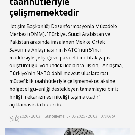
taahhütleriyle
çelişmemektedir
İletişim Başkanlığı Dezenformasyonla Mücadele
Merkezi (DMM), 'Türkiye, Suudi Arabistan ve
Pakistan arasında imzalanan Mekke Ortak
Savunma Anlaşması'nın NATO'nun 5'inci
maddesiyle çeliştiği ve paralel bir ittifak yapısı
oluşturduğu' yönündeki iddialara ilişkin, "Anlaşma,
Türkiye'nin NATO dahil mevcut uluslararası
müttefiklik taahhütleriyle çelişmemekte; aksine
bölgesel güvenliği destekleyen tamamlayıcı bir iş
birliği mekanizması niteliği taşımaktadır"
açıklamasında bulundu.
07.08.2026 - 20:03 |
Güncelleme: 07.08.2026 - 20:03
| ANKARA,
(DHA)-