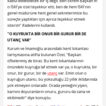
kabul edilebilecek bir iş değil. Ben Ekrem Başkan'ın
o İSKİ'ye özel teşekkür etti, ben de hem İSKİ'nin
genel müdürüne hem genel sekreterimize bu
süreçte yaptıkları için ayrıca teşekkür etmek
isterim" ifadelerini kullandı.
"O KUYRUKTA BİR ONUR BİR GURUR BİR DE
UTANÇ VAR"
Kurum ve İmamoğlu arasındaki kent lokantası
tartışmasına atıfta bulunan Özel, "Başkan
öfkelenmiş de biraz. Bu kent lokantalarının
önündeki kuyruğa laf etmek var ya, o kuyrukta, bir
onur, bir gurur, bir de
utanç
var. Emin olun o
kuyruğun utancı, bu yoksulluğu 22 yıllık iktidarında
yok etmeyen onlaradır. Orada yemeğini yiyen,
karnını doyuranların onuru, gururu da sana ve
ekibinedir" diye konuştu.