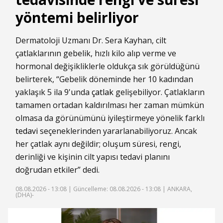
yöntemi belirliyor
Dermatoloji Uzmanı Dr. Sera Kayhan, cilt
çatlaklarının gebelik, hızlı kilo alıp verme ve
hormonal değişikliklerle oldukça sık görüldüğünü
belirterek, “Gebelik döneminde her 10 kadından
yaklaşık 5 ila 9'unda
çatlak
gelişebiliyor. Çatlakların
tamamen ortadan kaldırılması her zaman mümkün
olmasa da görünümünü iyileştirmeye yönelik farklı
tedavi
seçeneklerinden yararlanabiliyoruz. Ancak
her çatlak aynı değildir; oluşum süresi, rengi,
derinliği ve kişinin cilt yapısı tedavi planını
doğrudan etkiler” dedi.
08.08.2026 - 13:08 |
Güncelleme: 08.08.2026 - 13:08
| ANKARA,
(DHA)-