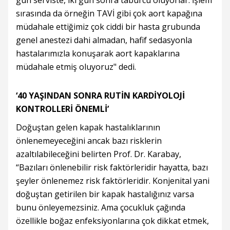
gün serviste, iki gün sonra taburcu oluyorlar. İşlem
sırasında da örneğin TAVİ gibi çok aort kapağına
müdahale ettiğimiz çok ciddi bir hasta grubunda
genel anestezi dahi almadan, hafif sedasyonla
hastalarımızla konuşarak aort kapaklarına
müdahale etmiş oluyoruz" dedi.
‘40 YAŞINDAN SONRA RUTİN KARDİYOLOJİ
KONTROLLERİ ÖNEMLİ’
Doğuştan gelen kapak hastalıklarının
önlenemeyeceğini ancak bazı risklerin
azaltılabileceğini belirten Prof. Dr. Karabay,
“Bazıları önlenebilir risk faktörleridir hayatta, bazı
şeyler önlenemez risk faktörleridir. Konjenital yani
doğuştan getirilen bir kapak hastalığınız varsa
bunu önleyemezsiniz. Ama çocukluk çağında
özellikle boğaz enfeksiyonlarına çok dikkat etmek,