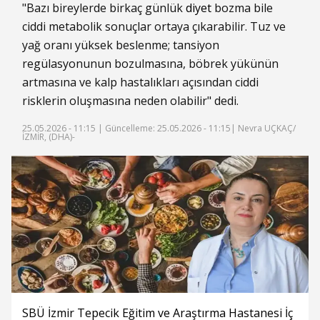
"Bazı bireylerde birkaç günlük
diyet
bozma bile
ciddi metabolik sonuçlar ortaya çıkarabilir. Tuz ve
yağ oranı yüksek beslenme; tansiyon
regülasyonunun bozulmasına, böbrek yükünün
artmasına ve kalp hastalıkları açısından ciddi
risklerin oluşmasına neden olabilir" dedi.
25.05.2026 - 11:15 |
Güncelleme: 25.05.2026 - 11:15
| Nevra UÇKAÇ/
İZMİR, (DHA)-
SBÜ İzmir Tepecik Eğitim ve Araştırma Hastanesi İç