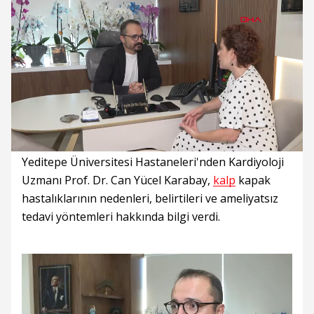
Süre
Toplam
Süre
/
Yükleniyor
Yüklendi
:
:
0%
0%
Yeditepe Üniversitesi Hastaneleri'nden Kardiyoloji
Uzmanı Prof. Dr. Can Yücel Karabay,
kalp
kapak
hastalıklarının nedenleri, belirtileri ve ameliyatsız
tedavi yöntemleri hakkında bilgi verdi.