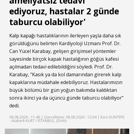
ameliyatsız tedavi
ediyoruz, hastalar 2 günde
taburcu olabiliyor'
Kalp
kapağı
hastalıklarının ilerleyen yaşla daha sık
görüldüğünü belirten Kardiyoloji Uzmanı Prof. Dr.
Can Yücel Karabay, gelişen girişimsel yöntemler
sayesinde birçok kapak hastalığının göğüs kafesi
açılmadan tedavi edilebildiğini söyledi. Prof. Dr.
Karabay, "Kasık ya da kol damarından girerek kalp
kapaklarına müdahale edebiliyoruz. Hastalarımızın
büyük bölümü bir gün yoğun bakımda kaldıktan
sonra ikinci ya da üçüncü günde taburcu olabiliyor"
dedi.
08.08.2026 - 11:48 |
Güncelleme: 08.08.2026 - 12:04
| Esra GÜNTEPE
- Ataberk KURT / İSTANBUL, (DHA)-