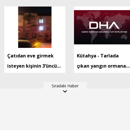
Çatıdan eve girmek
Kütahya - Tarlada
isteyen kişinin 3’üncü
çıkan yangın ormana
kattan düştüğü anların
sıçradı
görüntüsü ortaya çıktı
Sıradaki Haber