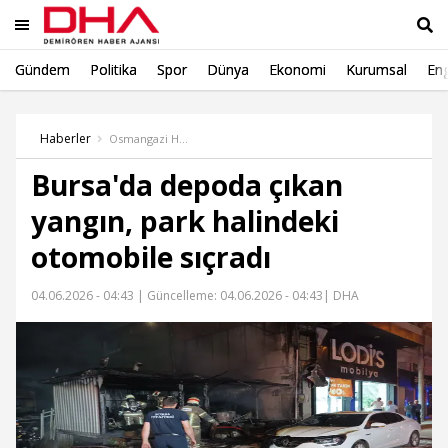
Gündem
Politika
Spor
Dünya
Ekonomi
Kurumsal
Eng
Ara
Haberler
Osmangazi Haber
Bursa'da depoda çıkan
yangın, park halindeki
otomobile sıçradı
04.06.2026 - 04:43 |
Güncelleme: 04.06.2026 - 04:43
| DHA