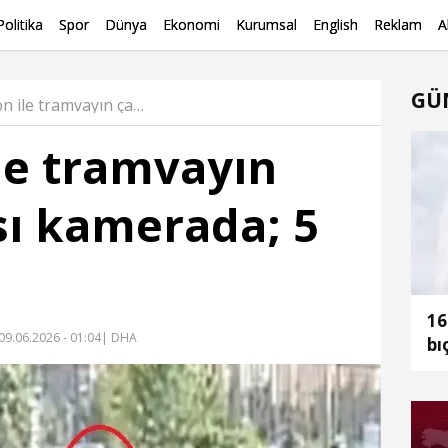
Politika
Spor
Dünya
Ekonomi
Kurumsal
English
Reklam
A
GÜ
Kamyon ile tramvayın çarpışması kamerada; 5 yaralı Haber
le tramvayın
ı kamerada; 5
16
09.06.2026 - 01:04
| DHA
bı
ak