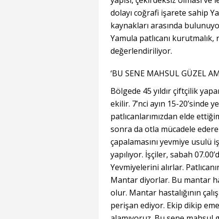
yapısı, çekirdeksiz olması ve 
dolayı coğrafi işarete sahip Y
kaynakları arasında bulunuyor
Yamula patlıcanı kurutmalık, r
değerlendiriliyor.
‘BU SENE MAHSUL GÜZEL AM
Bölgede 45 yıldır çiftçilik yap
ekilir. 7’nci ayın 15-20’sinde y
patlıcanlarımızdan elde ettiği
sonra da otla mücadele ederek
çapalamasını yevmiye usulü iş
yapılıyor. İşçiler, sabah 07.00
Yevmiyelerini alırlar. Patlıcanı
Mantar diyorlar. Bu mantar has
olur. Mantar hastalığının çalı
perişan ediyor. Ekip dikip em
alamıyoruz. Bu sene mahsul g