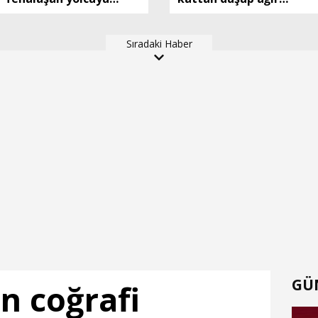
şoför hastaneye
yaralandı
yetiştirdi
Sıradaki Haber
GÜ
n coğrafi