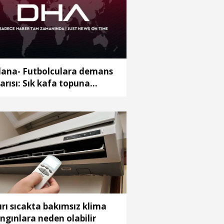
ana- Futbolculara demans
arısı: Sık kafa topuna
kanlarda risk artıyor
ırı sıcakta bakımsız klima
ngınlara neden olabilir