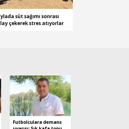
ylada süt sağımı sonrası
lay çekerek stres atıyorlar
Futbolculara demans
uyarısı: Sık kafa topuna