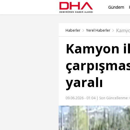
Gündem
Haberler
Yerel Haberler
Kamyon i
çarpışmas
yaralı
09.06.2026 - 01:04 |
Son Güncellenme: 