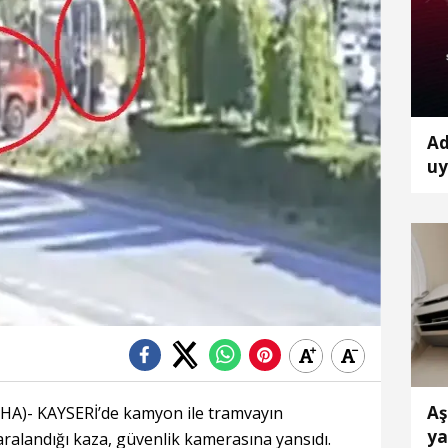
Ad
uy
çı
Aş
A)- KAYSERİ’de kamyon ile tramvayın
ya
aralandığı kaza, güvenlik kamerasına yansıdı.