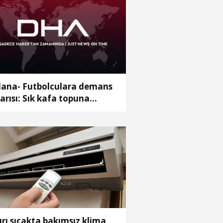
ana- Futbolculara demans
arısı: Sık kafa topuna
kanlarda risk artıyor
ırı sıcakta bakımsız klima