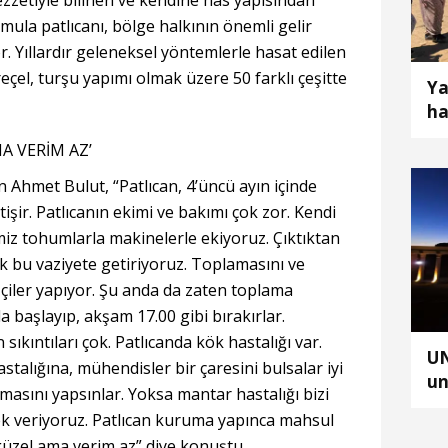
lezzetiyle bilinen ve kendine has yapısından
amula patlıcanı, bölge halkının önemli gelir
. Yıllardır geleneksel yöntemlerle hasat edilen
eçel, turşu yapımı olmak üzere 50 farklı çeşitte
Ya
ha
A VERİM AZ’
an Ahmet Bulut, “Patlıcan, 4’üncü ayın içinde
etişir. Patlıcanın ekimi ve bakımı çok zor. Kendi
miz tohumlarla makinelerle ekiyoruz. Çıktıktan
 bu vaziyete getiriyoruz. Toplamasını ve
çiler yapıyor. Şu anda da zaten toplama
’da başlayıp, akşam 17.00 gibi bırakırlar.
n sıkıntıları çok. Patlıcanda kök hastalığı var.
UN
talığına, mühendisler bir çaresini bulsalar iyi
un
şmasını yapsınlar. Yoksa mantar hastalığı bizi
ek veriyoruz. Patlıcan kuruma yapınca mahsul
üzel ama verim az” diye konuştu.