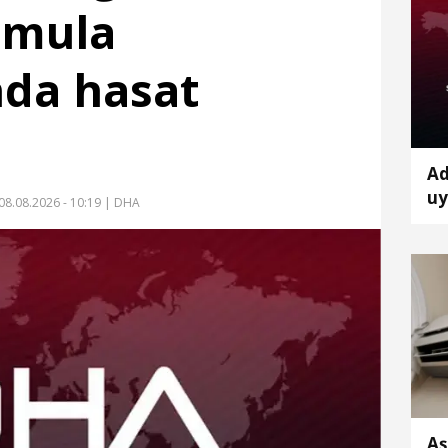
Yamula
nda hasat
Ad
uy
08.08.2026 - 10:19
| DHA
çı
Aş