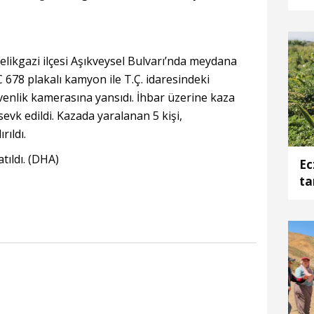
elikgazi ilçesi Aşıkveysel Bulvarı’nda meydana
C 678 plakalı kamyon ile T.Ç. idaresindeki
üvenlik kamerasına yansıdı. İhbar üzerine kaza
 sevk edildi. Kazada yaralanan 5 kişi,
ıldı.
tıldı. (DHA)
Ec
ta