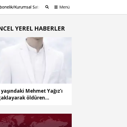
bonelik/Kurumsal Satış
Menü
Ara
NCEL YEREL HABERLER
 yaşındaki Mehmet Yağız’ı
çaklayarak öldüren
ranına 16 yıl hapis cezası