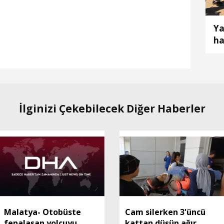
Ya
ha
İlginizi Çekebilecek Diğer Haberler
Malatya- Otobüste
Cam silerken 3'üncü
fenalaşan yolcuyu
kattan düşüp ağır