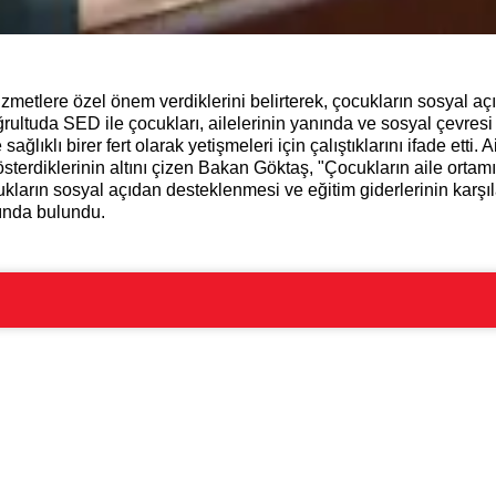
zmetlere özel önem verdiklerini belirterek, çocukların sosyal aç
rultuda SED ile çocukları, ailelerinin yanında ve sosyal çevres
ğlıklı birer fert olarak yetişmeleri için çalıştıklarını ifade etti.
t gösterdiklerinin altını çizen Bakan Göktaş, "Çocukların aile o
ların sosyal açıdan desteklenmesi ve eğitim giderlerinin karşı
sında bulundu.