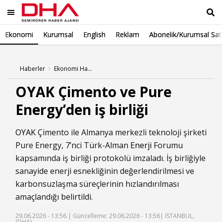
Ekonomi
Kurumsal
English
Reklam
Abonelik/Kurumsal Sat
Ara
Haberler
Ekonomi Haberleri
OYAK Çimento ve Pure
Energy’den iş birliği
OYAK
Çimento ile Almanya merkezli teknoloji şirketi
Pure Energy, 7’nci Türk-Alman
Enerji
Forumu
kapsamında iş birliği protokolü imzaladı. İş birliğiyle
sanayide enerji esnekliğinin değerlendirilmesi ve
karbonsuzlaşma süreçlerinin hızlandırılması
amaçlandığı belirtildi.
29.06.2026 - 13:56 |
Güncelleme: 29.06.2026 - 13:56
| İSTANBUL,
(DHA)-