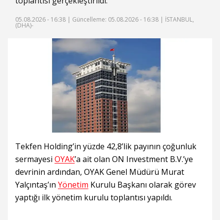
toplantısı gerçekleştirildi.
05.08.2026 - 16:38 |
Güncelleme: 05.08.2026 - 16:38
| İSTANBUL,
(DHA)-
Tekfen Holding’in yüzde 42,8’lik payının çoğunluk
sermayesi
OYAK
’a ait olan ON Investment B.V.’ye
devrinin ardından, OYAK Genel Müdürü Murat
Yalçıntaş’ın
Yönetim
Kurulu Başkanı olarak görev
yaptığı ilk yönetim kurulu toplantısı yapıldı.